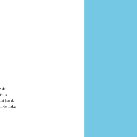
n de
 Huis
at jaar de
n, de maker