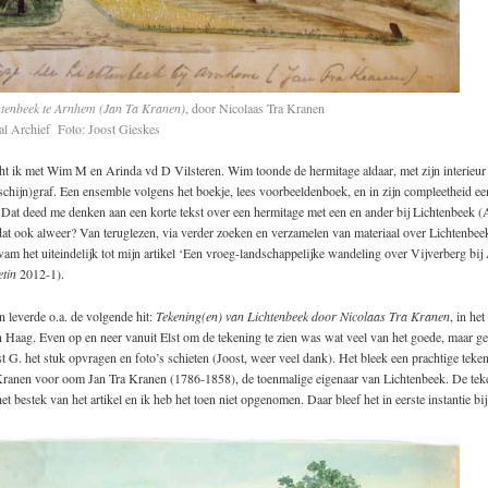
tenbeek te Arnhem (Jan Ta Kranen)
, door Nicolaas Tra Kranen
al Archief Foto: Joost Gieskes
t ik met Wim M en Arinda vd D Vilsteren. Wim toonde de hermitage aldaar, met zijn interieur 
schijn)graf. Een ensemble volgens het boekje, lees voorbeeldenboek, en in zijn compleetheid ee
 Dat deed me denken aan een korte tekst over een hermitage met een en ander bij Lichtenbeek 
at ook alweer? Van teruglezen, via verder zoeken en verzamelen van materiaal over Lichtenbee
am het uiteindelijk tot mijn artikel ‘Een vroeg-landschappelijke wandeling over Vijverberg bi
etin
2012-1).
n leverde o.a. de volgende hit:
Tekening(en) van Lichtenbeek door Nicolaas Tra Kranen
, in he
 Haag. Even op en neer vanuit Elst om de tekening te zien was wat veel van het goede, maar g
 G. het stuk opvragen en foto’s schieten (Joost, weer veel dank). Het bleek een prachtige teke
Kranen voor oom Jan Tra Kranen (1786-1858), de toenmalige eigenaar van Lichtenbeek. De teke
et bestek van het artikel en ik heb het toen niet opgenomen. Daar bleef het in eerste instantie bij