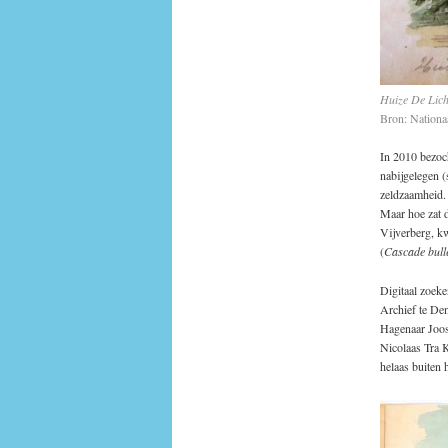
Huize De Lich
Bron: Nationa
In 2010 bezoch
nabijgelegen (
zeldzaamheid.
Maar hoe zat d
Vijverberg, kw
(
Cascade bull
Digitaal zoeke
Archief te Den
Hagenaar Joost
Nicolaas Tra 
helaas buiten h