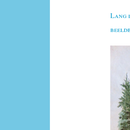
Lang l
beeld