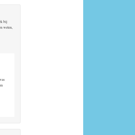
k bij
en weten,
 was
em