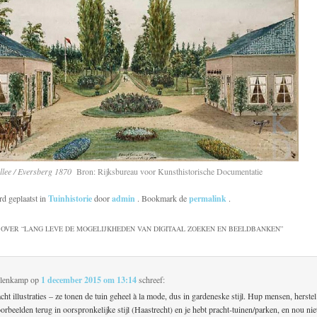
allee / Eversberg 1870
Bron: Rijksbureau voor Kunsthistorische Documentatie
rd geplaatst in
Tuinhistorie
door
admin
. Bookmark de
permalink
.
OVER “
LANG LEVE DE MOGELIJKHEDEN VAN DIGITAAL ZOEKEN EN BEELDBANKEN
”
lenkamp
op
1 december 2015 om 13:14
schreef:
cht illustraties – ze tonen de tuin geheel à la mode, dus in gardeneske stijl. Hup mensen, herste
orbeelden terug in oorspronkelijke stijl (Haastrecht) en je hebt pracht-tuinen/parken, en nou nie