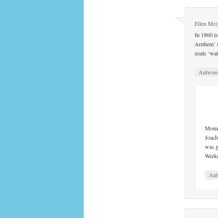
Ellen Mei
In 1860 i
Arnhem’ o
zoals ‘wat
Antwoo
Momen
Joach
was g
Werk
Ant