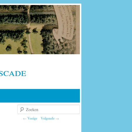
scade
Zoeken
Berichtnavigatie
←
Vorige
Volgende
→