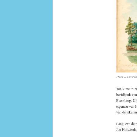
Huis – Eversb
Tot ik me in 2
beeldbank van 
Eversberg. Uit
eigenaar van 
van de tekenin
Lang leve de m
Jan Holwerda