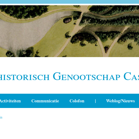
historisch Genootschap Ca
Activiteiten
Communicatie
Colofon
|
Weblog/Nieuws
in