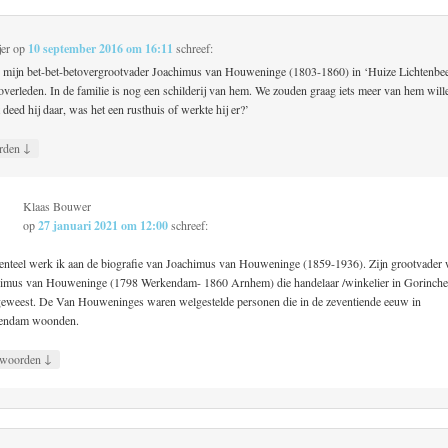
jer
op
10 september 2016 om 16:11
schreef:
s mijn bet-bet-betovergrootvader Joachimus van Houweninge (1803-1860) in ‘Huize Lichtenbee
verleden. In de familie is nog een schilderij van hem. We zouden graag iets meer van hem will
 deed hij daar, was het een rusthuis of werkte hij er?’
↓
rden
Klaas Bouwer
op
27 januari 2021 om 12:00
schreef:
teel werk ik aan de biografie van Joachimus van Houweninge (1859-1936). Zijn grootvader
imus van Houweninge (1798 Werkendam- 1860 Arnhem) die handelaar /winkelier in Gorinch
eweest. De Van Houweninges waren welgestelde personen die in de zeventiende eeuw in
endam woonden.
↓
woorden