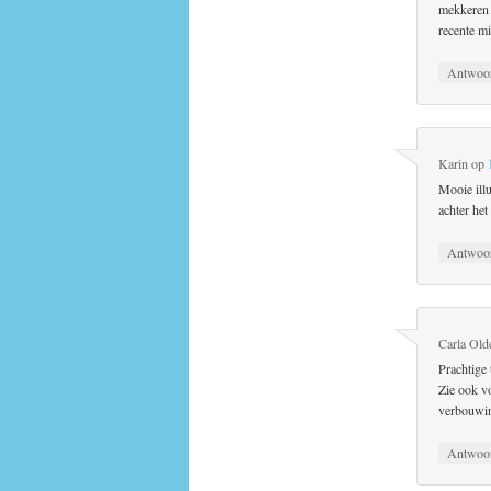
mekkeren d
recente m
Antwoo
Karin
op
Mooie illu
achter het
Antwoo
Carla Old
Prachtige 
Zie ook v
verbouwin
Antwoo