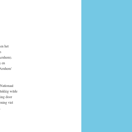
en het
n
(Arnhem).
k en
j Arnhem’
t Nationaal
elukkig wilde
ning door
ning viel
.