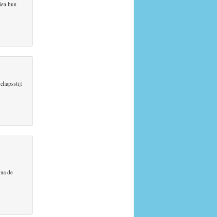
zien hun
chapsstijl
 na de