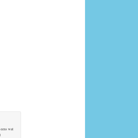
l eens wat
t