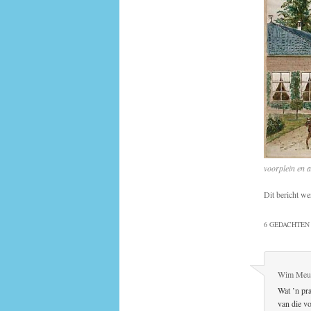
voorplein en 
Dit bericht we
6 GEDACHTEN 
Wim Meu
Wat ’n pra
van die vo