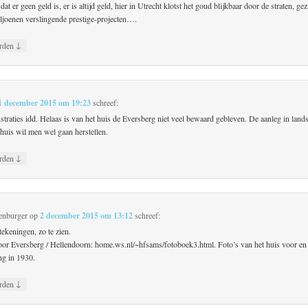
at er geen geld is, er is altijd geld, hier in Utrecht klotst het goud blijkbaar door de straten, ge
iljoenen verslingende prestige-projecten….
↓
rden
1 december 2015 om 19:23
schreef:
straties idd. Helaas is van het huis de Eversberg niet veel bewaard gebleven. De aanleg in lands
 huis wil men wel gaan herstellen.
↓
rden
enburger
op
2 december 2015 om 13:12
schreef:
tekeningen, zo te zien.
oor Eversberg / Hellendoorn: home.ws.nl/~hfsams/fotoboek3.html. Foto’s van het huis voor en
g in 1930.
↓
rden