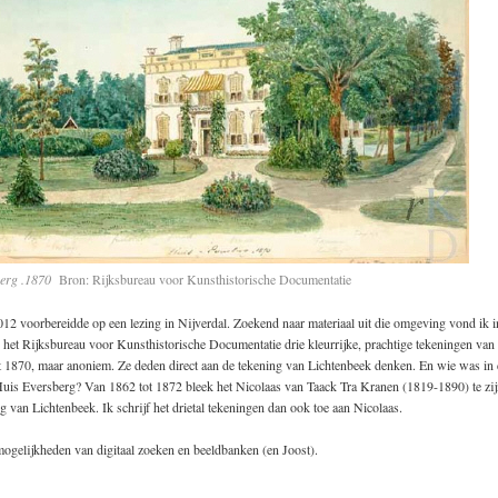
erg .1870
Bron: Rijksbureau voor Kunsthistorische Documentatie
012 voorbereidde op een lezing in Nijverdal. Zoekend naar materiaal uit die omgeving vond ik i
het Rijksbureau voor Kunsthistorische Documentatie drie kleurrijke, prachtige tekeningen van
 1870, maar anoniem. Ze deden direct aan de tekening van Lichtenbeek denken. En wie was in d
Huis Eversberg? Van 1862 tot 1872 bleek het Nicolaas van Taack Tra Kranen (1819-1890) te zij
g van Lichtenbeek. Ik schrijf het drietal tekeningen dan ook toe aan Nicolaas.
ogelijkheden van digitaal zoeken en beeldbanken (en Joost).