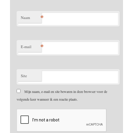
*
Naam
*
E-mail
Site
Mijn naam, e-mail en site bewaren in deze browser voor de
volgende keer wanneer ik een reactie plaats.