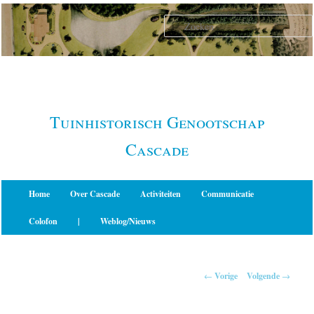
Spring
naar
de
primaire
inhoud
Tuinhistorisch Genootschap
Cascade
Hoofdmenu
Home
Over Cascade
Activiteiten
Communicatie
Colofon
|
Weblog/Nieuws
Berichtnavigatie
←
Vorige
Volgende
→