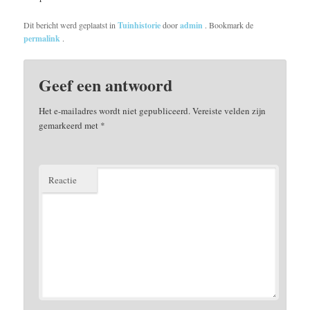
Dit bericht werd geplaatst in
Tuinhistorie
door
admin
. Bookmark de
permalink
.
Geef een antwoord
Het e-mailadres wordt niet gepubliceerd.
Vereiste velden zijn
gemarkeerd met
*
Reactie