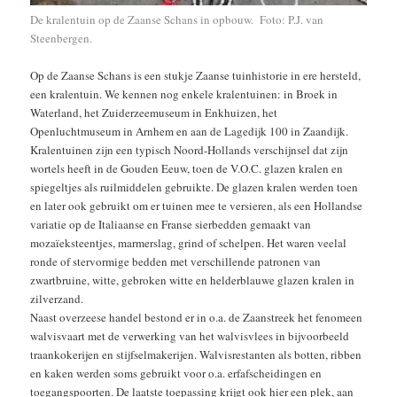
De kralentuin op de Zaanse Schans in opbouw. Foto: P.J. van
Steenbergen.
Op de Zaanse Schans is een stukje Zaanse tuinhistorie in ere hersteld,
een kralentuin. We kennen nog enkele kralentuinen: in Broek in
Waterland, het Zuiderzeemuseum in Enkhuizen, het
Openluchtmuseum in Arnhem en aan de Lagedijk 100 in Zaandijk.
Kralentuinen zijn een typisch Noord-Hollands verschijnsel dat zijn
wortels heeft in de Gouden Eeuw, toen de V.O.C. glazen kralen en
spiegeltjes als ruilmiddelen gebruikte. De glazen kralen werden toen
en later ook gebruikt om er tuinen mee te versieren, als een Hollandse
variatie op de Italiaanse en Franse sierbedden gemaakt van
mozaïeksteentjes, marmerslag, grind of schelpen. Het waren veelal
ronde of stervormige bedden met verschillende patronen van
zwartbruine, witte, gebroken witte en helderblauwe glazen kralen in
zilverzand.
Naast overzeese handel bestond er in o.a. de Zaanstreek het fenomeen
walvisvaart met de verwerking van het walvisvlees in bijvoorbeeld
traankokerijen en stijfselmakerijen. Walvisrestanten als botten, ribben
en kaken werden soms gebruikt voor o.a. erfafscheidingen en
toegangspoorten. De laatste toepassing krijgt ook hier een plek, aan