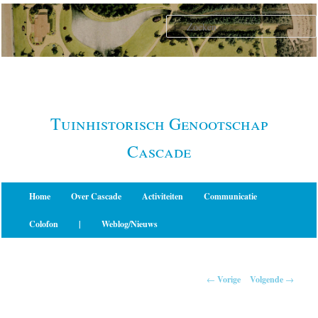
Spring
naar
de
primaire
inhoud
Tuinhistorisch Genootschap
Cascade
Hoofdmenu
Home
Over Cascade
Activiteiten
Communicatie
Colofon
|
Weblog/Nieuws
Berichtnavigatie
←
Vorige
Volgende
→