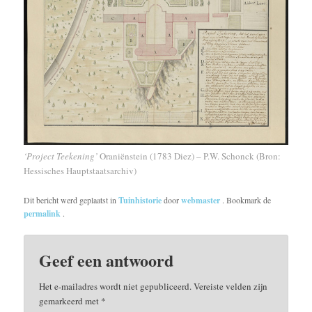
‘Project Teekening’
Oraniënstein (1783 Diez) – P.W. Schonck (Bron:
Hessisches Hauptstaatsarchiv)
Dit bericht werd geplaatst in
Tuinhistorie
door
webmaster
. Bookmark de
permalink
.
Geef een antwoord
Het e-mailadres wordt niet gepubliceerd.
Vereiste velden zijn
gemarkeerd met
*