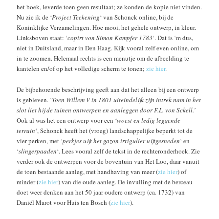
het boek, leverde toen geen resultaat; ze konden de kopie niet vinden.
Nu zie ik de ‘
Project Teekening
‘ van Schonck online, bij de
Koninklijke Verzamelingen. Hoe mooi, het gehele ontwerp, in kleur.
Linksboven staat: ‘
copirt von Simon Kampfer 1783
‘. Dat is ‘m dus,
niet in Duitsland, maar in Den Haag. Kijk vooral zelf even online, om
in te zoomen. Helemaal rechts is een menutje om de afbeelding te
kantelen en/of op het volledige scherm te tonen;
zie hier
.
De bijbehorende beschrijving geeft aan dat het alleen bij een ontwerp
is gebleven. ‘
Toen Willem V in 1801 uiteindelijk zijn intrek nam in het
slot liet hij de tuinen ontwerpen en aanleggen door F.L. von Sckell.’
Ook al was het een ontwerp voor een ‘
woest en ledig leggende
terrain
‘, Schonck heeft het (vroeg) landschappelijke beperkt tot de
vier perken, met ‘
perkjes uijt het gazon irrigulier uijtgesneden
‘ en
‘
slingerpaaden
‘. Lees vooral zelf de tekst in de rechteronderhoek. Zie
verder ook de ontwerpen voor de boventuin van Het Loo, daar vanuit
de toen bestaande aanleg, met handhaving van meer (
zie hier
) of
minder (
zie hier
) van die oude aanleg. De invulling met de berceau
doet weer denken aan het 50 jaar oudere ontwerp (ca. 1732) van
Daniël Marot voor Huis ten Bosch (
zie hier
).