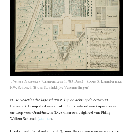
‘Project Teekening’
Oraniënstein (1783 Diez) – kopie S. Kampfer naar
P.W. Schonck (Bron: Koninklijke Verzamelingen)
In
De Nederlandse landschapsstijl in de achttiende eeuw
van
Heimerick Tromp staat een zwart-wit uitsnede uit een kopie van een
ontwerp voor Oraniënstein (Diez) naar een origineel van Philip
Willem Schonck (
zie hier
).
Contact met Duitsland (in 2012), omwille van een nieuwe scan voor