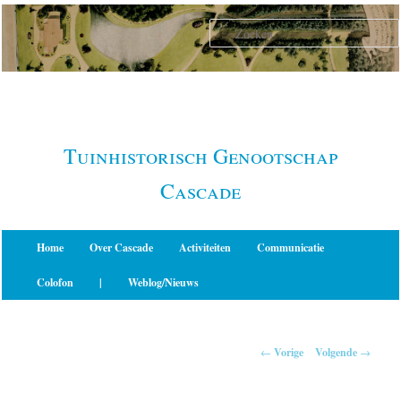
Spring
naar
de
primaire
inhoud
Tuinhistorisch Genootschap
Cascade
Hoofdmenu
Home
Over Cascade
Activiteiten
Communicatie
Colofon
|
Weblog/Nieuws
Berichtnavigatie
←
Vorige
Volgende
→