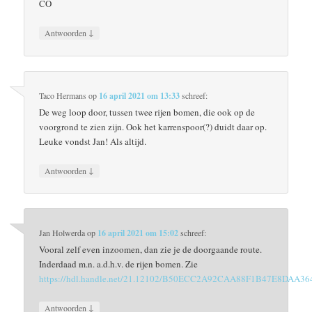
CO
↓
Antwoorden
Taco Hermans
op
16 april 2021 om 13:33
schreef:
De weg loop door, tussen twee rijen bomen, die ook op de
voorgrond te zien zijn. Ook het karrenspoor(?) duidt daar op.
Leuke vondst Jan! Als altijd.
↓
Antwoorden
Jan Holwerda
op
16 april 2021 om 15:02
schreef:
Vooral zelf even inzoomen, dan zie je de doorgaande route.
Inderdaad m.n. a.d.h.v. de rijen bomen. Zie
https://hdl.handle.net/21.12102/B50ECC2A92CAA88F1B47E8DAA3
↓
Antwoorden