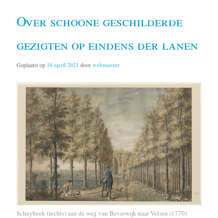
Over schoone geschilderde
gezigten op eindens der lanen
Geplaatst op
16 april 2021
door
webmaster
Scheybeek (rechts) aan de weg van Beverwijk naar Velsen (1770)