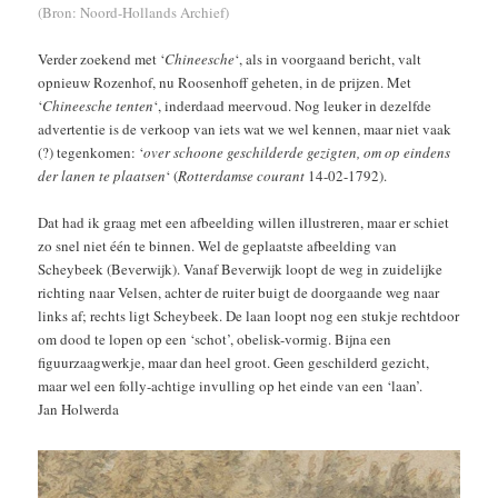
(Bron: Noord-Hollands Archief)
Verder zoekend met ‘
Chineesche
‘, als in voorgaand bericht, valt
opnieuw Rozenhof, nu Roosenhoff geheten, in de prijzen. Met
‘
Chineesche tenten
‘, inderdaad meervoud. Nog leuker in dezelfde
advertentie is de verkoop van iets wat we wel kennen, maar niet vaak
(?) tegenkomen: ‘
over schoone geschilderde gezigten, om op eindens
der lanen te plaatsen
‘ (
Rotterdamse courant
14-02-1792).
Dat had ik graag met een afbeelding willen illustreren, maar er schiet
zo snel niet één te binnen. Wel de geplaatste afbeelding van
Scheybeek (Beverwijk). Vanaf Beverwijk loopt de weg in zuidelijke
richting naar Velsen, achter de ruiter buigt de doorgaande weg naar
links af; rechts ligt Scheybeek. De laan loopt nog een stukje rechtdoor
om dood te lopen op een ‘schot’, obelisk-vormig. Bijna een
figuurzaagwerkje, maar dan heel groot. Geen geschilderd gezicht,
maar wel een folly-achtige invulling op het einde van een ‘laan’.
Jan Holwerda