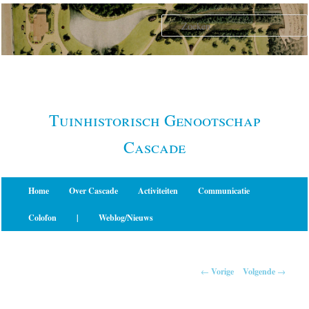
Spring
naar
de
primaire
inhoud
Tuinhistorisch Genootschap
Cascade
Hoofdmenu
Home
Over Cascade
Activiteiten
Communicatie
Colofon
|
Weblog/Nieuws
Berichtnavigatie
←
Vorige
Volgende
→