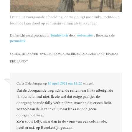
Detail uit voorgaande afbeelding, de weg buigt naar links, rechtdoor
loopt de laan dood op een sierinvulling als blikvanger.
Dit bericht werd geplaatst in
Tuinhistorie
door
webmaster
. Bookmark de
permalink
.
8 GEDACHTEN OVER “
OVER SCHOONE GESCHILDERDE GEZIGTEN OP EINDENS
DER LANEN
”
Carla Oldenburger
op
16 april 2021 om 11:22
schreef:
Dat de doorgaande weg achter de ruiter naar links afbuigt zie
ik nou helemaal niet. Ik zie wel dat enige paaltjes de
doorgang naar de folly verhinderen, maar en dat er een licht-
zonne-baan de laan invalt, maar links is toch geen
doorgaande weg?
Zo’n soort folly, maar dan in de vorm van een colonnade,
heeft er m.i. op Beeckestijn gestaan.