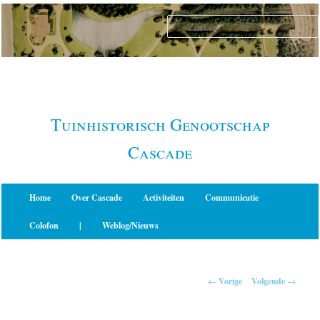
Spring
naar
de
primaire
inhoud
Tuinhistorisch Genootschap
Cascade
Hoofdmenu
Home
Over Cascade
Activiteiten
Communicatie
Colofon
|
Weblog/Nieuws
Berichtnavigatie
←
Vorige
Volgende
→