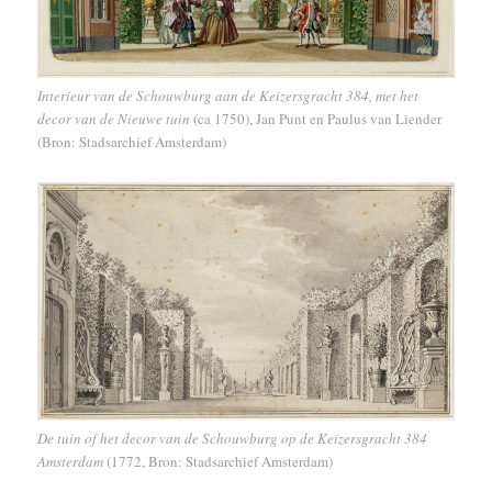
Interieur van de Schouwburg aan de Keizersgracht 384, met het
decor van de Nieuwe tuin
(ca 1750), Jan Punt en Paulus van Liender
(Bron: Stadsarchief Amsterdam)
De tuin of het decor van de Schouwburg op de Keizersgracht 384
Amsterdam
(1772, Bron: Stadsarchief Amsterdam)