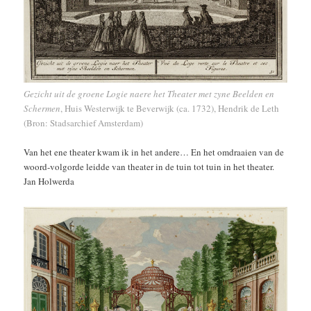
Gezicht uit de groene Logie naere het Theater met zyne Beelden en
Schermen
, Huis Westerwijk te Beverwijk (ca. 1732), Hendrik de Leth
(Bron: Stadsarchief Amsterdam)
Van het ene theater kwam ik in het andere… En het omdraaien van de
woord-volgorde leidde van theater in de tuin tot tuin in het theater.
Jan Holwerda