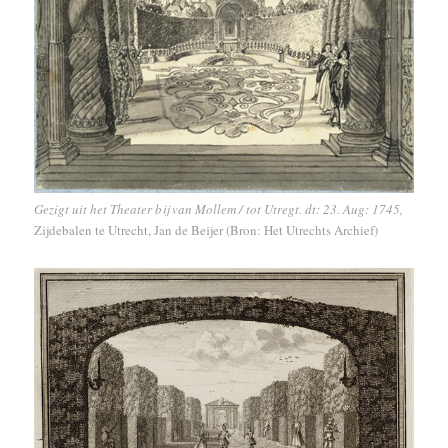
Gezigt uit het Theater bij van Mollem / tot Utregt. dt: 23. Aug: 1745,
Zijdebalen te Utrecht, Jan de Beijer (Bron: Het Utrechts Archief)