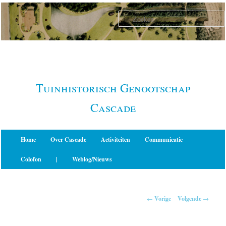
Spring
naar
de
primaire
inhoud
Tuinhistorisch Genootschap
Cascade
Hoofdmenu
Home
Over Cascade
Activiteiten
Communicatie
Colofon
|
Weblog/Nieuws
Berichtnavigatie
←
Vorige
Volgende
→