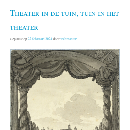
Theater in de tuin, tuin in het
theater
Geplaatst op
27 februari 2024
door
webmaster