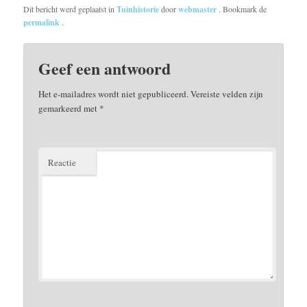
Dit bericht werd geplaatst in
Tuinhistorie
door
webmaster
. Bookmark de
permalink
.
Geef een antwoord
Het e-mailadres wordt niet gepubliceerd.
Vereiste velden zijn
gemarkeerd met
*
Reactie