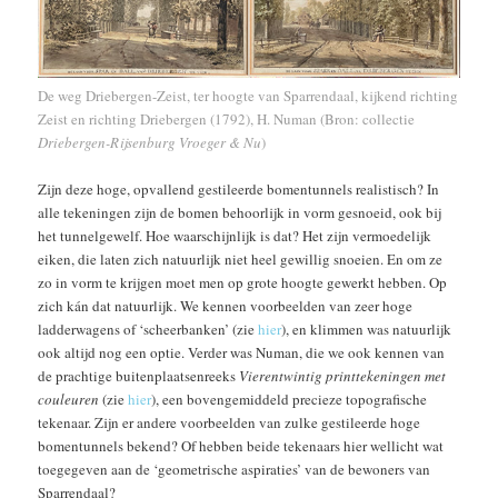
De weg Driebergen-Zeist, ter hoogte van Sparrendaal, kijkend richting
Zeist en richting Driebergen (1792), H. Numan (Bron: collectie
Driebergen-Rijsenburg Vroeger & Nu
)
Zijn deze hoge, opvallend gestileerde bomentunnels realistisch? In
alle tekeningen zijn de bomen behoorlijk in vorm gesnoeid, ook bij
het tunnelgewelf. Hoe waarschijnlijk is dat? Het zijn vermoedelijk
eiken, die laten zich natuurlijk niet heel gewillig snoeien. En om ze
zo in vorm te krijgen moet men op grote hoogte gewerkt hebben. Op
zich kán dat natuurlijk. We kennen voorbeelden van zeer hoge
ladderwagens of ‘scheerbanken’ (zie
hier
), en klimmen was natuurlijk
ook altijd nog een optie. Verder was Numan, die we ook kennen van
de prachtige buitenplaatsenreeks
Vierentwintig printtekeningen met
couleuren
(zie
hier
), een bovengemiddeld precieze topografische
tekenaar. Zijn er andere voorbeelden van zulke gestileerde hoge
bomentunnels bekend? Of hebben beide tekenaars hier wellicht wat
toegegeven aan de ‘geometrische aspiraties’ van de bewoners van
Sparrendaal?