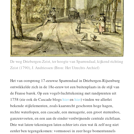
De weg Driebergen-Zeist, ter hoogte van Sparrendaal, kijkend richting
Zeist (1790), J. Andriessen (Bron: Het Utrechts Archief)
Het van oorsprong 17-eeuwse Sparrendaal in Driebergen-Rijsenburg
ontwikkelde zich in de 18e-eeuw tot een buitenplaats in de stijl van
de Franse barok. Op een vogelvluchttekening met randprenten uit
1758 (zie ook de Cascade blogs
hier
en
hier
) vinden we allerlei
bekende stijlelementen, zoals kaarsrecht geschoren hoge hagen,
rechte waterlopen, een cascade, een menagerie, een groot sterrenbos,
ganzenvoeten, en een aan de einder verdwijnende centrale zichtlaan.
Drie wat latere tekeningen laten echter iets zien wat ik zelf nog niet
eerder ben tegengekomen: vormsnoei in zeer hoge bomentunnels