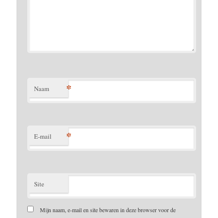
*
Naam
*
E-mail
Site
Mijn naam, e-mail en site bewaren in deze browser voor de