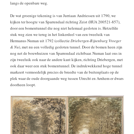
langs de openbare weg.
De wat groenige tekening is van Jurriaan Andriessen uit 1790, we
kijken ter hoogte van Sparrendaal richting Zeist (HUA 200521-857),
door een bomentunnel die nog niet helemaal gesloten is. Hetzelfde
stuk weg zien we terug in het linkerdeel van een tweeluik van
Hermanus Numan uit 1792 (collectie
Driebergen-Rijsenburg Vroeger
& Nu
), met nu een volledig gesloten tunnel. Door de bomen heen zijn
nog net de bouwhuizen van Sparrendaal zichtbaar. Numan laat ons in
zijn tweeluik ook naar de andere kant kijken, richting Driebergen, met
ook daar weer een stuk bomentunnel. De indrukwekkend hoge tunnel
markeert vermoedelijk precies de breedte van de buitenplaats op de
plek waar de oude doorgaande weg tussen Utrecht en Arnhem er dwars
doorheen loopt.