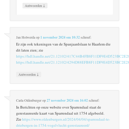
↓
Antwoorden
Jan Holwerda
op
1 november 2024 om 10:32
schreef:
Er zijn ook tekeningen van de Spanjaardslaan te Haarlem die
dit laten zien; zie
https://hdl.handle.net/21.12102/417C44B4FB8F11DF9E4D523BC2E
https://hdl.handle.net/21.12102/4294D88EFB8F11DF9E4D523BC2E2
↓
Antwoorden
Carla Oldenburger
op
27 november 2024 om 16:02
schreef:
In Berichten op onze website over Sparrendaal staat de
gerestaureerde kaart van Sparrendaal uit 1754 afgebeeld.
Zie
https://www.oldenburgers.nl/2024/04/04/sparrendaal-te-
driebergen-in-1754-vogelvlucht-gerestaureerd/