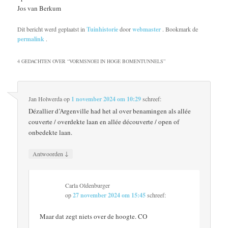
Jos van Berkum
Dit bericht werd geplaatst in
Tuinhistorie
door
webmaster
. Bookmark de
permalink
.
4 GEDACHTEN OVER “
VORMSNOEI IN HOGE BOMENTUNNELS
”
Jan Holwerda
op
1 november 2024 om 10:29
schreef:
Dézallier d’Argenville had het al over benamingen als allée
couverte / overdekte laan en allée découverte / open of
onbedekte laan.
↓
Antwoorden
Carla Oldenburger
op
27 november 2024 om 15:45
schreef:
Maar dat zegt niets over de hoogte. CO