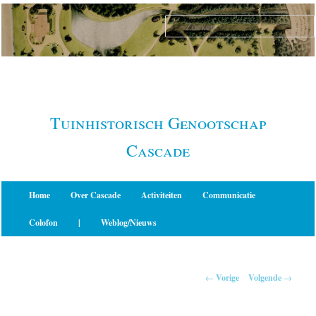
Spring
naar
de
primaire
inhoud
Tuinhistorisch Genootschap
Cascade
Hoofdmenu
Home
Over Cascade
Activiteiten
Communicatie
Colofon
|
Weblog/Nieuws
Berichtnavigatie
←
Vorige
Volgende
→