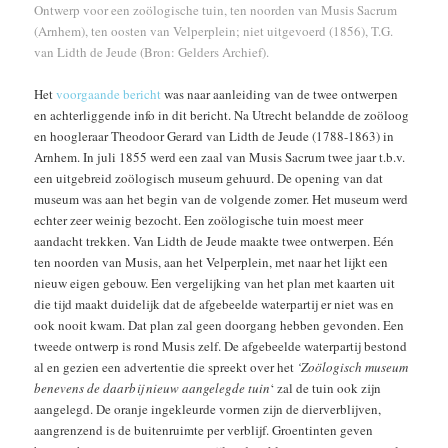
Ontwerp voor een zoölogische tuin, ten noorden van Musis Sacrum
(Arnhem), ten oosten van Velperplein; niet uitgevoerd (1856), T.G.
van Lidth de Jeude (Bron: Gelders Archief).
Het
voorgaande bericht
was naar aanleiding van de twee ontwerpen
en achterliggende info in dit bericht. Na Utrecht belandde de zoöloog
en hoogleraar Theodoor Gerard van Lidth de Jeude (1788-1863) in
Arnhem. In juli 1855 werd een zaal van Musis Sacrum twee jaar t.b.v.
een uitgebreid zoölogisch museum gehuurd. De opening van dat
museum was aan het begin van de volgende zomer. Het museum werd
echter zeer weinig bezocht. Een zoölogische tuin moest meer
aandacht trekken. Van Lidth de Jeude maakte twee ontwerpen. Eén
ten noorden van Musis, aan het Velperplein, met naar het lijkt een
nieuw eigen gebouw. Een vergelijking van het plan met kaarten uit
die tijd maakt duidelijk dat de afgebeelde waterpartij er niet was en
ook nooit kwam. Dat plan zal geen doorgang hebben gevonden. Een
tweede ontwerp is rond Musis zelf. De afgebeelde waterpartij bestond
al en gezien een advertentie die spreekt over het
‘Zoölogisch museum
benevens de daarbij nieuw aangelegde tuin
‘ zal de tuin ook zijn
aangelegd. De oranje ingekleurde vormen zijn de dierverblijven,
aangrenzend is de buitenruimte per verblijf. Groentinten geven