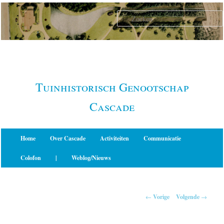
Spring
naar
de
primaire
inhoud
Tuinhistorisch Genootschap
Cascade
Hoofdmenu
Home
Over Cascade
Activiteiten
Communicatie
Colofon
|
Weblog/Nieuws
Berichtnavigatie
←
Vorige
Volgende
→