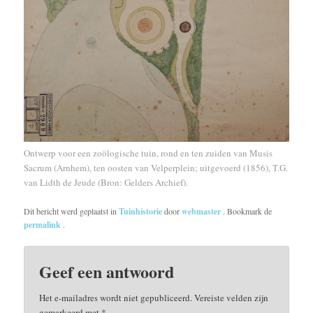
Ontwerp voor een zoölogische tuin, rond en ten zuiden van Musis
Sacrum (Arnhem), ten oosten van Velperplein; uitgevoerd (1856), T.G.
van Lidth de Jeude (Bron: Gelders Archief).
Dit bericht werd geplaatst in
Tuinhistorie
door
webmaster
. Bookmark de
permalink
.
Geef een antwoord
Het e-mailadres wordt niet gepubliceerd.
Vereiste velden zijn
gemarkeerd met
*