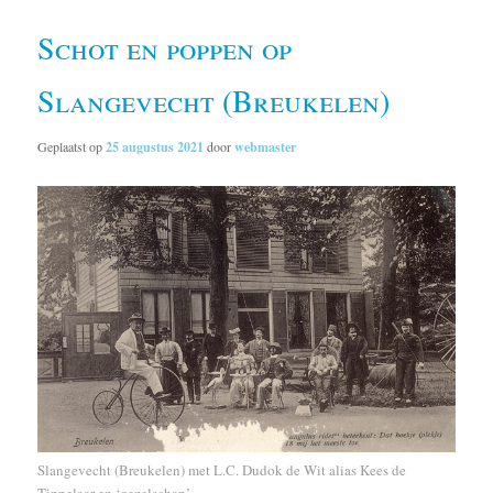
Schot en poppen op
Slangevecht (Breukelen)
Geplaatst op
25 augustus 2021
door
webmaster
Slangevecht (Breukelen) met L.C. Dudok de Wit alias Kees de
Tippelaar en ‘gezelschap’.