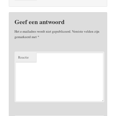
Geef een antwoord
Het e-mailadres wordt niet gepubliceerd.
Vereiste velden zijn
gemarkeerd met
*
Reactie