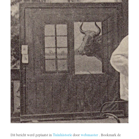
Dit bericht werd geplaatst in
Tuinhistorie
door
webmaster
. Bookmark de