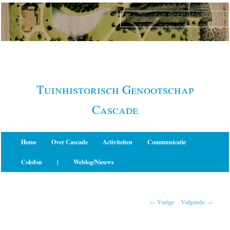
Spring
naar
de
primaire
inhoud
Tuinhistorisch Genootschap
Cascade
Hoofdmenu
Home
Over Cascade
Activiteiten
Communicatie
Colofon
|
Weblog/Nieuws
Berichtnavigatie
←
Vorige
Volgende
→