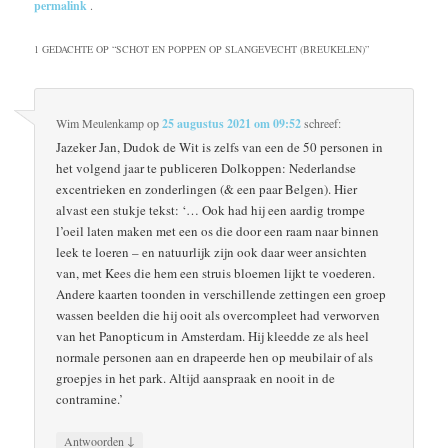
permalink
.
1 GEDACHTE OP “
SCHOT EN POPPEN OP SLANGEVECHT (BREUKELEN)
”
Wim Meulenkamp
op
25 augustus 2021 om 09:52
schreef:
Jazeker Jan, Dudok de Wit is zelfs van een de 50 personen in
het volgend jaar te publiceren Dolkoppen: Nederlandse
excentrieken en zonderlingen (& een paar Belgen). Hier
alvast een stukje tekst: ‘… Ook had hij een aardig trompe
l’oeil laten maken met een os die door een raam naar binnen
leek te loeren – en natuurlijk zijn ook daar weer ansichten
van, met Kees die hem een struis bloemen lijkt te voederen.
Andere kaarten toonden in verschillende zettingen een groep
wassen beelden die hij ooit als overcompleet had verworven
van het Panopticum in Amsterdam. Hij kleedde ze als heel
normale personen aan en drapeerde hen op meubilair of als
groepjes in het park. Altijd aanspraak en nooit in de
contramine.’
↓
Antwoorden