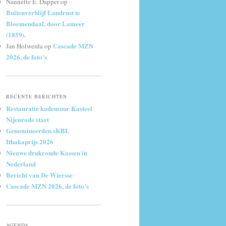
Nannette E. Dapper
op
Buitenverblijf Landrust te
Bloemendaal, door Lameer
(1859).
Cascade MZN
Jan Holwerda
op
2026, de foto’s
RECENTE BERICHTEN
Restauratie kademuur Kasteel
Nijenrode start
Genomineerden sKBL
Ithakaprijs 2026
Nieuwe drukronde Kassen in
Nederland
Bericht van De Wiersse
Cascade MZN 2026, de foto’s
AGENDA