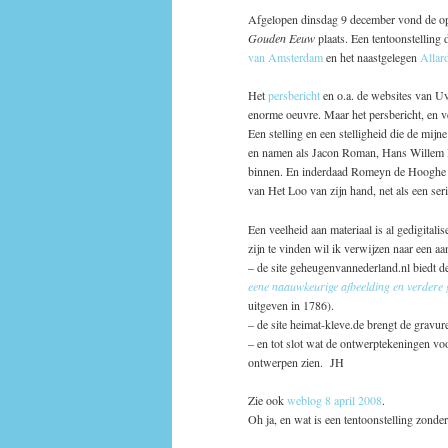
Afgelopen dinsdag 9 december vond de op
Gouden Eeuw
plaats. Een tentoonstelling d
van Amsterdam
en het naastgelegen
Allar
Het
persbericht
en o.a. de websites van Uv
enorme oeuvre. Maar het persbericht, en ve
Een stelling en een stelligheid die de mij
en namen als Jacon Roman, Hans Willem B
binnen. En inderdaad Romeyn de Hooghe he
van Het Loo van zijn hand, net als een se
Een veelheid aan materiaal is al gedigitali
zijn te vinden wil ik verwijzen naar een a
– de site geheugenvannederland.nl biedt d
eene naauwkeurige afbeelding en verdere ge
uitgeven in 1786).
– de site heimat-kleve.de brengt de gravu
– en tot slot wat de ontwerptekeningen voo
ontwerpen zien. JH
Zie ook
weblog 8 april 2008
.
Oh ja, en wat is een tentoonstelling zonde