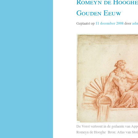
Romeyn de Hooghe.
Gouden Eeuw
Geplaatst op
11 december 2008
door
ad
De Vorst vertoont in de gedaente van App
Romeyn de Hooghe Bron:
Atlas van Sto