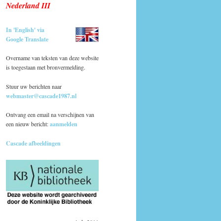
Nederland III
In 'English' via
Google Translate
Overname van teksten van deze website
is toegestaan met bronvermelding.
Stuur uw berichten naar
webmaster@cascade1987.nl
Ontvang een email na verschijnen van
een nieuw bericht:
aanmelden
Cascade afbeeldingen