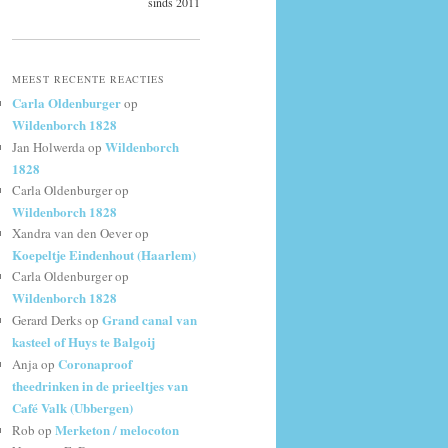
sinds 2011
MEEST RECENTE REACTIES
Carla Oldenburger
op
Wildenborch 1828
Wildenborch
Jan Holwerda
op
1828
Carla Oldenburger
op
Wildenborch 1828
Xandra van den Oever
op
Koepeltje Eindenhout (Haarlem)
Carla Oldenburger
op
Wildenborch 1828
Grand canal van
Gerard Derks
op
kasteel of Huys te Balgoij
Coronaproof
Anja
op
theedrinken in de prieeltjes van
Café Valk (Ubbergen)
Merketon / melocoton
Rob
op