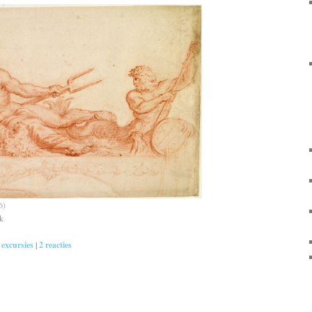
6)
lk
 excursies
|
2
reacties