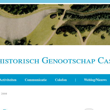
historisch Genootschap Ca
Activiteiten
Communicatie
Colofon
|
Weblog/Nieuws
 2008