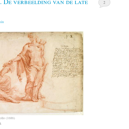
 De verbeelding van de late
2
min
ollo (1686)
lk