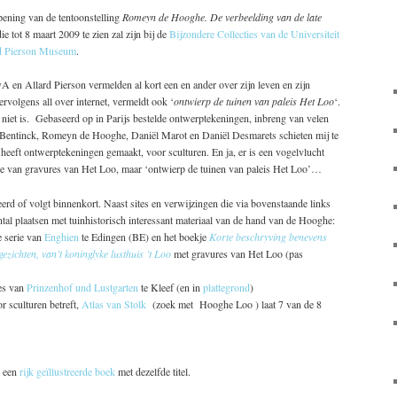
ening van de tentoonstelling
Romeyn de Hooghe. De verbeelding van de late
ie tot 8 maart 2009 te zien zal zijn bij de
Bijzondere Collecties van de Universiteit
d Pierson Museum
.
A en Allard Pierson vermelden al kort een en ander over zijn leven en zijn
rvolgens all over internet, vermeldt ook ‘
ontwierp de tuinen van paleis Het Loo
‘.
ne niet is. Gebaseerd op in Parijs bestelde ontwerptekeningen, inbreng van velen
entinck, Romeyn de Hooghe, Daniël Marot en Daniël Desmarets schieten mij te
eft ontwerptekeningen gemaakt, voor sculturen. En ja, er is een vogelvlucht
rie van gravures van Het Loo, maar ‘ontwierp de tuinen van paleis Het Loo’…
seerd of volgt binnenkort. Naast sites en verwijzingen die via bovenstaande links
antal plaatsen met tuinhistorisch interessant materiaal van de hand van de Hooghe:
e serie van
Enghien
te Edingen (BE) en het boekje
Korte beschryving benevens
zichten, van’t koninglyke lusthuis ’t Loo
met gravures van Het Loo (pas
res van
Prinzenhof und Lustgarten
te Kleef (en in
plattegrond
)
r sculturen betreft,
Atlas van Stolk
(zoek met Hooghe Loo ) laat 7 van de 8
r een
rijk geïllustreerde boek
met dezelfde titel.