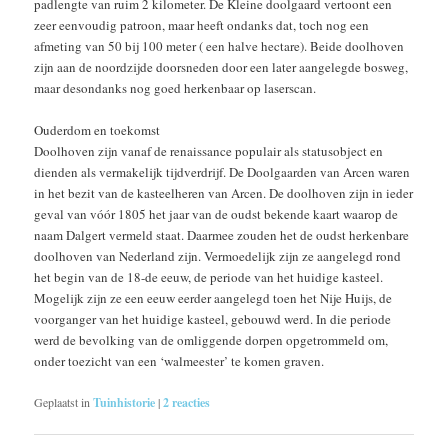
padlengte van ruim 2 kilometer. De Kleine doolgaard vertoont een
zeer eenvoudig patroon, maar heeft ondanks dat, toch nog een
afmeting van 50 bij 100 meter ( een halve hectare). Beide doolhoven
zijn aan de noordzijde doorsneden door een later aangelegde bosweg,
maar desondanks nog goed herkenbaar op laserscan.
Ouderdom en toekomst
Doolhoven zijn vanaf de renaissance populair als statusobject en
dienden als vermakelijk tijdverdrijf. De Doolgaarden van Arcen waren
in het bezit van de kasteelheren van Arcen. De doolhoven zijn in ieder
geval van vóór 1805 het jaar van de oudst bekende kaart waarop de
naam Dalgert vermeld staat. Daarmee zouden het de oudst herkenbare
doolhoven van Nederland zijn. Vermoedelijk zijn ze aangelegd rond
het begin van de 18-de eeuw, de periode van het huidige kasteel.
Mogelijk zijn ze een eeuw eerder aangelegd toen het Nije Huijs, de
voorganger van het huidige kasteel, gebouwd werd. In die periode
werd de bevolking van de omliggende dorpen opgetrommeld om,
onder toezicht van een ‘walmeester’ te komen graven.
Geplaatst in
Tuinhistorie
|
2
reacties