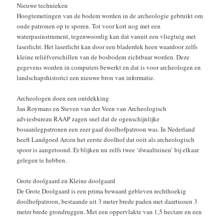
Nieuwe technieken
Hoogtemetingen van de bodem worden in de archeologie gebruikt om
oude patronen op te sporen. Tot voor kort nog met een
waterpasinstrument, tegenwoordig kan dat vanuit een vliegtuig met
laserlicht. Het laserlicht kan door een bladerdek heen waardoor zelfs
kleine reliëfverschillen van de bosbodem zichtbaar worden. Deze
gegevens worden in computers bewerkt en dat is voor archeologen en
landschapshistorici een nieuwe bron van informatie.
Archeologen doen een ontdekking
Jan Roymans en Steven van der Veen van Archeologisch
adviesbureau RAAP zagen snel dat de ogenschijnlijke
bosaanlegpatronen een zeer gaaf doolhofpatroon was. In Nederland
heeft Landgoed Arcen het eerste doolhof dat ooit als archeologisch
spoor is aangetoond. Er blijken nu zelfs twee ‘dwaaltuinen’ bij elkaar
gelegen te hebben.
Grote doolgaard en Kleine doolgaard
De Grote Doolgaard is een prima bewaard gebleven rechthoekig
doolhofpatroon, bestaande uit 3 meter brede paden met daartussen 3
meter brede grondruggen. Met een oppervlakte van 1,5 hectare en een