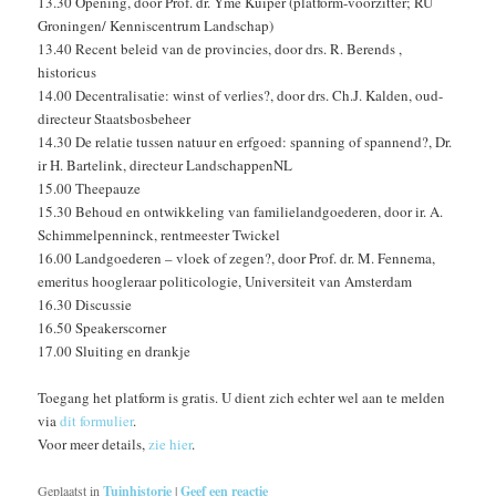
13.30 Opening, door Prof. dr. Yme Kuiper (platform-voorzitter; RU
Groningen/ Kenniscentrum Landschap)
13.40 Recent beleid van de provincies, door drs. R. Berends ,
historicus
14.00 Decentralisatie: winst of verlies?, door drs. Ch.J. Kalden, oud-
directeur Staatsbosbeheer
14.30 De relatie tussen natuur en erfgoed: spanning of spannend?, Dr.
ir H. Bartelink, directeur LandschappenNL
15.00 Theepauze
15.30 Behoud en ontwikkeling van familielandgoederen, door ir. A.
Schimmelpenninck, rentmeester Twickel
16.00 Landgoederen – vloek of zegen?, door Prof. dr. M. Fennema,
emeritus hoogleraar politicologie, Universiteit van Amsterdam
16.30 Discussie
16.50 Speakerscorner
17.00 Sluiting en drankje
Toegang het platform is gratis. U dient zich echter wel aan te melden
via
dit formulier
.
Voor meer details,
zie hier
.
Geplaatst in
Tuinhistorie
|
Geef een reactie