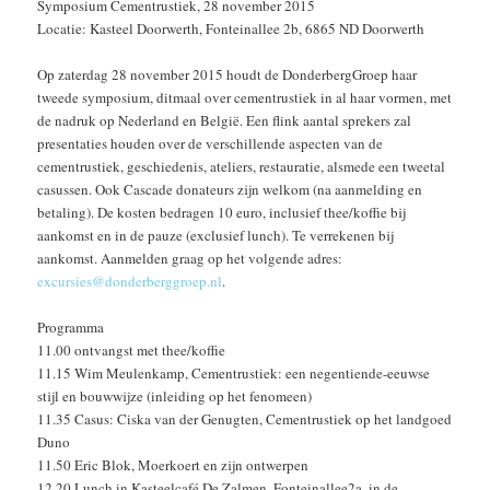
Symposium Cementrustiek, 28 november 2015
Locatie: Kasteel Doorwerth, Fonteinallee 2b, 6865 ND Doorwerth
Op zaterdag 28 november 2015 houdt de DonderbergGroep haar
tweede symposium, ditmaal over cementrustiek in al haar vormen, met
de nadruk op Nederland en België. Een flink aantal sprekers zal
presentaties houden over de verschillende aspecten van de
cementrustiek, geschiedenis, ateliers, restauratie, alsmede een tweetal
casussen. Ook Cascade donateurs zijn welkom (na aanmelding en
betaling). De kosten bedragen 10 euro, inclusief thee/koffie bij
aankomst en in de pauze (exclusief lunch). Te verrekenen bij
aankomst. Aanmelden graag op het volgende adres:
excursies@donderberggroep.nl
.
Programma
11.00 ontvangst met thee/koffie
11.15 Wim Meulenkamp, Cementrustiek: een negentiende-eeuwse
stijl en bouwwijze (inleiding op het fenomeen)
11.35 Casus: Ciska van der Genugten, Cementrustiek op het landgoed
Duno
11.50 Eric Blok, Moerkoert en zijn ontwerpen
12.20 Lunch in Kasteelcafé De Zalmen, Fonteinallee2a, in de