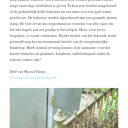
enige (aanvangs-)stabiliteit te geven. Er kon niet worden aangetoond
of de gedeeltelijk holle balusters als een muts over een paal waren
geschoven. De balusters werden afgeschoord met een gesmede ijzeren
stang. De voet ervan was uitgesmeed en voorzien van drie ogen om
het met nagels aan een paaltje te bevestigen. Hout, voor zover
toegepast, is overal verdwenen. Bij het herstel van het hekwerk wordt
gestreefd naar het reconstruerend herstel van de oorspronkelijke
fundering. Heeft iemand ervaring kennis of de aannames voor het
herstel (baluster als paalmuts, keephout, stabilisatiepaal onder de
schoor) correct zijn?
Dolf van Weezel Errens
d.vanweezelerrens@fryslan.frl