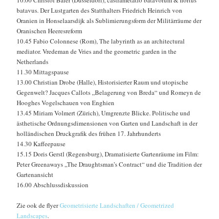
batavus. Der Lustgarten des Statthalters Friedrich Heinrich von
Oranien in Honselaarsdijk als Sublimierungsform der Militärräume der
Oranischen Heeresreform
10.45 Fabio Colonnese (Rom), The labyrinth as an architectural
mediator. Vredeman de Vries and the geometric garden in the
Netherlands
11.30 Mittagspause
13.00 Christian Drobe (Halle), Historisierter Raum und utopische
Gegenwelt? Jacques Callots „Belagerung von Breda“ und Romeyn de
Hooghes Vogelschauen von Enghien
13.45 Miriam Volmert (Zürich), Umgrenzte Blicke. Politische und
ästhetische Ordnungsdimensionen von Garten und Landschaft in der
holländischen Druckgrafik des frühen 17. Jahrhunderts
14.30 Kaffeepause
15.15 Doris Gerstl (Regensburg), Dramatisierte Gartenräume im Film:
Peter Greenaways „The Draughtsman’s Contract“ und die Tradition der
Gartenansicht
16.00 Abschlussdiskussion
Zie ook de flyer
Geometrisierte Landschaften / Geometrized
Landscapes
.