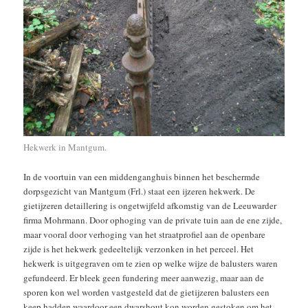
Hekwerk in Mantgum.
In de voortuin van een middenganghuis binnen het beschermde
dorpsgezicht van Mantgum (Frl.) staat een ijzeren hekwerk. De
gietijzeren detaillering is ongetwijfeld afkomstig van de Leeuwarder
firma Mohrmann. Door ophoging van de private tuin aan de ene zijde,
maar vooral door verhoging van het straatprofiel aan de openbare
zijde is het hekwerk gedeeltelijk verzonken in het perceel. Het
hekwerk is uitgegraven om te zien op welke wijze de balusters waren
gefundeerd. Er bleek geen fundering meer aanwezig, maar aan de
sporen kon wel worden vastgesteld dat de gietijzeren balusters een
keep hadden waardoor een dwarshout kon worden gestoken om het