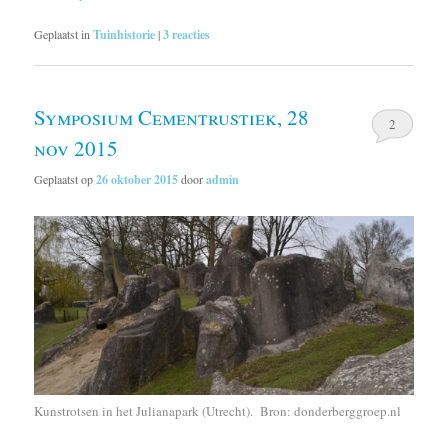
Geplaatst in
Tuinhistorie
|
3
reacties
Symposium Cementrustiek, 28
2
nov 2015
Geplaatst op
26 oktober 2015
door
admin
Kunstrotsen in het Julianapark (Utrecht). Bron: donderberggroep.nl