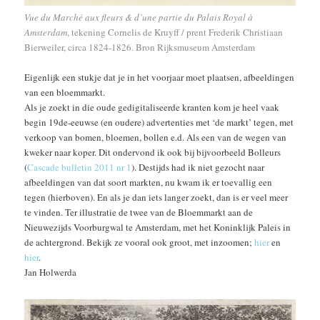
Vue du Marché aux fleurs & d’une partie du Palais Royal à
Amsterdam
, tekening Cornelis de Kruyff / prent Frederik Christiaan
Bierweiler, circa 1824-1826. Bron Rijksmuseum Amsterdam
Eigenlijk een stukje dat je in het voorjaar moet plaatsen, afbeeldingen
van een bloemmarkt.
Als je zoekt in die oude gedigitaliseerde kranten kom je heel vaak
begin 19de-eeuwse (en oudere) advertenties met ‘de markt’ tegen, met
verkoop van bomen, bloemen, bollen e.d. Als een van de wegen van
kweker naar koper. Dit ondervond ik ook bij bijvoorbeeld Bolleurs
(
Cascade bulletin 2011 nr 1
). Destijds had ik niet gezocht naar
afbeeldingen van dat soort markten, nu kwam ik er toevallig een
tegen (hierboven). En als je dan iets langer zoekt, dan is er veel meer
te vinden. Ter illustratie de twee van de Bloemmarkt aan de
Nieuwezijds Voorburgwal te Amsterdam, met het Koninklijk Paleis in
de achtergrond. Bekijk ze vooral ook groot, met inzoomen;
hier
en
hier
.
Jan Holwerda