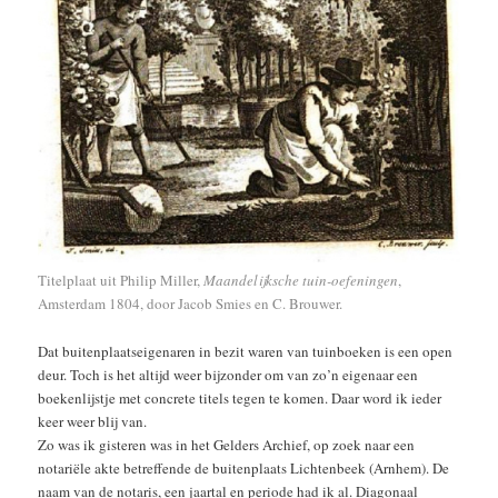
Titelplaat uit Philip Miller,
Maandelijksche tuin-oefeningen
,
Amsterdam 1804, door Jacob Smies en C. Brouwer.
Dat buitenplaatseigenaren in bezit waren van tuinboeken is een open
deur. Toch is het altijd weer bijzonder om van zo’n eigenaar een
boekenlijstje met concrete titels tegen te komen. Daar word ik ieder
keer weer blij van.
Zo was ik gisteren was in het Gelders Archief, op zoek naar een
notariële akte betreffende de buitenplaats Lichtenbeek (Arnhem). De
naam van de notaris, een jaartal en periode had ik al. Diagonaal