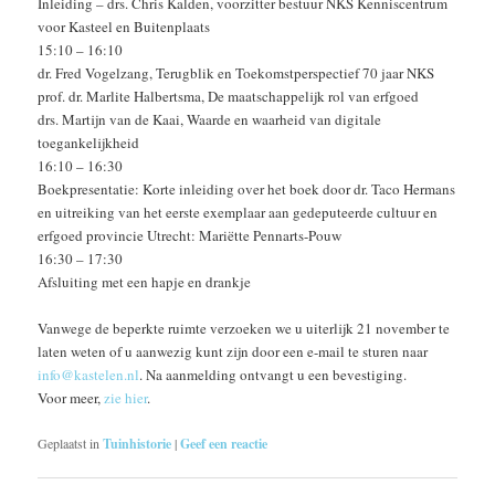
Inleiding – drs. Chris Kalden, voorzitter bestuur NKS Kenniscentrum
voor Kasteel en Buitenplaats
15:10 – 16:10
dr. Fred Vogelzang, Terugblik en Toekomstperspectief 70 jaar NKS
prof. dr. Marlite Halbertsma, De maatschappelijk rol van erfgoed
drs. Martijn van de Kaai, Waarde en waarheid van digitale
toegankelijkheid
16:10 – 16:30
Boekpresentatie: Korte inleiding over het boek door dr. Taco Hermans
en uitreiking van het eerste exemplaar aan gedeputeerde cultuur en
erfgoed provincie Utrecht: Mariëtte Pennarts-Pouw
16:30 – 17:30
Afsluiting met een hapje en drankje
Vanwege de beperkte ruimte verzoeken we u uiterlijk 21 november te
laten weten of u aanwezig kunt zijn door een e-mail te sturen naar
info@kastelen.nl
. Na aanmelding ontvangt u een bevestiging.
Voor meer,
zie hier
.
Geplaatst in
Tuinhistorie
|
Geef een reactie