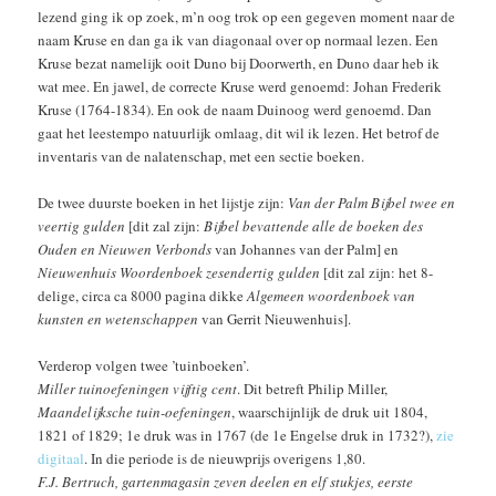
lezend ging ik op zoek, m’n oog trok op een gegeven moment naar de
naam Kruse en dan ga ik van diagonaal over op normaal lezen. Een
Kruse bezat namelijk ooit Duno bij Doorwerth, en Duno daar heb ik
wat mee. En jawel, de correcte Kruse werd genoemd: Johan Frederik
Kruse (1764-1834). En ook de naam Duinoog werd genoemd. Dan
gaat het leestempo natuurlijk omlaag, dit wil ik lezen. Het betrof de
inventaris van de nalatenschap, met een sectie boeken.
De twee duurste boeken in het lijstje zijn:
Van der Palm Bijbel twee en
veertig gulden
[dit zal zijn:
Bijbel bevattende alle de boeken des
Ouden en Nieuwen Verbonds
van Johannes van der Palm] en
Nieuwenhuis Woordenboek zesendertig gulden
[dit zal zijn: het 8-
delige, circa ca 8000 pagina dikke
Algemeen woordenboek van
kunsten en wetenschappen
van Gerrit Nieuwenhuis].
Verderop volgen twee ’tuinboeken’.
Miller tuinoefeningen vijftig cent
. Dit betreft Philip Miller,
Maandelijksche tuin-oefeningen
, waarschijnlijk de druk uit 1804,
1821 of 1829; 1e druk was in 1767 (de 1e Engelse druk in 1732?),
zie
digitaal
. In die periode is de nieuwprijs overigens 1,80.
F.J. Bertruch, gartenmagasin zeven deelen en elf stukjes, eerste