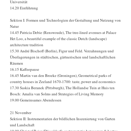
Universität
14.20 Einführung
Sektion I: Formen und Technologien der Gestaltung und Nutzung von
Natur
14.45 Patricia Debie (Renswoude), The tree-lined avenues at Palace
Het Loo, a beautiful example of the classic Dutch (landscape)
architecture tradition
15.30 André Bischoff (Berlin), Figur und Feld. Verzahnungen und
Überlagerungen in städtischen, gärtnerischen und landschaftlichen
Räumen
16.15 Kaffeepause
16.45 Martin van den Broeke (Groningen), Geometrical parks of
country houses in Zeeland 1670-1700: taste, power and economics
17.30 Saskia Beranek (Pittsburgh), The Hollandse Tuin at Huis ten
Bosch: Amalia van Solms and Strategies of Living Memory
19.00 Gemeinsames Abendessen
21 November
Sektion II: Instrumentarien der bildlichen Inszenierung von Garten
und Landschaft
10.00 Christof Baier (Düsseldorf), castrametatio batavorum & hortus