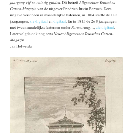
jaargang vijf en twintig gulden
. Dit betreft
Allgemeines Teutsches
Garten-Magazin
van de uitgever Friedrich Justin Bertuch. Deze
uitgave verscheen in maandelijkse katernen, in 1804 startte de 1e 8
jaargangen,
zie digitaal
en
digitaal
. En in 1815 de 2e 8 jaargangen
met tweemaandelijkse katernen onder
Fortsetzung
…,
zie digitaal
.
Later volgde ook nog eens
Neues Allgemeines Teutsches Garten-
Magazin
.
Jan Holwerda