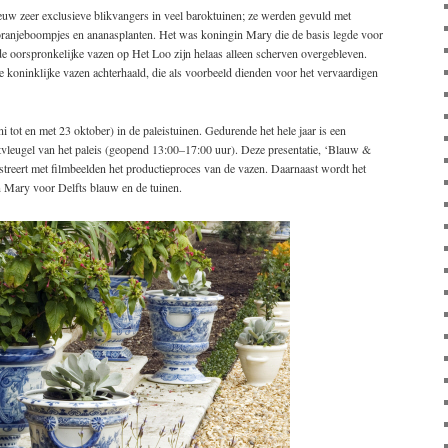
uw zeer exclusieve blikvangers in veel baroktuinen; ze werden gevuld met
s oranjeboompjes en ananasplanten. Het was koningin Mary die de basis legde voor
 de oorspronkelijke vazen op Het Loo zijn helaas alleen scherven overgebleven.
le koninklijke vazen achterhaald, die als voorbeeld dienden voor het vervaardigen
i tot en met 23 oktober) in de paleistuinen. Gedurende het hele jaar is een
ostvleugel van het paleis (geopend 13:00–17:00 uur). Deze presentatie, ‘Blauw &
lustreert met filmbeelden het productieproces van de vazen. Daarnaast wordt het
in Mary voor Delfts blauw en de tuinen.