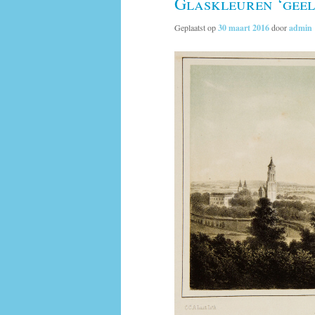
Glaskleuren ‘geel,
Geplaatst op
30 maart 2016
door
admin