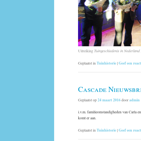
Uitreiking
Tuingeschiedenis in Nederland 
Geplaatst in
Tuinhistorie
|
Geef een react
Cascade Nieuwsbri
Geplaatst op
24 maart 2016
door
admin
i.v.m. familieomstandigheden van Carla en 
komt er aan.
Geplaatst in
Tuinhistorie
|
Geef een react