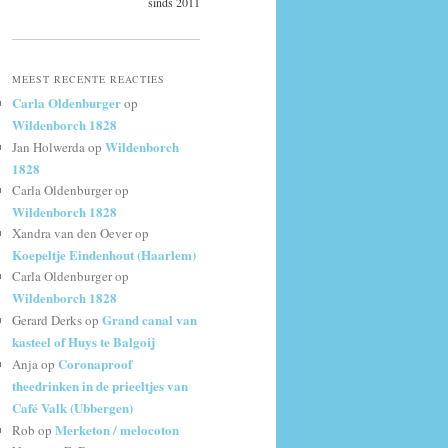
sinds 2011
MEEST RECENTE REACTIES
Carla Oldenburger
op
Wildenborch 1828
Wildenborch
Jan Holwerda
op
1828
Carla Oldenburger
op
Wildenborch 1828
Xandra van den Oever
op
Koepeltje Eindenhout (Haarlem)
Carla Oldenburger
op
Wildenborch 1828
Grand canal van
Gerard Derks
op
kasteel of Huys te Balgoij
Coronaproof
Anja
op
theedrinken in de prieeltjes van
Café Valk (Ubbergen)
Merketon / melocoton
Rob
op