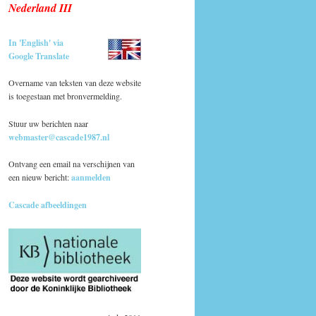
Nederland III
In 'English' via
Google Translate
Overname van teksten van deze website
is toegestaan met bronvermelding.
Stuur uw berichten naar
webmaster@cascade1987.nl
Ontvang een email na verschijnen van
een nieuw bericht:
aanmelden
Cascade afbeeldingen