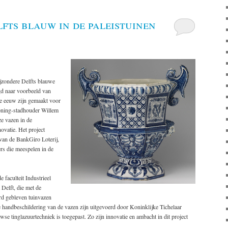
fts blauw in de paleistuinen
ijzondere Delfts blauwe
gd naar voorbeeld van
7e eeuw zijn gemaakt voor
oning-stadhouder Willem
ze vazen in de
ovatie. Het project
 van de BankGiro Loterij,
rs die meespelen in de
 faculteit Industrieel
Delft, die met de
rd gebleven tuinvazen
 handbeschildering van de vazen zijn uitgevoerd door Koninklijke Tichelaar
 tinglazuurtechniek is toegepast. Zo zijn innovatie en ambacht in dit project