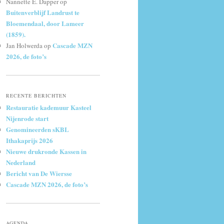
Nannette E. Dapper
op
Buitenverblijf Landrust te
Bloemendaal, door Lameer
(1859).
Cascade MZN
Jan Holwerda
op
2026, de foto’s
RECENTE BERICHTEN
Restauratie kademuur Kasteel
Nijenrode start
Genomineerden sKBL
Ithakaprijs 2026
Nieuwe drukronde Kassen in
Nederland
Bericht van De Wiersse
Cascade MZN 2026, de foto’s
AGENDA