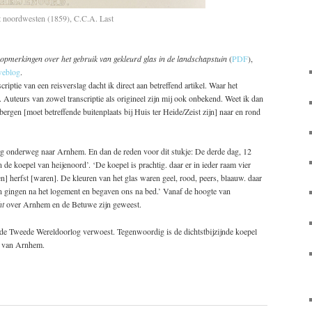
t noordwesten (1859), C.C.A. Last
: opmerkingen over het gebruik van gekleurd glas in de landschapstuin
(
PDF
),
eblog
.
riptie van een reisverslag dacht ik direct aan betreffend artikel. Waar het
nd. Auteurs van zowel transcriptie als origineel zijn mij ook onbekend. Weet ik dan
bergen [moet betreffende buitenplaats bij Huis ter Heide/Zeist zijn] naar en rond
dag onderweg naar Arnhem. En dan de reden voor dit stukje: De derde dag, 12
 de koepel van heijenoord’. ‘De koepel is prachtig. daar er in ieder raam vier
en] herfst [waren]. De kleuren van het glas waren geel, rood, peers, blaauw. daar
n gingen na het logement en begaven ons na bed.’ Vanaf de hoogte van
ht
over Arnhem en de Betuwe zijn geweest.
 de Tweede Wereldoorlog verwoest. Tegenwoordig is de dichtstbijzijnde koepel
s van Arnhem.