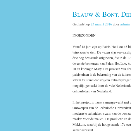
Blauw & Bont. Del
Geplaatst op
23 maart 2016
door
admin
INGEZONDEN
Vanaf 18 juni zijn op Paleis Het Loo 45 b
tuinvazen te zien. De vazen zijn vervaardi
drie nog bestaande originelen, die in de 1
de eerste bewoners van Paleis Het Loo, k
III en koningin Mary. Het plaatsen van de
paleistuinen is de bekroning van de tuinren
kwam tot stand dankzij een extra bijdrage
mogelijk gemaakt door de vele Nederlande
cultuurloterij van Nederland.
In het project is nauw samengewerkt met de
Ontwerpen van de Technische Universiteit 
modernste technieken scans van de bewaa
maakte voor de mallen. De productie en de
Makkum, waarbij de hoogstaande 17e-eeuwse
samengebracht.