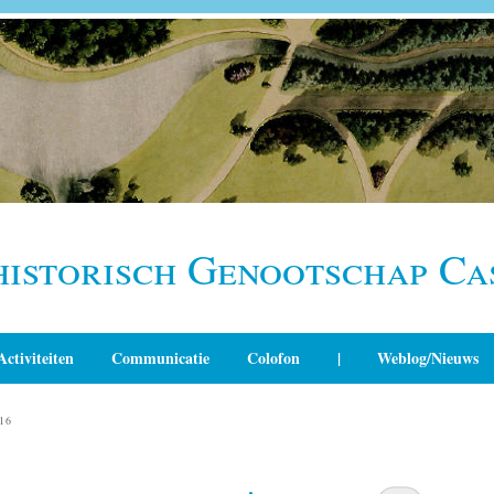
historisch Genootschap Ca
Activiteiten
Communicatie
Colofon
|
Weblog/Nieuws
16