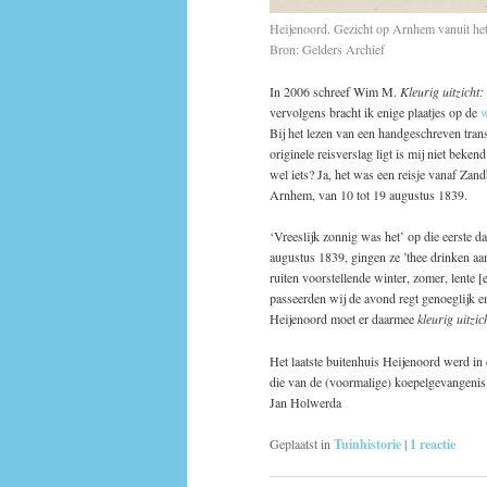
Heijenoord. Gezicht op Arnhem vanuit he
Bron: Gelders Archief
In 2006 schreef Wim M.
Kleurig uitzicht
vervolgens bracht ik enige plaatjes op de
w
Bij het lezen van een handgeschreven transc
originele reisverslag ligt is mij niet beke
wel iets? Ja, het was een reisje vanaf Zand
Arnhem, van 10 tot 19 augustus 1839.
‘Vreeslijk zonnig was het’ op die eerste 
augustus 1839, gingen ze ’thee drinken aan
ruiten voorstellende winter, zomer, lente [
passeerden wij de avond regt genoeglijk e
Heijenoord moet er daarmee
kleurig uitzic
Het laatste buitenhuis Heijenoord werd in
die van de (voormalige) koepelgevangeni
Jan Holwerda
Geplaatst in
Tuinhistorie
|
1
reactie