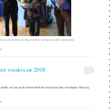
II
aan de sprekers en dagvoorzitter van het Cascade symposium.
ie
ef voorjaar 2016
drukte van Jan zal de Nieuwsbrief dit seizoen iets later verschijnen. Maar hij
ie