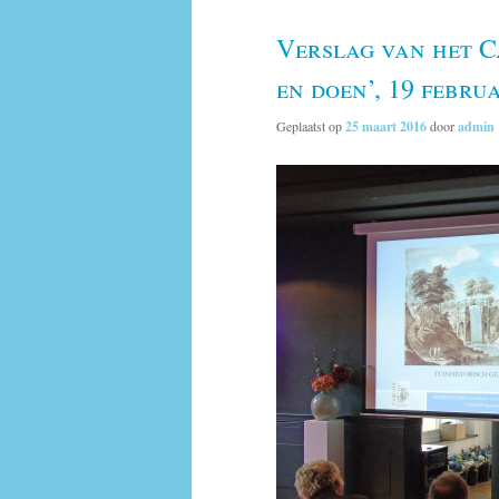
Verslag van het 
en doen’, 19 febru
Geplaatst op
25 maart 2016
door
admin