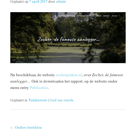
Geplaatst op
7 april 2017
door
admin
Nu beschikbaar, de website
zocherparken.nl
, over
Zocher, de fameuse
aanlegger…
Ook te downloaden het rapport, op de website onder
menu entry
Publicaties
.
Geplaatst in
Tuinhistorie
|
Geef een reactie
Berichtnavigatie
←
Oudere berichten