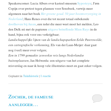
Speakerscorner: Lucia Albers over kasteel-museum
Sypesteyn
; J’ørn
Copijn over protest tegen plannen voor Sonsbeek, verwijs meer
algemeen naar het boek
Het groene goud. 50 jaar boomverzorging in
Nederland
; Hans Renes over die tot recent totaal onbekende
doolhoven bij Arcen
, een ieder die meer weet moet het melden; Leo
den Dulk nú met de papieren
uitgave betreffende Mien Ruys
in de
hand, bijna ook voor ons verkrijgbaar;
Landschappelijke lijnen van de landschapsparken Eelde Paterswolde,
een cartografische verkenning
, Els van der Laan-Meijer: daar gaat
nog (veel) meer over volgen;
Een in 1799 gemaakte zesweekse reis langs Nederlandse
buitenplaatsen
, Jan Holwerda: een uitgave van het complete
reisverslag en naar ik hoop vele illustraties moet en gaat zeker volgen.
Geplaatst in
Tuinhistorie
|
1
reactie
Zocher, de fameuse
aanlegger…