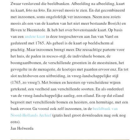
Zwaar verslavend die beeldbanken. Afbeelding na afbeelding, kaart
na kaart, foto na foto. En zoveel moois te zien. En dat gecombineerd
met inzoomen, soms ongelofelijk ver inzoomen. Neem nou zoiets
moois als een van de kaarten van het niet meer bestaande Bos(ch) en
Hoven te Heemstede. Ik heb het over bovenstaande kaart. Op basis
van een
andere kaart
is deze toegeschreven aan Jan van Varel en
gedateerd met 1765. Als geheel is de kaart op beeldscherm al
prachtig. Maar inzoomen brengt meer. Die reusachtige parterre voor
het huis, de paden in rococo-stijl, de individuele bomen, de
boomgaardbomen, de verschillende groenten in de moestuinen, het
gevogelte in de menagerie, de koetsjes met paarden ervoor enz. En tot
slot rechtsboven een uitbreiding, in vroeg-landschappelijke stijl
(1765, zo vroeg!). Met bomen en heesters op verscheidene wijzen
getekend, een veelheid aan verschillende soorten. En als onderdeel
van de vroeg-landschappelijke aanleg, een eiland. En op dat eiland
begroeit met verschillende bomen en heesters, een hermitage, met een
bank ervoor. Ga vooral ook zelf inzoomen, in de
beeldbank van
Noord-Hollands Archief
(gratis heel groot downloaden mag ook nog
eens).
Jan Holwerda