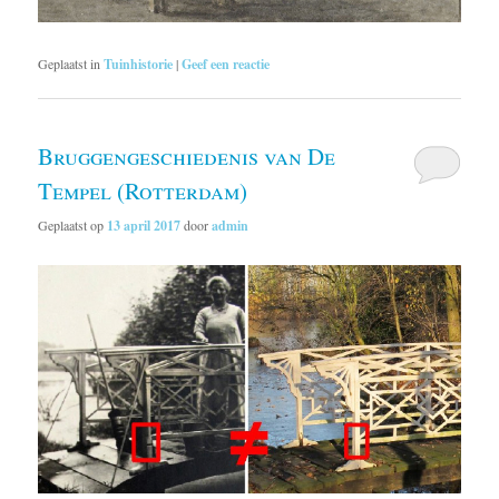
Geplaatst in
Tuinhistorie
|
Geef een reactie
Bruggengeschiedenis van De
Tempel (Rotterdam)
Geplaatst op
13 april 2017
door
admin