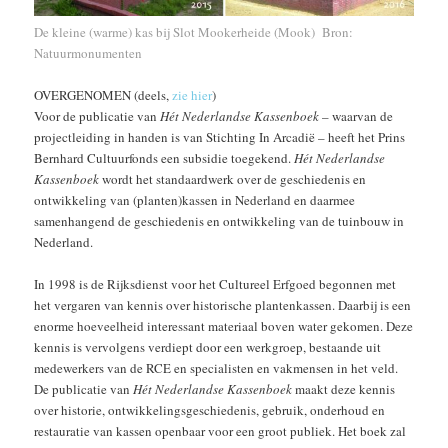
De kleine (warme) kas bij Slot Mookerheide (Mook) Bron:
Natuurmonumenten
OVERGENOMEN (deels,
zie hier
)
Voor de publicatie van
Hét Nederlandse Kassenboek
– waarvan de
projectleiding in handen is van Stichting In Arcadië – heeft het Prins
Bernhard Cultuurfonds een subsidie toegekend.
Hét Nederlandse
Kassenboek
wordt het standaardwerk over de geschiedenis en
ontwikkeling van (planten)kassen in Nederland en daarmee
samenhangend de geschiedenis en ontwikkeling van de tuinbouw in
Nederland.
In 1998 is de Rijksdienst voor het Cultureel Erfgoed begonnen met
het vergaren van kennis over historische plantenkassen. Daarbij is een
enorme hoeveelheid interessant materiaal boven water gekomen. Deze
kennis is vervolgens verdiept door een werkgroep, bestaande uit
medewerkers van de RCE en specialisten en vakmensen in het veld.
De publicatie van
Hét Nederlandse Kassenboek
maakt deze kennis
over historie, ontwikkelingsgeschiedenis, gebruik, onderhoud en
restauratie van kassen openbaar voor een groot publiek. Het boek zal