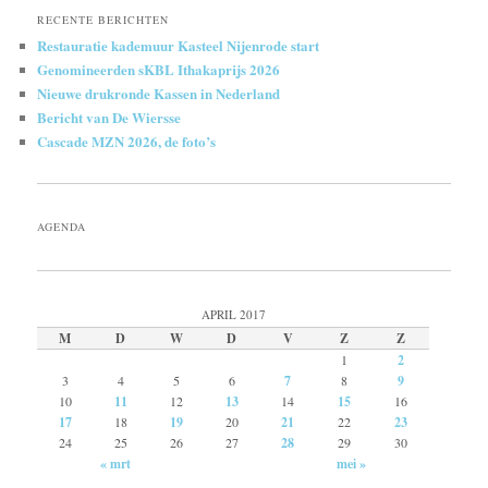
RECENTE BERICHTEN
Restauratie kademuur Kasteel Nijenrode start
Genomineerden sKBL Ithakaprijs 2026
Nieuwe drukronde Kassen in Nederland
Bericht van De Wiersse
Cascade MZN 2026, de foto’s
AGENDA
APRIL 2017
M
D
W
D
V
Z
Z
1
2
3
4
5
6
7
8
9
10
11
12
13
14
15
16
17
18
19
20
21
22
23
24
25
26
27
28
29
30
« mrt
mei »