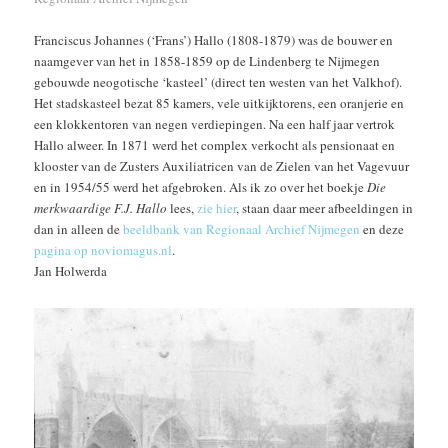
Franciscus Johannes (‘Frans’) Hallo (1808-1879) was de bouwer en
naamgever van het in 1858-1859 op de Lindenberg te Nijmegen
gebouwde neogotische ‘kasteel’ (direct ten westen van het Valkhof).
Het stadskasteel bezat 85 kamers, vele uitkijktorens, een oranjerie en
een klokkentoren van negen verdiepingen. Na een half jaar vertrok
Hallo alweer. In 1871 werd het complex verkocht als pensionaat en
klooster van de Zusters Auxiliatricen van de Zielen van het Vagevuur
en in 1954/55 werd het afgebroken. Als ik zo over het boekje
Die
merkwaardige F.J. Hallo
lees,
zie hier
, staan daar meer afbeeldingen in
dan in alleen de
beeldbank van Regionaal Archief Nijmegen
en deze
pagina op noviomagus.nl
.
Jan Holwerda