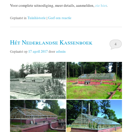
Voor complete uitnodiging, meer details, aanmelden,
zie hier
.
Geplaatst in
Tuinhistorie
|
Geef een reactie
Hét Nederlandse Kassenboek
4
Geplaatst op
17 april 2017
door
admin