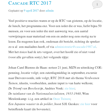
Cascade RTC 2017
1
Geplaatst op
9 april 2017
door
admin
Veel positieve reacties waren er op de RTC van gisteren, op de locatie,
de lunch, het programma enz. Voor een ieder die er was, liefst bijna 50
mensen, en voor een ieder die niet aanwezig was, een aantal
verwijzingen naar materiaal om een en ander nog eens rustig na te
lezen. En reageren kan ook, onderaan dit bericht, richting de spreker
zo u al een mailadres heeft, of via
administratie@cascade1987.nl
.
Met het risico had ik iets vergeet, over het hoofd zie of niet vond
(voor alle gevallen sorry), het volgende rijtje:
Johan Carel Bierens de Haan: noteer 21 juni, MZN en uitreiking COE-
penning, locatie volgt; een zaterdagmiddag in september, excursie
naar Duivenvoorde, info volgt; RTC 2018 met als thema
Verdwenen
Tuinen
, ideeën, voorbeelden, andere input is van harte welkom;
De Triomf van Beeckestijn
, Andries Vonk:
zie hier
;
De tuinkunst van de Nationaalsocialisten, 1933-1940
, Wim
Meulenkamp: i.i.g. een artikel in
Onze Tuinen
;
Een Japanse waaier in de polder
, Joost S.H. Gieskes:
zie hier
voor
betreffende kaart (de bovenste);