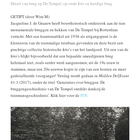
Detail van brug op De Tempel, op oude foto en huidige brug
GETIPT (door Wim M)
Jacqueline J. de Graauw heeft bouwhistorisch onderzoek aan de tien
monumentale bruggen en hekken van De Tempel bij Rotterdam
verricht. Met een krantenartikel uit 1936 als uitgangspunt is de
kleinzoon van de toenmalige tuinbaas gevonden en deze bezit een
prachtige collectie historische foto’s van het landgoed. Uit een van de
foto’s blijkt bijvoorbeeld dat een bepaalde smeedijzeren brug
helemaal niet, zoals eerder werd aangenomen, uit de 19e eeuw te
stammen, maar een 20e-eeuwse kopie te zijn van een houten en meer
gedetailleerde voorganger! Verslag wordt gedaan in
Midden Delfkrant
41-1 (2017), onder de titel ‘Generaties over bruggen. De
bruggengeschiedenis van De Tempel ontdekt dankzij de
tuinmansgeschiedenis’. Klik hier voor de
PDF
.