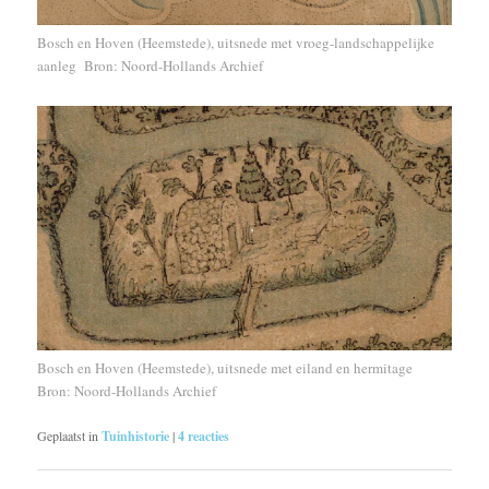
Bosch en Hoven (Heemstede), uitsnede met vroeg-landschappelijke
aanleg Bron: Noord-Hollands Archief
Bosch en Hoven (Heemstede), uitsnede met eiland en hermitage
Bron: Noord-Hollands Archief
Geplaatst in
Tuinhistorie
|
4
reacties