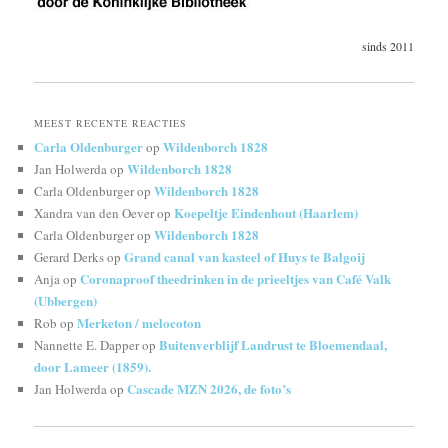
sinds 2011
MEEST RECENTE REACTIES
Carla Oldenburger
Wildenborch 1828
op
Wildenborch 1828
Jan Holwerda
op
Wildenborch 1828
Carla Oldenburger
op
Koepeltje Eindenhout (Haarlem)
Xandra van den Oever
op
Wildenborch 1828
Carla Oldenburger
op
Grand canal van kasteel of Huys te Balgoij
Gerard Derks
op
Coronaproof theedrinken in de prieeltjes van Café Valk
Anja
op
(Ubbergen)
Merketon / melocoton
Rob
op
Buitenverblijf Landrust te Bloemendaal,
Nannette E. Dapper
op
door Lameer (1859).
Cascade MZN 2026, de foto’s
Jan Holwerda
op