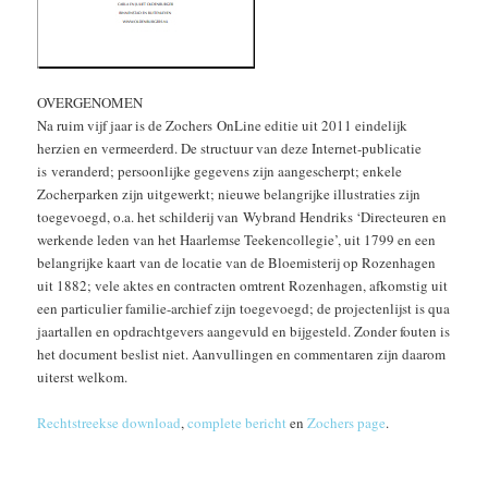
OVERGENOMEN
Na ruim vijf jaar is de Zochers OnLine editie uit 2011 eindelijk
herzien en vermeerderd. De structuur van deze Internet-publicatie
is veranderd; persoonlijke gegevens zijn aangescherpt; enkele
Zocherparken zijn uitgewerkt; nieuwe belangrijke illustraties zijn
toegevoegd, o.a. het schilderij van Wybrand Hendriks ‘Directeuren en
werkende leden van het Haarlemse Teekencollegie’, uit 1799 en een
belangrijke kaart van de locatie van de Bloemisterij op Rozenhagen
uit 1882; vele aktes en contracten omtrent Rozenhagen, afkomstig uit
een particulier familie-archief zijn toegevoegd; de projectenlijst is qua
jaartallen en opdrachtgevers aangevuld en bijgesteld. Zonder fouten is
het document beslist niet. Aanvullingen en commentaren zijn daarom
uiterst welkom.
Rechtstreekse download
,
complete bericht
en
Zochers page
.