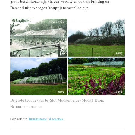
gratis beschikbaar zijn via een website en ook als Printing on
Demand-uitgave tegen kostprijs te bestellen zijn.
De grote (koude) kas bij Slot Mookerheide (Mook) Bron:
Natuurmonumenten
Geplaatst in
Tuinhistorie
|
4
reacties