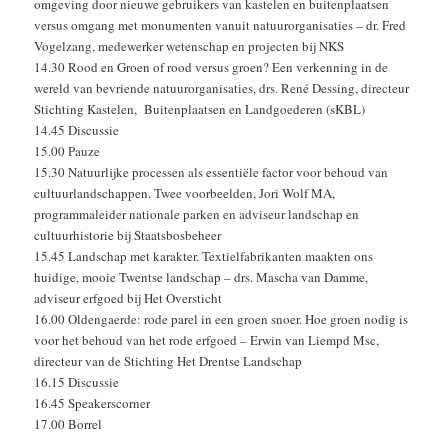
omgeving door nieuwe gebruikers van kastelen en buitenplaatsen
versus omgang met monumenten vanuit natuurorganisaties – dr. Fred
Vogelzang, medewerker wetenschap en projecten bij NKS
14.30 Rood en Groen of rood versus groen? Een verkenning in de
wereld van bevriende natuurorganisaties, drs. René Dessing, directeur
Stichting Kastelen, Buitenplaatsen en Landgoederen (sKBL)
14.45 Discussie
15.00 Pauze
15.30 Natuurlijke processen als essentiële factor voor behoud van
cultuurlandschappen. Twee voorbeelden, Jori Wolf MA,
programmaleider nationale parken en adviseur landschap en
cultuurhistorie bij Staatsbosbeheer
15.45 Landschap met karakter. Textielfabrikanten maakten ons
huidige, mooie Twentse landschap – drs. Mascha van Damme,
adviseur erfgoed bij Het Oversticht
16.00 Oldengaerde: rode parel in een groen snoer. Hoe groen nodig is
voor het behoud van het rode erfgoed – Erwin van Liempd Msc,
directeur van de Stichting Het Drentse Landschap
16.15 Discussie
16.45 Speakerscorner
17.00 Borrel