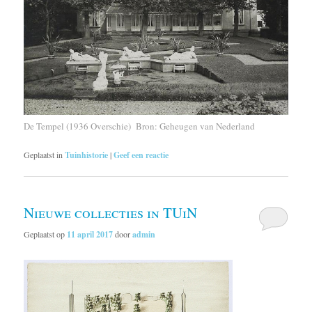
De Tempel (1936 Overschie) Bron: Geheugen van Nederland
Geplaatst in
Tuinhistorie
|
Geef een reactie
Nieuwe collecties in TUiN
Geplaatst op
11 april 2017
door
admin