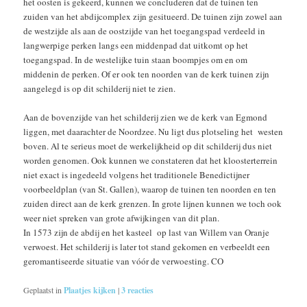
het oosten is gekeerd, kunnen we concluderen dat de tuinen ten
zuiden van het abdijcomplex zijn gesitueerd. De tuinen zijn zowel aan
de westzijde als aan de oostzijde van het toegangspad verdeeld in
langwerpige perken langs een middenpad dat uitkomt op het
toegangspad. In de westelijke tuin staan boompjes om en om
middenin de perken. Of er ook ten noorden van de kerk tuinen zijn
aangelegd is op dit schilderij niet te zien.
Aan de bovenzijde van het schilderij zien we de kerk van Egmond
liggen, met daarachter de Noordzee. Nu ligt dus plotseling het westen
boven. Al te serieus moet de werkelijkheid op dit schilderij dus niet
worden genomen. Ook kunnen we constateren dat het kloosterterrein
niet exact is ingedeeld volgens het traditionele Benedictijner
voorbeeldplan (van St. Gallen), waarop de tuinen ten noorden en ten
zuiden direct aan de kerk grenzen. In grote lijnen kunnen we toch ook
weer niet spreken van grote afwijkingen van dit plan.
In 1573 zijn de abdij en het kasteel op last van Willem van Oranje
verwoest. Het schilderij is later tot stand gekomen en verbeeldt een
geromantiseerde situatie van vóór de verwoesting. CO
Geplaatst in
Plaatjes kijken
|
3
reacties