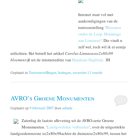
Internet staat vol met
aankondigingen van de
tentoonstelling ‘
Bloemen
onder de Loep. Hommage
aan Linnaeus
‘. Die vindt u
zelf wel, toch wil ik er eentje
uitlichten. Het betreft het artikel
Carolus Linnaeusxe2x80x99
bloemenrijk
uit de interneteditie van
Haarlems Dagblad
. JH
Geplaatst in
Tentoonstellingen, lezingen, excursies
|
1
reactie
AVRO’s Groene Monumenten
Geplaatst op
9 februari 2007
door
admin
Zaterdag de laatste aflevering uit de AVRO-serie Groene
Monumenten. ‘
Landgoederen verbinden
‘, over de uitgestrekte
landgoederenzone xe2x80x98achter de duinenxe2x80x99, tussen het