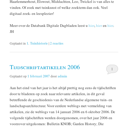
Haarlemmerhout, Elswout, Middachten, Loo, Twickel is van alles te
vinden. Of zoek met tuinkunst of welke zoekterm dan ook. Veel
digitaal zoek- en leesplezier!
Meer over de Databank Digitale Dagbladen leest u
hier
,
hier
en
hier
.
JH
Geplaatst in
1. Tuinhistorie
|
2
reacties
Tijdschriftartikelen 2006
1
Geplaatst op
1 februari 2007
door
admin
Aan het eind van het jaar is het altijd prettig nog eens de tijdschriften
door te bladeren op zoek naar relevante artikelen, in dit geval
betreffende de geschiedenis van de Nederlandse algemene tuin- en
landschapsarchitectuur. Voor eerdere weblogs met vermelding van
artikelen, zie de weblogs van 14 januari 2006 en 6 oktober 2006. De
volgende tijdschriften werden doorgenomen, over het jaar 2006 en
voorzover uitgekomen: Bulletin KNOB; Garden History; Die