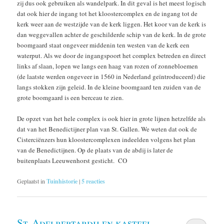
zij dus ook gebruiken als wandelpark. In dit geval is het meest logisch
dat ook hier de ingang tot het kloostercomplex en de ingang tot de
kerk weer aan de westzijde van de kerk liggen. Het koor van de kerk is
dan weggevallen achter de geschilderde schip van de kerk. In de grote
boomgaard staat ongeveer middenin ten westen van de kerk een
waterput. Als we door de ingangspoort het complex betreden en direct
links af slaan, lopen we langs een haag van rozen of zonnebloemen
(de laatste werden ongeveer in 1560 in Nederland geïntroduceerd) die
langs stokken zijn geleid. In de kleine boomgaard ten zuiden van de
grote boomgaard is een berceau te zien.
De opzet van het hele complex is ook hier in grote lijnen hetzelfde als
dat van het Benedictijner plan van St. Gallen. We weten dat ook de
Cisterciënzers hun kloostercomplexen indeelden volgens het plan
van de Benedictijnen. Op de plaats van de abdij is later de
buitenplaats Leeuwenhorst gesticht. CO
Geplaatst in
Tuinhistorie
|
5
reacties
St. Adelbertabdij en kasteel