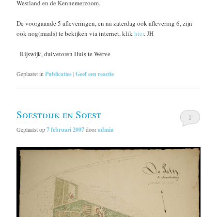
Westland en de Kennemerzoom.
De voorgaande 5 afleveringen, en na zaterdag ook aflevering 6, zijn
ook nog(maals) te bekijken via internet, klik
hier
. JH
Rijswijk, duivetoren Huis te Werve
Geplaatst in
Publicaties
|
Geef een reactie
Soestdijk en Soest
1
Geplaatst op
7 februari 2007
door
admin