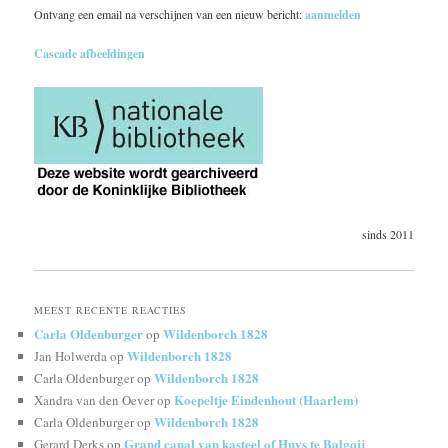
Ontvang een email na verschijnen van een nieuw bericht:
aanmelden
Cascade afbeeldingen
sinds 2011
MEEST RECENTE REACTIES
Carla Oldenburger
Wildenborch 1828
op
Wildenborch 1828
Jan Holwerda
op
Wildenborch 1828
Carla Oldenburger
op
Koepeltje Eindenhout (Haarlem)
Xandra van den Oever
op
Wildenborch 1828
Carla Oldenburger
op
Grand canal van kasteel of Huys te Balgoij
Gerard Derks
op