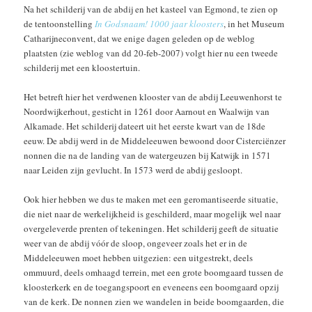
Na het schilderij van de abdij en het kasteel van Egmond, te zien op
de tentoonstelling
In Godsnaam! 1000 jaar kloosters
, in het Museum
Catharijneconvent, dat we enige dagen geleden op de weblog
plaatsten (zie weblog van dd 20-feb-2007) volgt hier nu een tweede
schilderij met een kloostertuin.
Het betreft hier het verdwenen klooster van de abdij Leeuwenhorst te
Noordwijkerhout, gesticht in 1261 door Aarnout en Waalwijn van
Alkamade. Het schilderij dateert uit het eerste kwart van de 18de
eeuw. De abdij werd in de Middeleeuwen bewoond door Cisterciënzer
nonnen die na de landing van de watergeuzen bij Katwijk in 1571
naar Leiden zijn gevlucht. In 1573 werd de abdij gesloopt.
Ook hier hebben we dus te maken met een geromantiseerde situatie,
die niet naar de werkelijkheid is geschilderd, maar mogelijk wel naar
overgeleverde prenten of tekeningen. Het schilderij geeft de situatie
weer van de abdij vóór de sloop, ongeveer zoals het er in de
Middeleeuwen moet hebben uitgezien: een uitgestrekt, deels
ommuurd, deels omhaagd terrein, met een grote boomgaard tussen de
kloosterkerk en de toegangspoort en eveneens een boomgaard opzij
van de kerk. De nonnen zien we wandelen in beide boomgaarden, die