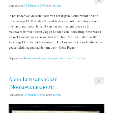
Geplaatst op
27 februari 2007
door
admin
In het kader van de restauratie van het Rijksmuseum wordt ook de
tuin aangepakt. Maandag 5 maart is daar een informatiebijeenkomst
over georganiseerd. Iemand van het architectenbureau en 2
medewerkers van bureau Copijn houden een toelichting. Ooit waren
we met Cascade op excursie naar deze tuin. Wellicht interessant?
Aanvang 19.30 in het infocentrum, Jan Luykenstr. t.o. nr 10 (in de nu
gedeeltelijk leeggehaalde tuin dus). Celia Prenen
Geplaatst in
Tentoonstellingen, lezingen, excursies
|
2
reacties
Abdij Leeuwenhorst
5
(Noordwijkerhout)
Geplaatst op
23 februari 2007
door
admin