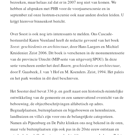
bezoeken, maar helaas zal dat er in 2007 nog niet van komen. We
hebben al afspraken met PHB voor de voorjaarsexcursie en in
september zal onze lustrum-excursie ook naar andere doelen leiden. U
krijgt hierover binnenkort bericht.
Over Soest is ook nog iets interessants te melden. Ons Cascade-
bestuurslid Karen Veenland heeft de redactie gevoerd van het boek
Soest: geschiedenis en architectuur
, door Hans Laegers en Michiel
Kruidenier. Zeist 2006. Dit boek is verschenen in de monumentenserie
van de provincie Utrecht (MIP-serie van uitgeverij SPOU). In deze
serie verscheen eerder het deel
Baarn, geschiedenis en architectuur
,
door F. Gaasbeek, J. van ’t Hof en M. Koenders. Zeist, 1994. Het paleis
en het park worden in dit deel beschreven.
Het Soester deel bevat 336 p. en geeft naast een historisch-ruimtelijke
ontwikkeling van de gemeente en een samenvattend overzicht van de
bebouwing, de objectbeschrijvingen alfabetisch op adres.
Begraafplaatsen, buitenplaatsen en bijgebouwen en herenhuizen,
landhuizen en villa’s zijn voor ons de belangrijkste categorieen.
Namen als Pijnenburg en De Paltz klinken ons nog bekend in de oren,
maar vele buitenplaatsen zijn ook pas in de 20ste eeuw ontstaan en