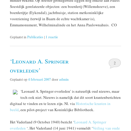
minder bekend. Op Soester grondgebied liggen nog enkele aan Paleis
Soestdijk gerelateerde objecten: een boerderij (Willemshoeve), een
boerderijtje (Eykendal), jachthuisje, station metkoninklijke
voorziening (terwijl in Baarn de echte wachtkamer is),
Emmamonument, Wilhelminalinde en het Anna Paulownahuis. CO
Geplaatst in
Publicaties
|
1
reactie
‘Leonard A. Springer
2
overleden’
Geplaatst op
4 februari 2007
door
admin
‘Leonard A. Springer overleden’ is natuurlijk oud nieuws, maar
toch ook niet. Nieuws is namelijk dat dit soort krantenberichten
digitaal te vinden en te lezen zijn. Nl. via
Historische kranten in
beeld
, een pilot-project van Koninklijke Bibliotheek.
Het Vaderland (9 October 1940) bericht ‘
Leonard A. Springer
overleden
‘. Het Vaderland (14 juni 1941) vermeldt ‘
Veiling van oude