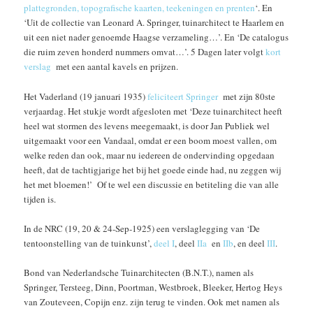
plattegronden, topografische kaarten, teekeningen en prenten
‘. En
‘Uit de collectie van Leonard A. Springer, tuinarchitect te Haarlem en
uit een niet nader genoemde Haagse verzameling…’. En ‘De catalogus
die ruim zeven honderd nummers omvat…’. 5 Dagen later volgt
kort
verslag
met een aantal kavels en prijzen.
Het Vaderland (19 januari 1935)
feliciteert Springer
met zijn 80ste
verjaardag. Het stukje wordt afgesloten met ‘Deze tuinarchitect heeft
heel wat stormen des levens meegemaakt, is door Jan Publiek wel
uitgemaakt voor een Vandaal, omdat er een boom moest vallen, om
welke reden dan ook, maar nu iedereen de ondervinding opgedaan
heeft, dat de tachtigjarige het bij het goede einde had, nu zeggen wij
het met bloemen!’ Of te wel een discussie en betiteling die van alle
tijden is.
In de NRC (19, 20 & 24-Sep-1925) een verslaglegging van ‘De
tentoonstelling van de tuinkunst’,
deel I
, deel
IIa
en
IIb
, en deel
III
.
Bond van Nederlandsche Tuinarchitecten (B.N.T.), namen als
Springer, Tersteeg, Dinn, Poortman, Westbroek, Bleeker, Hertog Heys
van Zouteveen, Copijn enz. zijn terug te vinden. Ook met namen als