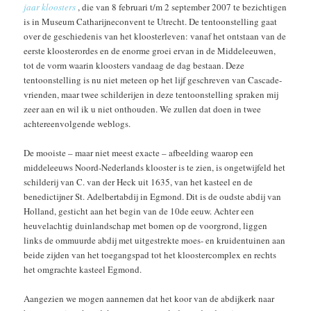
jaar kloosters
, die van 8 februari t/m 2 september 2007 te bezichtigen
is in Museum Catharijneconvent te Utrecht. De tentoonstelling gaat
over de geschiedenis van het kloosterleven: vanaf het ontstaan van de
eerste kloosterordes en de enorme groei ervan in de Middeleeuwen,
tot de vorm waarin kloosters vandaag de dag bestaan. Deze
tentoonstelling is nu niet meteen op het lijf geschreven van Cascade-
vrienden, maar twee schilderijen in deze tentoonstelling spraken mij
zeer aan en wil ik u niet onthouden. We zullen dat doen in twee
achtereenvolgende weblogs.
De mooiste – maar niet meest exacte – afbeelding waarop een
middeleeuws Noord-Nederlands klooster is te zien, is ongetwijfeld het
schilderij van C. van der Heck uit 1635, van het kasteel en de
benedictijner St. Adelbertabdij in Egmond. Dit is de oudste abdij van
Holland, gesticht aan het begin van de 10de eeuw. Achter een
heuvelachtig duinlandschap met bomen op de voorgrond, liggen
links de ommuurde abdij met uitgestrekte moes- en kruidentuinen aan
beide zijden van het toegangspad tot het kloostercomplex en rechts
het omgrachte kasteel Egmond.
Aangezien we mogen aannemen dat het koor van de abdijkerk naar