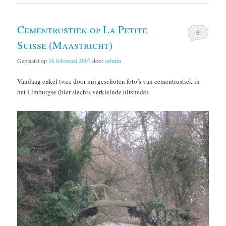
Cementrustiek op La Petite
6
Suisse (Maastricht)
Geplaatst op
16 februari 2007
door
admin
Vandaag enkel twee door mij geschoten foto’s van cementrustiek in
het Limburgse (hier slechts verkleinde uitsnede).