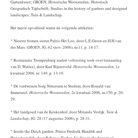
Gartenkunst; GROEN; Historische Woonsteden; Historisch
Geografisch Tijdschrift; Studies in the history of gardens and designed
landscapes; Tuin & Landschap.
Het meest opvallend waren de volgende artikelen:
* Nieuwe bomen sieren Paleis Het Loo, door L.E.Groen en H.H.van
der Mars.
GROEN
, JG. 62 (nov. 2006), nr.11, p. 14-17.
* Restauratie Trompenburg nadert voltooiing (ook over tuinaanleg
van D. Wattez), door Karl Bijsterveld.
Historische Woonsteden
, 1e
kwartaal 2006, nr. 149, p. 13-19.
* De verdwenen borg Nittersum te Stedum, door Ronald van
Immerseel.
Historische Woonsteden
, 2e kwartaal 2006, nr.150, p. 20-
29.
* Het landgoed van de Keukenhof, door Miranda Vrolijk.
Tuin &
Landschap
, JG. 28 (17 augustus 2006), p. 28-31.
* Inside the Dutch garden: Prince Frederik Hendrik and
Honselaarsdijk, door Rebecca Tucker.
Studies in the history of