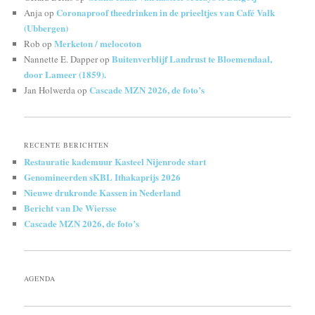
Coronaproof theedrinken in de prieeltjes van Café Valk
Anja
op
(Ubbergen)
Merketon / melocoton
Rob
op
Buitenverblijf Landrust te Bloemendaal,
Nannette E. Dapper
op
door Lameer (1859).
Cascade MZN 2026, de foto’s
Jan Holwerda
op
RECENTE BERICHTEN
Restauratie kademuur Kasteel Nijenrode start
Genomineerden sKBL Ithakaprijs 2026
Nieuwe drukronde Kassen in Nederland
Bericht van De Wiersse
Cascade MZN 2026, de foto’s
AGENDA