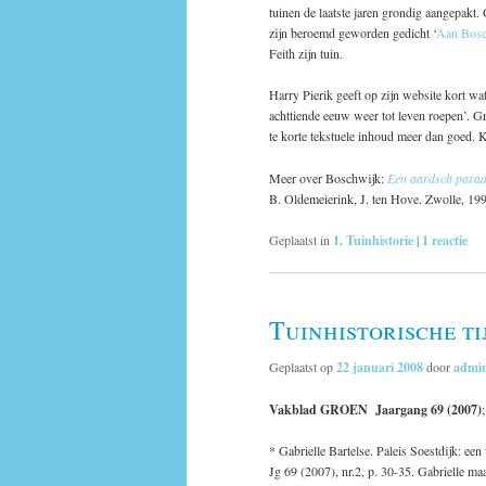
tuinen de laatste jaren grondig aangepakt. G
zijn beroemd geworden gedicht ‘
Aan Bosc
Feith zijn tuin.
Harry Pierik geeft op zijn website kort w
achttiende eeuw weer tot leven roepen’. G
te korte tekstuele inhoud meer dan goed. 
Meer over Boschwijk:
Een aardsch paradi
B. Oldemeierink, J. ten Hove. Zwolle, 19
Geplaatst in
1. Tuinhistorie
|
1
reactie
Tuinhistorische ti
Geplaatst op
22 januari 2008
door
admi
Vakblad GROEN Jaargang 69 (2007)
* Gabrielle Bartelse. Paleis Soestdijk: een
Jg 69 (2007), nr.2, p. 30-35. Gabrielle ma