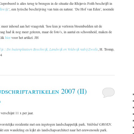
eprobeerd is alles terug te brengen in de situatie die Rhijnvis Feith beschrijft in
hwijk
‘, een lyrische beschrijving van tuin en natuur. ‘De Hof van Eden’, noemde
at meer inhoud aan het vraagstuk ‘hoe kun je verloren bloembedden uit de
raag had ik nog meer gelezen, maar de foto’s, in aantal en schoonheid, maken de
Klik
hier
voor het artikel. JH
js : De buitenplaatsen Boschwijk, Landwijk en Veldwijk nabij Zwolle
, H. Tromp,
94
jdschriftartikelen 2007 (II)
n
; verschijnt 11 x per jaar.
 vorstelijke residentie met een ingetogen landschappelijk park.
Vakblad GROEN
.
akt een wandeling en kijkt als landschapsarchitect naar het eeuwenoude park.