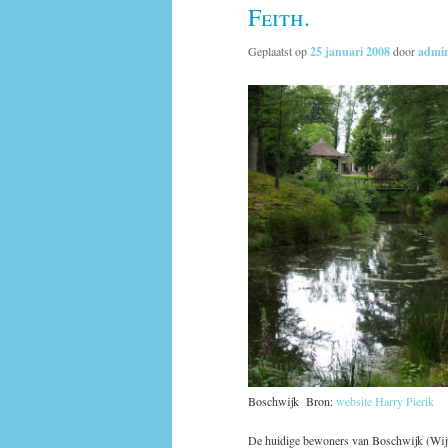
Feith.
Geplaatst op
25 januari 2008
door
admi
Boschwijk Bron:
website Harry Pierik
De huidige bewoners van Boschwijk (Wij