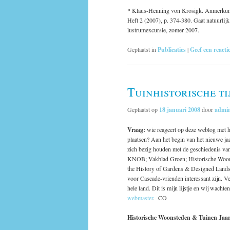
* Klaus-Henning von Krosigk. Anmerkun
Heft 2 (2007), p. 374-380. Gaat natuurlijk
lustrumexcursie, zomer 2007.
Geplaatst in
Publicaties
|
Geef een reacti
Tuinhistorische ti
Geplaatst op
18 januari 2008
door
admi
Vraag:
wie reageert op deze weblog met he
plaatsen? Aan het begin van het nieuwe jaar
zich bezig houden met de geschiedenis van 
KNOB; Vakblad Groen; Historische Woonste
the History of Gardens & Designed Landsca
voor Cascade-vrienden interessant zijn. Ve
hele land. Dit is mijn lijstje en wij wachte
webmaster
. CO
Historische Woonsteden & Tuinen Jaa