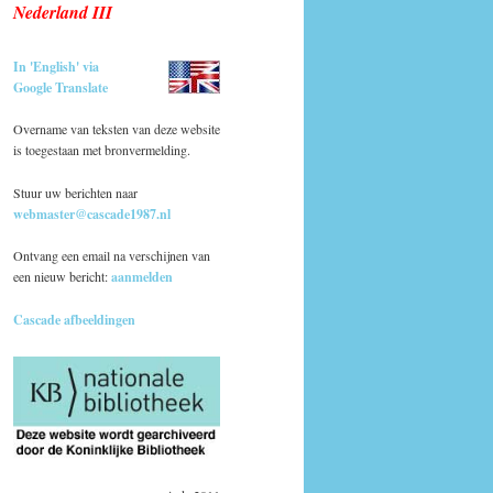
Nederland III
In 'English' via
Google Translate
Overname van teksten van deze website
is toegestaan met bronvermelding.
Stuur uw berichten naar
webmaster@cascade1987.nl
Ontvang een email na verschijnen van
een nieuw bericht:
aanmelden
Cascade afbeeldingen