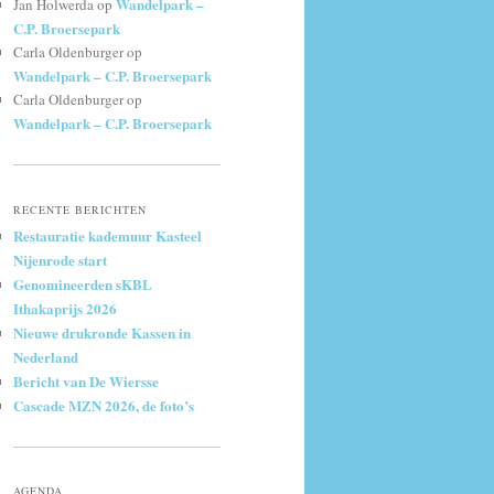
Wandelpark –
Jan Holwerda
op
C.P. Broersepark
Carla Oldenburger
op
Wandelpark – C.P. Broersepark
Carla Oldenburger
op
Wandelpark – C.P. Broersepark
RECENTE BERICHTEN
Restauratie kademuur Kasteel
Nijenrode start
Genomineerden sKBL
Ithakaprijs 2026
Nieuwe drukronde Kassen in
Nederland
Bericht van De Wiersse
Cascade MZN 2026, de foto’s
AGENDA