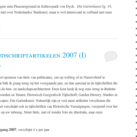
gen zum Pleasureground in Schlosspark von Dyck.
Die Gartenkunst
Jg. 19,
 niet over Nederlandse Tuinkunst, maar is wel interessant in verband met onze
e
jdschriftartikelen 2007 (I)
n
t opsturen van titels van publicaties, om op weblog of in Nieuwsbrief te
 blik ik graag terug op het voorgaande jaar, en dan speciaal in de tijdschriften die
de tuin- en landschapsarchitectuur. Deze keer keek ik nog eens terug in Bulletin
den en Tuinen; Historisch Geografisch Tijdschrift; Garden History; Studies in
pes; Die Gartenkunst. Natuurlijk zijn er veel meer artikelen verschenen die
el verschijnt ook in tijdschriften van Historische Verenigingen, verspreid over het
n op uw inbreng. Stuur titels, met of zonder foto als illustratie, naar onze
rgang 2007
; verschijnt 4 x per jaar.