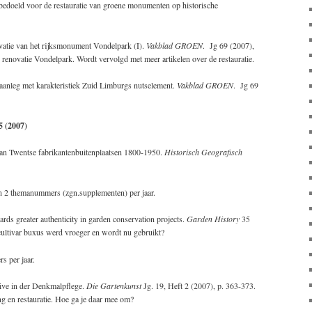
oeld voor de restauratie van groene monumenten op historische
vatie van het rijksmonument Vondelpark (I).
Vakblad GROEN
. Jg 69 (2007),
ar renovatie Vondelpark. Wordt vervolgd met meer artikelen over de restauratie.
aanleg met karakteristiek Zuid Limburgs nutselement.
Vakblad GROEN
. Jg 69
5 (2007)
van Twentse fabrikantenbuitenplaatsen 1800-1950.
Historisch Geografisch
n 2 themanummers (zgn.supplementen) per jaar.
ds greater authenticity in garden conservation projects.
Garden History
35
cultivar buxus werd vroeger en wordt nu gebruikt?
s per jaar.
ve in der Denkmalpflege.
Die Gartenkunst
Jg. 19, Heft 2 (2007), p. 363-373.
ing en restauratie. Hoe ga je daar mee om?