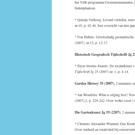
het VSB-programma Groenmonumenten, bed
buitenplaatsen.
* Quirijn Verhoog. Levend verleden, reno
nr.10, p. 42-46. Een overzicht van tien ja
* Fon Habets. Grootschalig geometrische 
(2007), nr.12, p. 12-17.
Historisch Geografisch Tijdschrift Jg 2
* Elyze Storms-Smeets. De locatiekeuze 
Tijdschrift
Jg 25 (2007) nr. 1, p. 4-14.
Garden History 35 (2007)
; 2 nummers e
* Jan Woudstra. What is edging box? Towar
(2007),2, p. 229-242. Over welke soort / 
Die Gartenkunst Jg 19 (2207)
; 2 nummer
* Clemens Alexander Wimmer. Das Kreati
Over starheid en creativiteit bij conserver