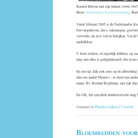
Kasteel Rhoon met zijn tuinen (1646-164
Bron:
Nederlandse Kastelenstichting
, Bee
Vanaf februari 2005 is de Nederlandse Kast
foto-negatieven, dia’s, tekeningen, gravur
verwerkt, nu al is veel te bekijken. Via 
aanklikken.
U kunt zoeken, of eigenlijk klikken, op n
lang niet alles is gedigitaliseerd; dus kom 
En een tip, klik ook eens op de afbeelding
dan een aantal Thema’s ; er moet een ander
naam. Bv. Roelant Roghman, met zijn dan
En OK, het specifiek tuinhistorische mag b
Geplaatst in
Plaatjes kijken
|
1
reactie
Bloembedden voor 