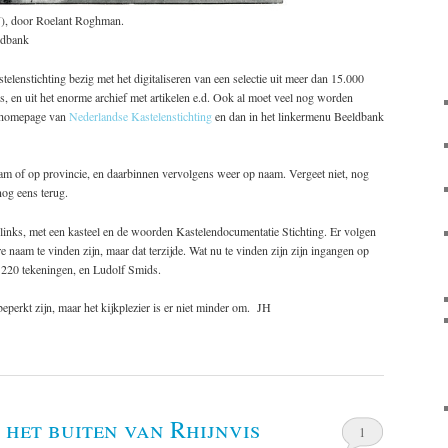
7), door Roelant Roghman.
ldbank
elenstichting bezig met het digitaliseren van een selectie uit meer dan 15.000
es, en uit het enorme archief met artikelen e.d. Ook al moet veel nog worden
de homepage van
Nederlandse Kastelenstichting
en dan in het linkermenu Beeldbank
aam of op provincie, en daarbinnen vervolgens weer op naam. Vergeet niet, nog
nog eens terug.
 links, met een kasteel en de woorden Kastelendocumentatie Stichting. Er volgen
e naam te vinden zijn, maar dat terzijde. Wat nu te vinden zijn zijn ingangen op
 220 tekeningen, en Ludolf Smids.
eperkt zijn, maar het kijkplezier is er niet minder om. JH
het buiten van Rhijnvis
1