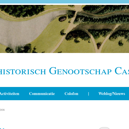
historisch Genootschap Ca
Activiteiten
Communicatie
Colofon
|
Weblog/Nieuws
008