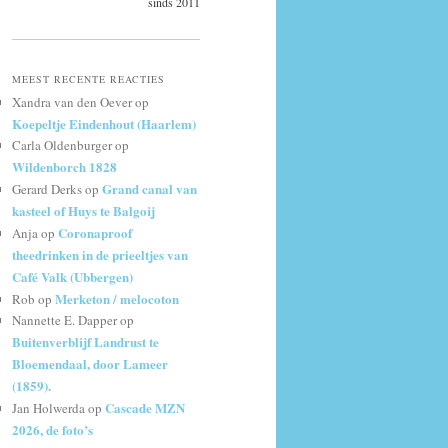
sinds 2011
MEEST RECENTE REACTIES
Xandra van den Oever
op
Koepeltje Eindenhout (Haarlem)
Carla Oldenburger
op
Wildenborch 1828
Grand canal van
Gerard Derks
op
kasteel of Huys te Balgoij
Coronaproof
Anja
op
theedrinken in de prieeltjes van
Café Valk (Ubbergen)
Merketon / melocoton
Rob
op
Nannette E. Dapper
op
Buitenverblijf Landrust te
Bloemendaal, door Lameer
(1859).
Cascade MZN
Jan Holwerda
op
2026, de foto’s