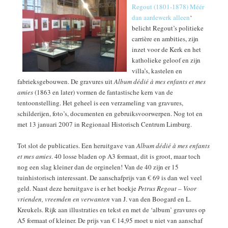
Regout (1801-1878) Méér
dan aardewerk alleen
‘
belicht Regout’s politieke
carrière en ambities, zijn
inzet voor de Kerk en het
katholieke geloof en zijn
villa’s, kastelen en
fabrieksgebouwen. De gravures uit
Album dédié à mes enfants et mes
amies
(1863 en later) vormen de fantastische kern van de
tentoonstelling. Het geheel is een verzameling van gravures,
schilderijen, foto’s, documenten en gebruiksvoorwerpen. Nog tot en
met 13 januari 2007 in Regionaal Historisch Centrum Limburg.
Tot slot de publicaties. Een heruitgave van
Album dédié à mes enfants
et mes amies
. 40 losse bladen op A3 formaat, dit is groot, maar toch
nog een slag kleiner dan de orginelen! Van de 40 zijn er 15
tuinhistorisch interessant. De aanschafprijs van € 69 is dan wel veel
geld. Naast deze heruitgave is er het boekje
Petrus Regout – Voor
vrienden, vreemden en verwanten
van J. van den Boogard en L.
Kreukels. Rijk aan illustraties en tekst en met de ‘album’ gravures op
A5 formaat of kleiner. De prijs van € 14,95 moet u niet van aanschaf