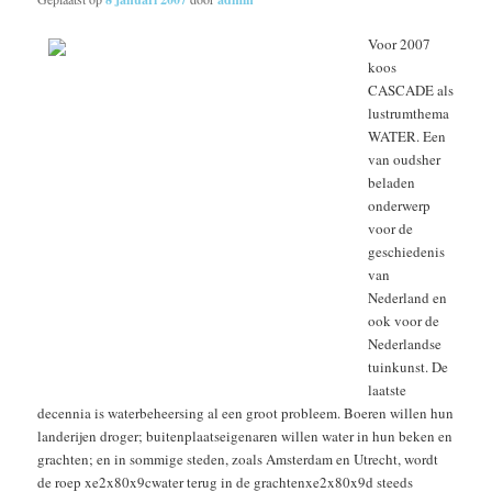
Voor 2007
koos
CASCADE als
lustrumthema
WATER. Een
van oudsher
beladen
onderwerp
voor de
geschiedenis
van
Nederland en
ook voor de
Nederlandse
tuinkunst. De
laatste
decennia is waterbeheersing al een groot probleem. Boeren willen hun
landerijen droger; buitenplaatseigenaren willen water in hun beken en
grachten; en in sommige steden, zoals Amsterdam en Utrecht, wordt
de roep xe2x80x9cwater terug in de grachtenxe2x80x9d steeds