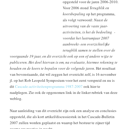
opgesteld voor de jaren 2006-2010.
Voor 2006 stond
Terugblik en
koersbepaling
op het programma,
als volgt verwoord:
Naast de
uitvoering van de vaste jaar-
activiteiten, is het de bedoeling -
voordat het lustrumjaar 2007
aanbreekt- een overzichtelijke
terugblik samen te stellen over de
voorgaande 19 jaar, en dit overzicht ook op een of andere wijze te
publiceren. Het doel hiervan is om, na evaluatie, hiermee rekening te
houden en de koers te bepalen voor de volgende jaren.
Het resultaat
van bovenstaande, dat wil zeggen het overzicht zelf, is 16 november
jl. op het Rob Leopold Symposium voor het eerst verspreid en nu is
dit
Cascade-activiteitenprogramma 1987-2007
ook hier te
raadplegen. Zie ook de opgenomen link in de linker rubriek van deze
weblog.
Naar aanleiding van dit overzicht zijn ook een analyse en conclusies
opgesteld, die als kort artikel/discussiestuk in het Cascade-Bulletin
2007 zullen worden geplaatst en waarop het bestuur te zijner tijd
gaarne uw reacties in wacht.