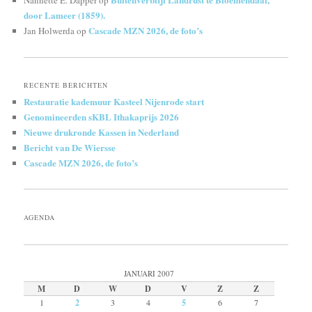
Nannette E. Dapper
op
door Lameer (1859).
Cascade MZN 2026, de foto’s
Jan Holwerda
op
RECENTE BERICHTEN
Restauratie kademuur Kasteel Nijenrode start
Genomineerden sKBL Ithakaprijs 2026
Nieuwe drukronde Kassen in Nederland
Bericht van De Wiersse
Cascade MZN 2026, de foto’s
AGENDA
JANUARI 2007
M
D
W
D
V
Z
Z
1
2
3
4
5
6
7