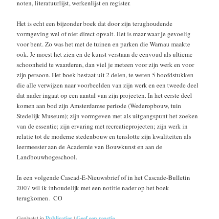
noten, literatuurlijst, werkenlijst en register.
Het is echt een bijzonder boek dat door zijn terughoudende
vormgeving wel of niet direct opvalt. Het is maar waar je gevoelig
voor bent. Zo was het met de tuinen en parken die Warnau maakte
ook. Je moest het zien en de kunst verstaan de eenvoud als ultieme
schoonheid te waarderen, dan viel je meteen voor zijn werk en voor
zijn persoon. Het boek bestaat uit 2 delen, te weten 5 hoofdstukken
die alle verwijzen naar voorbeelden van zijn werk en een tweede deel
dat nader ingaat op een aantal van zijn projecten. In het eerste deel
komen aan bod zijn Amsterdamse periode (Wederopbouw, tuin
Stedelijk Museum); zijn vormgeven met als uitgangspunt het zoeken
van de essentie; zijn ervaring met recreatieprojecten; zijn werk in
relatie tot de moderne stedenbouw en tenslotte zijn kwaliteiten als
leermeester aan de Academie van Bouwkunst en aan de
Landbouwhogeschool.
In een volgende Cascad-E-Nieuwsbrief of in het Cascade-Bulletin
2007 wil ik inhoudelijk met een notitie nader op het boek
terugkomen. CO
Geplaatst in
Publicaties
|
Geef een reactie