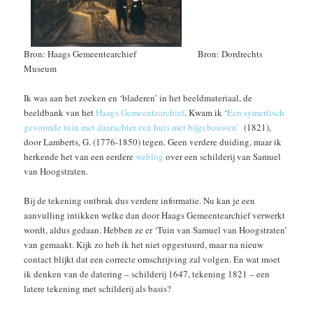
Bron: Haags Gemeentearchief Bron: Dordrechts
Museum
Ik was aan het zoeken en ‘bladeren’ in het beeldmateriaal, de
beeldbank van het
Haags Gemeentearchief
. Kwam ik ‘
Een symertisch
gevormde tuin met daarachter een huis met bijgebouwen’
(1821),
door Lamberts, G. (1776-1850) tegen. Geen verdere duiding, maar ik
herkende het van een eerdere
weblog
over een schilderij van Samuel
van Hoogstraten.
Bij de tekening ontbrak dus verdere informatie. Nu kan je een
aanvulling intikken welke dan door Haags Gemeentearchief verwerkt
wordt, aldus gedaan. Hebben ze er ‘Tuin van Samuel van Hoogstraten’
van gemaakt. Kijk zo heb ik het niet opgestuurd, maar na nieuw
contact blijkt dat een correcte omschrijving zal volgen. En wat moet
ik denken van de datering – schilderij 1647, tekening 1821 – een
latere tekening met schilderij als basis?