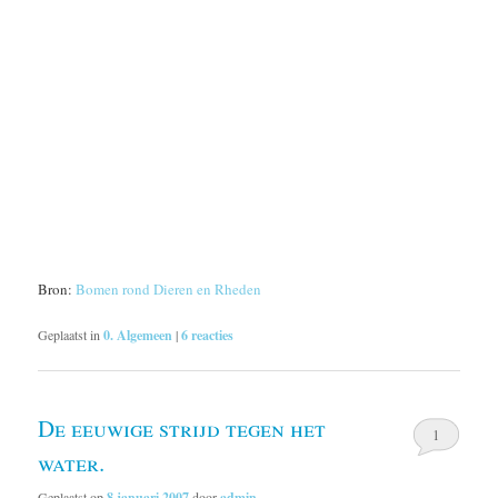
Bron:
Bomen rond Dieren en Rheden
Geplaatst in
0. Algemeen
|
6
reacties
De eeuwige strijd tegen het
1
water.
Geplaatst op
8 januari 2007
door
admin