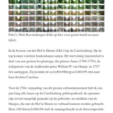
Foto’s: Niek Ravensbergen (klik op foto voor groter beeld en meer
tekst)
In de bossen van het Hof te Dieren (Gld.) ligt de Carolinaberg. Op de
top komen veertien beukenlanen samen. Dit stervormig lanenstelsel is
deel van een grotere bosplantage, die prinses Anna (1709-1759), de
echtgenote van de stadhouder prins Willem IV van Oranje, in 1757
liet aanleggen. Zij noemde de xe2x80x98bergxe2x80x99 erin naar
haar dochter Carolina.
Voor de 250e verjaardag van dit groene cultuurmonument heb ik een
jaar lang alle lanen op de Carolinaberg gefotografeerd; de opnames
zijn zoveel mogelijk gemaakt op de geboorte- en sterfdata van de
Oranjes, die met de Hof te Dieren in verband kunnen worden gebracht.
Deze 140 fotoxe2x80x99s heb ik samengebracht in de fotocompositie