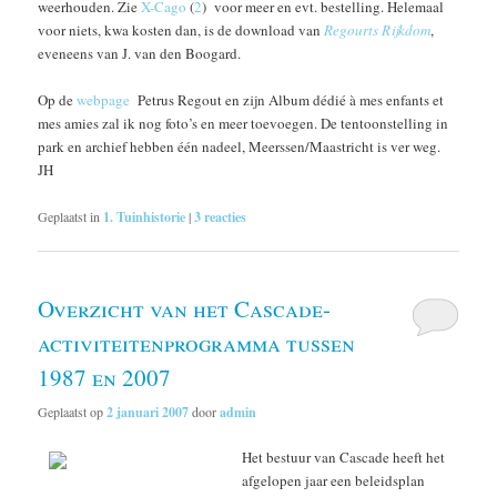
weerhouden. Zie
X-Cago
(
2
) voor meer en evt. bestelling. Helemaal
voor niets, kwa kosten dan, is de download van
Regourts Rijkdom
,
eveneens van J. van den Boogard.
Op de
webpage
Petrus Regout en zijn Album dédié à mes enfants et
mes amies zal ik nog foto’s en meer toevoegen. De tentoonstelling in
park en archief hebben één nadeel, Meerssen/Maastricht is ver weg.
JH
Geplaatst in
1. Tuinhistorie
|
3
reacties
Overzicht van het Cascade-
activiteitenprogramma tussen
1987 en 2007
Geplaatst op
2 januari 2007
door
admin
Het bestuur van Cascade heeft het
afgelopen jaar een beleidsplan