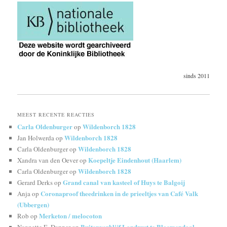
sinds 2011
MEEST RECENTE REACTIES
Carla Oldenburger
Wildenborch 1828
op
Wildenborch 1828
Jan Holwerda
op
Wildenborch 1828
Carla Oldenburger
op
Koepeltje Eindenhout (Haarlem)
Xandra van den Oever
op
Wildenborch 1828
Carla Oldenburger
op
Grand canal van kasteel of Huys te Balgoij
Gerard Derks
op
Coronaproof theedrinken in de prieeltjes van Café Valk
Anja
op
(Ubbergen)
Merketon / melocoton
Rob
op
Buitenverblijf Landrust te Bloemendaal,