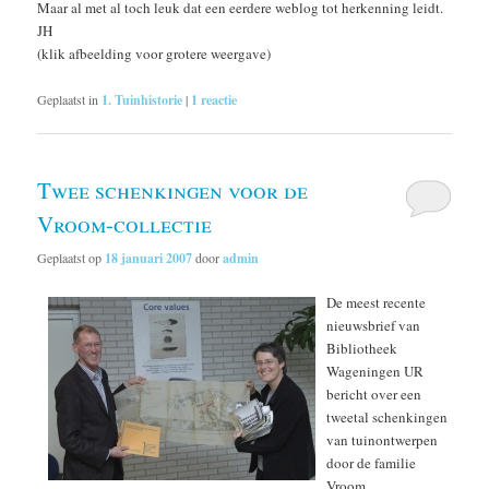
Maar al met al toch leuk dat een eerdere weblog tot herkenning leidt.
JH
(klik afbeelding voor grotere weergave)
Geplaatst in
1. Tuinhistorie
|
1
reactie
Twee schenkingen voor de
Vroom-collectie
Geplaatst op
18 januari 2007
door
admin
De meest recente
nieuwsbrief van
Bibliotheek
Wageningen UR
bericht over een
tweetal schenkingen
van tuinontwerpen
door de familie
Vroom.