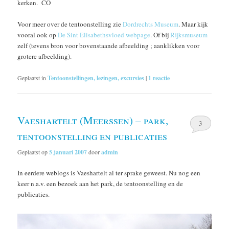
kerken. CO
Voor meer over de tentoonstelling zie
Dordrechts Museum
. Maar kijk
vooral ook op
De Sint Elisabethsvloed webpage
. Of bij
Rijksmuseum
zelf (tevens bron voor bovenstaande afbeelding ; aanklikken voor
grotere afbeelding).
Geplaatst in
Tentoonstellingen, lezingen, excursies
|
1
reactie
Vaeshartelt (Meerssen) – park,
3
tentoonstelling en publicaties
Geplaatst op
5 januari 2007
door
admin
In eerdere weblogs is Vaeshartelt al ter sprake geweest. Nu nog een
keer n.a.v. een bezoek aan het park, de tentoonstelling en de
publicaties.