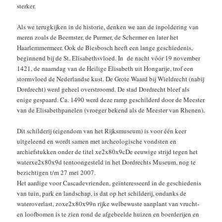
sterker.
Als we terugkijken in de historie, denken we aan de inpoldering van
meren zoals de Beemster, de Purmer, de Schermer en later het
Haarlemmermeer. Ook de Biesbosch heeft een lange geschiedenis,
beginnend bij de St. Elisabethsvloed. In de nacht vóór 19 november
1421, de naamdag van de Heilige Elisabeth uit Hongarije, trof een
stormvloed de Nederlandse kust. De Grote Waard bij Wieldrecht (nabij
Dordrecht) werd geheel overstroomd. De stad Dordrecht bleef als
enige gespaard. Ca. 1490 werd deze ramp geschilderd door de Meester
van de Elisabethpanelen (vroeger bekend als de Meester van Rhenen).
Dit schilderij (eigendom van het Rijksmuseum) is voor één keer
uitgeleend en wordt samen met archeologische vondsten en
archiefstukken onder de titel xe2x80x9cDe eeuwige strijd tegen het
waterxe2x80x9d tentoongesteld in het Dordrechts Museum, nog te
bezichtigen t/m 27 mei 2007.
Het aardige voor Cascadevrienden, geïnteresseerd in de geschiedenis
van tuin, park en landschap, is dat op het schilderij, ondanks de
wateroverlast, zoxe2x80x99n rijke welbewuste aanplant van vrucht-
en loofbomen is te zien rond de afgebeelde huizen en boerderijen en