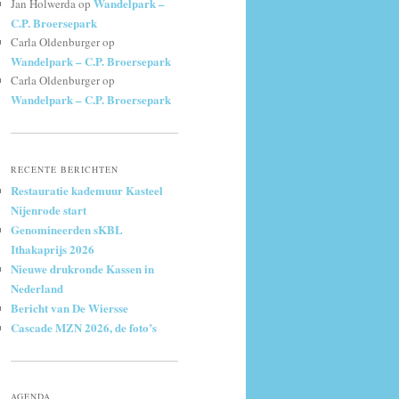
Wandelpark –
Jan Holwerda
op
C.P. Broersepark
Carla Oldenburger
op
Wandelpark – C.P. Broersepark
Carla Oldenburger
op
Wandelpark – C.P. Broersepark
RECENTE BERICHTEN
Restauratie kademuur Kasteel
Nijenrode start
Genomineerden sKBL
Ithakaprijs 2026
Nieuwe drukronde Kassen in
Nederland
Bericht van De Wiersse
Cascade MZN 2026, de foto’s
AGENDA