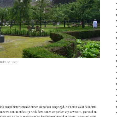
riska de Boer)
link aantal historiserende tuinen en parken aangelegd. Zo’n tuin wekt de indruk
en nieuwe tuin in oude stijl. Ook deze tuinen en parken zijn alweer 40 jaar oud en
at wel zo? En zo ja, welke zijn het beschermen waard en vooral, waarom? Deze