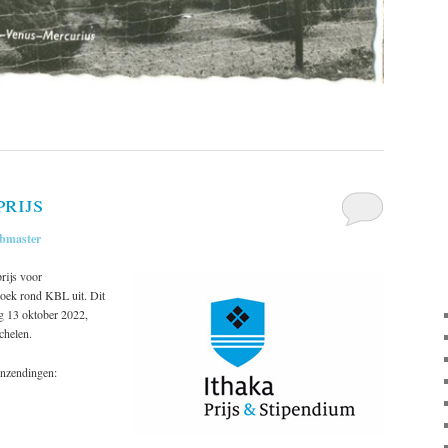
rijs
bmaster
rijs voor
rzoek rond KBL uit. Dit
ag 13 oktober 2022,
chelen.
 inzendingen: