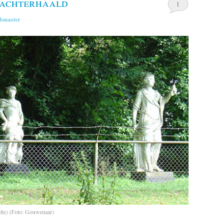
 achterhaald
1
bmaster
lte) (Foto: Gouwenaar)