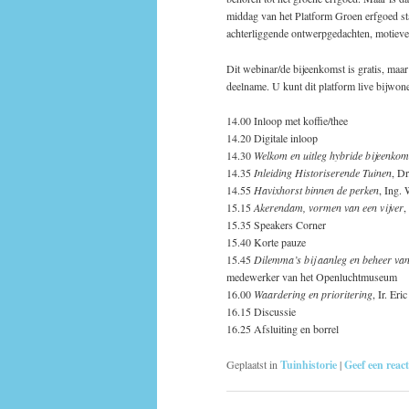
middag van het Platform Groen erfgoed sta
achterliggende ontwerpgedachten, motieve
Dit webinar/de bijeenkomst is gratis, maa
deelname. U kunt dit platform live bijwone
14.00 Inloop met koffie/thee
14.20 Digitale inloop
14.30
Welkom en uitleg hybride bijeenkom
14.35
Inleiding Historiserende Tuinen
, D
14.55
Havixhorst binnen de perken
, Ing.
15.15
Akerendam, vormen van een vijver
,
15.35 Speakers Corner
15.40 Korte pauze
15.45
Dilemma’s bij aanleg en beheer van 
medewerker van het Openluchtmuseum
16.00
Waardering en prioritering
, Ir. Er
16.15 Discussie
16.25 Afsluiting en borrel
Geplaatst in
Tuinhistorie
|
Geef een react