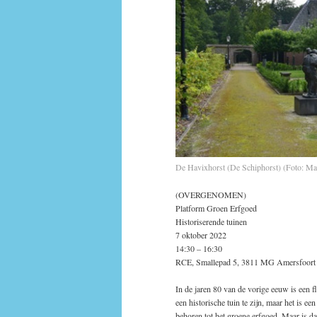
De Havixhorst (De Schiphorst) (Foto: Ma
(OVERGENOMEN)
Platform Groen Erfgoed
Historiserende tuinen
7 oktober 2022
14:30 – 16:30
RCE, Smallepad 5, 3811 MG Amersfoort
In de jaren 80 van de vorige eeuw is een f
een historische tuin te zijn, maar het is e
behoren tot het groene erfgoed. Maar is d