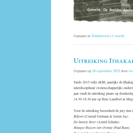
Geplaatst in
Tuinhistorie
|
1
reactie
Uitreiking Ithakap
Geplaatst op
18 september 2022
door
we
Sinds 2015 reikt sKBL jaarlijks de Ithakap
interdisciplinair (wetenschappelijk) onde
jaar vindt de uitreiking plaats op donderd
14.30-18.30 uur op Huis Landfort in Meg
Voor de uitreiking beoordeelt de jury tien
Biljoen
(Conrad Gietman & Jorien Jas)
De laatste Heer
(Astrid Schutte)
Haagse Huizen van Oranje
(Paul Rem)
Den Aalshorst
(Jan ten Hove)