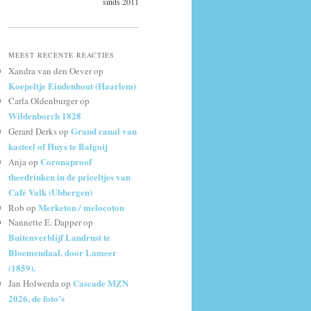
sinds 2011
MEEST RECENTE REACTIES
Xandra van den Oever
op
Koepeltje Eindenhout (Haarlem)
Carla Oldenburger
op
Wildenborch 1828
Grand canal van
Gerard Derks
op
kasteel of Huys te Balgoij
Coronaproof
Anja
op
theedrinken in de prieeltjes van
Café Valk (Ubbergen)
Merketon / melocoton
Rob
op
Nannette E. Dapper
op
Buitenverblijf Landrust te
Bloemendaal, door Lameer
(1859).
Cascade MZN
Jan Holwerda
op
2026, de foto’s