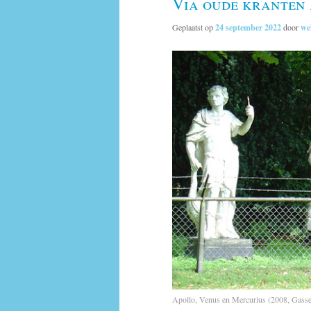
Via oude kranten
Geplaatst op
24 september 2022
door
we
Apollo, Venus en Mercurius (2008, Gasse