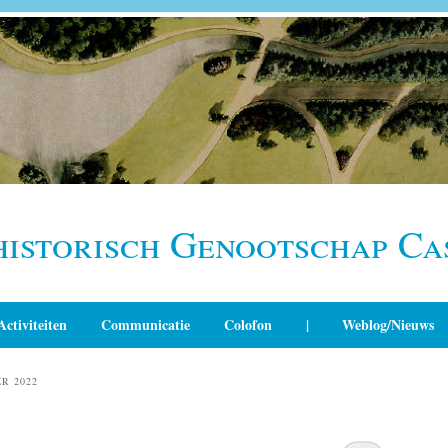
historisch Genootschap Ca
Activiteiten
Communicatie
Colofon
|
Weblog/Nieuws
R 2022