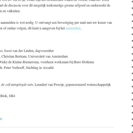
rt de discussie over dit mogelijk toekomstige groene erfgoed en onderzoekt de
n en valkuilen.
r aanmelden is wel nodig. U ontvangt een bevestiging per mail met uw keuze van
n of online volgen, dit kunt u aangeven bij het
aanmelden
.
st
, Joost van der Linden, dagvoorzitter
r. Christian Bertram, Universiteit van Amsterdam
 Wieke de Kleine-Riemersma, voorheen werkzaam bij Buro Hollema
 Ir. Peter Verhoeff, Stichting in Arcadië
de zelf aangelegde tuin
, Leendert van Prooije, gepensioneerd wetenschappelijk
ic Blok, SB4
ie