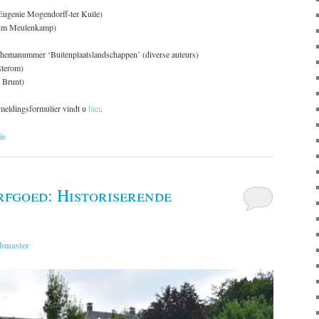
Eugenie Mogendorff-ter Kuile)
Wim Meulenkamp)
 themanummer ‘Buitenplaatslandschappen’ (diverse auteurs)
sterom)
 Brunt)
meldingsformulier vindt u
hier
.
ie
fgoed: Historiserende
bmaster