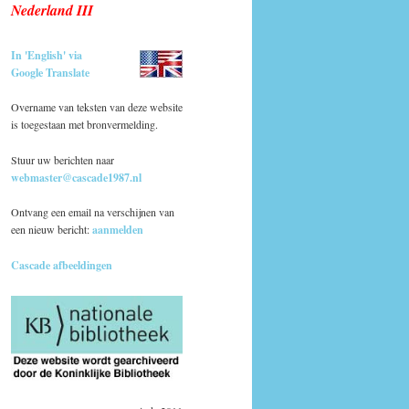
Nederland III
In 'English' via
Google Translate
Overname van teksten van deze website
is toegestaan met bronvermelding.
Stuur uw berichten naar
webmaster@cascade1987.nl
Ontvang een email na verschijnen van
een nieuw bericht:
aanmelden
Cascade afbeeldingen