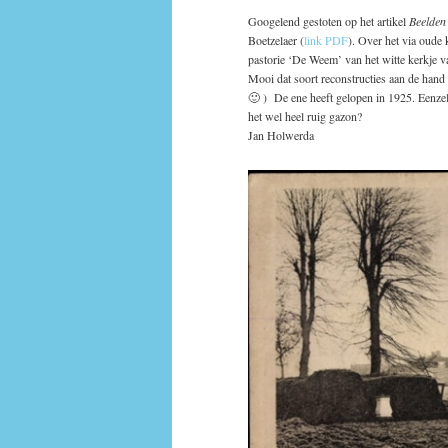
Googelend gestoten op het artikel
Beelden
Boetzelaer (
link PDF
). Over het via oude 
pastorie ‘De Weem’ van het witte kerkje v
Mooi dat soort reconstructies aan de hand v
🙂 ) De ene heeft gelopen in 1925. Eenzel
het wel heel ruig gazon?
Jan Holwerda