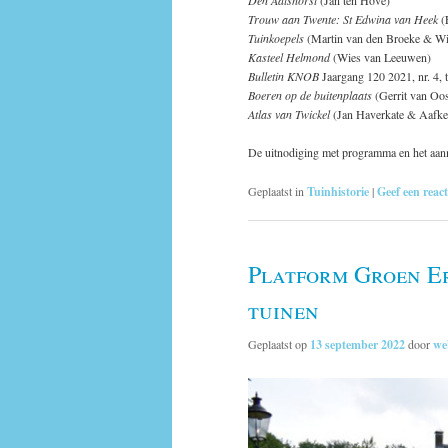
Trouw aan Twente: St Edwina van Heek
(
Tuinkoepels
(Martin van den Broeke & 
Kasteel Helmond
(Wies van Leeuwen)
Bulletin KNOB
Jaargang 120 2021, nr. 4,
Boeren op de buitenplaats
(Gerrit van Oo
Atlas van Twickel
(Jan Haverkate & Aafke
De uitnodiging met programma en het aan
Geplaatst in
Tuinhistorie
|
Geef een react
Platform Groen Er
tuinen
Geplaatst op
13 september 2022
door
we