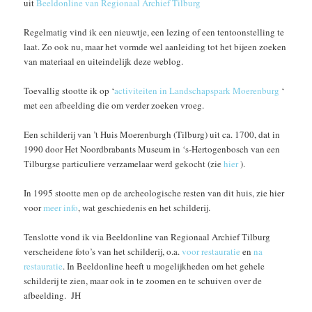
uit
Beeldonline van Regionaal Archief Tilburg
Regelmatig vind ik een nieuwtje, een lezing of een tentoonstelling te
laat. Zo ook nu, maar het vormde wel aanleiding tot het bijeen zoeken
van materiaal en uiteindelijk deze weblog.
Toevallig stootte ik op ‘
activiteiten in Landschapspark Moerenburg
‘
met een afbeelding die om verder zoeken vroeg.
Een schilderij van ’t Huis Moerenburgh (Tilburg) uit ca. 1700, dat in
1990 door Het Noordbrabants Museum in ‘s-Hertogenbosch van een
Tilburgse particuliere verzamelaar werd gekocht (zie
hier
).
In 1995 stootte men op de archeologische resten van dit huis, zie hier
voor
meer info
, wat geschiedenis en het schilderij.
Tenslotte vond ik via Beeldonline van Regionaal Archief Tilburg
verscheidene foto’s van het schilderij, o.a.
voor restauratie
en
na
restauratie
. In Beeldonline heeft u mogelijkheden om het gehele
schilderij te zien, maar ook in te zoomen en te schuiven over de
afbeelding. JH