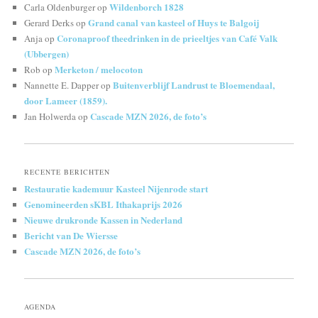
Wildenborch 1828
Carla Oldenburger
op
Grand canal van kasteel of Huys te Balgoij
Gerard Derks
op
Coronaproof theedrinken in de prieeltjes van Café Valk
Anja
op
(Ubbergen)
Merketon / melocoton
Rob
op
Buitenverblijf Landrust te Bloemendaal,
Nannette E. Dapper
op
door Lameer (1859).
Cascade MZN 2026, de foto’s
Jan Holwerda
op
RECENTE BERICHTEN
Restauratie kademuur Kasteel Nijenrode start
Genomineerden sKBL Ithakaprijs 2026
Nieuwe drukronde Kassen in Nederland
Bericht van De Wiersse
Cascade MZN 2026, de foto’s
AGENDA