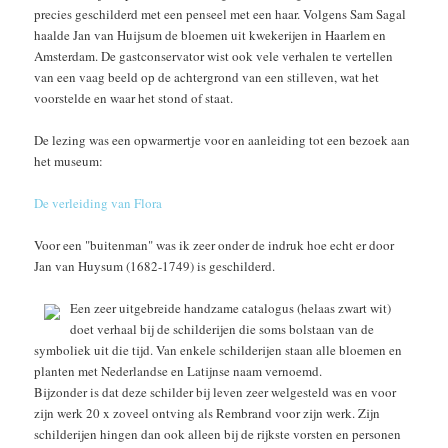
precies geschilderd met een penseel met een haar. Volgens Sam Sagal
haalde Jan van Huijsum de bloemen uit kwekerijen in Haarlem en
Amsterdam. De gastconservator wist ook vele verhalen te vertellen
van een vaag beeld op de achtergrond van een stilleven, wat het
voorstelde en waar het stond of staat.
De lezing was een opwarmertje voor en aanleiding tot een bezoek aan
het museum:
De verleiding van Flora
Voor een "buitenman" was ik zeer onder de indruk hoe echt er door
Jan van Huysum (1682-1749) is geschilderd.
Een zeer uitgebreide handzame catalogus (helaas zwart wit)
doet verhaal bij de schilderijen die soms bolstaan van de
symboliek uit die tijd. Van enkele schilderijen staan alle bloemen en
planten met Nederlandse en Latijnse naam vernoemd.
Bijzonder is dat deze schilder bij leven zeer welgesteld was en voor
zijn werk 20 x zoveel ontving als Rembrand voor zijn werk. Zijn
schilderijen hingen dan ook alleen bij de rijkste vorsten en personen