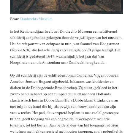
Bron:
Dordrechts Museum
In het Rembrandtjaar heeft het Dordrechts Museum een schitterend
schilderij aangeboden gekregen door de vrijwilligers van het museum.
Het betreft portret van echtpaar in tuin, van Samuel van Hoogstraten
(1627-1678), die het schilderij vervaardigde op 20 jarige leeftijd. Het
schilderij is gedateerd 1647, waarschijnlijk het jaar dat Van
Hoogstraten vanuit Amsterdam naar Dordrecht terugkeerde.
Op dit schilderij zijn de echtlieden Johan Cornelisz. Vijgenboom en
Anneken Joosten Bogaert afgebeeld. Johannes was kruidenier en
diaken in de Doopsgezinde Broederschap. Zij staan -gekleed in het
zwart- hand in hand op een tuinpad dat leidt naar een Hollands
classicistisch huis in Dubbeldam (Huis Dubbeldam?). Links de man
met tulp in de hand die hij -als bewijs van trouw- aanbiedt aan zijn
vrouw rechts. Het pad, dat verspreid beplant is met veelal gestreepte
tulpen, geeft toegang via een begroeide latwerk-poort met drie
torentjes, tot het buiten. Aan beide zijden van het toegangspad zien
we tuinen met hekken gesierd met houten knoppen, zoals gebruikelijk