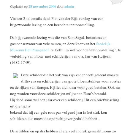
Geplaatst op
28 november 2006
door
admin
Via een 2-tal emails deed Piet van der Eijk verslag van een
bijgewoonde lezing en een bezochte tentoonstelling.
De bijgewoonde lezing was die van Sam Sagal, botanicus en
gastconservator van vele musea, en deze keer van het
Stedelijk
Museum Het Prinsenhof
te Delft. En wel voor de tentoonstelling "De
verleiding van Flora" met schilderijen van o.a. Jan van Huijsum
(1682-1749).
Deze schilder die het vak van zijn vader heeft geleerd maakte
stillevens en schilderijen van grote bloemstukken voor vorsten
en de rijken van Europa. Hij liet zich daar voor goed betalen. Ook nu
nog worden voor deze schilderijen miljoenen Euro’s betaald.
Hij deed soms wel een jaar over een schilderij. Uit een briefwisseling
uit die tijd is
bekend dat hij een gele roos pas volgend jaar in het stuk kon
schilderen dus moest de opdrachtgever geduld hebben.
De schilderijen op dia hebben al erg veel indruk gemaakt, soms zo