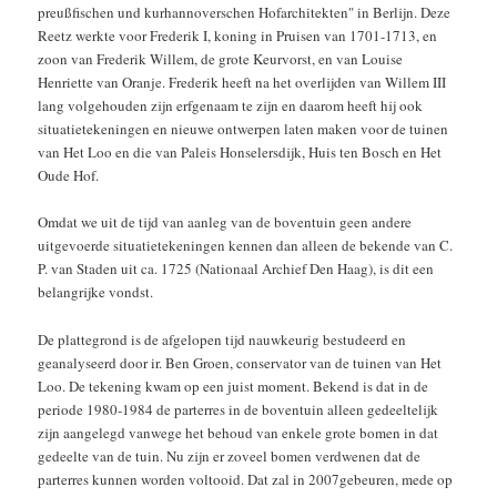
preußfischen und kurhannoverschen Hofarchitekten" in Berlijn. Deze
Reetz werkte voor Frederik I, koning in Pruisen van 1701-1713, en
zoon van Frederik Willem, de grote Keurvorst, en van Louise
Henriette van Oranje. Frederik heeft na het overlijden van Willem III
lang volgehouden zijn erfgenaam te zijn en daarom heeft hij ook
situatietekeningen en nieuwe ontwerpen laten maken voor de tuinen
van Het Loo en die van Paleis Honselersdijk, Huis ten Bosch en Het
Oude Hof.
Omdat we uit de tijd van aanleg van de boventuin geen andere
uitgevoerde situatietekeningen kennen dan alleen de bekende van C.
P. van Staden uit ca. 1725 (Nationaal Archief Den Haag), is dit een
belangrijke vondst.
De plattegrond is de afgelopen tijd nauwkeurig bestudeerd en
geanalyseerd door ir. Ben Groen, conservator van de tuinen van Het
Loo. De tekening kwam op een juist moment. Bekend is dat in de
periode 1980-1984 de parterres in de boventuin alleen gedeeltelijk
zijn aangelegd vanwege het behoud van enkele grote bomen in dat
gedeelte van de tuin. Nu zijn er zoveel bomen verdwenen dat de
parterres kunnen worden voltooid. Dat zal in 2007gebeuren, mede op