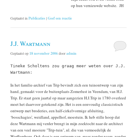
op hun vernieuwde website. JH
Geplaatst in
Publicaties
|
Geef een reactie
J.J. Wartmann
Geplaatst op
18 november 2006
door
admin
Tineke Scholtens zou graag meer weten over J.J.
Wartmann:
In het familie-archief van Trip bevindt zich een tuinontwerp van zijn
hand, gemaakt voor de buitenplaats Zomerlust in Veendam, van H.J.
Trip. Er staat geen jaartal op maar aangezien H.J.Trip in 1780 overleed
moet het daarvoor getekend zijn. Het is een eenvoudig classicistisch
ontwerp met broderies, een half-cirkelvormige afsluiting,
‘bosschagies’, weidland, appelhof, moestuin. Ik heb stille hoop dat
deze Wartmann mij verder brengt in mijn zoektocht naar de architect
van een veel mooiere "Trip-tuin", nl. die van vermoedelijk de
Warffumborg. Ook daar is een ontwerp van, maar zonder naam, zonder