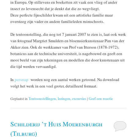
in Europa. Op stillevens en boeketten zit vaak een vlieg of ander
insect zo levensecht dat je denkt dat die zo wegvliegt.
Deze perfecte fijnschilder kwam uit een artistieke familie maar
oversteeg zijn vader en andere familieleden ruimschoots.
De tentoonstelling, die nog tot 7 januari 2007 te zien is, laat ook werk
van fotograaf Margriet Smulders en bloemsierkunstenaar Pim van der
Akker zien. Ook de werkkamer van Prof van Itterson (1878-1972),
botanicus aan de technische universiteit, is nagebouwd en geeft een
mooi beeld van zijn tekeningen en modellen die door kunstenaars uit
die tijd werden vervaardigd.
In
persmap
worden nog een aantal werken getoond. Na download
volgt het werk in een veel groter, detailleerd formaat.
Geplaatst in
Tentoonstellingen, lezingen, excursies
|
Geef een reactie
Schilderij ’t Huis Moerenburgh
(Tilburg)