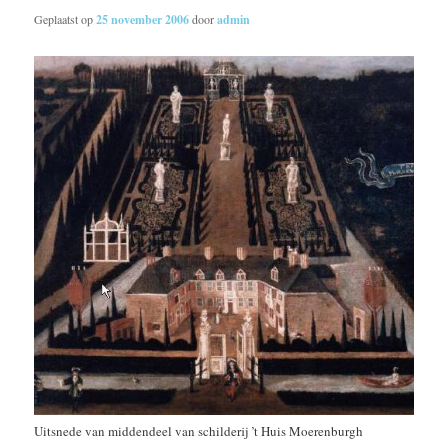
Geplaatst op
25 november 2006
door
admin
Uitsnede van middendeel van schilderij ’t Huis Moerenburgh