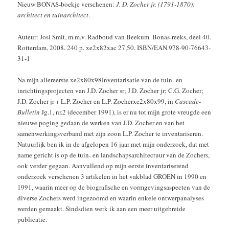
Nieuw BONAS-boekje verschenen:
J. D. Zocher jr. (1791-1870),
architect en tuinarchitect
.
Auteur: Josi Smit, m.m.v. Radboud van Beekum. Bonas-reeks, deel 40.
Rotterdam, 2008. 240 p. xe2x82xac 27,50. ISBN/EAN 978-90-76643-
31-1
Na mijn allereerste xe2x80x98Inventarisatie van de tuin- en
inrichtingsprojecten van J.D. Zocher sr; J.D. Zocher jr; C.G. Zocher;
J.D. Zocher jr + L.P. Zocher en L.P. Zocherxe2x80x99, in
Cascade-
Bulletin
Jg.1, nr.2 (december 1991), is er nu tot mijn grote vreugde een
nieuwe poging gedaan de werken van J.D. Zocher en van het
samenwerkingsverband met zijn zoon L.P. Zocher te inventariseren.
Natuurlijk ben ik in de afgelopen 16 jaar met mijn onderzoek, dat met
name gericht is op de tuin- en landschapsarchitectuur van de Zochers,
ook verder gegaan. Aanvullend op mijn eerste inventariserend
onderzoek verschenen 3 artikelen in het vakblad GROEN in 1990 en
1991, waarin meer op de biografische en vormgevingsaspecten van de
diverse Zochers werd ingezoomd en waarin enkele ontwerpanalyses
werden gemaakt. Sindsdien werk ik aan een meer uitgebreide
publicatie.