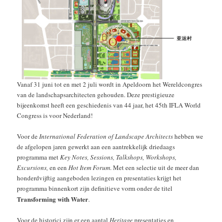
Vanaf 31 juni tot en met 2 juli wordt in Apeldoorn het Wereldcongres
van de landschapsarchitecten gehouden. Deze prestigieuze
bijeenkomst heeft een geschiedenis van 44 jaar, het 45th IFLA World
Congress is voor Nederland!
Voor de
International Federation of Landscape Architects
hebben we
de afgelopen jaren gewerkt aan een aantrekkelijk driedaags
programma met
Key Notes, Sessions, Talkshops, Workshops,
Excursions,
en een
Hot Item Forum
. Met een selectie uit de meer dan
honderdvijftig aangeboden lezingen en presentaties krijgt het
programma binnenkort zijn definitieve vorm onder de titel
Transforming with Water
.
Voor de historici zijn er een aantal
Heritage
presentaties en