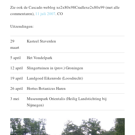
Zie ook de Cascade-weblog xe2x80x98Cradlexe2x80x99 (met alle
commentaren),
11 juli 2007
. CO
Uitzendingen:
29
Kasteel Staverden
maart
5 april
Het Vondelpark
12 april
Slingertuinen in (prov.) Groningen
19 april
Landgoed Eikenrode (Loosdrecht)
26 april
Hortus Botanicus Haren
3 mei
Museumpark Orientalis (Heilig Landstichting bij
Nijmegen)