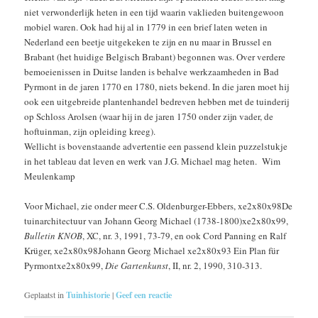
niet verwonderlijk heten in een tijd waarin vaklieden buitengewoon
mobiel waren. Ook had hij al in 1779 in een brief laten weten in
Nederland een beetje uitgekeken te zijn en nu maar in Brussel en
Brabant (het huidige Belgisch Brabant) begonnen was. Over verdere
bemoeienissen in Duitse landen is behalve werkzaamheden in Bad
Pyrmont in de jaren 1770 en 1780, niets bekend. In die jaren moet hij
ook een uitgebreide plantenhandel bedreven hebben met de tuinderij
op Schloss Arolsen (waar hij in de jaren 1750 onder zijn vader, de
hoftuinman, zijn opleiding kreeg).
Wellicht is bovenstaande advertentie een passend klein puzzelstukje
in het tableau dat leven en werk van J.G. Michael mag heten. Wim
Meulenkamp
Voor Michael, zie onder meer C.S. Oldenburger-Ebbers, xe2x80x98De
tuinarchitectuur van Johann Georg Michael (1738-1800)xe2x80x99,
Bulletin KNOB
, XC, nr. 3, 1991, 73-79, en ook Cord Panning en Ralf
Krüger, xe2x80x98Johann Georg Michael xe2x80x93 Ein Plan für
Pyrmontxe2x80x99,
Die Gartenkunst
, II, nr. 2, 1990, 310-313.
Geplaatst in
Tuinhistorie
|
Geef een reactie