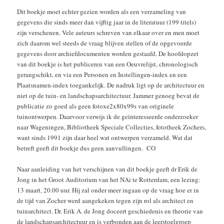
Dit boekje moet echter gezien worden als een verzameling van
gegevens die sinds meer dan vijftig jaar in de literatuur (199 titels)
zijn verschenen. Vele auteurs schreven van elkaar over en men moet
zich daarom wel steeds de vraag blijven stellen of de opgevoerde
gegevens door archiefdocumenten worden gestaafd. De hoofdopzet
van dit boekje is het publiceren van een Oeuvrelijst, chronologisch
gerangschikt, en via een Personen en Instellingen-index en een
Plaatsnamen-index toegankelijk. De nadruk ligt op de architectuur en
niet op de tuin- en landschapsarchitectuur. Jammer genoeg bevat de
publicatie zo goed als geen fotoxe2x80x99s van originele
tuinontwerpen. Daarvoor verwijs ik de geïnteresseerde onderzoeker
naar Wageningen, Bibliotheek Speciale Collecties, fototheek Zochers,
want sinds 1991 zijn daar heel wat ontwerpen verzameld. Wat dat
betreft geeft dit boekje dus geen aanvullingen. CO
Naar aanleiding van het verschijnen van dit boekje geeft dr Erik de
Jong in het Groot Auditorium van het NAi te Rotterdam, een lezing:
13 maart, 20.00 uur. Hij zal onder meer ingaan op de vraag hoe er in
de tijd van Zocher werd aangekeken tegen zijn rol als architect en
tuinarchitect. Dr. Erik A. de Jong doceert geschiedenis en theorie van
de landschapsarchitectuur en is verbonden aan de leerstoelgroep