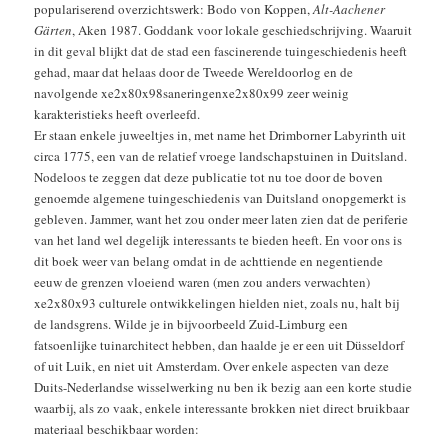
populariserend overzichtswerk: Bodo von Koppen,
Alt-Aachener
Gärten
, Aken 1987. Goddank voor lokale geschiedschrijving. Waaruit
in dit geval blijkt dat de stad een fascinerende tuingeschiedenis heeft
gehad, maar dat helaas door de Tweede Wereldoorlog en de
navolgende xe2x80x98saneringenxe2x80x99 zeer weinig
karakteristieks heeft overleefd.
Er staan enkele juweeltjes in, met name het Drimborner Labyrinth uit
circa 1775, een van de relatief vroege landschapstuinen in Duitsland.
Nodeloos te zeggen dat deze publicatie tot nu toe door de boven
genoemde algemene tuingeschiedenis van Duitsland onopgemerkt is
gebleven. Jammer, want het zou onder meer laten zien dat de periferie
van het land wel degelijk interessants te bieden heeft. En voor ons is
dit boek weer van belang omdat in de achttiende en negentiende
eeuw de grenzen vloeiend waren (men zou anders verwachten)
xe2x80x93 culturele ontwikkelingen hielden niet, zoals nu, halt bij
de landsgrens. Wilde je in bijvoorbeeld Zuid-Limburg een
fatsoenlijke tuinarchitect hebben, dan haalde je er een uit Düsseldorf
of uit Luik, en niet uit Amsterdam. Over enkele aspecten van deze
Duits-Nederlandse wisselwerking nu ben ik bezig aan een korte studie
waarbij, als zo vaak, enkele interessante brokken niet direct bruikbaar
materiaal beschikbaar worden: