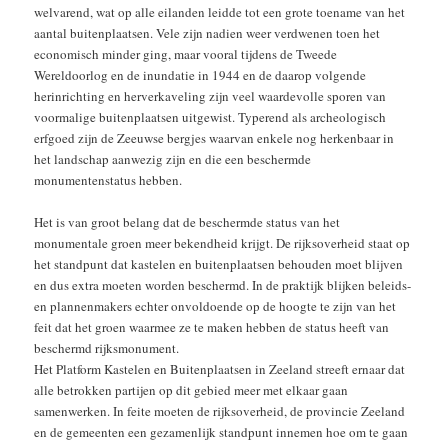
welvarend, wat op alle eilanden leidde tot een grote toename van het
aantal buitenplaatsen. Vele zijn nadien weer verdwenen toen het
economisch minder ging, maar vooral tijdens de Tweede
Wereldoorlog en de inundatie in 1944 en de daarop volgende
herinrichting en herverkaveling zijn veel waardevolle sporen van
voormalige buitenplaatsen uitgewist. Typerend als archeologisch
erfgoed zijn de Zeeuwse bergjes waarvan enkele nog herkenbaar in
het landschap aanwezig zijn en die een beschermde
monumentenstatus hebben.
Het is van groot belang dat de beschermde status van het
monumentale groen meer bekendheid krijgt. De rijksoverheid staat op
het standpunt dat kastelen en buitenplaatsen behouden moet blijven
en dus extra moeten worden beschermd. In de praktijk blijken beleids-
en plannenmakers echter onvoldoende op de hoogte te zijn van het
feit dat het groen waarmee ze te maken hebben de status heeft van
beschermd rijksmonument.
Het Platform Kastelen en Buitenplaatsen in Zeeland streeft ernaar dat
alle betrokken partijen op dit gebied meer met elkaar gaan
samenwerken. In feite moeten de rijksoverheid, de provincie Zeeland
en de gemeenten een gezamenlijk standpunt innemen hoe om te gaan