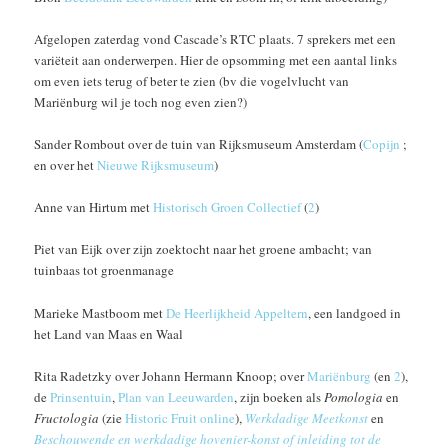
Afgelopen zaterdag vond Cascade’s RTC plaats. 7 sprekers met een
variëteit aan onderwerpen. Hier de opsomming met een aantal links
om even iets terug of beter te zien (bv die vogelvlucht van
Mariënburg wil je toch nog even zien?)
Sander Rombout over de tuin van Rijksmuseum Amsterdam (
Copijn
;
en over het
Nieuwe Rijksmuseum
)
Anne van Hirtum met
Historisch Groen Collectief
(
2
)
Piet van Eijk over zijn zoektocht naar het groene ambacht; van
tuinbaas tot groenmanage
Marieke Mastboom met
De Heerlijkheid Appeltern
, een landgoed in
het Land van Maas en Waal
Rita Radetzky over Johann Hermann Knoop; over
Mariënburg
(en
2
),
de
Prinsentuin
,
Plan van Leeuwarden
, zijn boeken als
Pomologia
en
Fructologia
(zie
Historic Fruit online
),
Werkdadige Meetkonst
en
Beschouwende en werkdadige hovenier-konst of inleiding tot de