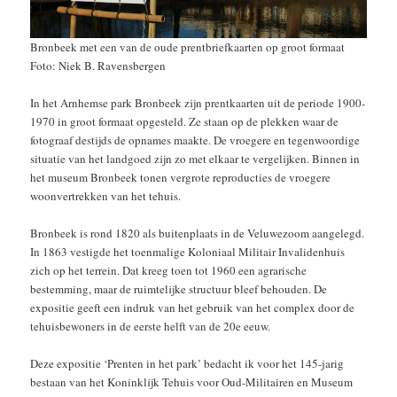
Bronbeek met een van de oude prentbriefkaarten op groot formaat
Foto: Niek B. Ravensbergen
In het Arnhemse park Bronbeek zijn prentkaarten uit de periode 1900-
1970 in groot formaat opgesteld. Ze staan op de plekken waar de
fotograaf destijds de opnames maakte. De vroegere en tegenwoordige
situatie van het landgoed zijn zo met elkaar te vergelijken. Binnen in
het museum Bronbeek tonen vergrote reproducties de vroegere
woonvertrekken van het tehuis.
Bronbeek is rond 1820 als buitenplaats in de Veluwezoom aangelegd.
In 1863 vestigde het toenmalige Koloniaal Militair Invalidenhuis
zich op het terrein. Dat kreeg toen tot 1960 een agrarische
bestemming, maar de ruimtelijke structuur bleef behouden. De
expositie geeft een indruk van het gebruik van het complex door de
tehuisbewoners in de eerste helft van de 20e eeuw.
Deze expositie ‘Prenten in het park’ bedacht ik voor het 145-jarig
bestaan van het Koninklijk Tehuis voor Oud-Militairen en Museum