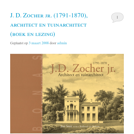
J. D. Zocher jr. (1791-1870),
1
architect en tuinarchitect
(boek en lezing)
Geplaatst op
3 maart 2008
door
admin