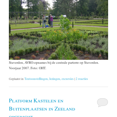
Staverden, AVRO-opnames bij de centrale parterre op Staverden.
Voorjaar 2007. Foto: OHT.
Geplaatst in
Tentoonstellingen, lezingen, excursies
|
2
reacties
Platform Kastelen en
Buitenplaatsen in Zeeland
opgericht