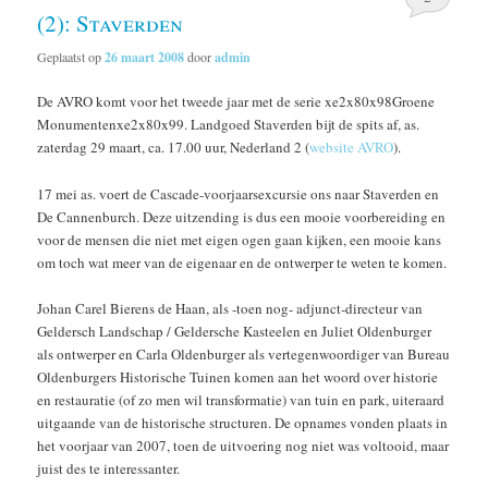
(2): Staverden
Geplaatst op
26 maart 2008
door
admin
De AVRO komt voor het tweede jaar met de serie xe2x80x98Groene
Monumentenxe2x80x99. Landgoed Staverden bijt de spits af, as.
zaterdag 29 maart, ca. 17.00 uur, Nederland 2 (
website AVRO
).
17 mei as. voert de Cascade-voorjaarsexcursie ons naar Staverden en
De Cannenburch. Deze uitzending is dus een mooie voorbereiding en
voor de mensen die niet met eigen ogen gaan kijken, een mooie kans
om toch wat meer van de eigenaar en de ontwerper te weten te komen.
Johan Carel Bierens de Haan, als -toen nog- adjunct-directeur van
Geldersch Landschap / Geldersche Kasteelen en Juliet Oldenburger
als ontwerper en Carla Oldenburger als vertegenwoordiger van Bureau
Oldenburgers Historische Tuinen komen aan het woord over historie
en restauratie (of zo men wil transformatie) van tuin en park, uiteraard
uitgaande van de historische structuren. De opnames vonden plaats in
het voorjaar van 2007, toen de uitvoering nog niet was voltooid, maar
juist des te interessanter.