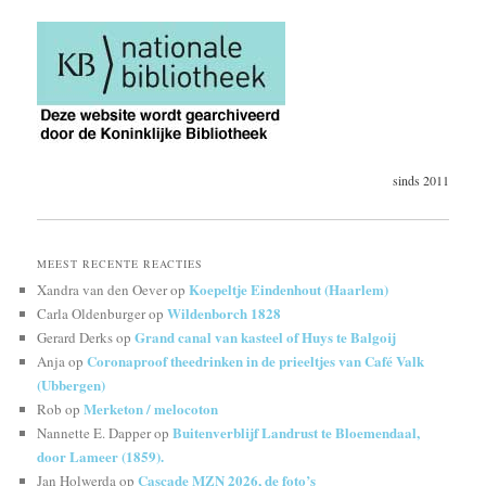
sinds 2011
MEEST RECENTE REACTIES
Koepeltje Eindenhout (Haarlem)
Xandra van den Oever
op
Wildenborch 1828
Carla Oldenburger
op
Grand canal van kasteel of Huys te Balgoij
Gerard Derks
op
Coronaproof theedrinken in de prieeltjes van Café Valk
Anja
op
(Ubbergen)
Merketon / melocoton
Rob
op
Buitenverblijf Landrust te Bloemendaal,
Nannette E. Dapper
op
door Lameer (1859).
Cascade MZN 2026, de foto’s
Jan Holwerda
op