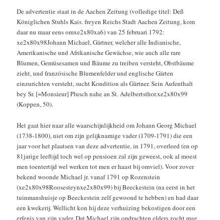
De advertentie staat in de Aachen Zeitung (volledige titel: Deß
Königlichen Stuhls Kais. freyen Reichs Stadt Aachen Zeitung, kom
daar nu maar eens omxe2x80xa6) van 25 februari 1792:
xe2x80x98Johann Michael, Gärtner, welcher alle Indianische,
Amerikanische und Afrikanische Gewächse, wie auch alle rare
Blumen, Gemüsesamen und Bäume zu treiben versteht, Obstbäume
zieht, und französische Blumenfelder und englische Gärten
einzurichten versteht, sucht Kondition als Gärtner. Sein Aufenthalt
bey Sr. [=Monsieur] Plusch nahe an St. Adelbertsthor.xe2x80x99
(Koppen, 50).
Het gaat hier naar alle waarschijnlijkheid om Johann Georg Michael
(1738-1800), niet om zijn gelijknamige vader (1709-1791) die een
jaar voor het plaatsen van deze advertentie, in 1791, overleed (en op
81jarige leeftijd toch wel op pensioen zal zijn geweest, ook al moest
men toentertijd wel werken tot men er haast bij omviel). Voor zover
bekend woonde Michael jr. vanaf 1791 op Rozenstein
(xe2x80x98Roosesteynxe2x80x99) bij Beeckestein (na eerst in het
tuinmanshuisje op Beeckestein zelf gewoond te hebben) en had daar
een kwekerij. Wellicht kon hij deze verhuizing bekostigen door een
erfenis van zijn vader. Dat Michael zijn opdrachten elders zocht mag