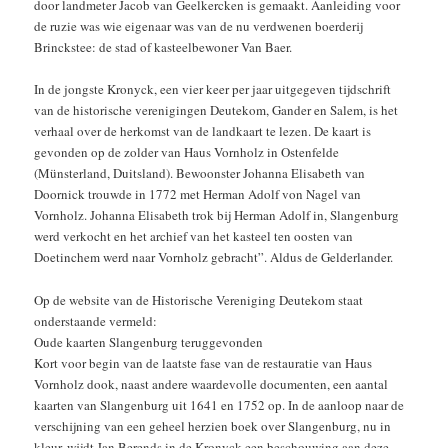
door landmeter Jacob van Geelkercken is gemaakt. Aanleiding voor
de ruzie was wie eigenaar was van de nu verdwenen boerderij
Brinckstee: de stad of kasteelbewoner Van Baer.
In de jongste Kronyck, een vier keer per jaar uitgegeven tijdschrift
van de historische verenigingen Deutekom, Gander en Salem, is het
verhaal over de herkomst van de landkaart te lezen. De kaart is
gevonden op de zolder van Haus Vornholz in Ostenfelde
(Münsterland, Duitsland). Bewoonster Johanna Elisabeth van
Doornick trouwde in 1772 met Herman Adolf von Nagel van
Vornholz. Johanna Elisabeth trok bij Herman Adolf in, Slangenburg
werd verkocht en het archief van het kasteel ten oosten van
Doetinchem werd naar Vornholz gebracht”. Aldus de Gelderlander.
Op de website van de Historische Vereniging Deutekom staat
onderstaande vermeld:
Oude kaarten Slangenburg teruggevonden
Kort voor begin van de laatste fase van de restauratie van Haus
Vornholz dook, naast andere waardevolle documenten, een aantal
kaarten van Slangenburg uit 1641 en 1752 op. In de aanloop naar de
verschijning van een geheel herzien boek over Slangenburg, nu in
kleur, wijdt Jan Berends in de Kronyck een beschouwing aan deze