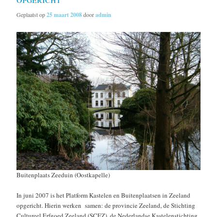
Geplaatst op
25 maart 2008
door
admin
Buitenplaats Zeeduin (Oostkapelle)
In juni 2007 is het Platform Kastelen en Buitenplaatsen in Zeeland
opgericht. Hierin werken samen: de provincie Zeeland, de Stichting
Cultureel Erfgoed Zeeland (SCEZ), de Nederlandse Kastelenstichting,