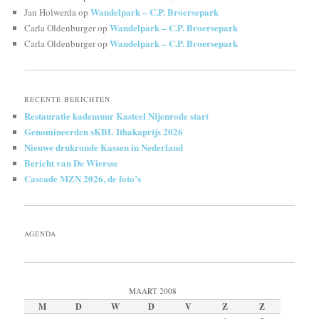
Wandelpark – C.P. Broersepark
Jan Holwerda
op
Wandelpark – C.P. Broersepark
Carla Oldenburger
op
Wandelpark – C.P. Broersepark
Carla Oldenburger
op
RECENTE BERICHTEN
Restauratie kademuur Kasteel Nijenrode start
Genomineerden sKBL Ithakaprijs 2026
Nieuwe drukronde Kassen in Nederland
Bericht van De Wiersse
Cascade MZN 2026, de foto’s
AGENDA
MAART 2008
M
D
W
D
V
Z
Z