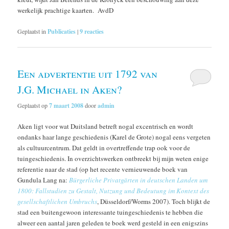
werkelijk prachtige kaarten. AvdD
Geplaatst in
Publicaties
|
9
reacties
Een advertentie uit 1792 van
J.G. Michael in Aken?
Geplaatst op
7 maart 2008
door
admin
Aken ligt voor wat Duitsland betreft nogal excentrisch en wordt
ondanks haar lange geschiedenis (Karel de Grote) nogal eens vergeten
als cultuurcentrum. Dat geldt in overtreffende trap ook voor de
tuingeschiedenis. In overzichtswerken ontbreekt bij mijn weten enige
referentie naar de stad (op het recente vernieuwende boek van
Gundula Lang na:
Bürgerliche Privatgärten in deutschen Landen um
1800: Fallstudien zu Gestalt, Nutzung und Bedeutung im Kontext des
gesellschaftlichen Umbruchs
, Düsseldorf/Worms 2007). Toch blijkt de
stad een buitengewoon interessante tuingeschiedenis te hebben die
alweer een aantal jaren geleden te boek werd gesteld in een enigszins