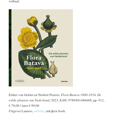
verhaal.
Esther van Gelder en Norbert Peeters,
Flora Batava 1800-1934. De
wilde planten van Nederland
, 2023, EAN: 9789401486668, pp. 912,
€ 79,00 / later € 99,00
Uitgever Lannoo,
website
, inkijken boek