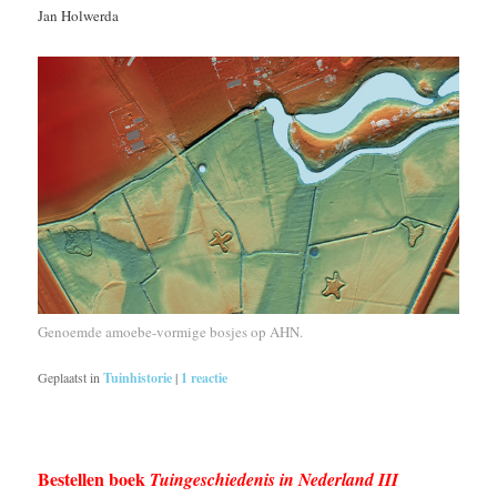
Jan Holwerda
Genoemde amoebe-vormige bosjes op AHN.
Geplaatst in
Tuinhistorie
|
1
reactie
Bestellen boek
Tuingeschiedenis in Nederland III