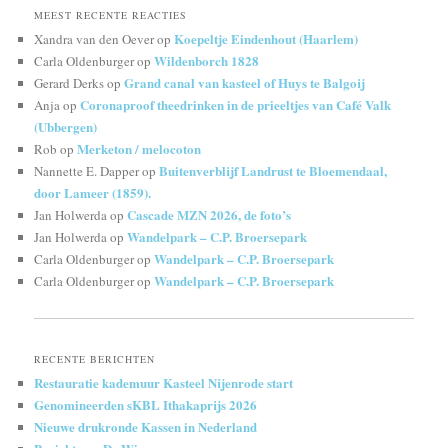
MEEST RECENTE REACTIES
Koepeltje Eindenhout (Haarlem)
Xandra van den Oever
op
Wildenborch 1828
Carla Oldenburger
op
Grand canal van kasteel of Huys te Balgoij
Gerard Derks
op
Coronaproof theedrinken in de prieeltjes van Café Valk
Anja
op
(Ubbergen)
Merketon / melocoton
Rob
op
Buitenverblijf Landrust te Bloemendaal,
Nannette E. Dapper
op
door Lameer (1859).
Cascade MZN 2026, de foto’s
Jan Holwerda
op
Wandelpark – C.P. Broersepark
Jan Holwerda
op
Wandelpark – C.P. Broersepark
Carla Oldenburger
op
Wandelpark – C.P. Broersepark
Carla Oldenburger
op
RECENTE BERICHTEN
Restauratie kademuur Kasteel Nijenrode start
Genomineerden sKBL Ithakaprijs 2026
Nieuwe drukronde Kassen in Nederland