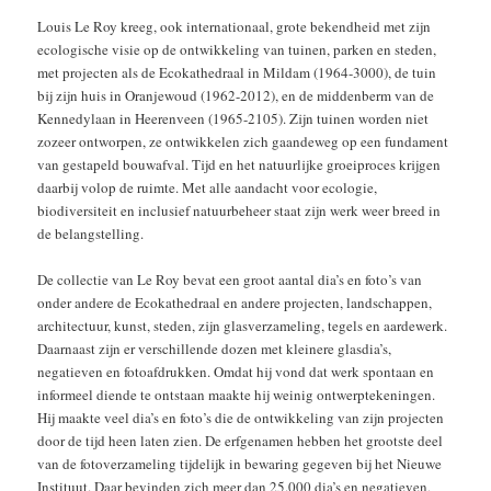
Louis Le Roy kreeg, ook internationaal, grote bekendheid met zijn
ecologische visie op de ontwikkeling van tuinen, parken en steden,
met projecten als de Ecokathedraal in Mildam (1964-3000), de tuin
bij zijn huis in Oranjewoud (1962-2012), en de middenberm van de
Kennedylaan in Heerenveen (1965-2105). Zijn tuinen worden niet
zozeer ontworpen, ze ontwikkelen zich gaandeweg op een fundament
van gestapeld bouwafval. Tijd en het natuurlijke groeiproces krijgen
daarbij volop de ruimte. Met alle aandacht voor ecologie,
biodiversiteit en inclusief natuurbeheer staat zijn werk weer breed in
de belangstelling.
De collectie van Le Roy bevat een groot aantal dia’s en foto’s van
onder andere de Ecokathedraal en andere projecten, landschappen,
architectuur, kunst, steden, zijn glasverzameling, tegels en aardewerk.
Daarnaast zijn er verschillende dozen met kleinere glasdia’s,
negatieven en fotoafdrukken. Omdat hij vond dat werk spontaan en
informeel diende te ontstaan maakte hij weinig ontwerptekeningen.
Hij maakte veel dia’s en foto’s die de ontwikkeling van zijn projecten
door de tijd heen laten zien. De erfgenamen hebben het grootste deel
van de fotoverzameling tijdelijk in bewaring gegeven bij het Nieuwe
Instituut. Daar bevinden zich meer dan 25.000 dia’s en negatieven,