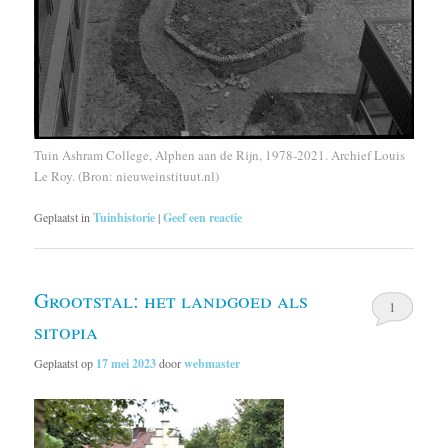
Tuin Ashram College, Alphen aan de Rijn, 1978-2021. Archief Louis
Le Roy. (Bron: nieuweinstituut.nl)
Geplaatst in
Tuinhistorie
|
Geef een reactie
Grootstal: het landgoed als
1
sitopia
Geplaatst op
17 mei 2023
door
webmaster