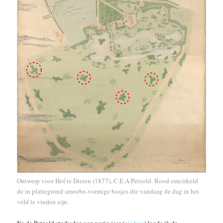
Ontwerp voor Hof te Dieren (1877), C.E.A.Petzold. Rood omcirkeld
de in plattegrond amoebe-vormige bosjes die vandaag de dag in het
veld te vinden zijn.
Na de Petzold studiedag van vorig jaar (
zie hier
) legde ik de