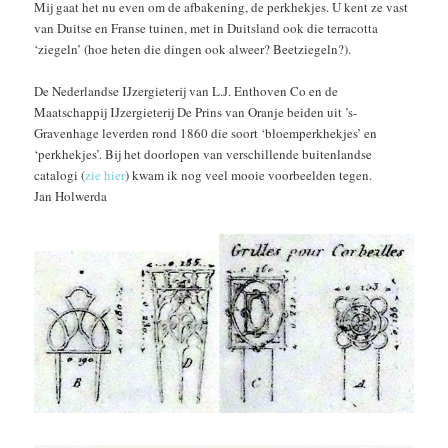
Mij gaat het nu even om de afbakening, de perkhekjes. U kent ze vast
van Duitse en Franse tuinen, met in Duitsland ook die terracotta
‘ziegeln’ (hoe heten die dingen ook alweer? Beetziegeln?).
De Nederlandse IJzergieterij van L.J. Enthoven Co en de
Maatschappij IJzergieterij De Prins van Oranje beiden uit ’s-
Gravenhage leverden rond 1860 die soort ‘bloemperkhekjes’ en
‘perkhekjes’. Bij het doorlopen van verschillende buitenlandse
catalogi (
zie hier
) kwam ik nog veel mooie voorbeelden tegen.
Jan Holwerda