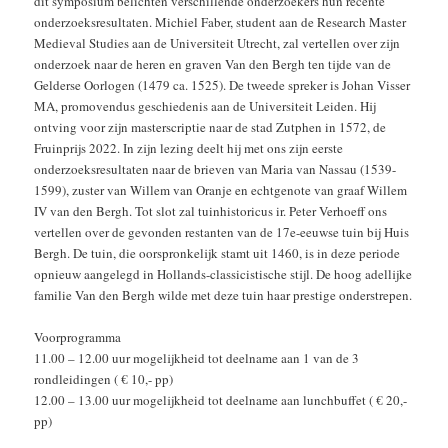
dit symposium belichten verschillende onderzoekers hun recente
onderzoeksresultaten. Michiel Faber, student aan de Research Master
Medieval Studies aan de Universiteit Utrecht, zal vertellen over zijn
onderzoek naar de heren en graven Van den Bergh ten tijde van de
Gelderse Oorlogen (1479 ca. 1525). De tweede spreker is Johan Visser
MA, promovendus geschiedenis aan de Universiteit Leiden. Hij
ontving voor zijn masterscriptie naar de stad Zutphen in 1572, de
Fruinprijs 2022. In zijn lezing deelt hij met ons zijn eerste
onderzoeksresultaten naar de brieven van Maria van Nassau (1539-
1599), zuster van Willem van Oranje en echtgenote van graaf Willem
IV van den Bergh. Tot slot zal tuinhistoricus ir. Peter Verhoeff ons
vertellen over de gevonden restanten van de 17e-eeuwse tuin bij Huis
Bergh. De tuin, die oorspronkelijk stamt uit 1460, is in deze periode
opnieuw aangelegd in Hollands-classicistische stijl. De hoog adellijke
familie Van den Bergh wilde met deze tuin haar prestige onderstrepen.
Voorprogramma
11.00 – 12.00 uur mogelijkheid tot deelname aan 1 van de 3
rondleidingen ( € 10,- pp)
12.00 – 13.00 uur mogelijkheid tot deelname aan lunchbuffet ( € 20,-
pp)