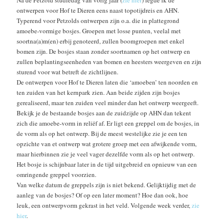
ontwerpen voor Hof te Dieren eens naast topotijdreis en AHN.
Typerend voor Petzolds ontwerpen zijn o.a. die in plattegrond
amoebe-vormige bosjes. Groepen met losse punten, veelal met
soortna(a)m(en) erbij genoteerd, zullen boomgroepen met enkel
bomen zijn. De bosjes staan zonder soortnamen op het ontwerp en
zullen beplantingseenheden van bomen en heesters weergeven en zijn
sturend voor wat betreft de zichtlijnen.
De ontwerpen voor Hof te Dieren laten die ‘amoeben’ ten noorden en
ten zuiden van het kernpark zien. Aan beide zijden zijn bosjes
gerealiseerd, maar ten zuiden veel minder dan het ontwerp weergeeft.
Bekijk je de bestaande bosjes aan de zuidzijde op AHN dan tekent
zich die amoebe-vorm in reliëf af. Er ligt een greppel om de bosjes, in
de vorm als op het ontwerp. Bij de meest westelijke zie je een ten
opzichte van et ontwerp wat grotere groep met een afwijkende vorm,
maar hierbinnen zie je veel vager dezelfde vorm als op het ontwerp.
Het bosje is schijnbaar later in de tijd uitgebreid en opnieuw van een
omringende greppel voorzien.
Van welke datum de greppels zijn is niet bekend. Gelijktijdig met de
aanleg van de bosjes? Of op een later moment? Hoe dan ook, hoe
leuk, een ontwerpvorm gekrast in het veld. Volgende week verder,
zie
hier
.