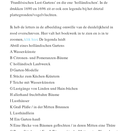
‘Franßösischen Lust-Gartens’ en die ene ‘holländischen’. In de
drukken 1690 en 1696 zit er ook een legenda bij het drietal
plattegronden/vogelvluchten.
Ik heb de letters in de afbeelding omwille van de duidelijkheid in
rood overschreven. Hier valt het boekwerk in te zien en is in te
zoomen,
klik hier
. De legenda luidt
Abriß eines holländischen Gartens
A Wasser-künste
B Citronen- und Pomeranzen-Bäume
C holländisch Laubwerck
D Garten-Modelle
E Stücke zum Küchen-Kräutern
F Teiche mit Wasser-künsten
G Lustgänge von Linden und Hain-büchen
H allerhand fruchtbahre Bäume
I Lusthäuser
K Graß Pläße / in der Mitten Brunnen
L Lusthäußlein
M Ein Garten-hauß
N Eine Hecke von Bäumen geflochten / in deren Mitten eine Thüre