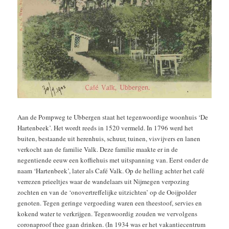
Aan de Pompweg te Ubbergen staat het tegenwoordige woonhuis ‘De
Hartenbeek’. Het wordt reeds in 1520 vermeld. In 1796 werd het
buiten, bestaande uit herenhuis, schuur, tuinen, visvijvers en lanen
verkocht aan de familie Valk. Deze familie maakte er in de
negentiende eeuw een koffiehuis met uitspanning van. Eerst onder de
naam ‘Hartenbeek’, later als Café Valk. Op de helling achter het café
verrezen prieeltjes waar de wandelaars uit Nijmegen verpozing
zochten en van de ‘onovertreffelijke uitzichten’ op de Ooijpolder
genoten. Tegen geringe vergoeding waren een theestoof, servies en
kokend water te verkrijgen. Tegenwoordig zouden we vervolgens
coronaproof thee gaan drinken. (In 1934 was er het vakantiecentrum