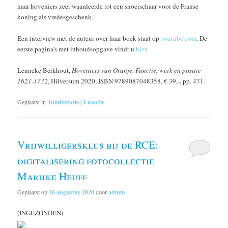
haar hoveniers zeer waardeerde tot een snoeischaar voor de Franse
koning als vredesgeschenk.
Een interview met de auteur over haar boek staat op
youtube.com
. De
eerste pagina’s met inhoudsopgave vindt u
hier
.
Lenneke Berkhout,
Hoveniers van Oranje. Functie, werk en positie
1621-1732
, Hilversum 2020, ISBN 9789087048358, € 39,-, pp. 471.
Geplaatst in
Tuinhistorie
|
1
reactie
Vrijwilligersklus bij de RCE:
digitalisering fotocollectie
Marijke Heuff
Geplaatst op
26 augustus 2020
door
admin
(INGEZONDEN)