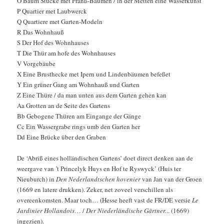
O Baum Stücke met Franß-Bäumen / in der Metten eine Wasserkunst
P Quartier met Laubwerck
Q Quartiere met Garten-Modeln
R Das Wohnhauß
S Der Hof des Wohnhauses
T Die Thür am hofe des Wohnhauses
V Vorgebäube
X Eine Brusthecke met Ipern und Lindenbäumen befeßet
Y Ein grüner Gang am Wohnhauß und Garten
Z Eine Thüre / da man unten aus dem Garten gehen kan
Aa Grotten an de Seite des Gartens
Bb Gebogene Thüren am Eingange der Gänge
Cc Ein Wassergrabe rings umb den Garten her
Dd Eine Brücke über den Graben
De ‘Abriß eines holländischen Gartens’ doet direct denken aan de
weergave van ’t Princelyk Huys en Hof te Ryswyck’ (Huis ter
Nieuburch) in
Den Nederlandtschen hovenier
van Jan van der Groen
(1669 en latere drukken). Zeker, net zoveel verschillen als
overeenkomsten. Maar toch… (Hesse heeft vast de FR/DE versie
Le
Jardinier Hollandois
… /
Der Niederländische Gärtner.
.. (1669)
ingezien).