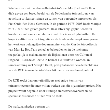
Wie kent ze niet: de sfeervolle tuinfoto’s van Marijke Heuff? Haar
dia’s geven een breed beeld van de Nederlandse tuincultuur: van
geveltuin tot kasteeltuinen en tuinen van beroemde ontwerpers als
Piet Oudolf en Henk Gerritsen. In de periode 1975-2005 heeft Marijke
zo’n 700 tuinen gefotografeerd. Haar foto’s zijn gepubliceerd in
honderden nationale en internationale boeken en tijdschriften. De
hoge kwaliteit van de fotografie en de brede onderwerpkeuze geven
het werk een belangrijke documentaire waarde. Om de fotocollectie
van Marijke Heuff als geheel te behouden en in de toekomst
toegankelijk te maken, neemt de Rijksdienst voor het Cultureel
Erfgoed (RCE) de collectie in beheer. De tuinfoto’s worden, in
samenwerking met Marijke Heuff, gedigitaliseerd. Via de beeldbank
van de RCE komen de foto’s beschikbaar voor een breed publiek.
De RCE zoekt daarom vrijwilligers met enige kennis van
tuinarchitectuur die mee willen werken aan dit bijzondere project. Het
project wordt begeleid door kundige archiefmedewerkers en de
specialist historische tuinen van de RCE.
De werkzaamheden bestaan uit: