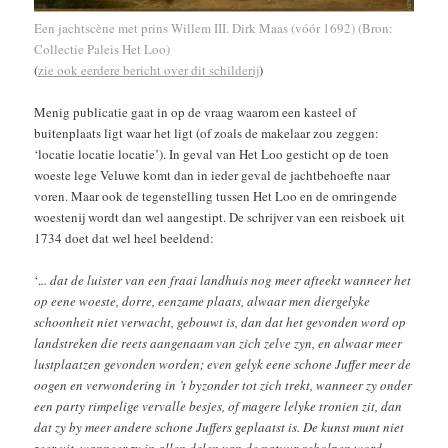
Een jachtscène met prins Willem III.
Dirk Maas (vóór 1692) (Bron:
Collectie Paleis Het Loo)
(
zie ook eerdere bericht over dit schilderij
)
Menig publicatie gaat in op de vraag waarom een kasteel of
buitenplaats ligt waar het ligt (of zoals de makelaar zou zeggen:
‘locatie locatie locatie’). In geval van Het Loo gesticht op de toen
woeste lege Veluwe komt dan in ieder geval de jachtbehoefte naar
voren. Maar ook de tegenstelling tussen Het Loo en de omringende
woestenij wordt dan wel aangestipt. De schrijver van een reisboek uit
1734 doet dat wel heel beeldend:
‘.
.. dat de luister van een fraai landhuis nog meer afteekt wanneer het
op eene woeste, dorre, eenzame plaats, alwaar men diergelyke
schoonheit niet verwacht, gebouwt is, dan dat het gevonden word op
landstreken die reets aangenaam van zich zelve zyn, en alwaar meer
lustplaatzen gevonden worden; even gelyk eene schone Juffer meer de
oogen en verwondering in ’t byzonder tot zich trekt, wanneer zy onder
een party rimpelige vervalle besjes, of magere lelyke tronien zit, dan
dat zy by meer andere schone Juffers geplaatst is. De kunst munt niet