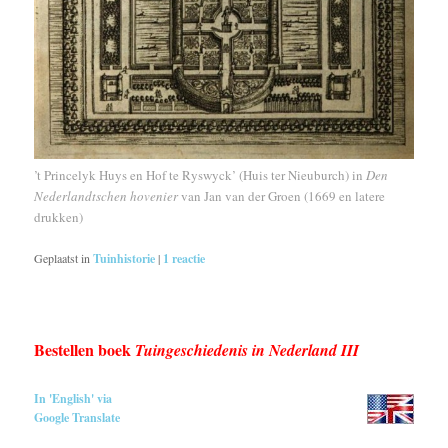
’t Princelyk Huys en Hof te Ryswyck’ (Huis ter Nieuburch) in
Den
Nederlandtschen hovenier
van Jan van der Groen (1669 en latere
drukken)
Geplaatst in
Tuinhistorie
|
1
reactie
Bestellen boek
Tuingeschiedenis in Nederland III
In 'English' via
Google Translate