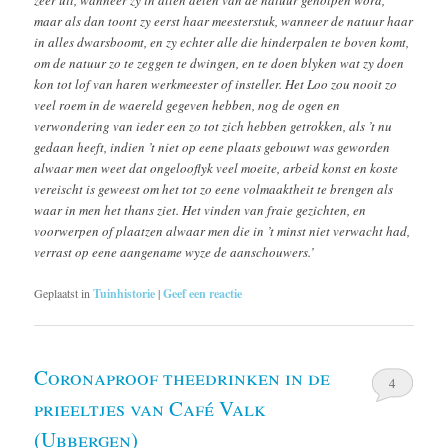
zeer uit, wanneer zy in allen delen van de natuur geholpen word,
maar als dan toont zy eerst haar meesterstuk, wanneer de natuur haar
in alles dwarsboomt, en zy echter alle die hinderpalen te boven komt,
om de natuur zo te zeggen te dwingen, en te doen blyken wat zy doen
kon tot lof van haren werkmeester of insteller. Het Loo zou nooit zo
veel roem in de waereld gegeven hebben, nog de ogen en
verwondering van ieder een zo tot zich hebben getrokken, als ’t nu
gedaan heeft, indien ’t niet op eene plaats gebouwt was geworden
alwaar men weet dat ongelooflyk veel moeite, arbeid konst en koste
vereischt is geweest om het tot zo eene volmaaktheit te brengen als
waar in men het thans ziet. Het vinden van fraie gezichten, en
voorwerpen of plaatzen alwaar men die in ’t minst niet verwacht had,
verrast op eene aangename wyze de aanschouwers.’
Geplaatst in
Tuinhistorie
|
Geef een reactie
Coronaproof theedrinken in de
4
prieeltjes van Café Valk
(Ubbergen)