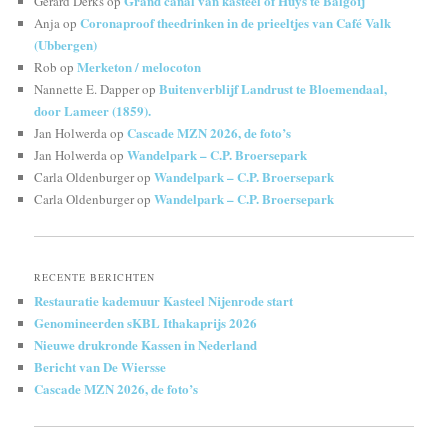
Grand canal van kasteel of Huys te Balgoij
Gerard Derks
op
Coronaproof theedrinken in de prieeltjes van Café Valk
Anja
op
(Ubbergen)
Merketon / melocoton
Rob
op
Buitenverblijf Landrust te Bloemendaal,
Nannette E. Dapper
op
door Lameer (1859).
Cascade MZN 2026, de foto’s
Jan Holwerda
op
Wandelpark – C.P. Broersepark
Jan Holwerda
op
Wandelpark – C.P. Broersepark
Carla Oldenburger
op
Wandelpark – C.P. Broersepark
Carla Oldenburger
op
RECENTE BERICHTEN
Restauratie kademuur Kasteel Nijenrode start
Genomineerden sKBL Ithakaprijs 2026
Nieuwe drukronde Kassen in Nederland
Bericht van De Wiersse
Cascade MZN 2026, de foto’s