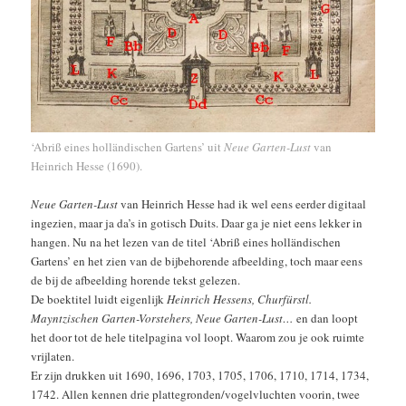
‘Abriß eines holländischen Gartens’ uit
Neue Garten-Lust
van
Heinrich Hesse (1690).
Neue Garten-Lust
van Heinrich Hesse had ik wel eens eerder digitaal
ingezien, maar ja da’s in gotisch Duits. Daar ga je niet eens lekker in
hangen. Nu na het lezen van de titel ‘Abriß eines holländischen
Gartens’ en het zien van de bijbehorende afbeelding, toch maar eens
de bij de afbeelding horende tekst gelezen.
De boektitel luidt eigenlijk
Heinrich Hessens, Churfürstl.
Mayntzischen Garten-Vorstehers, Neue Garten-Lust…
en dan loopt
het door tot de hele titelpagina vol loopt. Waarom zou je ook ruimte
vrijlaten.
Er zijn drukken uit 1690, 1696, 1703, 1705, 1706, 1710, 1714, 1734,
1742. Allen kennen drie plattegronden/vogelvluchten voorin, twee