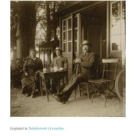
Geplaatst in
Tuinhistorie
|
4
reacties