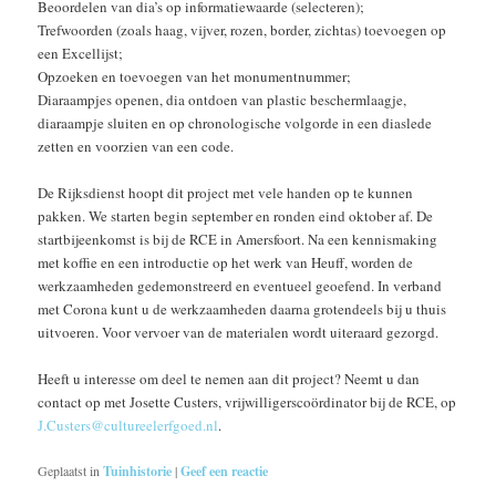
Beoordelen van dia’s op informatiewaarde (selecteren);
Trefwoorden (zoals haag, vijver, rozen, border, zichtas) toevoegen op
een Excellijst;
Opzoeken en toevoegen van het monumentnummer;
Diaraampjes openen, dia ontdoen van plastic beschermlaagje,
diaraampje sluiten en op chronologische volgorde in een diaslede
zetten en voorzien van een code.
De Rijksdienst hoopt dit project met vele handen op te kunnen
pakken. We starten begin september en ronden eind oktober af. De
startbijeenkomst is bij de RCE in Amersfoort. Na een kennismaking
met koffie en een introductie op het werk van Heuff, worden de
werkzaamheden gedemonstreerd en eventueel geoefend. In verband
met Corona kunt u de werkzaamheden daarna grotendeels bij u thuis
uitvoeren. Voor vervoer van de materialen wordt uiteraard gezorgd.
Heeft u interesse om deel te nemen aan dit project? Neemt u dan
contact op met Josette Custers, vrijwilligerscoördinator bij de RCE, op
J.Custers@cultureelerfgoed.nl
.
Geplaatst in
Tuinhistorie
|
Geef een reactie