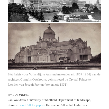
Het Paleis voor Volksvlijt te Amsterdam (onder, uit 1859-1864) van de
architect Cornelis Outshoorn, geïnspireerd op Crystal Palace te
Londen van Joseph Paxton (boven, uit 1851).
INGEZONDEN.
Jan Woudstra, University of Sheffield Department of landscape,
stuurde
deze Call for papers
. Het is een Call in het kader van