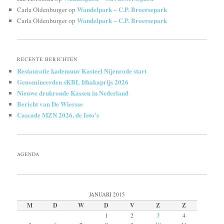
Wandelpark – C.P. Broersepark
Carla Oldenburger
op
Wandelpark – C.P. Broersepark
Carla Oldenburger
op
RECENTE BERICHTEN
Restauratie kademuur Kasteel Nijenrode start
Genomineerden sKBL Ithakaprijs 2026
Nieuwe drukronde Kassen in Nederland
Bericht van De Wiersse
Cascade MZN 2026, de foto’s
AGENDA
JANUARI 2015
M
D
W
D
V
Z
Z
1
2
3
4