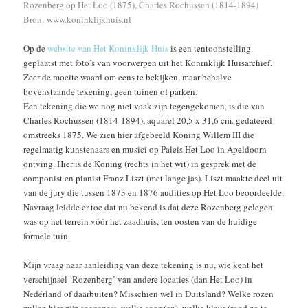
Rozenberg op Het Loo (1875), Charles Rochussen (1814-1894)
Bron: www.koninklijkhuis.nl
Op de
website van Het Koninklijk Huis
is een tentoonstelling
geplaatst met foto’s van voorwerpen uit het Koninklijk Huisarchief.
Zeer de moeite waard om eens te bekijken, maar behalve
bovenstaande tekening, geen tuinen of parken.
Een tekening die we nog niet vaak zijn tegengekomen, is die van
Charles Rochussen (1814-1894), aquarel 20,5 x 31,6 cm. gedateerd
omstreeks 1875. We zien hier afgebeeld Koning Willem III die
regelmatig kunstenaars en musici op Paleis Het Loo in Apeldoorn
ontving. Hier is de Koning (rechts in het wit) in gesprek met de
componist en pianist Franz Liszt (met lange jas). Liszt maakte deel uit
van de jury die tussen 1873 en 1876 audities op Het Loo beoordeelde.
Navraag leidde er toe dat nu bekend is dat deze Rozenberg gelegen
was op het terrein vóór het zaadhuis, ten oosten van de huidige
formele tuin.
Mijn vraag naar aanleiding van deze tekening is nu, wie kent het
verschijnsel ‘Rozenberg’ van andere locaties (dan Het Loo) in
Nedérland of daarbuiten? Misschien wel in Duitsland? Welke rozen