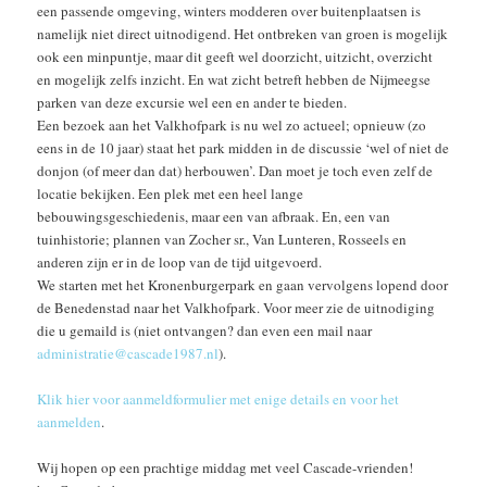
een passende omgeving, winters modderen over buitenplaatsen is
namelijk niet direct uitnodigend. Het ontbreken van groen is mogelijk
ook een minpuntje, maar dit geeft wel doorzicht, uitzicht, overzicht
en mogelijk zelfs inzicht. En wat zicht betreft hebben de Nijmeegse
parken van deze excursie wel een en ander te bieden.
Een bezoek aan het Valkhofpark is nu wel zo actueel; opnieuw (zo
eens in de 10 jaar) staat het park midden in de discussie ‘wel of niet de
donjon (of meer dan dat) herbouwen’. Dan moet je toch even zelf de
locatie bekijken. Een plek met een heel lange
bebouwingsgeschiedenis, maar een van afbraak. En, een van
tuinhistorie; plannen van Zocher sr., Van Lunteren, Rosseels en
anderen zijn er in de loop van de tijd uitgevoerd.
We starten met het Kronenburgerpark en gaan vervolgens lopend door
de Benedenstad naar het Valkhofpark. Voor meer zie de uitnodiging
die u gemaild is (niet ontvangen? dan even een mail naar
administratie@cascade1987.nl
).
Klik hier voor aanmeldformulier met enige details en voor het
aanmelden
.
Wij hopen op een prachtige middag met veel Cascade-vrienden!