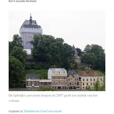
het Cascade-bestuur
De tijdelijke canvassen donjon uit 2007 geeft een indruk van het
volume.
Geplaatst in
Tuinhistorie
|
Geef een reactie