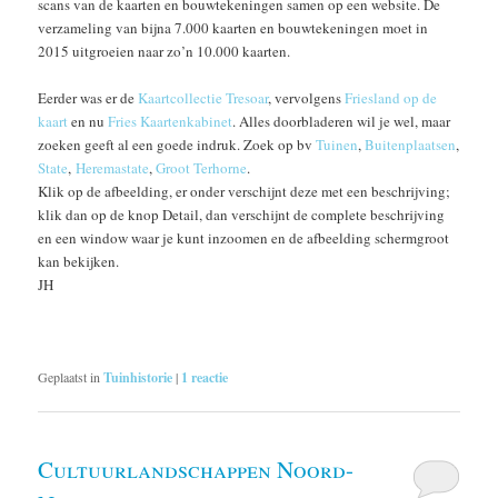
scans van de kaarten en bouwtekeningen samen op een website. De
verzameling van bijna 7.000 kaarten en bouwtekeningen moet in
2015 uitgroeien naar zo’n 10.000 kaarten.
Eerder was er de
Kaartcollectie Tresoar
, vervolgens
Friesland op de
kaart
en nu
Fries Kaartenkabinet
. Alles doorbladeren wil je wel, maar
zoeken geeft al een goede indruk. Zoek op bv
Tuinen
,
Buitenplaatsen
,
State
,
Heremastate
,
Groot Terhorne
.
Klik op de afbeelding, er onder verschijnt deze met een beschrijving;
klik dan op de knop Detail, dan verschijnt de complete beschrijving
en een window waar je kunt inzoomen en de afbeelding schermgroot
kan bekijken.
JH
Geplaatst in
Tuinhistorie
|
1
reactie
Cultuurlandschappen Noord-