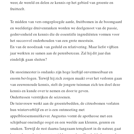
weer, de wereld en delen ze kennis op het gebied van groente en
fruitteelt.
Te midden van vers omgeploegde aarde, fruitbomen in de boomgaard
en weelderige druivenranken worden we deelgenoot van de passie,
gedrevenheid en kennis die de essentiële ingrediënten vormen voor
het succesvol onderhouden van een grote moestuin.
En van de noodzaak van geduld en relativering. Maar liefst vijftien
jaar werkten ze samen aan de perenberceau. Zal hij dit jaar dan
eindelijk gaan sluiten?
De snoeimeester is ondanks zijn hoge leeftijd onvermoeibaar en
enorm bevlogen. Terwijl hij zich zorgen maakt over het verloren gaan
van eeuwenoude kennis, stelt de jongere tuinman zich ten doel deze
kennis en kunde over te nemen en door te geven.
Ondertussen verstrijken de seizoenen.
De tuinvrouw werkt aan de groentebedden, de citrusbomen verlaten
hun winterverblijf en er is een ontmoeting met
appelbloesemsnuitkever. Augustus vormt de apotheose met een
schijnbaar oneindige oogst en een weelde aan kleuren, geuren en
smaken. Terwijl de rust daarna langzaam terugkeert in de natuur, gaat