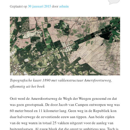
Geplaatst op
30 januari 2015
door
admin
Topografische kaart 1890 met vakkenstructuur Amersfoortseweg,
afkomstig uit het boek
Ooit werd de Amersfoortseweg de Wegh der Weegen genoemd en dat
was geen grootspraak. De door Jacob van Campen ontworpen weg was
60 meter breed en 11 kilometer lang. Geen weg in de Republiek kon
daar halverwege de zeventiende eeuw aan tippen. Aan beide zijden
van de weg waren in totaal 25 vakken uitgezet voor de aanleg van
buitenplaatsen. Al gauw bleek dat die opzet te ambitieus was. Toch is