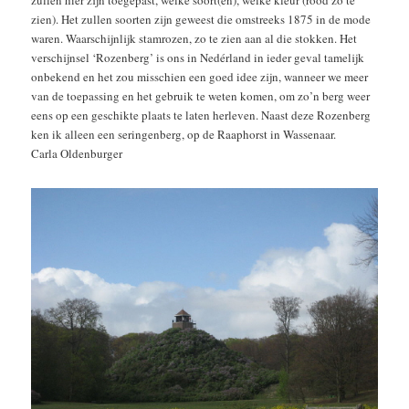
zullen hier zijn toegepast, welke soort(en), welke kleur (rood zo te
zien). Het zullen soorten zijn geweest die omstreeks 1875 in de mode
waren. Waarschijnlijk stamrozen, zo te zien aan al die stokken. Het
verschijnsel ‘Rozenberg’ is ons in Nedérland in ieder geval tamelijk
onbekend en het zou misschien een goed idee zijn, wanneer we meer
van de toepassing en het gebruik te weten komen, om zo’n berg weer
eens op een geschikte plaats te laten herleven. Naast deze Rozenberg
ken ik alleen een seringenberg, op de Raaphorst in Wassenaar.
Carla Oldenburger