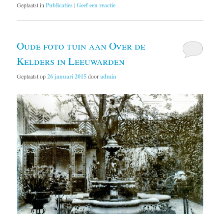
Geplaatst in
Publicaties
|
Geef een reactie
Oude foto tuin aan Over de
Kelders in Leeuwarden
Geplaatst op
26 januari 2015
door
admin