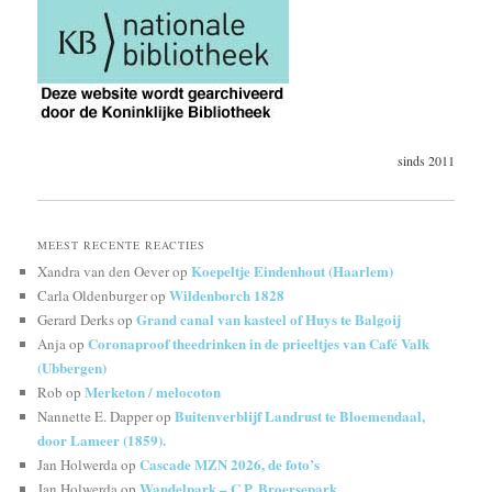
sinds 2011
MEEST RECENTE REACTIES
Koepeltje Eindenhout (Haarlem)
Xandra van den Oever
op
Wildenborch 1828
Carla Oldenburger
op
Grand canal van kasteel of Huys te Balgoij
Gerard Derks
op
Coronaproof theedrinken in de prieeltjes van Café Valk
Anja
op
(Ubbergen)
Merketon / melocoton
Rob
op
Buitenverblijf Landrust te Bloemendaal,
Nannette E. Dapper
op
door Lameer (1859).
Cascade MZN 2026, de foto’s
Jan Holwerda
op
Wandelpark – C.P. Broersepark
Jan Holwerda
op