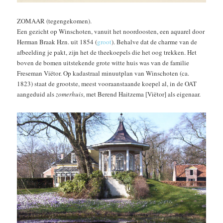
ZOMAAR (tegengekomen).
Een gezicht op Winschoten, vanuit het noordoosten, een aquarel door
Herman Braak Hzn. uit 1854 (
groot
). Behalve dat de charme van de
afbeelding je pakt, zijn het de theekoepels die het oog trekken. Het
boven de bomen uitstekende grote witte huis was van de familie
Freseman Viëtor. Op kadastraal minuutplan van Winschoten (ca.
1823) staat de grootste, meest vooraanstaande koepel al, in de OAT
aangeduid als
zomerhuis
, met Berend Haitzema [Viëtor] als eigenaar.