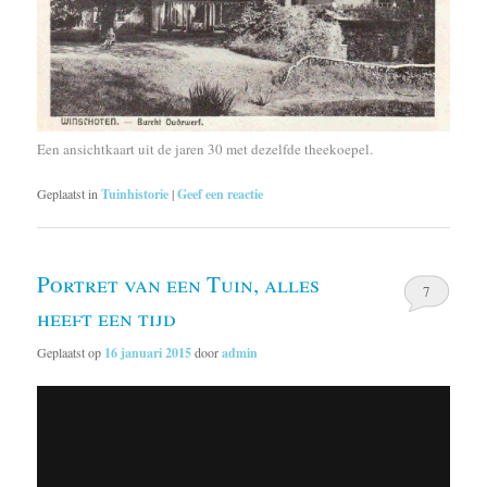
Een ansichtkaart uit de jaren 30 met dezelfde theekoepel.
Geplaatst in
Tuinhistorie
|
Geef een reactie
Portret van een Tuin, alles
7
heeft een tijd
Geplaatst op
16 januari 2015
door
admin