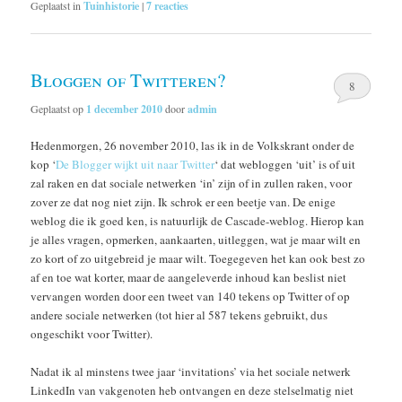
Geplaatst in
Tuinhistorie
|
7
reacties
Bloggen of Twitteren?
8
Geplaatst op
1 december 2010
door
admin
Hedenmorgen, 26 november 2010, las ik in de Volkskrant onder de
kop ‘
De Blogger wijkt uit naar Twitter
‘ dat webloggen ‘uit’ is of uit
zal raken en dat sociale netwerken ‘in’ zijn of in zullen raken, voor
zover ze dat nog niet zijn. Ik schrok er een beetje van. De enige
weblog die ik goed ken, is natuurlijk de Cascade-weblog. Hierop kan
je alles vragen, opmerken, aankaarten, uitleggen, wat je maar wilt en
zo kort of zo uitgebreid je maar wilt. Toegegeven het kan ook best zo
af en toe wat korter, maar de aangeleverde inhoud kan beslist niet
vervangen worden door een tweet van 140 tekens op Twitter of op
andere sociale netwerken (tot hier al 587 tekens gebruikt, dus
ongeschikt voor Twitter).
Nadat ik al minstens twee jaar ‘invitations’ via het sociale netwerk
LinkedIn van vakgenoten heb ontvangen en deze stelselmatig niet