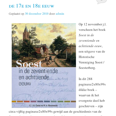
de 17e en 18e eeuw
Geplaatst op
30 december 2010
door
admin
Op 12 november j.l.
verscheen het boek
Soest in de
zeventiende en
achttiende eeuw
,
een uitgave van de
Historische
Vereniging Soest /
Soesterberg.
In dit 288
paginaxe2x80x99s
dikke boek –
waarvan ik het
overgrote deel heb
geschreven – zijn
circa vijftig paginaxe2x80x99s gewijd aan de geschiedenis van de