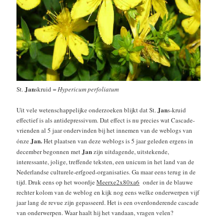
Jan
St.
skruid =
Hypericum perfoliatum
Jan
Uit vele wetenschappelijke onderzoeken blijkt dat St.
s-kruid
effectief is als antidepressivum. Dat effect is nu precies wat Cascade-
vrienden al 5 jaar ondervinden bij het innemen van de weblogs van
Jan.
ónze
Het plaatsen van deze weblogs is 5 jaar geleden ergens in
Jan
december begonnen met
zijn uitdagende, uitstekende,
interessante, jolige, treffende teksten, een unicum in het land van de
Nederlandse culturele-erfgoed-organisaties. Ga maar eens terug in de
tijd. Druk eens op het woordje
Meerxe2x80xa6
onder in de blauwe
rechter kolom van de weblog en kijk nog eens welke onderwerpen vijf
jaar lang de revue zijn gepasseerd. Het is een overdonderende cascade
van onderwerpen. Waar haalt hij het vandaan, vragen velen?