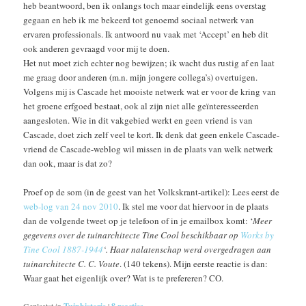
heb beantwoord, ben ik onlangs toch maar eindelijk eens overstag
gegaan en heb ik me bekeerd tot genoemd sociaal netwerk van
ervaren professionals. Ik antwoord nu vaak met ‘Accept’ en heb dit
ook anderen gevraagd voor mij te doen.
Het nut moet zich echter nog bewijzen; ik wacht dus rustig af en laat
me graag door anderen (m.n. mijn jongere collega’s) overtuigen.
Volgens mij is Cascade het mooiste netwerk wat er voor de kring van
het groene erfgoed bestaat, ook al zijn niet alle geïnteresseerden
aangesloten. Wie in dit vakgebied werkt en geen vriend is van
Cascade, doet zich zelf veel te kort. Ik denk dat geen enkele Cascade-
vriend de Cascade-weblog wil missen in de plaats van welk netwerk
dan ook, maar is dat zo?
Proef op de som (in de geest van het Volkskrant-artikel): Lees eerst de
web-log van 24 nov 2010
. Ik stel me voor dat hiervoor in de plaats
dan de volgende tweet op je telefoon of in je emailbox komt: ‘
Meer
gegevens over de tuinarchitecte Tine Cool beschikbaar op
Works by
Tine Cool 1887-1944
‘. Haar nalatenschap werd overgedragen aan
tuinarchitecte C. C. Voute
. (140 tekens). Mijn eerste reactie is dan:
Waar gaat het eigenlijk over? Wat is te prefereren? CO.