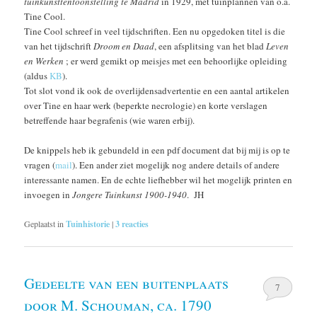
tuinkunsttentoonstelling te Madrid
in 1929, met tuinplannen van o.a.
Tine Cool.
Tine Cool schreef in veel tijdschriften. Een nu opgedoken titel is die
van het tijdschrift
Droom en Daad
, een afsplitsing van het blad
Leven
en Werken
; er werd gemikt op meisjes met een behoorlijke opleiding
(aldus
KB
).
Tot slot vond ik ook de overlijdensadvertentie en een aantal artikelen
over Tine en haar werk (beperkte necrologie) en korte verslagen
betreffende haar begrafenis (wie waren erbij).
De knippels heb ik gebundeld in een pdf document dat bij mij is op te
vragen (
mail
). Een ander ziet mogelijk nog andere details of andere
interessante namen. En de echte liefhebber wil het mogelijk printen en
invoegen in
Jongere Tuinkunst 1900-1940
. JH
Geplaatst in
Tuinhistorie
|
3
reacties
Gedeelte van een buitenplaats
7
door M. Schouman, ca. 1790