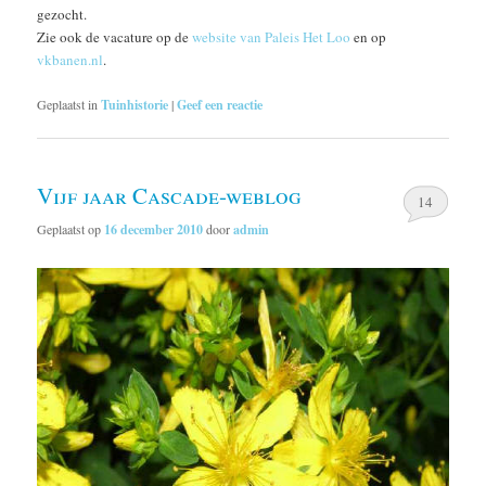
gezocht.
Zie ook de vacature op de
website van Paleis Het Loo
en op
vkbanen.nl
.
Geplaatst in
Tuinhistorie
|
Geef een reactie
Vijf jaar Cascade-weblog
14
Geplaatst op
16 december 2010
door
admin