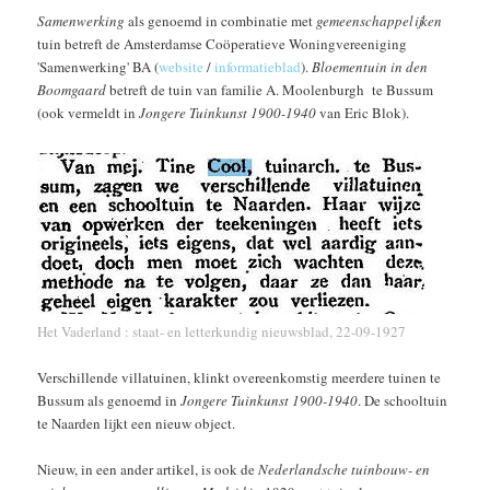
Samenwerking
als genoemd in combinatie met
gemeenschappelijken
tuin betreft de Amsterdamse Coöperatieve Woningvereeniging
'Samenwerking' BA (
website
/
informatieblad
).
Bloementuin in den
Boomgaard
betreft de tuin van familie A. Moolenburgh te Bussum
(ook vermeldt in
Jongere Tuinkunst 1900-1940
van Eric Blok).
Het Vaderland : staat- en letterkundig nieuwsblad, 22-09-1927
Verschillende villatuinen, klinkt overeenkomstig meerdere tuinen te
Bussum als genoemd in
Jongere Tuinkunst 1900-1940
. De schooltuin
te Naarden lijkt een nieuw object.
Nieuw, in een ander artikel, is ook de
Nederlandsche tuinbouw- en