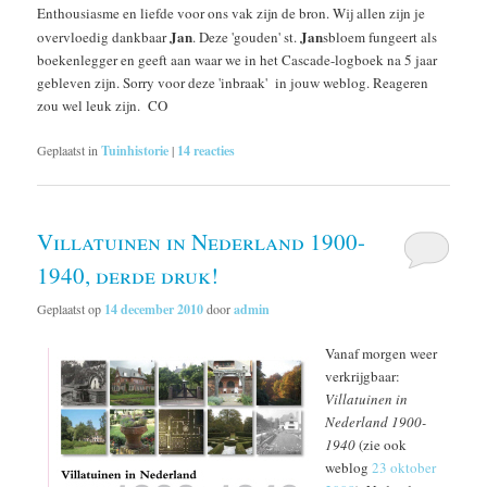
Enthousiasme en liefde voor ons vak zijn de bron. Wij allen zijn je
Jan
Jan
overvloedig dankbaar
. Deze 'gouden' st.
sbloem fungeert als
boekenlegger en geeft aan waar we in het Cascade-logboek na 5 jaar
gebleven zijn. Sorry voor deze 'inbraak' in jouw weblog. Reageren
zou wel leuk zijn. CO
Geplaatst in
Tuinhistorie
|
14
reacties
Villatuinen in Nederland 1900-
1940, derde druk!
Geplaatst op
14 december 2010
door
admin
Vanaf morgen weer
verkrijgbaar:
Villatuinen in
Nederland 1900-
1940
(zie ook
weblog
23 oktober