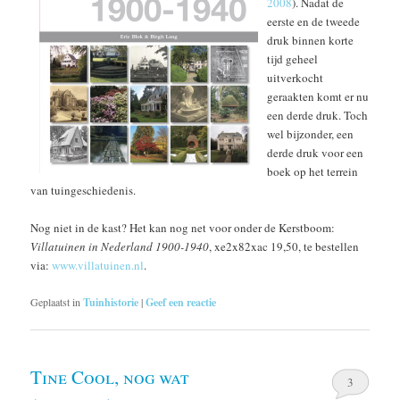
2008
). Nadat de
eerste en de tweede
druk binnen korte
tijd geheel
uitverkocht
geraakten komt er nu
een derde druk. Toch
wel bijzonder, een
derde druk voor een
boek op het terrein
van tuingeschiedenis.
Nog niet in de kast? Het kan nog net voor onder de Kerstboom:
Villatuinen in Nederland 1900-1940
, xe2x82xac 19,50, te bestellen
via:
www.villatuinen.nl
.
Geplaatst in
Tuinhistorie
|
Geef een reactie
Tine Cool, nog wat
3