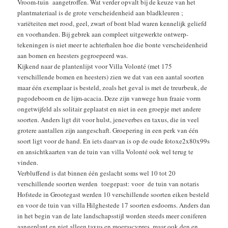
Vroom-tuin aangetroffen. Wat verder opvalt bij de keuze van het
plantmateriaal is de grote verscheidenheid aan bladkleuren ;
variëteiten met rood, geel, zwart of bont blad waren kennelijk geliefd
en voorhanden. Bij gebrek aan compleet uitgewerkte ontwerp-
tekeningen is niet meer te achterhalen hoe die bonte verscheidenheid
aan bomen en heesters gegroepeerd was.
Kijkend naar de plantenlijst voor Villa Volonté (met 175
verschillende bomen en heesters) zien we dat van een aantal soorten
maar één exemplaar is besteld, zoals het geval is met de treurbeuk, de
pagodeboom en de lijm-acacia. Deze zijn vanwege hun fraaie vorm
ongetwijfeld als solitair geplaatst en niet in een groepje met andere
soorten. Anders ligt dit voor hulst, jeneverbes en taxus, die in veel
grotere aantallen zijn aangeschaft. Groepering in een perk van één
soort ligt voor de hand. En iets daarvan is op de oude fotoxe2x80x99s
en ansichtkaarten van de tuin van villa Volonté ook wel terug te
vinden.
Verbluffend is dat binnen één geslacht soms wel 10 tot 20
verschillende soorten werden toegepast: voor de tuin van notaris
Hofstede in Grootegast werden 10 verschillende soorten eiken besteld
en voor de tuin van villa Hilghestede 17 soorten esdoorns. Anders dan
in het begin van de late landschapsstijl worden steeds meer coniferen
aangeplant en niet alleen taxus en moerascypres, maar ook den en