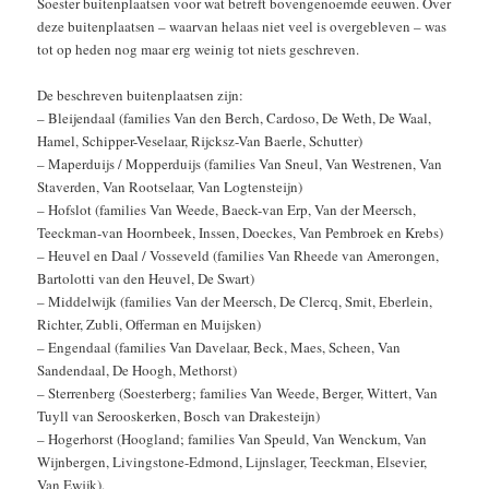
Soester buitenplaatsen voor wat betreft bovengenoemde eeuwen. Over
deze buitenplaatsen – waarvan helaas niet veel is overgebleven – was
tot op heden nog maar erg weinig tot niets geschreven.
De beschreven buitenplaatsen zijn:
– Bleijendaal (families Van den Berch, Cardoso, De Weth, De Waal,
Hamel, Schipper-Veselaar, Rijcksz-Van Baerle, Schutter)
– Maperduijs / Mopperduijs (families Van Sneul, Van Westrenen, Van
Staverden, Van Rootselaar, Van Logtensteijn)
– Hofslot (families Van Weede, Baeck-van Erp, Van der Meersch,
Teeckman-van Hoornbeek, Inssen, Doeckes, Van Pembroek en Krebs)
– Heuvel en Daal / Vosseveld (families Van Rheede van Amerongen,
Bartolotti van den Heuvel, De Swart)
– Middelwijk (families Van der Meersch, De Clercq, Smit, Eberlein,
Richter, Zubli, Offerman en Muijsken)
– Engendaal (families Van Davelaar, Beck, Maes, Scheen, Van
Sandendaal, De Hoogh, Methorst)
– Sterrenberg (Soesterberg; families Van Weede, Berger, Wittert, Van
Tuyll van Serooskerken, Bosch van Drakesteijn)
– Hogerhorst (Hoogland; families Van Speuld, Van Wenckum, Van
Wijnbergen, Livingstone-Edmond, Lijnslager, Teeckman, Elsevier,
Van Ewijk).