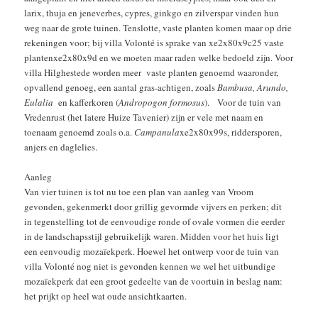
larix, thuja en jeneverbes, cypres, ginkgo en zilverspar vinden hun
weg naar de grote tuinen. Tenslotte, vaste planten komen maar op drie
rekeningen voor; bij villa Volonté is sprake van xe2x80x9c25 vaste
plantenxe2x80x9d en we moeten maar raden welke bedoeld zijn. Voor
villa Hilghestede worden meer vaste planten genoemd waaronder,
opvallend genoeg, een aantal gras-achtigen, zoals
Bambusa, Arundo,
Eulalia
en kafferkoren (
Andropogon formosus
). Voor de tuin van
Vredenrust (het latere Huize Tavenier) zijn er vele met naam en
toenaam genoemd zoals o.a.
Campanula
xe2x80x99s, riddersporen,
anjers en daglelies.
Aanleg
Van vier tuinen is tot nu toe een plan van aanleg van Vroom
gevonden, gekenmerkt door grillig gevormde vijvers en perken; dit
in tegenstelling tot de eenvoudige ronde of ovale vormen die eerder
in de landschapsstijl gebruikelijk waren. Midden voor het huis ligt
een eenvoudig mozaïekperk. Hoewel het ontwerp voor de tuin van
villa Volonté nog niet is gevonden kennen we wel het uitbundige
mozaïekperk dat een groot gedeelte van de voortuin in beslag nam:
het prijkt op heel wat oude ansichtkaarten.