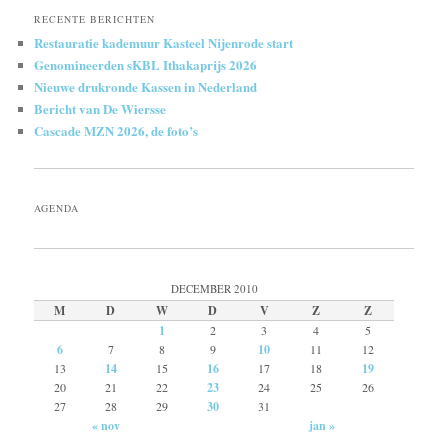
RECENTE BERICHTEN
Restauratie kademuur Kasteel Nijenrode start
Genomineerden sKBL Ithakaprijs 2026
Nieuwe drukronde Kassen in Nederland
Bericht van De Wiersse
Cascade MZN 2026, de foto’s
AGENDA
DECEMBER 2010
M
D
W
D
V
Z
Z
1
2
3
4
5
6
7
8
9
10
11
12
13
14
15
16
17
18
19
20
21
22
23
24
25
26
27
28
29
30
31
« nov
jan »