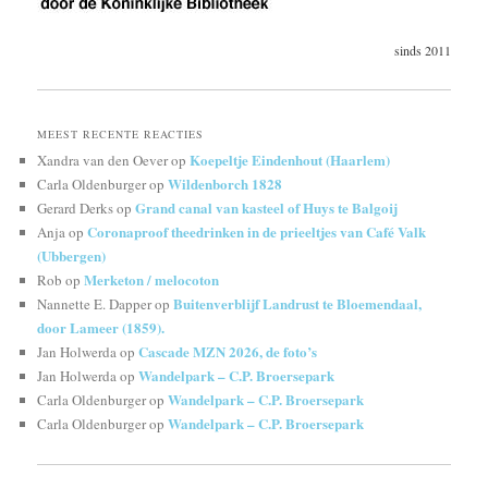
sinds 2011
MEEST RECENTE REACTIES
Koepeltje Eindenhout (Haarlem)
Xandra van den Oever
op
Wildenborch 1828
Carla Oldenburger
op
Grand canal van kasteel of Huys te Balgoij
Gerard Derks
op
Coronaproof theedrinken in de prieeltjes van Café Valk
Anja
op
(Ubbergen)
Merketon / melocoton
Rob
op
Buitenverblijf Landrust te Bloemendaal,
Nannette E. Dapper
op
door Lameer (1859).
Cascade MZN 2026, de foto’s
Jan Holwerda
op
Wandelpark – C.P. Broersepark
Jan Holwerda
op
Wandelpark – C.P. Broersepark
Carla Oldenburger
op
Wandelpark – C.P. Broersepark
Carla Oldenburger
op