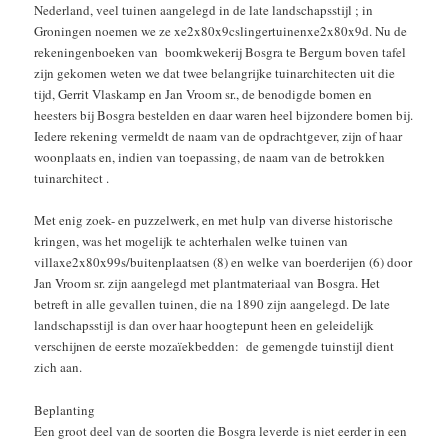
Nederland, veel tuinen aangelegd in de late landschapsstijl ; in
Groningen noemen we ze xe2x80x9cslingertuinenxe2x80x9d. Nu de
rekeningenboeken van boomkwekerij Bosgra te Bergum boven tafel
zijn gekomen weten we dat twee belangrijke tuinarchitecten uit die
tijd, Gerrit Vlaskamp en Jan Vroom sr., de benodigde bomen en
heesters bij Bosgra bestelden en daar waren heel bijzondere bomen bij.
Iedere rekening vermeldt de naam van de opdrachtgever, zijn of haar
woonplaats en, indien van toepassing, de naam van de betrokken
tuinarchitect .
Met enig zoek- en puzzelwerk, en met hulp van diverse historische
kringen, was het mogelijk te achterhalen welke tuinen van
villaxe2x80x99s/buitenplaatsen (8) en welke van boerderijen (6) door
Jan Vroom sr. zijn aangelegd met plantmateriaal van Bosgra. Het
betreft in alle gevallen tuinen, die na 1890 zijn aangelegd. De late
landschapsstijl is dan over haar hoogtepunt heen en geleidelijk
verschijnen de eerste mozaïekbedden: de gemengde tuinstijl dient
zich aan.
Beplanting
Een groot deel van de soorten die Bosgra leverde is niet eerder in een