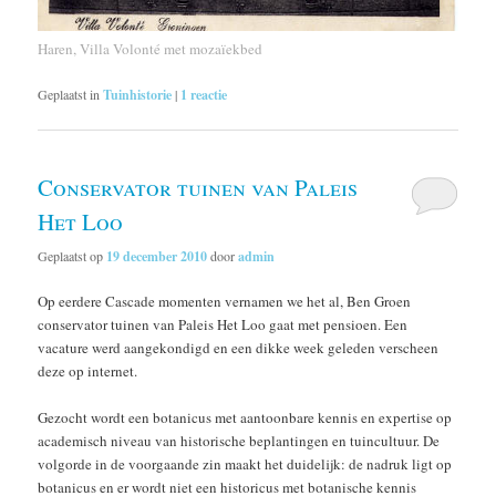
Haren, Villa Volonté met mozaïekbed
Geplaatst in
Tuinhistorie
|
1
reactie
Conservator tuinen van Paleis
Het Loo
Geplaatst op
19 december 2010
door
admin
Op eerdere Cascade momenten vernamen we het al, Ben Groen
conservator tuinen van Paleis Het Loo gaat met pensioen. Een
vacature werd aangekondigd en een dikke week geleden verscheen
deze op internet.
Gezocht wordt een botanicus met aantoonbare kennis en expertise op
academisch niveau van historische beplantingen en tuincultuur. De
volgorde in de voorgaande zin maakt het duidelijk: de nadruk ligt op
botanicus en er wordt niet een historicus met botanische kennis