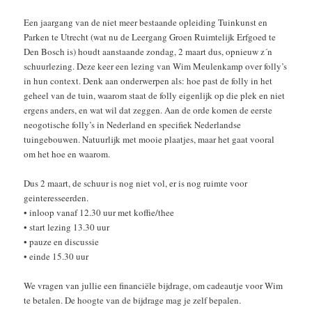
Een jaargang van de niet meer bestaande opleiding Tuinkunst en
Parken te Utrecht (wat nu de Leergang Groen Ruimtelijk Erfgoed te
Den Bosch is) houdt aanstaande zondag, 2 maart dus, opnieuw z´n
schuurlezing. Deze keer een lezing van Wim Meulenkamp over folly’s
in hun context. Denk aan onderwerpen als: hoe past de folly in het
geheel van de tuin, waarom staat de folly eigenlijk op die plek en niet
ergens anders, en wat wil dat zeggen. Aan de orde komen de eerste
neogotische folly’s in Nederland en specifiek Nederlandse
tuingebouwen. Natuurlijk met mooie plaatjes, maar het gaat vooral
om het hoe en waarom.
Dus 2 maart, de schuur is nog niet vol, er is nog ruimte voor
geinteresseerden.
• inloop vanaf 12.30 uur met koffie/thee
• start lezing 13.30 uur
• pauze en discussie
• einde 15.30 uur
We vragen van jullie een financiële bijdrage, om cadeautje voor Wim
te betalen. De hoogte van de bijdrage mag je zelf bepalen.