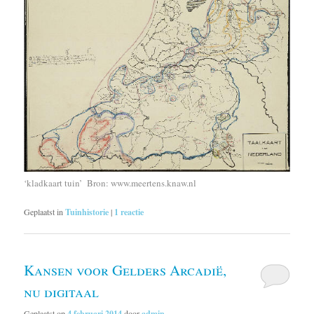
‘kladkaart tuin’ Bron: www.meertens.knaw.nl
Geplaatst in
Tuinhistorie
|
1
reactie
Kansen voor Gelders Arcadië,
nu digitaal
Geplaatst op
4 februari 2014
door
admin