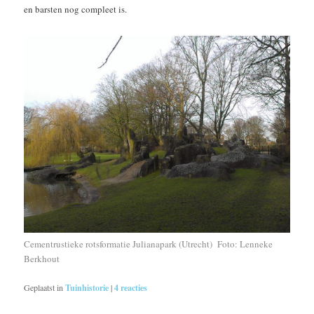
en barsten nog compleet is.
Cementrustieke rotsformatie Julianapark (Utrecht) Foto: Lenneke
Berkhout
Geplaatst in
Tuinhistorie
|
4
reacties