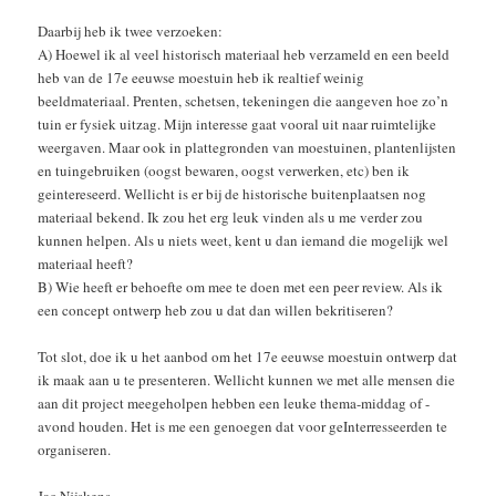
Daarbij heb ik twee verzoeken:
A) Hoewel ik al veel historisch materiaal heb verzameld en een beeld
heb van de 17e eeuwse moestuin heb ik realtief weinig
beeldmateriaal. Prenten, schetsen, tekeningen die aangeven hoe zo’n
tuin er fysiek uitzag. Mijn interesse gaat vooral uit naar ruimtelijke
weergaven. Maar ook in plattegronden van moestuinen, plantenlijsten
en tuingebruiken (oogst bewaren, oogst verwerken, etc) ben ik
geintereseerd. Wellicht is er bij de historische buitenplaatsen nog
materiaal bekend. Ik zou het erg leuk vinden als u me verder zou
kunnen helpen. Als u niets weet, kent u dan iemand die mogelijk wel
materiaal heeft?
B) Wie heeft er behoefte om mee te doen met een peer review. Als ik
een concept ontwerp heb zou u dat dan willen bekritiseren?
Tot slot, doe ik u het aanbod om het 17e eeuwse moestuin ontwerp dat
ik maak aan u te presenteren. Wellicht kunnen we met alle mensen die
aan dit project meegeholpen hebben een leuke thema-middag of -
avond houden. Het is me een genoegen dat voor geInterresseerden te
organiseren.