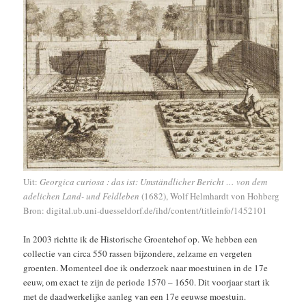
Uit:
Georgica curiosa : das ist: Umständlicher Bericht … von dem
adelichen Land- und Feldleben
(1682), Wolf Helmhardt von Hohberg
Bron: digital.ub.uni-duesseldorf.de/ihd/content/titleinfo/1452101
In 2003 richtte ik de Historische Groentehof op. We hebben een
collectie van circa 550 rassen bijzondere, zelzame en vergeten
groenten. Momenteel doe ik onderzoek naar moestuinen in de 17e
eeuw, om exact te zijn de periode 1570 – 1650. Dit voorjaar start ik
met de daadwerkelijke aanleg van een 17e eeuwse moestuin.