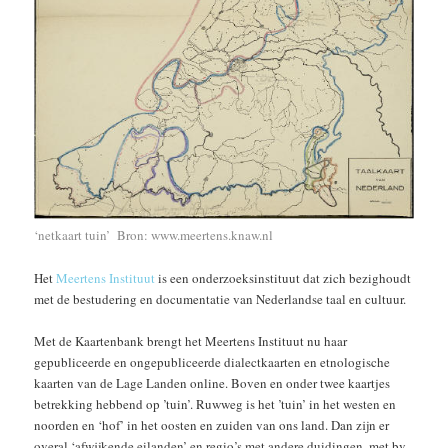
‘netkaart tuin’ Bron: www.meertens.knaw.nl
Het
Meertens Instituut
is een onderzoeksinstituut dat zich bezighoudt
met de bestudering en documentatie van Nederlandse taal en cultuur.
Met de Kaartenbank brengt het Meertens Instituut nu haar
gepubliceerde en ongepubliceerde dialectkaarten en etnologische
kaarten van de Lage Landen online. Boven en onder twee kaartjes
betrekking hebbend op ’tuin’. Ruwweg is het ’tuin’ in het westen en
noorden en ‘hof’ in het oosten en zuiden van ons land. Dan zijn er
overal ‘afwijkende eilanden’ en regio’s met andere duidingen, met bv