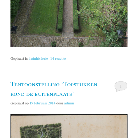
Geplaatst in
Tuinhistorie
|
14
reacties
Tentoonstelling ‘Topstukken
1
rond de buitenplaats’
Geplaatst op
19 februari 2014
door
admin