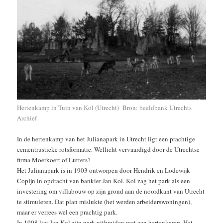
Hertenkamp in Tuin van Kol (Utrecht) Bron: beeldbank Utrechts
Archief
In de hertenkamp van het Julianapark in Utrecht ligt een prachtige
cementrustieke rotsformatie. Wellicht vervaardigd door de Utrechtse
firma Moerkoert of Lutters?
Het Julianapark is in 1903 ontworpen door Hendrik en Lodewijk
Copijn in opdracht van bankier Jan Kol. Kol zag het park als een
investering om villabouw op zijn grond aan de noordkant van Utrecht
te stimuleren. Dat plan mislukte (het werden arbeiderswoningen),
maar er verrees wel een prachtig park.
In 1908 liet Jan Kol zijn park uitbreiden met een hertenkamp. Het