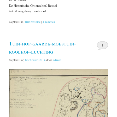
Jac Nijskens
De Historische Groentehof, Beesel
info@vergetengroenten.nl
Geplaatst in
Tuinhistorie
|
4
reacties
Tuin-hof-gaarde-moestuin-
1
koolhof-luchting
Geplaatst op
8 februari 2014
door
admin