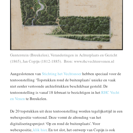
Gunterstein (Breukelen), Veranderingen in Achterplaats en Gezicht
(1865), Jan Copijn (1812-1885). Bron: www.rhcvechtenvenen.nl
Aangeslotenen van
Stichting het Vechtsnoer
hebben speciaal voor de
tentoonstelling ‘Topstukken rond de buitenplaats’ unieke en vaak
niet eerder vertoonde archiefstukken beschikbaar gesteld. De
tentoonstelling is vanaf 18 februari te bezichtigen in het
RHC Vecht
en Venen
te Breukelen.
De 20 topstukken uit deze tentoonstelling worden tegelijkertijd in een
webexpositie vertoond. Deze vormt de afronding van het
digitaliseringsproject ‘Op en rond de buitenplaats’. Voor
webexpositie,
klik hier
. En tot slot, het ontwerp van Copijn is ook