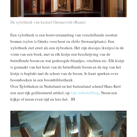
De xylotheek van kasteel Groeneveld (Baarn)
Een xylotheek is een houtverzameling van verschillende soorten
bomen (
xylon
is Grieks voor hout en
thèke
(bewaar)plaats). Een
xylotheek ziet eruit als een rij boeken. Het zijn doosjes (kistjes) in de
vorm van een boek, met in elk kistje een beschrijving van de
betreffende boom en wat gedroogde blaadjes, vruchten etc. Elk kistje
is gemaakt van het hout van de betreffende boom en de rug van het
kistje is beplakt met de schors van de boom. Je kunt spreken over
boomboeken in een boombibliotheek.
Over Xylotheken in Nederland en het buitenland schreef Hans Krol
een zeer rijk geillustreerd artikel, op
zijn website/blog
. Neem een
kijkje of neem even tijd en lees het. JH