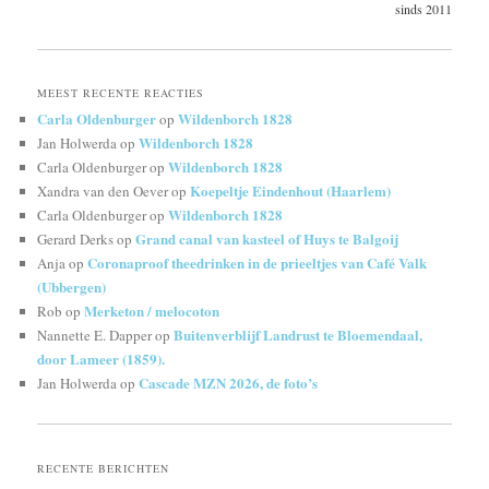
sinds 2011
MEEST RECENTE REACTIES
Carla Oldenburger
Wildenborch 1828
op
Wildenborch 1828
Jan Holwerda
op
Wildenborch 1828
Carla Oldenburger
op
Koepeltje Eindenhout (Haarlem)
Xandra van den Oever
op
Wildenborch 1828
Carla Oldenburger
op
Grand canal van kasteel of Huys te Balgoij
Gerard Derks
op
Coronaproof theedrinken in de prieeltjes van Café Valk
Anja
op
(Ubbergen)
Merketon / melocoton
Rob
op
Buitenverblijf Landrust te Bloemendaal,
Nannette E. Dapper
op
door Lameer (1859).
Cascade MZN 2026, de foto’s
Jan Holwerda
op
RECENTE BERICHTEN