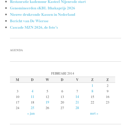
Restauratie kademuur Kasteel Nijenrode start
Genomineerden sKBL Ithakaprijs 2026
Nieuwe drukronde Kassen in Nederland
Bericht van De Wiersse
Cascade MZN 2026, de foto’s
AGENDA
FEBRUARI 2014
M
D
W
D
V
Z
Z
1
2
3
4
5
6
7
8
9
10
11
12
13
14
15
16
17
18
19
20
21
22
23
24
25
26
27
28
« jan
mrt »