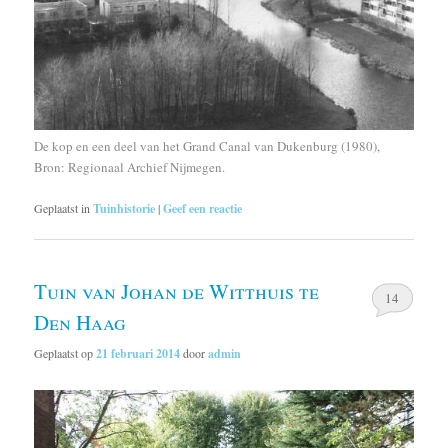
De kop en een deel van het Grand Canal van Dukenburg (1980),
Bron: Regionaal Archief Nijmegen.
Geplaatst in
Tuinhistorie
|
Geef een reactie
Tuin van Johan de Witthuis te
14
Den Haag
Geplaatst op
21 februari 2014
door
admin