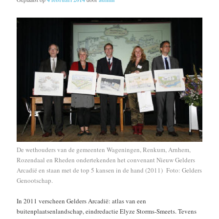
De wethouders van de gemeenten Wageningen, Renkum, Arnhem,
Rozendaal en Rheden ondertekenden het convenant Nieuw Gelders
Arcadië en staan met de top 5 kansen in de hand (2011) Foto: Gelders
Genootschap.
In 2011 verscheen Gelders Arcadië: atlas van een
buitenplaatsenlandschap, eindredactie Elyze Storms-Smeets. Tevens