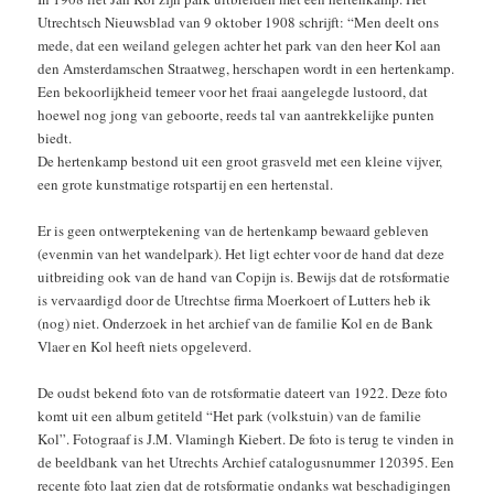
Utrechtsch Nieuwsblad van 9 oktober 1908 schrijft: “Men deelt ons
mede, dat een weiland gelegen achter het park van den heer Kol aan
den Amsterdamschen Straatweg, herschapen wordt in een hertenkamp.
Een bekoorlijkheid temeer voor het fraai aangelegde lustoord, dat
hoewel nog jong van geboorte, reeds tal van aantrekkelijke punten
biedt.
De hertenkamp bestond uit een groot grasveld met een kleine vijver,
een grote kunstmatige rotspartij en een hertenstal.
Er is geen ontwerptekening van de hertenkamp bewaard gebleven
(evenmin van het wandelpark). Het ligt echter voor de hand dat deze
uitbreiding ook van de hand van Copijn is. Bewijs dat de rotsformatie
is vervaardigd door de Utrechtse firma Moerkoert of Lutters heb ik
(nog) niet. Onderzoek in het archief van de familie Kol en de Bank
Vlaer en Kol heeft niets opgeleverd.
De oudst bekend foto van de rotsformatie dateert van 1922. Deze foto
komt uit een album getiteld “Het park (volkstuin) van de familie
Kol”. Fotograaf is J.M. Vlamingh Kiebert. De foto is terug te vinden in
de beeldbank van het Utrechts Archief catalogusnummer 120395. Een
recente foto laat zien dat de rotsformatie ondanks wat beschadigingen