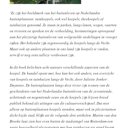
‘Ze zijn het beeldmerk van het buitenleven op Nederlandse
buitenplaatsen: tuinkoepels, ook wel koepels, theekoepels of
tuinhuizen genoemd. Ze staan in parken, langs lanen, wegen, vaarten
en rivieren en spreken tot de verbeelding, herinneringen oproepend
aan het plezierige buitenleven van welgestelde stedelingen in vroeger
tijden. Het bekendst zijn tegenwoordig de koepels langs de Vecht.
Maar ook op andere plaatsen in ons land zijn koepels te vinden,
terwijl er nog eens talloze verdwenen zijn.
In dit boek belichten acht auteurs verschillende aspecten van de
koepel. De bundel opent met, hoe kan het ook anders, een overzicht
van koepels en tuinhuizen langs de Vecht, door Juliette Jonker-
Duynstee. De buitenplaatsen langs deze rivier zijn iconen van de
geschiedenis van het Nederlandse buitenleven van de zeventiende,
achttiende en negentiende eeuw en de koepels zijn bij een breed
publiek bekend als uitingen van dit cultuurverschijnsel. Dat niet
alleen op buitenplaatsen koepels stonden, maar ook in pleziertuinen
dicht bij de stad, blijkt uit de volgende drie artikelen. Martin van den
Broeke laat zien hoe even buiten de stadssingel van Rotterdam een
grote hoeveelheid pleziertuinen met hun tuinhuizen tot stand kwam,