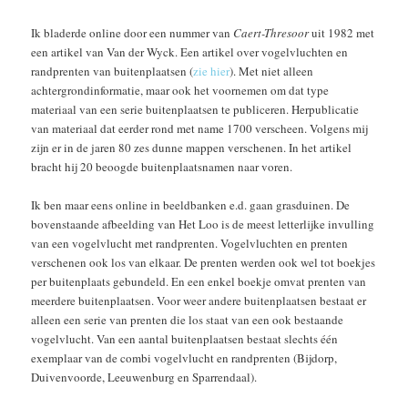
Ik bladerde online door een nummer van
Caert-Thresoor
uit 1982 met
een artikel van Van der Wyck. Een artikel over vogelvluchten en
randprenten van buitenplaatsen (
zie hier
). Met niet alleen
achtergrondinformatie, maar ook het voornemen om dat type
materiaal van een serie buitenplaatsen te publiceren. Herpublicatie
van materiaal dat eerder rond met name 1700 verscheen. Volgens mij
zijn er in de jaren 80 zes dunne mappen verschenen. In het artikel
bracht hij 20 beoogde buitenplaatsnamen naar voren.
Ik ben maar eens online in beeldbanken e.d. gaan grasduinen. De
bovenstaande afbeelding van Het Loo is de meest letterlijke invulling
van een vogelvlucht met randprenten. Vogelvluchten en prenten
verschenen ook los van elkaar. De prenten werden ook wel tot boekjes
per buitenplaats gebundeld. En een enkel boekje omvat prenten van
meerdere buitenplaatsen. Voor weer andere buitenplaatsen bestaat er
alleen een serie van prenten die los staat van een ook bestaande
vogelvlucht. Van een aantal buitenplaatsen bestaat slechts één
exemplaar van de combi vogelvlucht en randprenten (Bijdorp,
Duivenvoorde, Leeuwenburg en Sparrendaal).