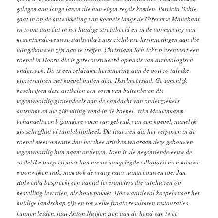
gelegen aan lange lanen die hun eigen regels kenden. Patricia Debie
gaat in op de ontwikkeling van koepels langs de Utrechtse Maliebaan
en toont aan dat in het huidige straatbeeld en in de vormgeving van
negentiende-eeuwse stadsvilla’s nog zichtbare herinneringen aan die
tuingebouwen zijn aan te treffen. Christiaan Schrickx presenteert een
koepel in Hoorn die is gereconstrueerd op basis van archeologisch
onderzoek. Dit is een zeldzame herinnering aan de ooit zo talrijke
pleziertuinen met koepel buiten deze
IJsselmeerstad. Gezamenlijk
beschrijven deze artikelen een vorm van buitenleven die
tegenwoordig grotendeels aan de aandacht van onderzoekers
ontsnapt en die zijn uiting vond in de koepel. Wim Meulenkamp
behandelt een bijzondere vorm van gebruik van een koepel, namelijk
als schrijfhut of tuinbibliotheek. Dit laat zien dat het verpozen in de
koepel meer omvatte dan het thee drinken waaraan deze gebouwen
tegenwoordig hun naam ontlenen. Toen in de negentiende eeuw de
stedelijke burgerij naar hun nieuw aangelegde villaparken en nieuwe
woonwijken trok, nam ook de vraag naar tuingebouwen toe. Jan
Holwerda bespreekt een aantal leveranciers die tuinhuizen op
bestelling leverden, als bouwpakket. Hoe waardevol koepels voor het
huidige landschap zijn en tot welke fraaie resultaten restauraties
kunnen leiden, laat Anton Nuijten zien aan de hand van twee