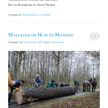
Ed van Keimpema en Anton Nuijten
Geplaatst in
Tuinhistorie
|
3
reacties
Mallejan op Huis te Manpad
3
Geplaatst op
5 december 2021
door
webmaster