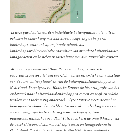
‘In deze publicaties worden individuele buitenplaatsen niet alleen
bekeken in samenhang met hun directe omgeving (tuin, park,
landschap), maar ook op regionale schaal; als
landschapsarchitectonische ensembles van meerdere buitenplaatsen,
landgoederen en kastelen in samenhang met hun ruimtelijke context.’
‘Als opening presenteert Hans Renes vanuit een historisch­-
geografisch perspectief een overzicht van de historische ontwikkeling
van de term ‘buitenplaats’ en van de buitenplaatslandschappen in
Nederland. Vervolgens vat Hanneke Ronnes de historiografie van het
onderzoek naar buitenplaats­landschappen samen en geeft zij enkele
wenken voor toekomstig onderzoek. Elyze Storms­-Smeets neemt het
buitenplaatsenlandschap Gelders Arcadië als aanleiding voor een
sociaal­-geografische benadering voor het begrijpen van
buitenplaatslandschappen. Paul Thissen schetst de ontwikkeling van
de overheidsbemoeienis met buitenplaatsen en landgoederen in
Gelderland. Tot slot introduceert Steffen Nijhuis een regionale