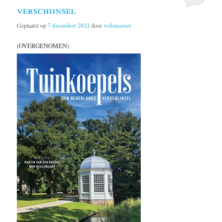
verschijnsel
Geplaatst op
7 december 2021
door
webmaster
(OVERGENOMEN)