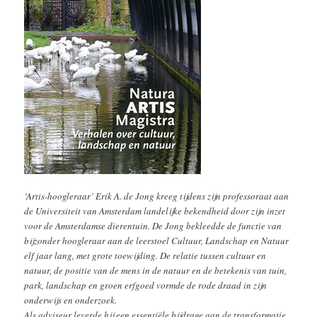
‘Artis-hoogleraar’ Erik A. de Jong kreeg tijdens zijn professoraat aan
de Universiteit van Amsterdam landelijke bekendheid door zijn inzet
voor de Amsterdamse dierentuin. De Jong bekleedde de functie van
bijzonder hoogleraar aan de leerstoel Cultuur, Landschap en Natuur
elf jaar lang, met grote toewijding. De relatie tussen cultuur en
natuur, de positie van de mens in de natuur en de betekenis van tuin,
park, landschap en groen erfgoed vormde de rode draad in zijn
onderwijs en onderzoek.
Als adviseur leverde hij een essentiële bijdrage aan de transformatie