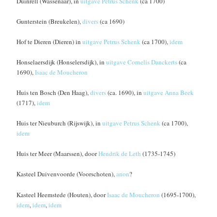
Duinrell (Wassenaar), in
uitgave Petrus Schenk
(ca 1700)
Gunterstein (Breukelen),
divers
(ca 1690)
Hof te Dieren (Dieren) in
uitgave Petrus Schenk
(ca 1700),
idem
Honselaersdijk (Honselersdijk), in
uitgave Cornelis Danckerts
(ca
1690),
Isaac de Moucheron
Huis ten Bosch (Den Haag),
divers
(ca. 1690), in
uitgave Anna Beek
(1717),
idem
Huis ter Nieuburch (Rijswijk), in
uitgave Petrus Schenk
(ca 1700),
idem
Huis ter Meer (Maarssen), door
Hendrik de Leth
(1735-1745)
Kasteel Duivenvoorde (Voorschoten),
anon
?
Kasteel Heemstede (Houten), door
Isaac de Moucheron
(1695-1700),
idem
,
idem
,
idem