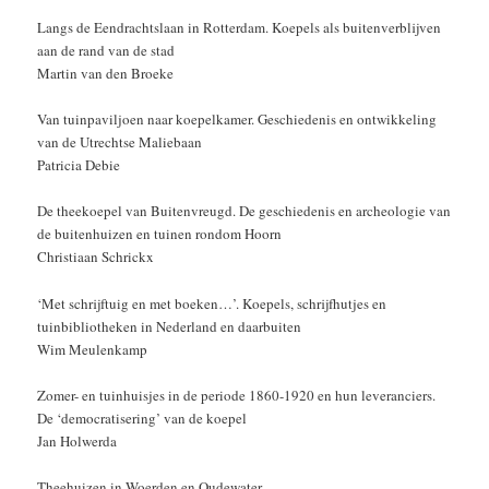
Langs de Eendrachtslaan in Rotterdam. Koepels als buitenverblijven
aan de rand van de stad
Martin van den Broeke
Van tuinpaviljoen naar koepelkamer. Geschiedenis en ontwikkeling
van de Utrechtse Maliebaan
Patricia Debie
De theekoepel van Buitenvreugd. De geschiedenis en archeologie van
de buitenhuizen en tuinen rondom Hoorn
Christiaan Schrickx
‘Met schrijftuig en met boeken…’. Koepels, schrijfhutjes en
tuinbibliotheken in Nederland en daarbuiten
Wim Meulenkamp
Zomer- en tuinhuisjes in de periode 1860-1920 en hun leveranciers.
De ‘democratisering’ van de koepel
Jan Holwerda
Theehuizen in Woerden en Oudewater