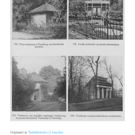
Geplaatst in
Tuinhistorie
|
2
reacties