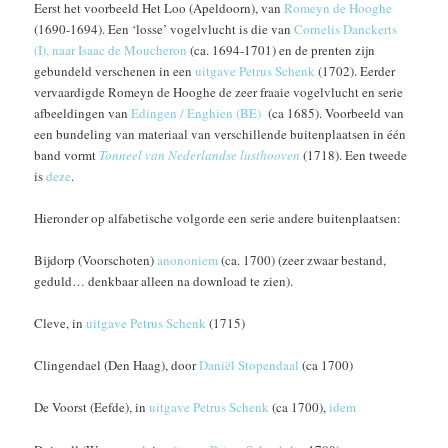
Eerst het voorbeeld Het Loo (Apeldoorn), van
Romeyn de Hooghe
(1690-1694). Een ‘losse’ vogelvlucht is die van
Cornelis Danckerts
(I), naar Isaac de Moucheron
(ca. 1694-1701) en de prenten zijn
gebundeld verschenen in een
uitgave Petrus Schenk
(1702). Eerder
vervaardigde Romeyn de Hooghe de zeer fraaie vogelvlucht en serie
afbeeldingen van
Edingen / Enghien (BE)
(ca 1685). Voorbeeld van
een bundeling van materiaal van verschillende buitenplaatsen in één
band vormt
Tonneel van Nederlandse lusthooven
(1718). Een tweede
is
deze
.
Hieronder op alfabetische volgorde een serie andere buitenplaatsen:
Bijdorp (Voorschoten)
anononiem
(ca. 1700) (zeer zwaar bestand,
geduld… denkbaar alleen na download te zien).
Cleve, in
uitgave Petrus Schenk
(1715)
Clingendael (Den Haag), door
Daniël Stopendaal
(ca 1700)
De Voorst (Eefde), in
uitgave Petrus Schenk
(ca 1700),
idem