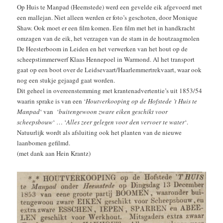
Op Huis te Manpad (Heemstede) werd een gevelde eik afgevoerd met
een mallejan. Niet alleen werden er foto’s geschoten, door Monique
Shaw. Ook moet er een film komen. Een film met het in handkracht
omzagen van de eik, het verzagen van de stam in de houtzaagmolen
De Heesterboom in Leiden en het verwerken van het hout op de
scheepstimmerwerf Klaas Hennepoel in Warmond. Al het transport
gaat op een boot over de Leidsevaart/Haarlemmertrekvaart, waar ook
nog een stukje gejaagd gaat worden.
Dit geheel in overeenstemming met krantenadvertentie’s uit 1853/54
waarin sprake is van een ‘
Houtverkooping op de Hofstede ’t Huis te
Manpad
‘ van ‘
buitengewoon zware eiken geschikt voor
scheepsbouw
‘ … ‘
Alles zeer gelegen voor den vervoer te water
‘.
Natuurlijk wordt als afsluiting ook het planten van de nieuwe
laanbomen gefilmd.
(met dank aan Hein Krantz)