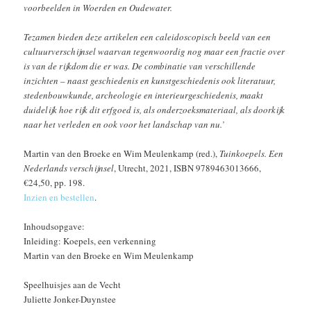
voorbeelden in Woerden en Oudewater.
Tezamen bieden deze artikelen een caleidoscopisch beeld van een
cultuurverschijnsel waarvan tegenwoordig nog maar een fractie over
is van de rijkdom die er was. De combinatie van verschillende
inzichten – naast geschiedenis en kunstgeschiedenis ook literatuur,
stedenbouwkunde, archeologie en interieurgeschiedenis, maakt
duidelijk hoe rijk dit erfgoed is, als onderzoeksmateriaal, als doorkijk
naar het verleden en ook voor het landschap van nu.’
Martin van den Broeke en Wim Meulenkamp (red.),
Tuinkoepels. Een
Nederlands verschijnsel
, Utrecht, 2021, ISBN 9789463013666,
€24,50, pp. 198.
Inzien en bestellen
.
Inhoudsopgave:
Inleiding: Koepels, een verkenning
Martin van den Broeke en Wim Meulenkamp
Speelhuisjes aan de Vecht
Juliette Jonker-Duynstee