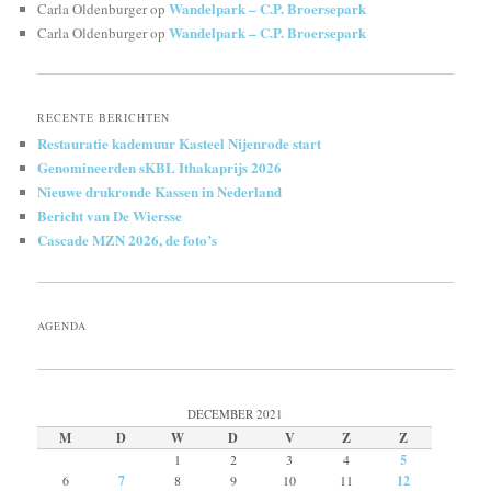
Wandelpark – C.P. Broersepark
Carla Oldenburger
op
Wandelpark – C.P. Broersepark
Carla Oldenburger
op
RECENTE BERICHTEN
Restauratie kademuur Kasteel Nijenrode start
Genomineerden sKBL Ithakaprijs 2026
Nieuwe drukronde Kassen in Nederland
Bericht van De Wiersse
Cascade MZN 2026, de foto’s
AGENDA
DECEMBER 2021
M
D
W
D
V
Z
Z
1
2
3
4
5
6
7
8
9
10
11
12