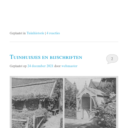
Geplaatst in
Tuinhistorie
|
4
reacties
Tuinhuisjes en bijschriften
2
Geplaatst op
24 december 2021
door
webmaster