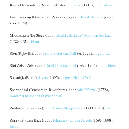
Kasteel Rosendael (Rozendaal), door
Jan Smit
(1718),
idem
,
idem
Leeuwenburg (Driebergen-Rijsenburg), door
Henrik de Leth
(verm.
voor 1728)
Middachten (De Steeg), door
Hendrik de Leth / Adof van der Laan
(1725-1731),
idem
Sion (Rijswijk), door
anon / Pieter van Call
(ca 1725),
vogelvlucht
Slot Zeist (Zeist), door
Daniël Stoopendaal
(1695-1702),
idem
,
idem
Soestdijk (Baarn),
divers
(1695),
uitgave Gerard Valk
Sparrendaal (Driebergen-Rijsenburg), door
Adolf Verrijk
(1758),
zwart-wit uitsneden in meer detail
.
Zuylestein (Leersum), door
Daniël Stoopendaal
(1711-1713),
idem
Zorgvliet (Den Haag), door
Johannes van den Aveele
(1691-1698),
idem