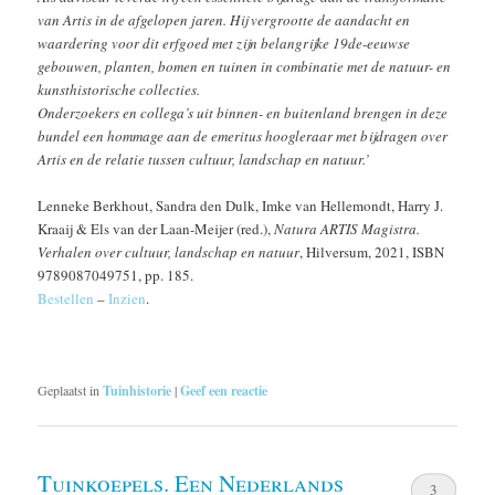
van Artis in de afgelopen jaren. Hij vergrootte de aandacht en
waardering voor dit erfgoed met zijn belangrijke 19de-eeuwse
gebouwen, planten, bomen en tuinen in combinatie met de natuur- en
kunsthistorische collecties.
Onderzoekers en collega’s uit binnen- en buitenland brengen in deze
bundel een hommage aan de emeritus hoogleraar met bijdragen over
Artis en de relatie tussen cultuur, landschap en natuur.’
Lenneke Berkhout, Sandra den Dulk, Imke van Hellemondt, Harry J.
Kraaij & Els van der Laan-Meijer (red.),
Natura ARTIS Magistra.
Verhalen over cultuur, landschap en natuur
, Hilversum, 2021, ISBN
9789087049751, pp. 185.
Bestellen
–
Inzien
.
Geplaatst in
Tuinhistorie
|
Geef een reactie
Tuinkoepels. Een Nederlands
3