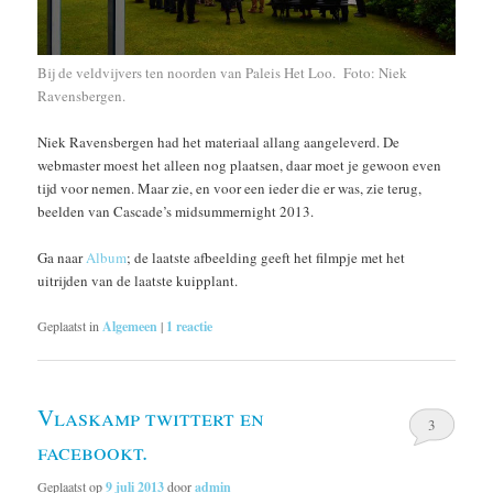
Bij de veldvijvers ten noorden van Paleis Het Loo. Foto: Niek
Ravensbergen.
Niek Ravensbergen had het materiaal allang aangeleverd. De
webmaster moest het alleen nog plaatsen, daar moet je gewoon even
tijd voor nemen. Maar zie, en voor een ieder die er was, zie terug,
beelden van Cascade’s midsummernight 2013.
Ga naar
Album
; de laatste afbeelding geeft het filmpje met het
uitrijden van de laatste kuipplant.
Geplaatst in
Algemeen
|
1
reactie
Vlaskamp twittert en
3
facebookt.
Geplaatst op
9 juli 2013
door
admin