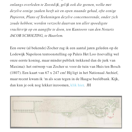
onlangs overleden te Zoestdijk, gelijk ook die geenen, welke met
dezelve eenige zaaken heeft uit en open staande gehad, ofte eenige
Papieren, Plans of Teekeningen dezelve concerneerende, onder zich
zoude hebben; worden verzocht daarvan ten aller spoedigste
vrachtvrije op en aangifte te doen, ten Kantoore van den Notaris
JACOB SCHOLTING, te Haarlem.
Een ouwe (al bekende) Zocher zag ik een aantal jaren geleden op de
Lodewijk Napoleon tentoonstelling op Paleis Het Loo (toevallig wel
onze eerste koning, maar minder publiek trekkend dan de jurk van
Maxima): het ontwerp van Zocher sr. voor de tuin van Huis ten Bosch
(1807). Een kaart van 67 x 247 cm! Hij ligt in het Nationaal Archief,
maar recent kwam ik ‘m als scan tegen in de Haagse beeldbank. Kijk,
dan kun je ook nog lekker inzoomen,
klik hier
. JH