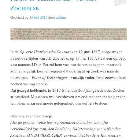
1
Zocher sr.
Geplaatst op
15 juli 2013
door
admin
In de
Opregte Haarlemsche Courant
van 12 juni 1817, enige weken
na het overlijden van J.D. Zocher sr. op 15 mei 1817, staat een oproep,
vast namens J.D. jr. Het zal hem vast om de business gaan, maar ook
zou je mogelijk kunnen zeggen dat ook hij al op zoek was naar de
ontwerpen –
Plans of Teekeningen
– van zijn vader. Twee eeuwen later
zoeken we nog steeds!
Dat gezegd hebbende, in 2017 is het dus 200 jaar geleden dat Zocher
sr. overleed. Misschien wat overdreven om er direct een themajaar van
te maken, maar een mooie gelegenheid om wel iets te doen.
Ook nog even de oproep:
Alle de geenen, welke iets te pretendeeren hebben van, ofte
verschuldigd zijn aan, den Boedel en Nalatenschap van wijlen den
Architect JAN DAVID ZOCHER, gewoond hebbende te Haarlem, en