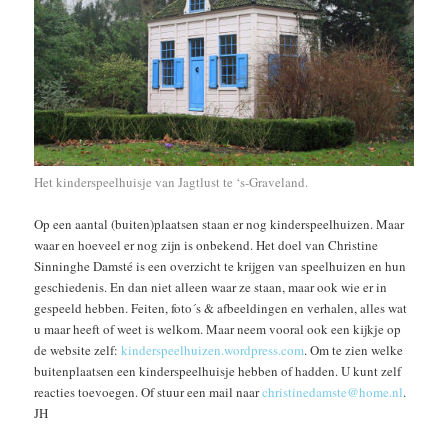
Het kinderspeelhuisje van Jagtlust te ‘s-Graveland.
Op een aantal (buiten)plaatsen staan er nog kinderspeelhuizen. Maar
waar en hoeveel er nog zijn is onbekend. Het doel van Christine
Sinninghe Damsté is een overzicht te krijgen van speelhuizen en hun
geschiedenis. En dan niet alleen waar ze staan, maar ook wie er in
gespeeld hebben. Feiten, foto´s & afbeeldingen en verhalen, alles wat
u maar heeft of weet is welkom. Maar neem vooral ook een kijkje op
de website zelf:
kinderspeelhuizen.wordpress.com
. Om te zien welke
buitenplaatsen een kinderspeelhuisje hebben of hadden. U kunt zelf
reacties toevoegen. Of stuur een mail naar
christinedamste@home.nl
.
JH