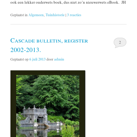
ook een lekker ouderwets boek, dus niet zo’n nieuwerwets eBook. JH
Geplaatst in
Algemeen
,
Tuinhistorie
|
3
reacties
Cascade bulletin, register
2
2002-2013.
Geplaatst op
6 juli 2013
door
admin