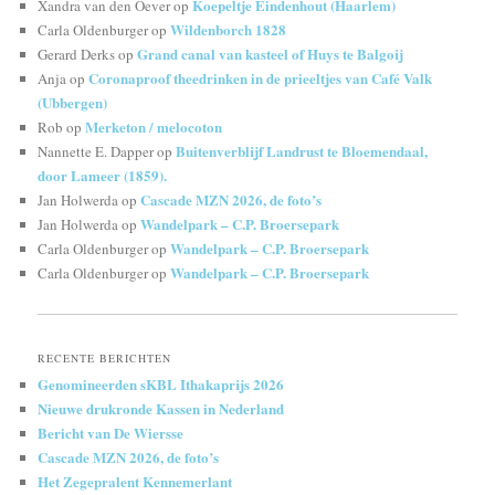
Koepeltje Eindenhout (Haarlem)
Xandra van den Oever
op
Wildenborch 1828
Carla Oldenburger
op
Grand canal van kasteel of Huys te Balgoij
Gerard Derks
op
Coronaproof theedrinken in de prieeltjes van Café Valk
Anja
op
(Ubbergen)
Merketon / melocoton
Rob
op
Buitenverblijf Landrust te Bloemendaal,
Nannette E. Dapper
op
door Lameer (1859).
Cascade MZN 2026, de foto’s
Jan Holwerda
op
Wandelpark – C.P. Broersepark
Jan Holwerda
op
Wandelpark – C.P. Broersepark
Carla Oldenburger
op
Wandelpark – C.P. Broersepark
Carla Oldenburger
op
RECENTE BERICHTEN
Genomineerden sKBL Ithakaprijs 2026
Nieuwe drukronde Kassen in Nederland
Bericht van De Wiersse
Cascade MZN 2026, de foto’s
Het Zegepralent Kennemerlant