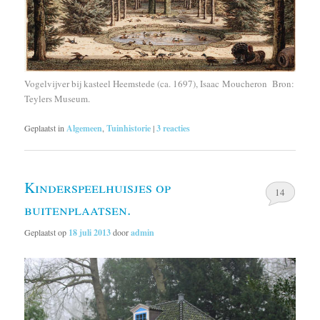
Vogelvijver bij kasteel Heemstede (ca. 1697), Isaac Moucheron Bron:
Teylers Museum.
Geplaatst in
Algemeen
,
Tuinhistorie
|
3
reacties
Kinderspeelhuisjes op
14
buitenplaatsen.
Geplaatst op
18 juli 2013
door
admin