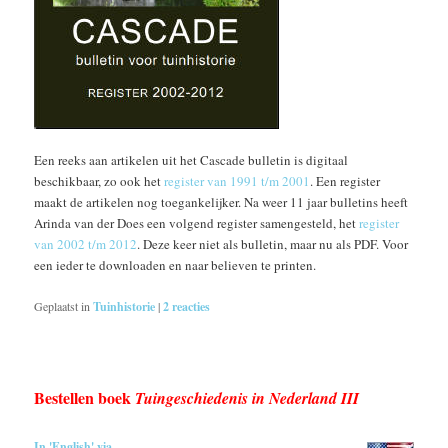
Een reeks aan artikelen uit het Cascade bulletin is digitaal
beschikbaar, zo ook het
register van 1991 t/m 2001
. Een register
maakt de artikelen nog toegankelijker. Na weer 11 jaar bulletins heeft
Arinda van der Does een volgend register samengesteld, het
register
van 2002 t/m 2012
. Deze keer niet als bulletin, maar nu als PDF. Voor
een ieder te downloaden en naar believen te printen.
Geplaatst in
Tuinhistorie
|
2
reacties
Bestellen boek
Tuingeschiedenis in Nederland III
In 'English' via