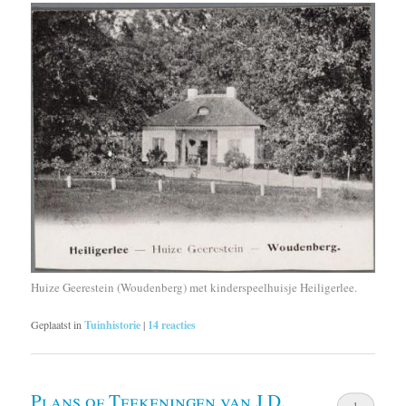
Huize Geerestein (Woudenberg) met kinderspeelhuisje Heiligerlee.
Geplaatst in
Tuinhistorie
|
14
reacties
Plans of Teekeningen van J.D.