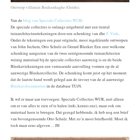
Ontwerp villatuin Beukenhaghe (Goirle).
Van de
blog van Speciale Collecties WUR
:
De speciale collecties is onlangs uitgebreid met een tiental
tuinarchitectuurtekeningen door een schenking van dhr.
F. Vink
.
Onder de tekeningen een paar originele, mooi ingekleurde ontwerpen
van John Juchem, Otto Schulz en Gerard Bleeker. Een zeer welkome
schenking aangezien van de twee eerstgenoemde tuinarchitecten
weinig materiaal bij de speciale collecties aanwezig is en de beide
Bleeker-tekeningen een verrassende aanvulling vormen op de al
aanwezige Bleekercollectie. De schenking komt juist op het moment
dat de laatste hand wordt gelegd aan de invoer van de al aanwezige
Bleeker-documenten
in de database TUiN.
Ik wil er maar aan toevoegen: Speciale Collecties WUR, niet alleen
om er van alles te zien of te halen (info, kennis enz), maar ook om
materiaal heen te brengen. Dat gezegd hebbende, ik heb nog een brief
van bovengenoemde Otto Schulz. Met zo’n mooi briefhoofd. Moet ik
toch maar eens afgeven… JH