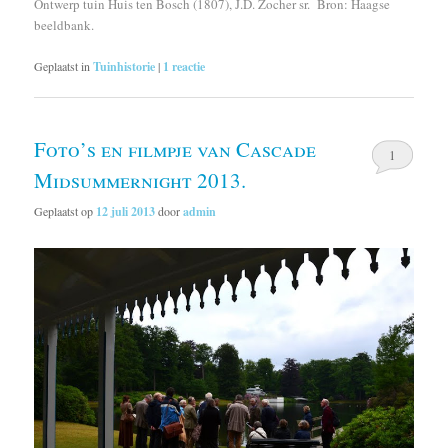
Ontwerp tuin Huis ten Bosch (1807), J.D. Zocher sr. Bron: Haagse
beeldbank.
Geplaatst in
Tuinhistorie
|
1
reactie
Foto’s en filmpje van Cascade
1
Midsummernight 2013.
Geplaatst op
12 juli 2013
door
admin