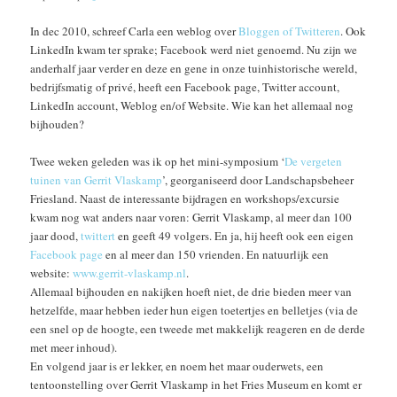
In dec 2010, schreef Carla een weblog over
Bloggen of Twitteren
. Ook
LinkedIn kwam ter sprake; Facebook werd niet genoemd. Nu zijn we
anderhalf jaar verder en deze en gene in onze tuinhistorische wereld,
bedrijfsmatig of privé, heeft een Facebook page, Twitter account,
LinkedIn account, Weblog en/of Website. Wie kan het allemaal nog
bijhouden?
Twee weken geleden was ik op het mini-symposium ‘
De vergeten
tuinen van Gerrit Vlaskamp
’, georganiseerd door Landschapsbeheer
Friesland. Naast de interessante bijdragen en workshops/excursie
kwam nog wat anders naar voren: Gerrit Vlaskamp, al meer dan 100
jaar dood,
twittert
en geeft 49 volgers. En ja, hij heeft ook een eigen
Facebook page
en al meer dan 150 vrienden. En natuurlijk een
website:
www.gerrit-vlaskamp.nl
.
Allemaal bijhouden en nakijken hoeft niet, de drie bieden meer van
hetzelfde, maar hebben ieder hun eigen toetertjes en belletjes (via de
een snel op de hoogte, een tweede met makkelijk reageren en de derde
met meer inhoud).
En volgend jaar is er lekker, en noem het maar ouderwets, een
tentoonstelling over Gerrit Vlaskamp in het Fries Museum en komt er