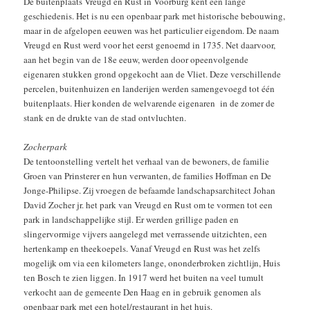
De buitenplaats Vreugd en Rust in Voorburg kent een lange
geschiedenis. Het is nu een openbaar park met historische bebouwing,
maar in de afgelopen eeuwen was het particulier eigendom. De naam
Vreugd en Rust werd voor het eerst genoemd in 1735. Net daarvoor,
aan het begin van de 18e eeuw, werden door opeenvolgende
eigenaren stukken grond opgekocht aan de Vliet. Deze verschillende
percelen, buitenhuizen en landerijen werden samengevoegd tot één
buitenplaats. Hier konden de welvarende eigenaren in de zomer de
stank en de drukte van de stad ontvluchten.
Zocherpark
De tentoonstelling vertelt het verhaal van de bewoners, de familie
Groen van Prinsterer en hun verwanten, de families Hoffman en De
Jonge-Philipse. Zij vroegen de befaamde landschapsarchitect Johan
David Zocher jr. het park van Vreugd en Rust om te vormen tot een
park in landschappelijke stijl. Er werden grillige paden en
slingervormige vijvers aangelegd met verrassende uitzichten, een
hertenkamp en theekoepels. Vanaf Vreugd en Rust was het zelfs
mogelijk om via een kilometers lange, ononderbroken zichtlijn, Huis
ten Bosch te zien liggen. In 1917 werd het buiten na veel tumult
verkocht aan de gemeente Den Haag en in gebruik genomen als
openbaar park met een hotel/restaurant in het huis.