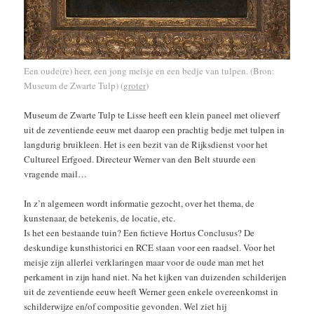
Een oude(re) heer, een jong meisje en een bedje van tulpen. (Bron:
Museum de Zwarte Tulp) (
groter
)
Museum de Zwarte Tulp te Lisse heeft een klein paneel met olieverf
uit de zeventiende eeuw met daarop een prachtig bedje met tulpen in
langdurig bruikleen. Het is een bezit van de Rijksdienst voor het
Cultureel Erfgoed. Directeur Werner van den Belt stuurde een
vragende mail…
In z’n algemeen wordt informatie gezocht, over het thema, de
kunstenaar, de betekenis, de locatie, etc.
Is het een bestaande tuin? Een fictieve Hortus Conclusus? De
deskundige kunsthistorici en RCE staan voor een raadsel. Voor het
meisje zijn allerlei verklaringen maar voor de oude man met het
perkament in zijn hand niet. Na het kijken van duizenden schilderijen
uit de zeventiende eeuw heeft Werner geen enkele overeenkomst in
schilderwijze en/of compositie gevonden. Wel ziet hij