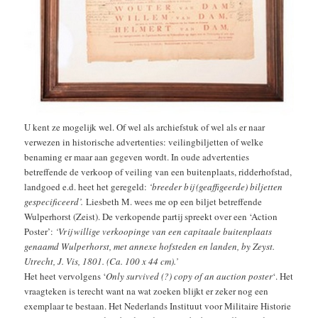
U kent ze mogelijk wel. Of wel als archiefstuk of wel als er naar
verwezen in historische advertenties: veilingbiljetten of welke
benaming er maar aan gegeven wordt. In oude advertenties
betreffende de verkoop of veiling van een buitenplaats, ridderhofstad,
landgoed e.d. heet het geregeld:
‘breeder bij (geaffigeerde) biljetten
gespecificeerd’.
Liesbeth M. wees me op een biljet betreffende
Wulperhorst (Zeist). De verkopende partij spreekt over een ‘Action
Poster’:
‘Vrij willige verkoopinge van een capitaale buitenplaats
genaamd Wulperhorst, met annexe hofsteden en landen, by Zeyst.
Utrecht, J. Vis, 1801. (Ca. 100 x 44 cm).’
Het heet vervolgens ‘
Only survived (?) copy of an auction poster
‘. Het
vraagteken is terecht want na wat zoeken blijkt er zeker nog een
exemplaar te bestaan. Het Nederlands Instituut voor Militaire Historie