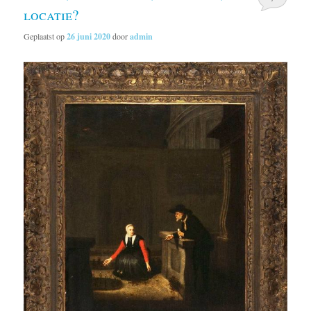
locatie?
Geplaatst op
26 juni 2020
door
admin