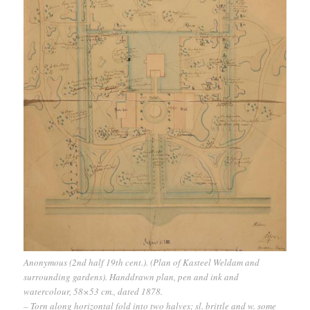
Anonymous (2nd half 19th cent.). (Plan of Kasteel Weldam and
surrounding gardens). Handdrawn plan, pen and ink and
watercolour, 58×53 cm., dated 1878.
– Torn along horizontal fold into two halves; sl. brittle and w. some