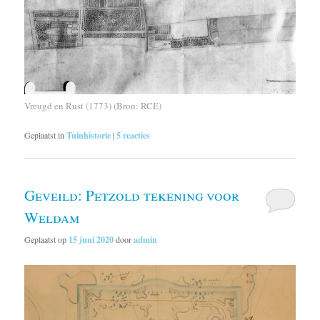
Vreugd en Rust (1773) (Bron: RCE)
Geplaatst in
Tuinhistorie
|
5
reacties
Geveild: Petzold tekening voor
Weldam
Geplaatst op
15 juni 2020
door
admin