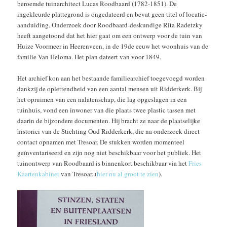
beroemde tuinarchitect Lucas Roodbaard (1782-1851). De
ingekleurde plattegrond is ongedateerd en bevat geen titel of locatie-
aanduiding. Onderzoek door Roodbaard-deskundige Rita Radetzky
heeft aangetoond dat het hier gaat om een ontwerp voor de tuin van
Huize Voormeer in Heerenveen, in de 19de eeuw het woonhuis van de
familie Van Heloma. Het plan dateert van voor 1849.
Het archief kon aan het bestaande familiearchief toegevoegd worden
dankzij de oplettendheid van een aantal mensen uit Ridderkerk. Bij
het opruimen van een nalatenschap, die lag opgeslagen in een
tuinhuis, vond een inwoner van die plaats twee plastic tassen met
daarin de bijzondere documenten. Hij bracht ze naar de plaatselijke
historici van de Stichting Oud Ridderkerk, die na onderzoek direct
contact opnamen met Tresoar. De stukken worden momenteel
geïnventariseerd en zijn nog niet beschikbaar voor het publiek. Het
tuinontwerp van Roodbaard is binnenkort beschikbaar via het
Fries
Kaartenkabinet
van Tresoar. (
hier nu al groot te zien
).