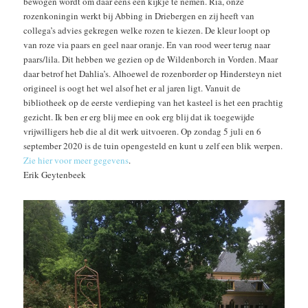
bewogen wordt om daar eens een kijkje te nemen. Ria, onze
rozenkoningin werkt bij Abbing in Driebergen en zij heeft van
collega’s advies gekregen welke rozen te kiezen. De kleur loopt op
van roze via paars en geel naar oranje. En van rood weer terug naar
paars/lila. Dit hebben we gezien op de Wildenborch in Vorden. Maar
daar betrof het Dahlia’s. Alhoewel de rozenborder op Hindersteyn niet
origineel is oogt het wel alsof het er al jaren ligt. Vanuit de
bibliotheek op de eerste verdieping van het kasteel is het een prachtig
gezicht. Ik ben er erg blij mee en ook erg blij dat ik toegewijde
vrijwilligers heb die al dit werk uitvoeren. Op zondag 5 juli en 6
september 2020 is de tuin opengesteld en kunt u zelf een blik werpen.
Zie hier voor meer gegevens
.
Erik Geytenbeek