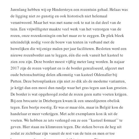
Jarenlang hebben wij op Hindersteyn een rozentuin gehad. Helaas was
de ligging niet zo gunstig en ook historisch niet helemaal
verantwoord. Maar het was met name ook te nat in dat deel van de
tuin. Een vrijwilligster maakte veel werk van het verzorgen van de
rozen, onze rozenkoningin om het maar zo te zeggen. De plek bleek
uiteindelijk nodig voor de bouw van tenten in verband met de
huwelijken die wij enige malen per jaar faciliteren. Besloten werd een
nieuwe rozenborder aan te leggen, één die ook vanuit het kasteel te
zien zou zijn. Deze border moest vijftig meter lang worden. In najaar
2017 zijn de rozen verplant en is de border gerealiseerd, afgezet met
oude betonschutting delen afkomstig van kasteel Oldenaller bij
Putten. Deze betonplanken zijn niet zo dik als de moderne varianten,
je krijgt dan een mooi dun randje waar het gras tegen aan kan groeien.
De border is wat opgehoogd zodat de rozen geen natte voeten krijgen.
Bij een brocante in Driebergen kwam ik een smeedijzeren obelisk
tegen. Een beetje roestig. Er was er maar één, maar in België kon de
handelaar er meer verkrijgen. Met acht exemplaren kon ik uit de
voeten. We hebben ze iets verlengd om ze een ‘’kasteel formaat’’ te
geven. Hier staan nu klimrozen tegen. Die steken boven de heg uit
zodat ze zichtbaar zijn vanuit de rest van de tuin en men er toe