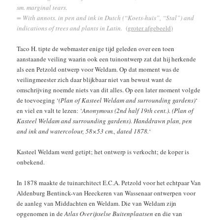
sm. marginal tears.
= With annots. in pen and ink in Dutch (“Koets-huis”, “Stal”) and
indications of trees and plants in Latin.
(
groter afgebeeld
)
Taco H. tipte de webmaster enige tijd geleden over een toen
aanstaande veiling waarin ook een tuinontwerp zat dat hij herkende
als een Petzold ontwerp voor Weldam. Op dat moment was de
veilingmeester zich daar blijkbaar niet van bewust want de
omschrijving noemde niets van dit alles. Op een later moment volgde
de toevoeging ‘
(Plan of Kasteel Weldam and surrounding gardens)
‘
en viel en valt te lezen: ‘
Anonymous (2nd half 19th cent.). (Plan of
Kasteel Weldam and surrounding gardens). Handdrawn plan, pen
and ink and watercolour, 58×53 cm., dated 1878.
‘
Kasteel Weldam werd getipt; het ontwerp is verkocht; de koper is
onbekend.
In 1878 maakte de tuinarchitect E.C.A. Petzold voor het echtpaar Van
Aldenburg Bentinck-van Heeckeren van Wassenaar ontwerpen voor
de aanleg van Middachten en Weldam. Die van Weldam zijn
opgenomen in de
Atlas Overijsselse Buitenplaatsen
en die van