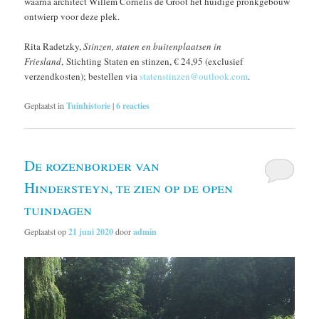
waarna architect Willem Cornelis de Groot het huidige pronkgebouw
ontwierp voor deze plek.
Rita Radetzky,
Stinzen, staten en buitenplaatsen in
Friesland
, Stichting Staten en stinzen, € 24,95 (exclusief
verzendkosten); bestellen via
statenstinzen@outlook.com
.
Geplaatst in
Tuinhistorie
|
6
reacties
De rozenborder van
Hindersteyn, te zien op de open
tuindagen
Geplaatst op
21 juni 2020
door
admin