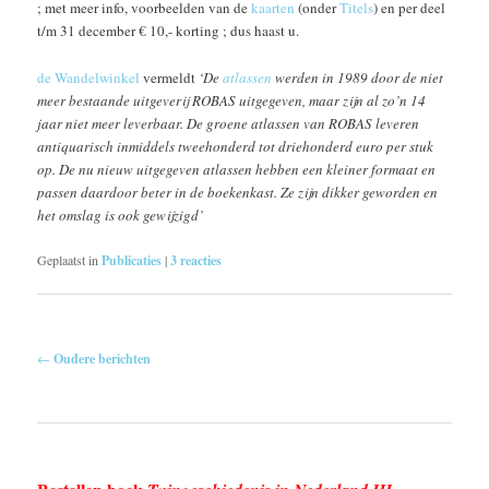
; met meer info, voorbeelden van de
kaarten
(onder
Titels
) en per deel
t/m 31 december € 10,- korting ; dus haast u.
de Wandelwinkel
vermeldt
‘De
atlassen
werden in 1989 door de niet
meer bestaande uitgeverij ROBAS uitgegeven, maar zijn al zo’n 14
jaar niet meer leverbaar. De groene atlassen van ROBAS leveren
antiquarisch inmiddels tweehonderd tot driehonderd euro per stuk
op. De nu nieuw uitgegeven atlassen hebben een kleiner formaat en
passen daardoor beter in de boekenkast. Ze zijn dikker geworden en
het omslag is ook gewijzigd’
Geplaatst in
Publicaties
|
3
reacties
Berichtnavigatie
←
Oudere berichten