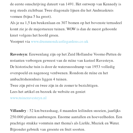
de eerste omschrijving dateert van 1491. Het ontwerp van Kennedy is
nog steeds zichtbaar. Twee diagonale lijnen die het Andreaskruis
vormen (bijna 5 ha groot).
Als je na 1,5 km beukenlaan en 307 bomen op het bovenste terrasdeel
komt zie je de majestueuze tuinen. WOW is dan de meest gehoorde
kreet volgens het hoofd groen.
Voorpret via
www.drummondcastlegardens.co.uk
Ravesteyn
: Eeuwenlang zijn op het Zuid Hollandse Voorne-Putten de
restanten verborgen geweest van de ruïne van kasteel Ravesteyn.
De historische tuin is door de watersnoodramp van 1953 volledig
overspoeld en nagenoeg verdwenen. Rondom de ruïne en het
ambachtsherenhuis liggen 4 tuinen.
Twee zijn privé en twee zijn in de zomer te bezichtigen.
Lees het artikel en bezoek de website en geniet
www.ruineravesteyn.nl
Villandry
: 52 km buxushaag, 4 maanden leilinden snoeien, jaarlijks
250.000 planten aanbrengen. Enorme aantallen en hoeveelheden. Een
prachtige strakke vormtuin met thema’s als Liefde, Muziek en Water.
Bijzonder gebruik van groente en fruit soorten.