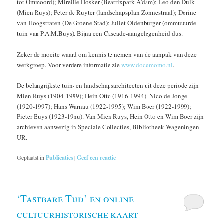
tot Ommoord); Mireille Dosker (Beatrixpark A’dam); Leo den Dulk
(Mien Ruys); Peter de Ruyter (landschapsplan Zonnestraal); Dorine
van Hoogstraten (De Groene Stad); Juliet Oldenburger (ommuuurde
tuin van P.A.M.Buys). Bijna een Cascade-aangelegenheid dus.
Zeker de moeite waard om kennis te nemen van de aanpak van deze
werkgroep. Voor verdere informatie zie
www.docomomo.nl
.
De belangrijkste tuin- en landschapsarchitecten uit deze periode zijn
Mien Ruys (1904-1999); Hein Otto (1916-1994); Nico de Jonge
(1920-1997); Hans Warnau (1922-1995); Wim Boer (1922-1999);
Pieter Buys (1923-19nu). Van Mien Ruys, Hein Otto en Wim Boer zijn
archieven aanwezig in Speciale Collecties, Bibliotheek Wageningen
UR.
Geplaatst in
Publicaties
|
Geef een reactie
‘Tastbare Tijd’ en online
cultuurhistorische kaart