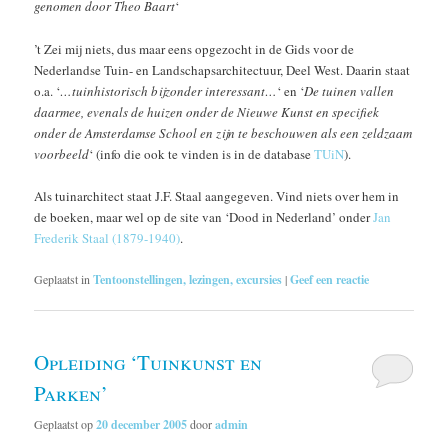
genomen door Theo Baart
‘
’t Zei mij niets, dus maar eens opgezocht in de Gids voor de
Nederlandse Tuin- en Landschapsarchitectuur, Deel West. Daarin staat
o.a. ‘
…tuinhistorisch bijzonder interessant…
‘ en ‘
De tuinen vallen
daarmee, evenals de huizen onder de Nieuwe Kunst en specifiek
onder de Amsterdamse School en zijn te beschouwen als een zeldzaam
voorbeeld
‘ (info die ook te vinden is in de database
TUiN
).
Als tuinarchitect staat J.F. Staal aangegeven. Vind niets over hem in
de boeken, maar wel op de site van ‘Dood in Nederland’ onder
Jan
Frederik Staal (1879-1940)
.
Geplaatst in
Tentoonstellingen, lezingen, excursies
|
Geef een reactie
Opleiding ‘Tuinkunst en
Parken’
Geplaatst op
20 december 2005
door
admin