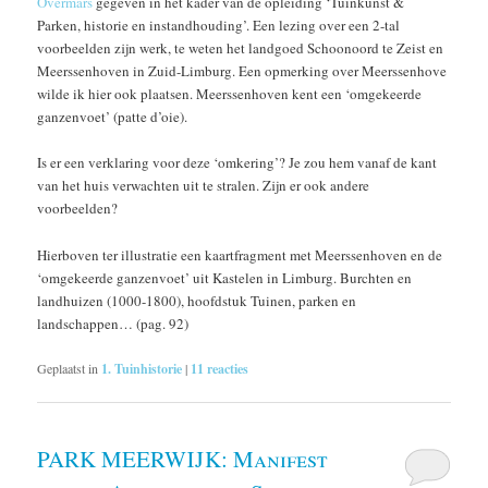
Overmars
gegeven in het kader van de opleiding ‘Tuinkunst &
Parken, historie en instandhouding’. Een lezing over een 2-tal
voorbeelden zijn werk, te weten het landgoed Schoonoord te Zeist en
Meerssenhoven in Zuid-Limburg. Een opmerking over Meerssenhove
wilde ik hier ook plaatsen. Meerssenhoven kent een ‘omgekeerde
ganzenvoet’ (patte d’oie).
Is er een verklaring voor deze ‘omkering’? Je zou hem vanaf de kant
van het huis verwachten uit te stralen. Zijn er ook andere
voorbeelden?
Hierboven ter illustratie een kaartfragment met Meerssenhoven en de
‘omgekeerde ganzenvoet’ uit Kastelen in Limburg. Burchten en
landhuizen (1000-1800), hoofdstuk Tuinen, parken en
landschappen… (pag. 92)
Geplaatst in
1. Tuinhistorie
|
11
reacties
PARK MEERWIJK: Manifest