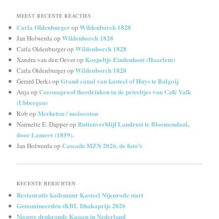
MEEST RECENTE REACTIES
Carla Oldenburger
Wildenborch 1828
op
Wildenborch 1828
Jan Holwerda
op
Wildenborch 1828
Carla Oldenburger
op
Koepeltje Eindenhout (Haarlem)
Xandra van den Oever
op
Wildenborch 1828
Carla Oldenburger
op
Grand canal van kasteel of Huys te Balgoij
Gerard Derks
op
Coronaproof theedrinken in de prieeltjes van Café Valk
Anja
op
(Ubbergen)
Merketon / melocoton
Rob
op
Buitenverblijf Landrust te Bloemendaal,
Nannette E. Dapper
op
door Lameer (1859).
Cascade MZN 2026, de foto’s
Jan Holwerda
op
RECENTE BERICHTEN
Restauratie kademuur Kasteel Nijenrode start
Genomineerden sKBL Ithakaprijs 2026
Nieuwe drukronde Kassen in Nederland