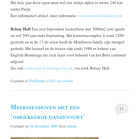
Het hele jaar door open maar wel een stukje rijden te weten 240 km
onder Parijs.
Een informatief artikel, meer informatie
www.chateauvillandry.com
Belsay Hall
Een zeer bijzondere kasteeltuin met 3000m2 zeer aparte
en wel 200 jaar oude beplanting. Het kastelencomplex is rond 1200
gesticht en in de 17-de eeuw heeft de Middleton family zijn stempel
gedrukt. Het kasteel en de tuinen zijn sinds 1980 in beheer van
English Hermitage die zich inzet voor behoud van het Brits cultureel
erfgoed.
Zie ook
www.english-heritage.org.uk
, via zoek Belsay Hall.
Geplaatst in
Publicaties
|
Geef een reactie
Meerssenhoven met een
11
‘omgekeerde ganzenvoet’
Geplaatst op
26 december 2005
door
admin