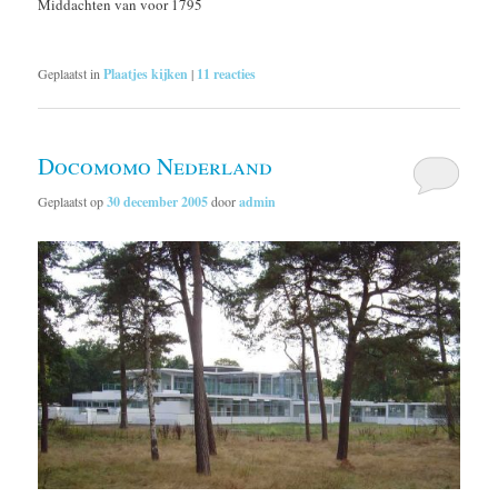
Middachten van voor 1795
Geplaatst in
Plaatjes kijken
|
11
reacties
Docomomo Nederland
Geplaatst op
30 december 2005
door
admin