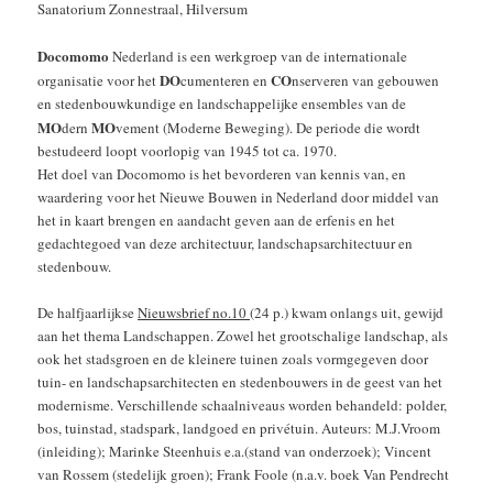
Sanatorium Zonnestraal, Hilversum
Docomomo
Nederland is een werkgroep van de internationale
DO
CO
organisatie voor het
cumenteren en
nserveren van gebouwen
en stedenbouwkundige en landschappelijke ensembles van de
MO
MO
dern
vement (Moderne Beweging). De periode die wordt
bestudeerd loopt voorlopig van 1945 tot ca. 1970.
Het doel van Docomomo is het bevorderen van kennis van, en
waardering voor het Nieuwe Bouwen in Nederland door middel van
het in kaart brengen en aandacht geven aan de erfenis en het
gedachtegoed van deze architectuur, landschapsarchitectuur en
stedenbouw.
De halfjaarlijkse
Nieuwsbrief no.10
(24 p.) kwam onlangs uit, gewijd
aan het thema Landschappen. Zowel het grootschalige landschap, als
ook het stadsgroen en de kleinere tuinen zoals vormgegeven door
tuin- en landschapsarchitecten en stedenbouwers in de geest van het
modernisme. Verschillende schaalniveaus worden behandeld: polder,
bos, tuinstad, stadspark, landgoed en privétuin. Auteurs: M.J.Vroom
(inleiding); Marinke Steenhuis e.a.(stand van onderzoek); Vincent
van Rossem (stedelijk groen); Frank Foole (n.a.v. boek Van Pendrecht