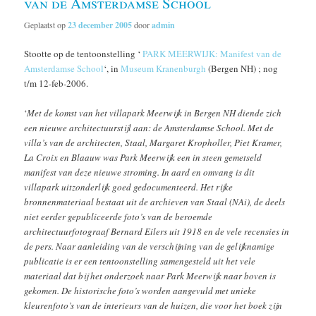
van de Amsterdamse School
Geplaatst op
23 december 2005
door
admin
Stootte op de tentoonstelling ‘
PARK MEERWIJK: Manifest van de
Amsterdamse School
‘, in
Museum Kranenburgh
(Bergen NH) ; nog
t/m 12-feb-2006.
‘
Met de komst van het villapark Meerwijk in Bergen NH diende zich
een nieuwe architectuurstijl aan: de Amsterdamse School. Met de
villa’s van de architecten, Staal, Margaret Kropholler, Piet Kramer,
La Croix en Blaauw was Park Meerwijk een in steen gemetseld
manifest van deze nieuwe stroming. In aard en omvang is dit
villapark uitzonderlijk goed gedocumenteerd. Het rijke
bronnenmateriaal bestaat uit de archieven van Staal (NAi), de deels
niet eerder gepubliceerde foto’s van de beroemde
architectuurfotograaf Bernard Eilers uit 1918 en de vele recensies in
de pers. Naar aanleiding van de verschijning van de gelijknamige
publicatie is er een tentoonstelling samengesteld uit het vele
materiaal dat bij het onderzoek naar Park Meerwijk naar boven is
gekomen. De historische foto’s worden aangevuld met unieke
kleurenfoto’s van de interieurs van de huizen, die voor het boek zijn