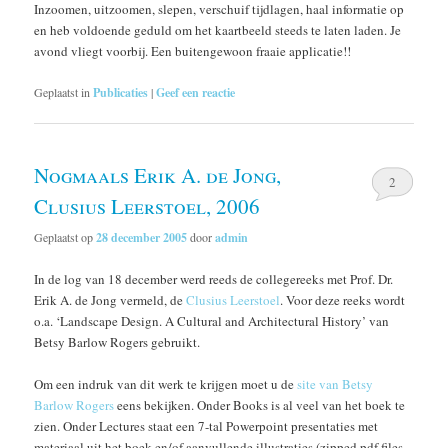
Inzoomen, uitzoomen, slepen, verschuif tijdlagen, haal informatie op
en heb voldoende geduld om het kaartbeeld steeds te laten laden. Je
avond vliegt voorbij. Een buitengewoon fraaie applicatie!!
Geplaatst in
Publicaties
|
Geef een reactie
Nogmaals Erik A. de Jong,
2
Clusius Leerstoel, 2006
Geplaatst op
28 december 2005
door
admin
In de log van 18 december werd reeds de collegereeks met Prof. Dr.
Erik A. de Jong vermeld, de
Clusius Leerstoel
. Voor deze reeks wordt
o.a. ‘Landscape Design. A Cultural and Architectural History’ van
Betsy Barlow Rogers gebruikt.
Om een indruk van dit werk te krijgen moet u de
site van Betsy
Barlow Rogers
eens bekijken. Onder Books is al veel van het boek te
zien. Onder Lectures staat een 7-tal Powerpoint presentaties met
materiaal uit het boek en/of aanvullende illustraties (zipped pdf files,