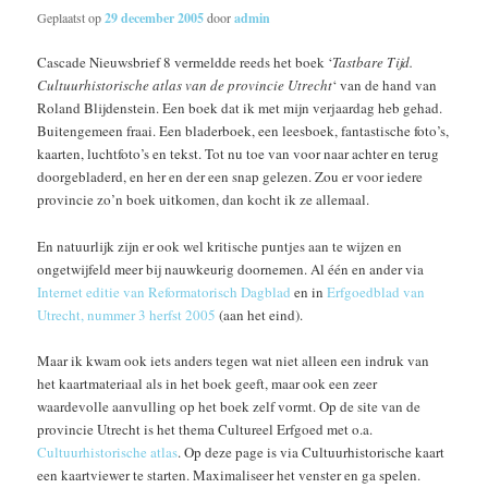
Geplaatst op
29 december 2005
door
admin
Cascade Nieuwsbrief 8 vermeldde reeds het boek ‘
Tastbare Tijd.
Cultuurhistorische atlas van de provincie Utrecht
‘ van de hand van
Roland Blijdenstein. Een boek dat ik met mijn verjaardag heb gehad.
Buitengemeen fraai. Een bladerboek, een leesboek, fantastische foto’s,
kaarten, luchtfoto’s en tekst. Tot nu toe van voor naar achter en terug
doorgebladerd, en her en der een snap gelezen. Zou er voor iedere
provincie zo’n boek uitkomen, dan kocht ik ze allemaal.
En natuurlijk zijn er ook wel kritische puntjes aan te wijzen en
ongetwijfeld meer bij nauwkeurig doornemen. Al één en ander via
Internet editie van Reformatorisch Dagblad
en in
Erfgoedblad van
Utrecht, nummer 3 herfst 2005
(aan het eind).
Maar ik kwam ook iets anders tegen wat niet alleen een indruk van
het kaartmateriaal als in het boek geeft, maar ook een zeer
waardevolle aanvulling op het boek zelf vormt. Op de site van de
provincie Utrecht is het thema Cultureel Erfgoed met o.a.
Cultuurhistorische atlas
. Op deze page is via Cultuurhistorische kaart
een kaartviewer te starten. Maximaliseer het venster en ga spelen.