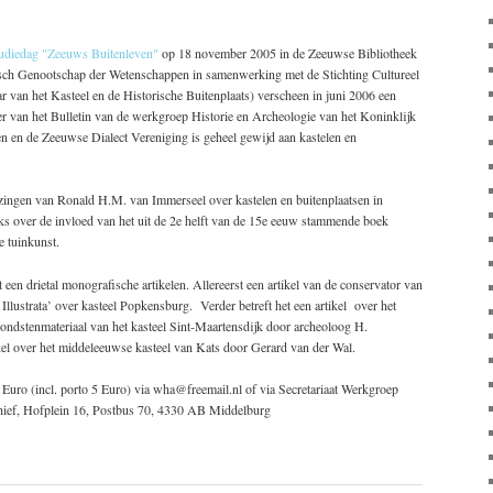
tudiedag "Zeeuws Buitenleven"
op 18 november 2005 in de Zeeuwse Bibliotheek
sch Genootschap der Wetenschappen in samenwerking met de Stichting Cultureel
r van het Kasteel en de Historische Buitenplaats) verscheen in juni 2006 een
van het Bulletin van de werkgroep Historie en Archeologie van het Koninklijk
en de Zeeuwse Dialect Vereniging is geheel gewijd aan kastelen en
ingen van Ronald H.M. van Immerseel over kastelen en buitenplaatsen in
 over de invloed van het uit de 2e helft van de 15e eeuw stammende boek
 tuinkunst.
en drietal monografische artikelen. Allereerst een artikel van de conservator van
 Illustrata’ over kasteel Popkensburg. Verder betreft het een artikel over het
ondstenmateriaal van het kasteel Sint-Maartensdijk door archeoloog H.
el over het middeleeuwse kasteel van Kats door Gerard van der Wal.
 Euro (incl. porto 5 Euro) via wha@freemail.nl of via Secretariaat Werkgroep
chief, Hofplein 16, Postbus 70, 4330 AB Middelburg