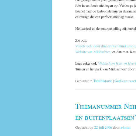
foto in een boek niet tegen op. Verder ga j
koepel naar de tentoonstelling en daarna a
entourage die een perfecte middag maakt.
Het kasteel en de tentoonstelling zijn enk
Zie ook:
Vogelvlucht door drie eeuwen tuinkunst 
Website van Middachten
, en dan m.n. Kast
Lees zeker ook
Middachten Huis en Heerl
Tuinen en het park van Middachten’ doo
Geplaatst in
Tuinhistorie
|
Geef een react
Themanummer Neha
en buitenplaatsen
Geplaatst op
22 juli 2006
door
admin