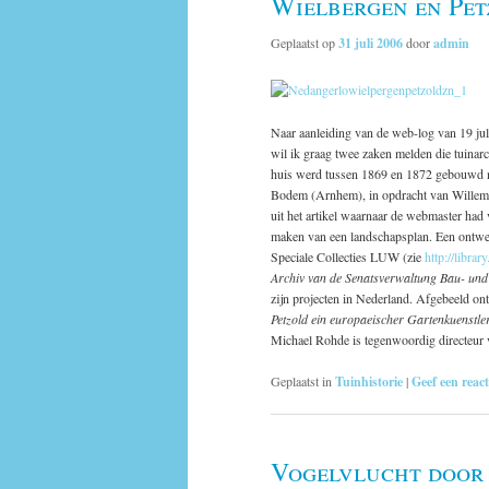
Wielbergen en Pet
Geplaatst op
31 juli 2006
door
admin
Naar aanleiding van de web-log van 19 jul
wil ik graag twee zaken melden die tuinarc
huis werd tussen 1869 en 1872 gebouwd na
Bodem (Arnhem), in opdracht van Willem Ba
uit het artikel waarnaar de webmaster had
maken van een landschapsplan. Een ontwer
Speciale Collecties LUW (zie
http://librar
Archiv van de Senatsverwaltung Bau- und
zijn projecten in Nederland. Afgebeeld o
Petzold ein europaeischer Gartenkuenstl
Michael Rohde is tegenwoordig directeu
Geplaatst in
Tuinhistorie
|
Geef een react
Vogelvlucht door 