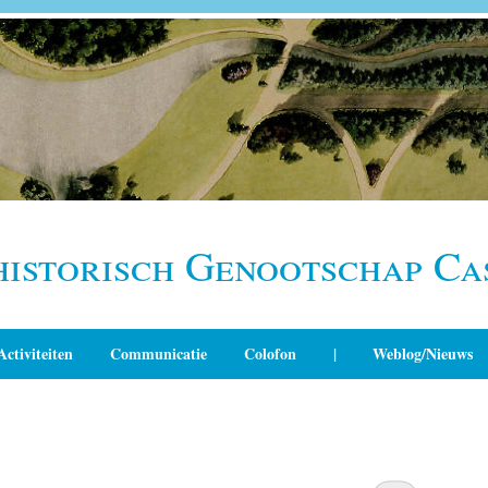
historisch Genootschap Ca
Activiteiten
Communicatie
Colofon
|
Weblog/Nieuws