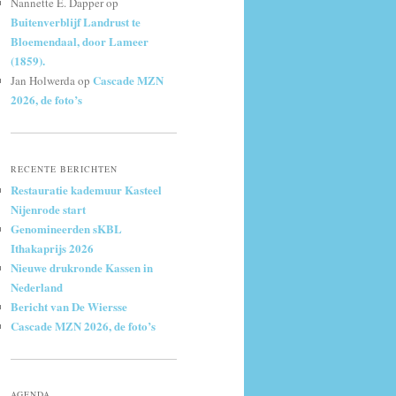
Nannette E. Dapper
op
Buitenverblijf Landrust te
Bloemendaal, door Lameer
(1859).
Cascade MZN
Jan Holwerda
op
2026, de foto’s
RECENTE BERICHTEN
Restauratie kademuur Kasteel
Nijenrode start
Genomineerden sKBL
Ithakaprijs 2026
Nieuwe drukronde Kassen in
Nederland
Bericht van De Wiersse
Cascade MZN 2026, de foto’s
AGENDA