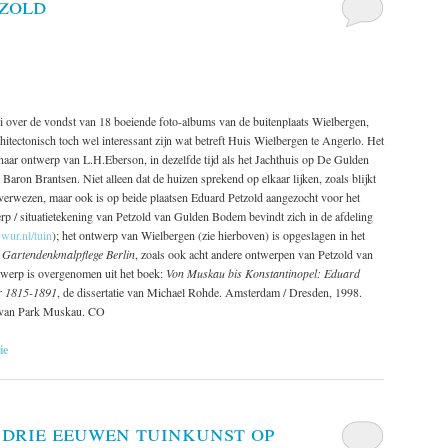
zold
i over de vondst van 18 boeiende foto-albums van de buitenplaats Wielbergen,
hitectonisch toch wel interessant zijn wat betreft Huis Wielbergen te Angerlo.
Het
ar ontwerp van L.H.Eberson, in dezelfde tijd als het Jachthuis op De Gulden
ron Brantsen. Niet alleen dat de huizen sprekend op elkaar lijken, zoals blijkt
 verwezen, maar ook is op beide plaatsen Eduard Petzold aangezocht voor het
p / situatietekening van Petzold van Gulden Bodem bevindt zich in de afdeling
y.wur.nl/tuin
); het ontwerp van Wielbergen (zie hierboven) is opgeslagen in het
 Gartendenkmalpflege Berlin
, zoals ook acht andere ontwerpen van Petzold van
ntwerp is overgenomen uit het boek:
Von Muskau bis Konstantinopel: Eduard
er 1815-1891
, de dissertatie van Michael Rohde. Amsterdam / Dresden, 1998.
r van Park Muskau. CO
ie
drie eeuwen tuinkunst op