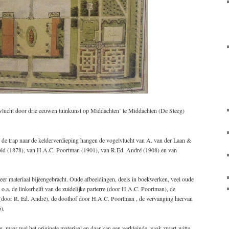
vlucht door drie eeuwen tuinkunst op Middachten’ te Middachten (De Steeg)
gs de trap naar de kelderverdieping hangen de vogelvlucht van A. van der Laan &
old (1878), van H.A.C. Poortman (1901), van R.Ed. André (1908) en van
er materiaal bijeengebracht. Oude afbeeldingen, deels in boekwerken, veel oude
 o.a. de linkerhelft van de zuidelijke parterre (door H.A.C. Poortman), de
e (door R. Ed. André), de doolhof door H.A.C. Poortman , de vervanging hiervan
).
g, maar wel het originele materiaal en daar kan een verkleinde, vaak zwart-witte,