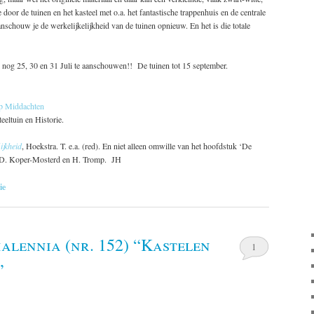
e door de tuinen en het kasteel met o.a. het fantastische trappenhuis en de centrale
anschouw je de werkelijkelijkheid van de tuinen opnieuw. En het is die totale
el nog 25, 30 en 31 Juli te aanschouwen!! De tuinen tot 15 september.
op Middachten
eeltuin en Historie.
ijkheid
, Hoekstra. T. e.a. (red). En niet alleen omwille van het hoofdstuk ‘De
r D. Koper-Mosterd en H. Tromp. JH
ie
lennia (nr. 152) “Kastelen
1
”