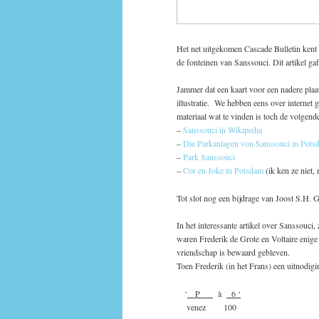
Het net uitgekomen Cascade Bulletin kent
de fonteinen van Sanssouci. Dit artikel gaf 
Jammer dat een kaart voor een nadere plaa
illustratie. We hebben eens over internet
materiaal wat te vinden is toch de volgend
–
Sanssouci in Wikipedia
–
Die Parkanlagen von Sanssouci in Pots
–
Park Sanssouci
–
Cor en Joke in Potsdam
(ik ken ze niet, 
Tot slot nog een bijdrage van Joost S.H. G
In het interessante artikel over Sanssouci
waren Frederik de Grote en Voltaire enige 
vriendschap is bewaard gebleven.
Toen Frederik (in het Frans) een uitnodigin
‘
P
à
6 ‘
venez 100