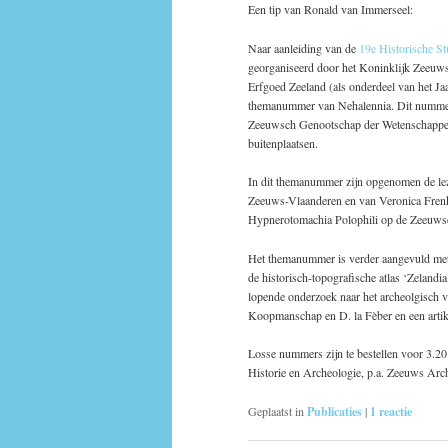
Een tip van Ronald van Immerseel:
Naar aanleiding van de
19e Historische S
georganiseerd door het Koninklijk Zeeuw
Erfgoed Zeeland (als onderdeel van het Jaa
themanummer van Nehalennia. Dit nummer 
Zeeuwsch Genootschap der Wetenschappen 
buitenplaatsen.
In dit themanummer zijn opgenomen de lez
Zeeuws-Vlaanderen en van Veronica Frenks
Hypnerotomachia Polophili op de Zeeuwse
Het themanummer is verder aangevuld met e
de historisch-topografische atlas ‘Zelandia
lopende onderzoek naar het archeolgisch v
Koopmanschap en D. la Fèber en een artik
Losse nummers zijn te bestellen voor 3.20
Historie en Archeologie, p.a. Zeeuws Ar
Geplaatst in
Publicaties
|
1
reactie