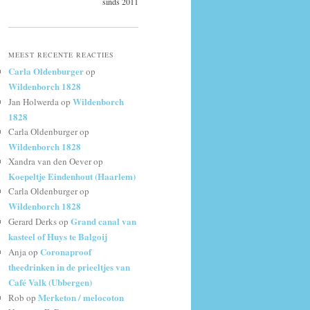
sinds 2011
MEEST RECENTE REACTIES
Carla Oldenburger
op
Wildenborch 1828
Wildenborch
Jan Holwerda
op
1828
Carla Oldenburger
op
Wildenborch 1828
Xandra van den Oever
op
Koepeltje Eindenhout (Haarlem)
Carla Oldenburger
op
Wildenborch 1828
Grand canal van
Gerard Derks
op
kasteel of Huys te Balgoij
Coronaproof
Anja
op
theedrinken in de prieeltjes van
Café Valk (Ubbergen)
Merketon / melocoton
Rob
op