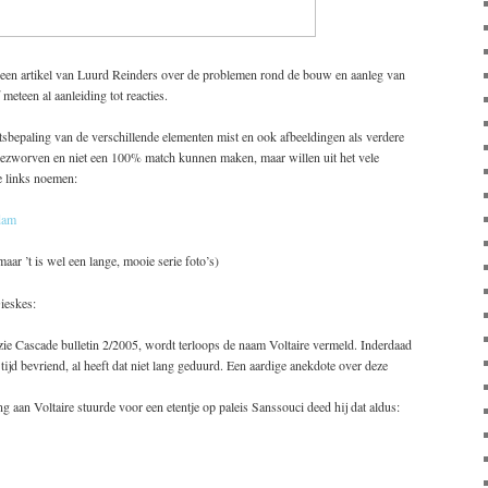
 een artikel van Luurd Reinders over de problemen rond de bouw en aanleg van
meteen al aanleiding tot reacties.
tsbepaling van de verschillende elementen mist en ook afbeeldingen als verdere
 gezworven en niet een 100% match kunnen maken, maar willen uit het vele
e links noemen:
dam
maar ’t is wel een lange, mooie serie foto’s)
ieskes:
, zie Cascade bulletin 2/2005, wordt terloops de naam Voltaire vermeld. Inderdaad
tijd bevriend, al heeft dat niet lang geduurd. Een aardige anekdote over deze
g aan Voltaire stuurde voor een etentje op paleis Sanssouci deed hij dat aldus: