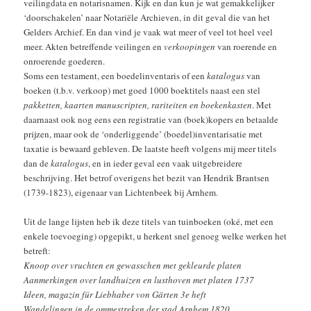
veilingdata en notarisnamen. Kijk en dan kun je wat gemakkelijker
‘doorschakelen’ naar Notariële Archieven, in dit geval die van het
Gelders Archief. En dan vind je vaak wat meer of veel tot heel veel
meer. Akten betreffende veilingen en
verkoopingen
van roerende en
onroerende goederen.
Soms een testament, een boedelinventaris of een
katalogus
van
boeken (t.b.v. verkoop) met goed 1000 boektitels naast een stel
pakketten, kaarten manuscripten, rariteiten en boekenkasten
. Met
daarnaast ook nog eens een registratie van (boek)kopers en betaalde
prijzen, maar ook de ‘onderliggende’ (boedel)inventarisatie met
taxatie is bewaard gebleven. De laatste heeft volgens mij meer titels
dan de
katalogus
, en in ieder geval een vaak uitgebreidere
beschrijving. Het betrof overigens het bezit van Hendrik Brantsen
(1739-1823), eigenaar van Lichtenbeek bij Arnhem.
Uit de lange lijsten heb ik deze titels van tuinboeken (oké, met een
enkele toevoeging) opgepikt, u herkent snel genoeg welke werken het
betreft:
Knoop over vruchten en gewasschen met gekleurde platen
Aanmerkingen over landhuizen en lusthoven met platen 1737
Ideen, magazin für Liebhaber von Gärten 3e heft
Wandelingen in de ommestreken der stad Arnhem 1820