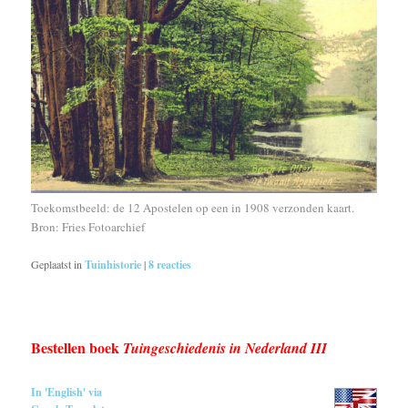
Toekomstbeeld: de 12 Apostelen op een in 1908 verzonden kaart.
Bron: Fries Fotoarchief
Geplaatst in
Tuinhistorie
|
8
reacties
Bestellen boek
Tuingeschiedenis in Nederland III
In 'English' via