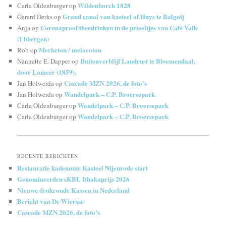
Wildenborch 1828
Carla Oldenburger
op
Grand canal van kasteel of Huys te Balgoij
Gerard Derks
op
Coronaproof theedrinken in de prieeltjes van Café Valk
Anja
op
(Ubbergen)
Merketon / melocoton
Rob
op
Buitenverblijf Landrust te Bloemendaal,
Nannette E. Dapper
op
door Lameer (1859).
Cascade MZN 2026, de foto’s
Jan Holwerda
op
Wandelpark – C.P. Broersepark
Jan Holwerda
op
Wandelpark – C.P. Broersepark
Carla Oldenburger
op
Wandelpark – C.P. Broersepark
Carla Oldenburger
op
RECENTE BERICHTEN
Restauratie kademuur Kasteel Nijenrode start
Genomineerden sKBL Ithakaprijs 2026
Nieuwe drukronde Kassen in Nederland
Bericht van De Wiersse
Cascade MZN 2026, de foto’s