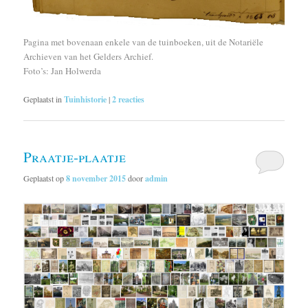
Pagina met bovenaan enkele van de tuinboeken, uit de Notariële
Archieven van het Gelders Archief.
Foto’s: Jan Holwerda
Geplaatst in
Tuinhistorie
|
2
reacties
Praatje-plaatje
Geplaatst op
8 november 2015
door
admin