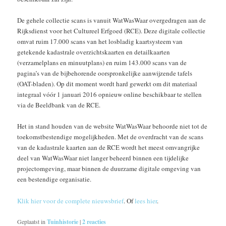
De gehele collectie scans is vanuit WatWasWaar overgedragen aan de
Rijksdienst voor het Cultureel Erfgoed (RCE). Deze digitale collectie
omvat ruim 17.000 scans van het losbladig kaartsysteem van
getekende kadastrale overzichtskaarten en detailkaarten
(verzamelplans en minuutplans) en ruim 143.000 scans van de
pagina’s van de bijbehorende oorspronkelijke aanwijzende tafels
(OAT-bladen). Op dit moment wordt hard gewerkt om dit materiaal
integraal vóór 1 januari 2016 opnieuw online beschikbaar te stellen
via de Beeldbank van de RCE.
Het in stand houden van de website WatWasWaar behoorde niet tot de
toekomstbestendige mogelijkheden. Met de overdracht van de scans
van de kadastrale kaarten aan de RCE wordt het meest omvangrijke
deel van WatWasWaar niet langer beheerd binnen een tijdelijke
projectomgeving, maar binnen de duurzame digitale omgeving van
een bestendige organisatie.
Klik hier voor de complete nieuwsbrief
. Of
lees hier
.
Geplaatst in
Tuinhistorie
|
2
reacties