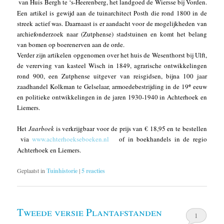
van Huis Bergh te ‘s-Heerenberg, het landgoed de Wiersse bij Vorden.
Een artikel is gewijd aan de tuinarchitect Posth die rond 1800 in de
streek actief was. Daarnaast is er aandacht voor de mogelijkheden van
archiefonderzoek naar (Zutphense) stadstuinen en komt het belang
van bomen op boerenerven aan de orde.
Verder zijn artikelen opgenomen over het huis de Wesenthorst bij Ulft,
de vererving van kasteel Wisch in 1849, agrarische ontwikkelingen
rond 900, een Zutphense uitgever van reisgidsen, bijna 100 jaar
zaadhandel Kolkman te Gelselaar, armoedebestrijding in de 19
eeuw
e
en politieke ontwikkelingen in de jaren 1930-1940 in Achterhoek en
Liemers.
Het
Jaarboek
is verkrijgbaar voor de prijs van € 18,95 en te bestellen
via
www.achterhoekseboeken.nl
of in boekhandels in de regio
Achterhoek en Liemers.
Geplaatst in
Tuinhistorie
|
5
reacties
Tweede versie Plantafstanden
1