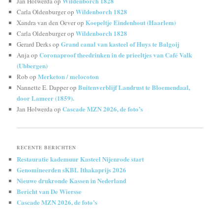
Wildenborch 1828
Jan Holwerda
op
Wildenborch 1828
Carla Oldenburger
op
Koepeltje Eindenhout (Haarlem)
Xandra van den Oever
op
Wildenborch 1828
Carla Oldenburger
op
Grand canal van kasteel of Huys te Balgoij
Gerard Derks
op
Coronaproof theedrinken in de prieeltjes van Café Valk
Anja
op
(Ubbergen)
Merketon / melocoton
Rob
op
Buitenverblijf Landrust te Bloemendaal,
Nannette E. Dapper
op
door Lameer (1859).
Cascade MZN 2026, de foto’s
Jan Holwerda
op
RECENTE BERICHTEN
Restauratie kademuur Kasteel Nijenrode start
Genomineerden sKBL Ithakaprijs 2026
Nieuwe drukronde Kassen in Nederland
Bericht van De Wiersse
Cascade MZN 2026, de foto’s