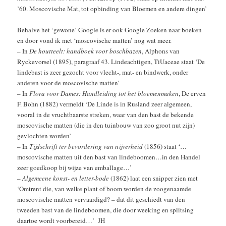
’60. Moscovische Mat, tot opbinding van Bloemen en andere dingen’
Behalve het ‘gewone’ Google is er ook Google Zoeken naar boeken
en door vond ik met ‘moscovische matten’ nog wat meer.
– In
De houtteelt: handboek voor boschbazen
, Alphons van
Ryckevorsel (1895), paragraaf 43. Lindeachtigen, TiUaceae staat ‘De
lindebast is zeer gezocht voor vlecht-, mat- en bindwerk, onder
anderen voor de moscovische matten’
– In
Flora voor Dames: Handleiding tot het bloemenmaken
, De erven
F. Bohn (1882) vermeldt ‘De Linde is in Rusland zeer algemeen,
vooral in de vruchtbaarste streken, waar van den bast de bekende
moscovische matten (die in den tuinbouw van zoo groot nut zijn)
gevlochten worden’
– In
Tijdschrift ter bevordering van nijverheid
(1856) staat ‘…
moscovische matten uit den bast van lindeboomen…in den Handel
zeer goedkoop bij wijze van emballage…’
–
Algemeene konst- en letter-bode
(1862) laat een snipper zien met
‘Omtrent die, van welke plant of boom worden de zoogenaamde
moscovische matten vervaardigd? – dat dit geschiedt van den
tweeden bast van de lindeboomen, die door weeking en splitsing
daartoe wordt voorbereid…’ JH