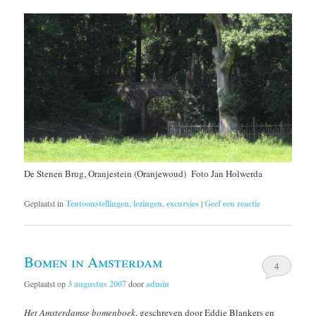
De Stenen Brug, Oranjestein (Oranjewoud) Foto Jan Holwerda
Geplaatst in
Tentoonstellingen, lezingen, excursies
|
Geef een reactie
Bomen in Amsterdam
4
Geplaatst op
3 augustus 2007
door
admin
Het Amsterdamse bomenboek
, geschreven door Eddie Blankers en