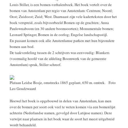
Louis Stiller, is een bomen-verhalenboek. Het boek vertelt over de
bomen van Amsterdam per regio van Amsterdam: Centrum; Noord;
Oost; Zuidoost; Zuid; West. Daarnaast zijn vele kaderteksten door het
boek verspreid, zoals bijvoorbeeld Bomen op de grachten; Anna
Paulownaboom (en 30 andere boomsoorten); Monumentale bomen;
Leonard Springer, Bomen in de oorlog; Engelse landschapsstijl.
En passant komen ook alle Amsterdamse parken met hun bijzondere
bomen aan bod.
De taakverdeling tussen de 2 schrijvers was eenvoudig: Blankers
(voormalig hoofd van de afdeling Boomwerk van de gemeente
Amsterdam) sprak, Stiller schreef.
Plataan Leidse Bosje, omstreeks 1865 geplant, 650 m. omtrek. Foto
Leo Goudzwaard
Hoewel het boek is opgebouwd in delen van Amsterdam, kan men
over de bomen per soort ook veel te weten komen via een bomenlijst
achterin (Nederlandse namen, gevolgd door Latijnse namen). Deze
verwijst naar plaatsen in het boek waar de soort het meest uitgebreid
wordt behandeld.