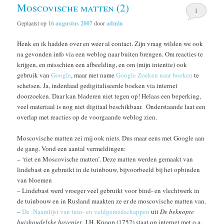
Moscovische matten (2)
1
Geplaatst op
16 augustus 2007
door
admin
Henk en ik hadden over en weer al contact. Zijn vraag wilden we ook
na gevonden info via een weblog naar buiten brengen. Om reacties te
krijgen, en misschien een afbeelding, en om (mijn intentie) ook
gebruik van
Google
, maar met name
Google Zoeken naar boeken
te
schetsen. Ja, inderdaad gedigitaliseerde boeken via internet
doorzoeken. Daar kan bladeren niet tegen op! Helaas een beperking,
veel materiaal is nog niet digitaal beschikbaar. Onderstaande laat een
overlap met reacties op de voorgaande weblog zien.
Moscovische matten zei mij ook niets. Dus maar eens met Google aan
de gang. Vond een aantal vermeldingen:
– ‘riet en Moscovische matten’. Deze matten werden gemaakt van
lindebast en gebruikt in de tuinbouw, bijvoorbeeld bij het opbinden
van bloemen
– Lindebast werd vroeger veel gebruikt voor bind- en vlechtwerk in
de tuinbouw en in Rusland maakten ze er de moscovische matten van.
–
De Naamlijst van tuin- en veldgereedschappen
uit
De beknopte
huishoudelyke hovenier
, J.H. Knoop (1752) staat op internet met o.a.