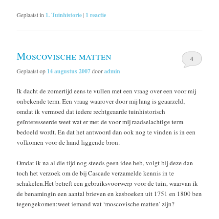
Geplaatst in
1. Tuinhistorie
|
1
reactie
Moscovische matten
4
Geplaatst op
14 augustus 2007
door
admin
Ik dacht de zomertijd eens te vullen met een vraag over een voor mij
onbekende term. Een vraag waarover door mij lang is geaarzeld,
omdat ik vermoed dat iedere rechtgeaarde tuinhistorisch
geïnteresseerde weet wat er met de voor mij raadselachtige term
bedoeld wordt. En dat het antwoord dan ook nog te vinden is in een
volkomen voor de hand liggende bron.
Omdat ik na al die tijd nog steeds geen idee heb, volgt bij deze dan
toch het verzoek om de bij Cascade verzamelde kennis in te
schakelen.Het betreft een gebruiksvoorwerp voor de tuin, waarvan ik
de benamingin een aantal brieven en kasboeken uit 1751 en 1800 ben
tegengekomen:weet iemand wat ‘moscovische matten’ zijn?