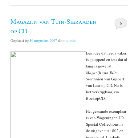
Magazijn van Tuin-Sieraaden
6
op CD
Geplaatst op
10 augustus 2007
door
admin
Een idee dat reeds vaker
is geopperd en iets dat al
lang is gewenst.
Magazijn van Tuin-
Sieraaden
van Gijsbert
van Laar op CD. Nu is
het verkrijgbaar, via
BoekopCD.
Het gescande exemplaar
is van Wageningen UR
Special Collections, is
de uitgave uit 1802 en
ingekleurd. Liesbeth