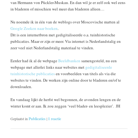
van Hermann von Pückler-Muskau. En dan wil je er zelf ook wel eens
in bladeren of misschien wel meer dan bladeren alleen…
Nu noemde ik in één van de weblogs over Moscovische matten al
Google Zoeken naar boeken
.
Dit is een internetbron met gedigitaliseerde o.a. tuinhistorische
publicaties. Maar er zijn er meer. Via internet is Nederlandstalig en
zeer veel niet Nederlandstalig materiaal te vinden.
Eerder had ik al de webpage
Beeldbanken
samengesteld, nu een
webpage met allerlei links naar websites met
gedigitaliseerde
tuinhistorische publicaties
en voorbeelden van titels als via die
websites te vinden. De werken zijn online door te bladeren en/of te
downloaden.
En vandaag lijkt de herfst wel begonnen, de avonden lengen en de
winter komt er aan. Ik zou zeggen ‘veel blader- en leesplezier’. JH
Geplaatst in
Publicaties
|
1
reactie