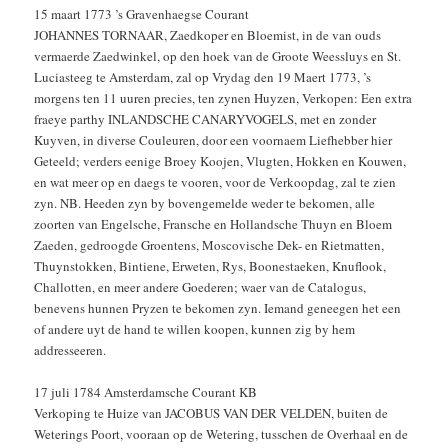
15 maart 1773 ’s Gravenhaegse Courant
JOHANNES TORNAAR, Zaedkoper en Bloemist, in de van ouds
vermaerde Zaedwinkel, op den hoek van de Groote Weessluys en St.
Luciasteeg te Amsterdam, zal op Vrydag den 19 Maert 1773, ’s
morgens ten 11 uuren precies, ten zynen Huyzen, Verkopen: Een extra
fraeye parthy INLANDSCHE CANARYVOGELS, met en zonder
Kuyven, in diverse Couleuren, door een voornaem Liefhebber hier
Geteeld; verders eenige Broey Koojen, Vlugten, Hokken en Kouwen,
en wat meer op en daegs te vooren, voor de Verkoopdag, zal te zien
zyn. NB. Heeden zyn by bovengemelde weder te bekomen, alle
zoorten van Engelsche, Fransche en Hollandsche Thuyn en Bloem
Zaeden, gedroogde Groentens, Moscovische Dek- en Rietmatten,
Thuynstokken, Bintiene, Erweten, Rys, Boonestaeken, Knuflook,
Challotten, en meer andere Goederen; waer van de Catalogus,
benevens hunnen Pryzen te bekomen zyn. Iemand geneegen het een
of andere uyt de hand te willen koopen, kunnen zig by hem
addresseeren.
17 juli 1784 Amsterdamsche Courant KB
Verkoping te Huize van JACOBUS VAN DER VELDEN, buiten de
Weterings Poort, vooraan op de Wetering, tusschen de Overhaal en de