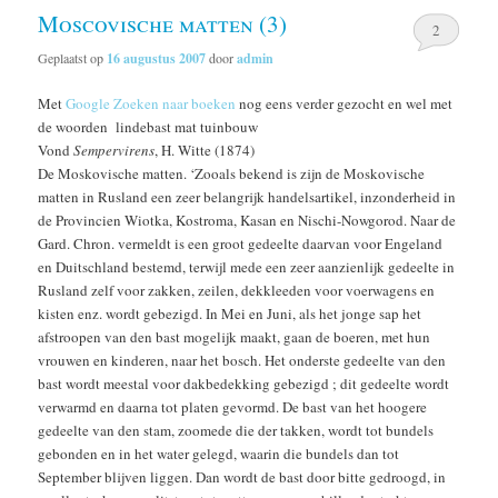
Moscovische matten (3)
2
Geplaatst op
16 augustus 2007
door
admin
Met
Google Zoeken naar boeken
nog eens verder gezocht en wel met
de woorden lindebast mat tuinbouw
Vond
Sempervirens
, H. Witte (1874)
De Moskovische matten. ‘Zooals bekend is zijn de Moskovische
matten in Rusland een zeer belangrijk handelsartikel, inzonderheid in
de Provincien Wiotka, Kostroma, Kasan en Nischi-Nowgorod. Naar de
Gard. Chron. vermeldt is een groot gedeelte daarvan voor Engeland
en Duitschland bestemd, terwijl mede een zeer aanzienlijk gedeelte in
Rusland zelf voor zakken, zeilen, dekkleeden voor voerwagens en
kisten enz. wordt gebezigd. In Mei en Juni, als het jonge sap het
afstroopen van den bast mogelijk maakt, gaan de boeren, met hun
vrouwen en kinderen, naar het bosch. Het onderste gedeelte van den
bast wordt meestal voor dakbedekking gebezigd ; dit gedeelte wordt
verwarmd en daarna tot platen gevormd. De bast van het hoogere
gedeelte van den stam, zoomede die der takken, wordt tot bundels
gebonden en in het water gelegd, waarin die bundels dan tot
September blijven liggen. Dan wordt de bast door bitte gedroogd, in