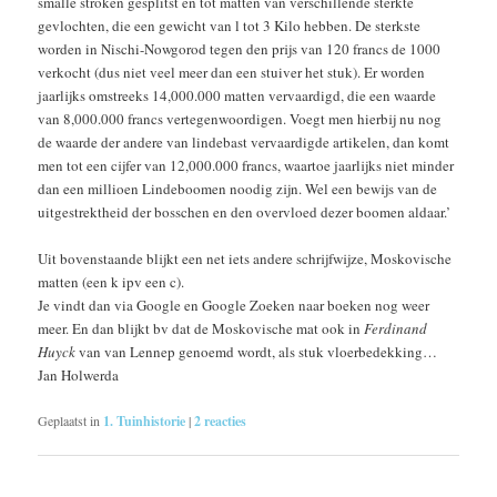
smalle stroken gesplitst en tot matten van verschillende sterkte
gevlochten, die een gewicht van l tot 3 Kilo hebben. De sterkste
worden in Nischi-Nowgorod tegen den prijs van 120 francs de 1000
verkocht (dus niet veel meer dan een stuiver het stuk). Er worden
jaarlijks omstreeks 14,000.000 matten vervaardigd, die een waarde
van 8,000.000 francs vertegenwoordigen. Voegt men hierbij nu nog
de waarde der andere van lindebast vervaardigde artikelen, dan komt
men tot een cijfer van 12,000.000 francs, waartoe jaarlijks niet minder
dan een millioen Lindeboomen noodig zijn. Wel een bewijs van de
uitgestrektheid der bosschen en den overvloed dezer boomen aldaar.’
Uit bovenstaande blijkt een net iets andere schrijfwijze, Moskovische
matten (een k ipv een c).
Je vindt dan via Google en Google Zoeken naar boeken nog weer
meer. En dan blijkt bv dat de Moskovische mat ook in
Ferdinand
Huyck
van van Lennep genoemd wordt, als stuk vloerbedekking…
Jan Holwerda
Geplaatst in
1. Tuinhistorie
|
2
reacties