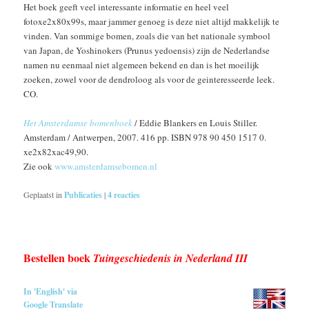
Het boek geeft veel interessante informatie en heel veel
fotoxe2x80x99s, maar jammer genoeg is deze niet altijd makkelijk te
vinden. Van sommige bomen, zoals die van het nationale symbool
van Japan, de Yoshinokers (Prunus yedoensis) zijn de Nederlandse
namen nu eenmaal niet algemeen bekend en dan is het moeilijk
zoeken, zowel voor de dendroloog als voor de geinteresseerde leek.
CO.
Het Amsterdamse bomenboek
/ Eddie Blankers en Louis Stiller.
Amsterdam / Antwerpen, 2007. 416 pp. ISBN 978 90 450 1517 0.
xe2x82xac49,90.
Zie ook
www.amsterdamsebomen.nl
Geplaatst in
Publicaties
|
4
reacties
Bestellen boek
Tuingeschiedenis in Nederland III
In 'English' via
Google Translate