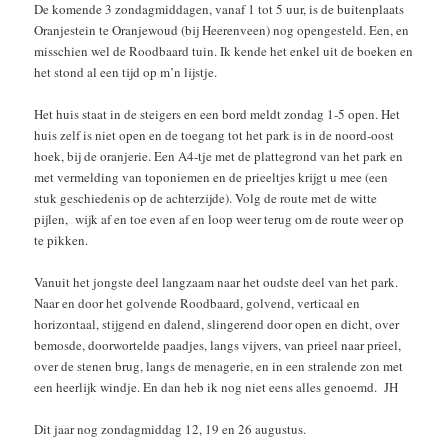
De komende 3 zondagmiddagen, vanaf 1 tot 5 uur, is de buitenplaats
Oranjestein te Oranjewoud (bij Heerenveen) nog opengesteld. Een, en
misschien wel de Roodbaard tuin. Ik kende het enkel uit de boeken en
het stond al een tijd op m’n lijstje.
Het huis staat in de steigers en een bord meldt zondag 1-5 open. Het
huis zelf is niet open en de toegang tot het park is in de noord-oost
hoek, bij de oranjerie. Een A4-tje met de plattegrond van het park en
met vermelding van toponiemen en de prieeltjes krijgt u mee (een
stuk geschiedenis op de achterzijde). Volg de route met de witte
pijlen, wijk af en toe even af en loop weer terug om de route weer op
te pikken.
Vanuit het jongste deel langzaam naar het oudste deel van het park.
Naar en door het golvende Roodbaard, golvend, verticaal en
horizontaal, stijgend en dalend, slingerend door open en dicht, over
bemosde, doorwortelde paadjes, langs vijvers, van prieel naar prieel,
over de stenen brug, langs de menagerie, en in een stralende zon met
een heerlijk windje. En dan heb ik nog niet eens alles genoemd. JH
Dit jaar nog zondagmiddag 12, 19 en 26 augustus.