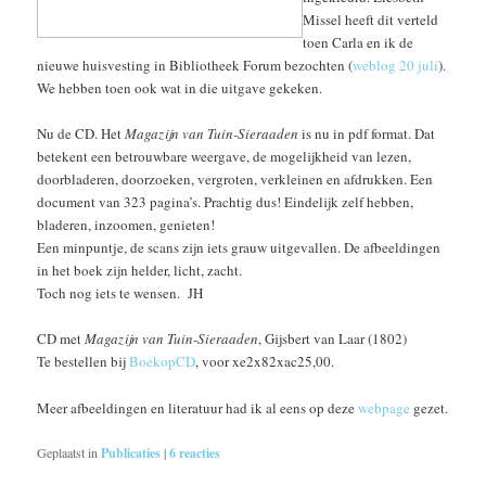
Missel heeft dit verteld
toen Carla en ik de
nieuwe huisvesting in Bibliotheek Forum bezochten (
weblog 20 juli
).
We hebben toen ook wat in die uitgave gekeken.
Nu de CD. Het
Magazijn van Tuin-Sieraaden
is nu in pdf format. Dat
betekent een betrouwbare weergave, de mogelijkheid van lezen,
doorbladeren, doorzoeken, vergroten, verkleinen en afdrukken. Een
document van 323 pagina’s. Prachtig dus! Eindelijk zelf hebben,
bladeren, inzoomen, genieten!
Een minpuntje, de scans zijn iets grauw uitgevallen. De afbeeldingen
in het boek zijn helder, licht, zacht.
Toch nog iets te wensen. JH
CD met
Magazijn van Tuin-Sieraaden
, Gijsbert van Laar (1802)
Te bestellen bij
BoekopCD
, voor xe2x82xac25,00.
Meer afbeeldingen en literatuur had ik al eens op deze
webpage
gezet.
Geplaatst in
Publicaties
|
6
reacties