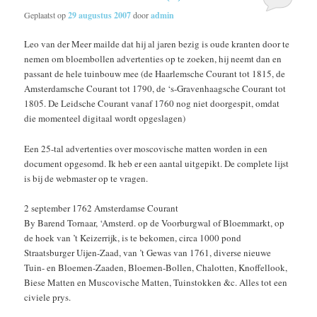
Geplaatst op
29 augustus 2007
door
admin
Leo van der Meer mailde dat hij al jaren bezig is oude kranten door te
nemen om bloembollen advertenties op te zoeken, hij neemt dan en
passant de hele tuinbouw mee (de Haarlemsche Courant tot 1815, de
Amsterdamsche Courant tot 1790, de ‘s-Gravenhaagsche Courant tot
1805. De Leidsche Courant vanaf 1760 nog niet doorgespit, omdat
die momenteel digitaal wordt opgeslagen)
Een 25-tal advertenties over moscovische matten worden in een
document opgesomd. Ik heb er een aantal uitgepikt. De complete lijst
is bij de webmaster op te vragen.
2 september 1762 Amsterdamse Courant
By Barend Tornaar, ‘Amsterd. op de Voorburgwal of Bloemmarkt, op
de hoek van ’t Keizerrijk, is te bekomen, circa 1000 pond
Straatsburger Uijen-Zaad, van ’t Gewas van 1761, diverse nieuwe
Tuin- en Bloemen-Zaaden, Bloemen-Bollen, Chalotten, Knoffellook,
Biese Matten en Muscovische Matten, Tuinstokken &c. Alles tot een
civiele prys.