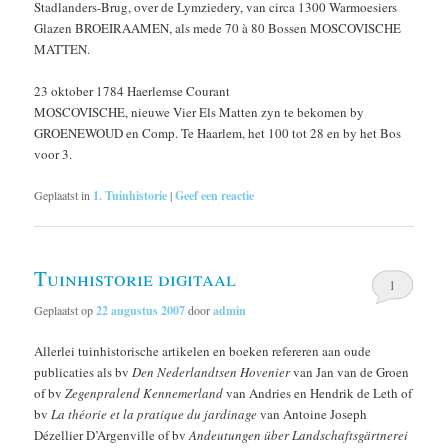
Stadlanders-Brug, over de Lymziedery, van circa 1300 Warmoesiers
Glazen BROEIRAAMEN, als mede 70 à 80 Bossen MOSCOVISCHE
MATTEN.
23 oktober 1784 Haerlemse Courant
MOSCOVISCHE, nieuwe Vier Els Matten zyn te bekomen by
GROENEWOUD en Comp. Te Haarlem, het 100 tot 28 en by het Bos
voor 3.
Geplaatst in
1. Tuinhistorie
|
Geef een reactie
Tuinhistorie digitaal
1
Geplaatst op
22 augustus 2007
door
admin
Allerlei tuinhistorische artikelen en boeken refereren aan oude
publicaties als bv
Den Nederlandtsen Hovenier
van Jan van de Groen
of bv
Zegenpralend Kennemerland
van Andries en Hendrik de Leth of
bv
La théorie et la pratique du jardinage
van Antoine Joseph
Dézellier D’Argenville of bv
Andeutungen über Landschaftsgärtnerei