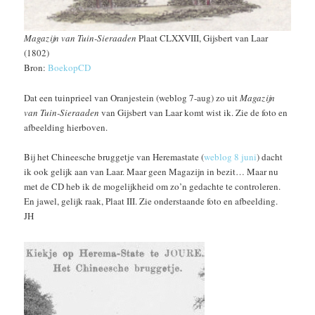
Magazijn van Tuin-Sieraaden
Plaat CLXXVIII, Gijsbert van Laar
(1802)
Bron:
BoekopCD
Dat een tuinprieel van Oranjestein (weblog 7-aug) zo uit
Magazijn
van Tuin-Sieraaden
van Gijsbert van Laar komt wist ik. Zie de foto en
afbeelding hierboven.
Bij het Chineesche bruggetje van Heremastate (
weblog 8 juni
) dacht
ik ook gelijk aan van Laar. Maar geen Magazijn in bezit… Maar nu
met de CD heb ik de mogelijkheid om zo’n gedachte te controleren.
En jawel, gelijk raak, Plaat III. Zie onderstaande foto en afbeelding.
JH