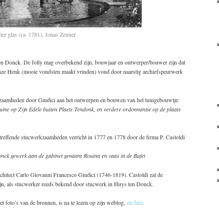
ter glas (ca. 1781), Jonas Zeuner
ten Donck. De folly mag overbekend zijn, bouwjaar en ontwerper/bouwer zijn dat
nze Henk (mooie vondsten maakt vrinden) vond door naarstig archiefspeurwerk
zaamheden door Giudici aan het ontwerpen en bouwen van het tuingebouwtje:
ine op Zijn Edele buiten Plaets Tendonk, en verdere ordonnantie op de plaats
treffende stucwerkzaamheden verricht in 1777 en 1778 door de firma P. Castoldi
onck gewerk aan de gabinet genaam Rouina en vaas in de Bufet
chitect Carlo Giovanni Francesco Giudici (1746-1819). Castoldi zal de
ijn, als stucwerker reeds bekend door stucwerk in Huys ten Donck.
t foto’s van de bronnen, is na te lezen op zijn weblog,
zie hier
.