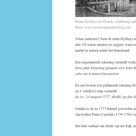
Ruine bij Huys ten Donck, schildering ach
Bron: www.historicalgardensblog.com
Velen (iedereen?) kent de ruïne bij Huys 
niet. Of waren moeten we zeggen, want o
jaartal en namen achter het tuinsieraad.
Een ongedateerde rekening vermeldt werk
Eene plan Teekening gemaekt voor Eene Ru
selve om te laeten Executeeren
En een tweede wel gedateerde rekening be
en J. Giudici Comp vermeldt:
do [= ’23 augusti 1777′ -HvdE] op den d
Giudici is de na 1777 bekend geworden ar
stucwerker Pietro Castoldi (1739-1794) z
Het hele verhaal van Henk van der Eijk, me