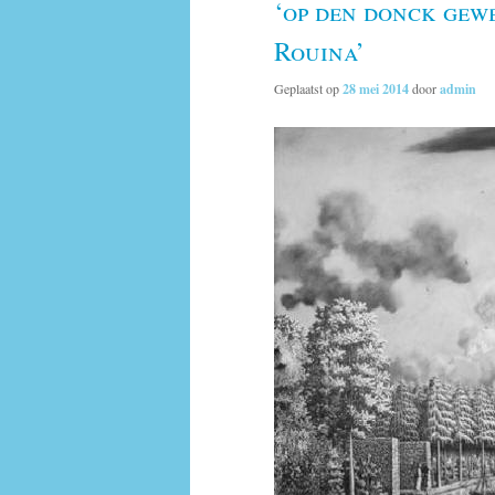
‘op den donck gew
Rouina’
Geplaatst op
28 mei 2014
door
admin