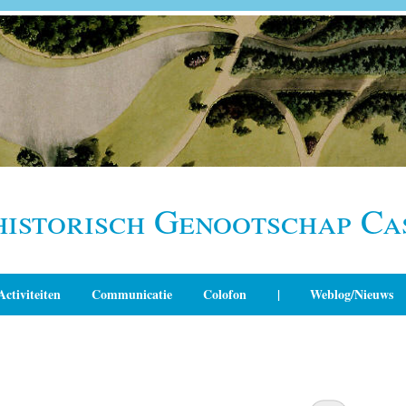
historisch Genootschap Ca
Activiteiten
Communicatie
Colofon
|
Weblog/Nieuws