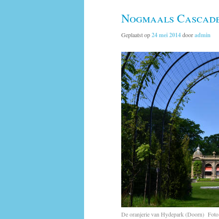
Nogmaals Cascade
Geplaatst op
24 mei 2014
door
admin
De oranjerie van Hydepark (Doorn) Foto