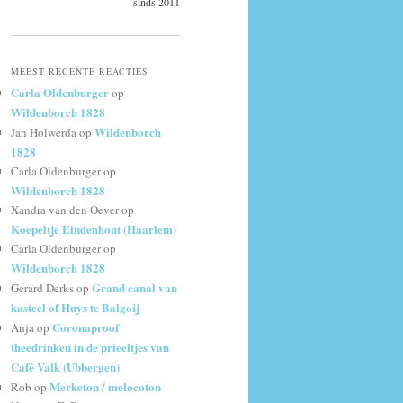
sinds 2011
MEEST RECENTE REACTIES
Carla Oldenburger
op
Wildenborch 1828
Wildenborch
Jan Holwerda
op
1828
Carla Oldenburger
op
Wildenborch 1828
Xandra van den Oever
op
Koepeltje Eindenhout (Haarlem)
Carla Oldenburger
op
Wildenborch 1828
Grand canal van
Gerard Derks
op
kasteel of Huys te Balgoij
Coronaproof
Anja
op
theedrinken in de prieeltjes van
Café Valk (Ubbergen)
Merketon / melocoton
Rob
op