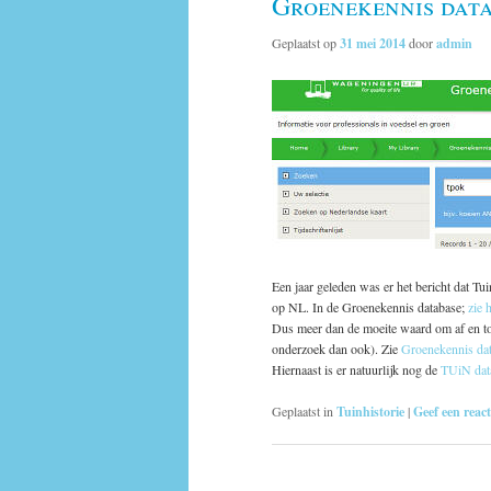
Groenekennis dat
Geplaatst op
31 mei 2014
door
admin
Een jaar geleden was er het bericht dat Tu
op NL. In de Groenekennis database;
zie h
Dus meer dan de moeite waard om af en toe
onderzoek dan ook). Zie
Groenekennis da
Hiernaast is er natuurlijk nog de
TUiN dat
Geplaatst in
Tuinhistorie
|
Geef een react