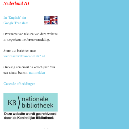
Nederland III
In 'English' via
Google Translate
Overname van teksten van deze website
is toegestaan met bronvermelding.
Stuur uw berichten naar
webmaster@cascade1987.nl
Ontvang een email na verschijnen van
een nieuw bericht:
aanmelden
Cascade afbeeldingen