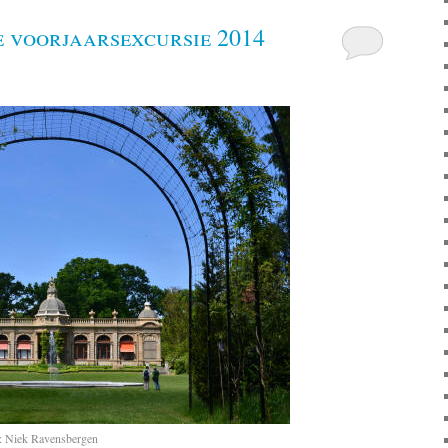
 voorjaarsexcursie 2014
: Niek Ravensbergen