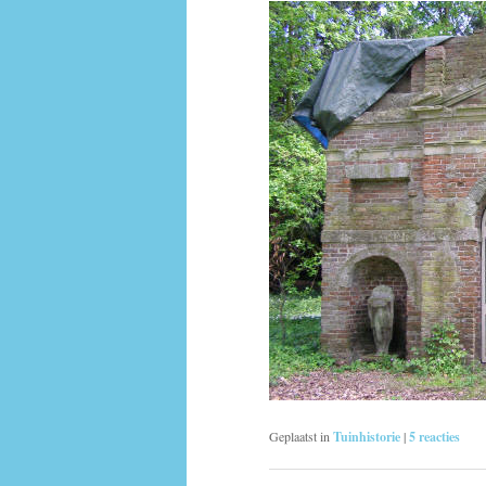
Geplaatst in
Tuinhistorie
|
5
reacties