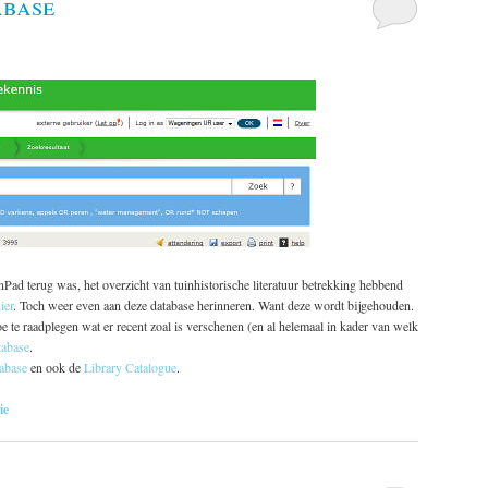
abase
inPad terug was, het overzicht van tuinhistorische literatuur betrekking hebbend
ier
. Toch weer even aan deze database herinneren. Want deze wordt bijgehouden.
 te raadplegen wat er recent zoal is verschenen (en al helemaal in kader van welk
tabase
.
abase
en ook de
Library Catalogue
.
ie