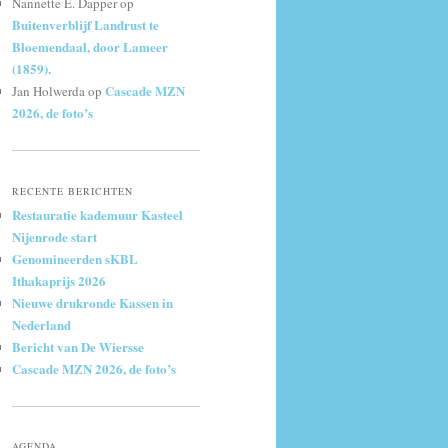
Nannette E. Dapper
op
Buitenverblijf Landrust te
Bloemendaal, door Lameer
(1859).
Cascade MZN
Jan Holwerda
op
2026, de foto’s
RECENTE BERICHTEN
Restauratie kademuur Kasteel
Nijenrode start
Genomineerden sKBL
Ithakaprijs 2026
Nieuwe drukronde Kassen in
Nederland
Bericht van De Wiersse
Cascade MZN 2026, de foto’s
AGENDA