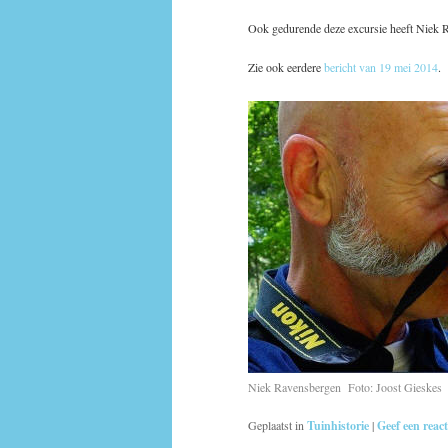
Ook gedurende deze excursie heeft Niek R
Zie ook eerdere
bericht van 19 mei 2014
.
Niek Ravensbergen Foto: Joost Gieskes
Geplaatst in
Tuinhistorie
|
Geef een react