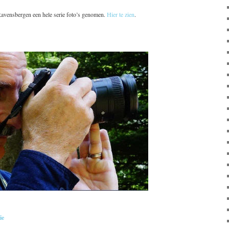
avensbergen een hele serie foto’s genomen.
Hier te zien
.
ie