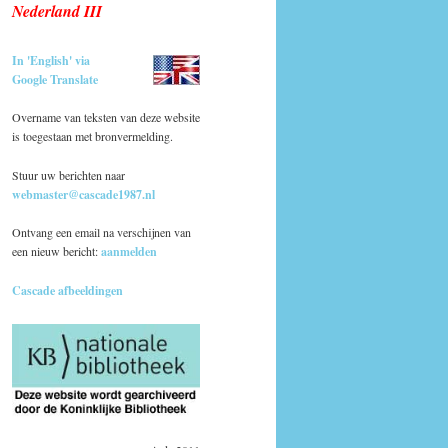
Nederland III
In 'English' via
Google Translate
Overname van teksten van deze website
is toegestaan met bronvermelding.
Stuur uw berichten naar
webmaster@cascade1987.nl
Ontvang een email na verschijnen van
een nieuw bericht:
aanmelden
Cascade afbeeldingen