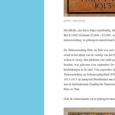
groter / inzoomen
Dit affiche, nee dat is bijna oneerbiedig, 
Bid $1,000 | Estimate $2,000 – $3,000 ; n
tentoonstelling, in geheugenvannederland.
De Tentoonstelling Huis en Tuin was een
stond in het teken van de viering van het
weken te vroeg. Het jubileum viel strikt 
houden, was gekozen voor september. De f
herdenkingen in de stad. Vier exposities a
Tentoonstelling op Scheepvaartgebied (
1813-1913 op landgoed Meerhuizen aan de 
aan de Internationale Graphische Tentoons
Huis en Tuin.
Ook de onderstaande zit in geheugenvanne