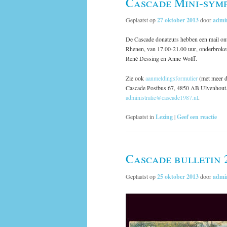
Cascade Mini-symp
Geplaatst op
27 oktober 2013
door
admi
De Cascade donateurs hebben een mail ont
Rhenen, van 17.00-21.00 uur, onderbroken
René Dessing en Anne Wolff.
Zie ook
aanmeldingsformulier
(met meer d
Cascade Postbus 67, 4850 AB Ulvenhout. H
administratie@cascade1987.nl
.
Geplaatst in
Lezing
|
Geef een reactie
Cascade bulletin 2
Geplaatst op
25 oktober 2013
door
admi