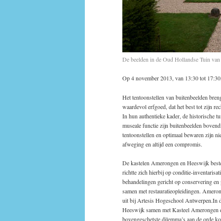
De beelden in de Oud Hollandse Tuin van
Op 4 november 2013, van 13:30 tot 17:30,
Het tentoonstellen van buitenbeelden bren
waardevol erfgoed, dat het best tot zijn rec
In hun authentieke kader, de historische t
museale functie zijn buitenbeelden bovend
tentoonstellen en optimaal bewaren zijn nie
afweging en altijd een compromis.
De kastelen Amerongen en Heeswijk bestee
richtte zich hierbij op conditie-inventari
behandelingen gericht op conservering en 
samen met restauratieopleidingen. Amero
uit bij Artesis Hogeschool Antwerpen.In d
Heeswijk samen met Kasteel Amerongen e
bovengeschetste dilemma’s aan de orde k