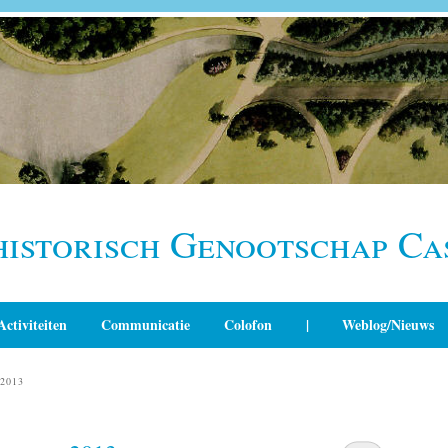
historisch Genootschap Ca
Activiteiten
Communicatie
Colofon
|
Weblog/Nieuws
2013