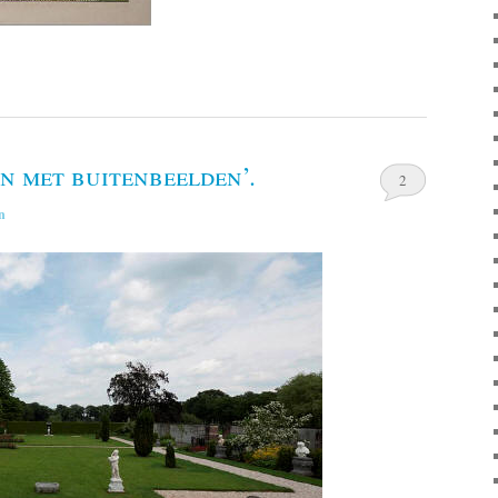
 met buitenbeelden’.
2
n