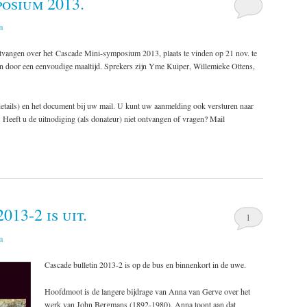
osium 2013.
n
vangen over het Cascade Mini-symposium 2013, plaats te vinden op 21 nov. te
 door een eenvoudige maaltijd. Sprekers zijn Yme Kuiper, Willemieke Ottens,
etails) en het document bij uw mail. U kunt uw aanmelding ook versturen naar
eeft u de uitnodiging (als donateur) niet ontvangen of vragen? Mail
013-2 is uit.
1
n
Cascade bulletin 2013-2 is op de bus en binnenkort in de uwe.
Hoofdmoot is de langere bijdrage van Anna van Gerve over het
werk van John Bergmans (1892-1980). Anna toont aan dat