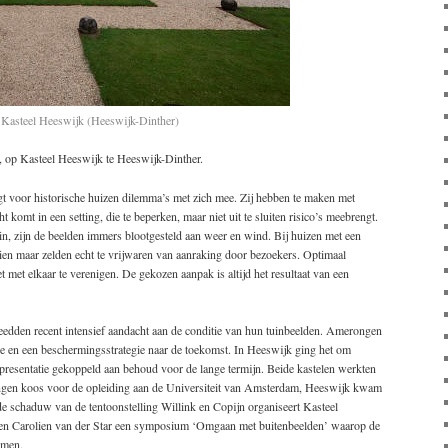
 Kasteel Heeswijk (Heeswijk-Dinther)
 op Kasteel Heeswijk te Heeswijk-Dinther.
gt voor historische huizen dilemma’s met zich mee. Zij hebben te maken met
ht komt in een setting, die te beperken, maar niet uit te sluiten risico’s meebrengt.
uin, zijn de beelden immers blootgesteld aan weer en wind. Bij huizen met een
ien maar zelden echt te vrijwaren van aanraking door bezoekers. Optimaal
t met elkaar te verenigen. De gekozen aanpak is altijd het resultaat van een
dden recent intensief aandacht aan de conditie van hun tuinbeelden. Amerongen
satie en een beschermingsstrategie naar de toekomst. In Heeswijk ging het om
presentatie gekoppeld aan behoud voor de lange termijn. Beide kastelen werkten
ngen koos voor de opleiding aan de Universiteit van Amsterdam, Heeswijk kwam
e schaduw van de tentoonstelling Willink en Copijn organiseert Kasteel
n Carolien van der Star een symposium ‘Omgaan met buitenbeelden’ waarop de
omen.