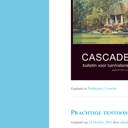
Geplaatst in
Publicatie
|
1
reactie
Prachtige tentoon
Geplaatst op
24 oktober 2013
door
admi