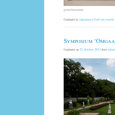
groter/inzoomen
Geplaatst in
Algemeen
|
Geef een reactie
Symposium ‘Omgaan
Geplaatst op
22 oktober 2013
door
admi