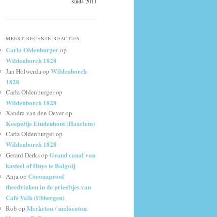
sinds 2011
MEEST RECENTE REACTIES
Carla Oldenburger
op
Wildenborch 1828
Wildenborch
Jan Holwerda
op
1828
Carla Oldenburger
op
Wildenborch 1828
Xandra van den Oever
op
Koepeltje Eindenhout (Haarlem)
Carla Oldenburger
op
Wildenborch 1828
Grand canal van
Gerard Derks
op
kasteel of Huys te Balgoij
Coronaproof
Anja
op
theedrinken in de prieeltjes van
Café Valk (Ubbergen)
Merketon / melocoton
Rob
op