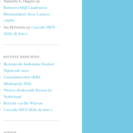
Nannette E. Dapper
op
Buitenverblijf Landrust te
Bloemendaal, door Lameer
(1859).
Cascade MZN
Jan Holwerda
op
2026, de foto’s
RECENTE BERICHTEN
Restauratie kademuur Kasteel
Nijenrode start
Genomineerden sKBL
Ithakaprijs 2026
Nieuwe drukronde Kassen in
Nederland
Bericht van De Wiersse
Cascade MZN 2026, de foto’s
AGENDA