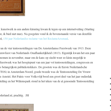
dit kunstwerk in een andere kleuring kwam ik tegen op een internetveiling (Starting
ee, ik bied niet mee). Na googelen vond ik de bovenstaande versie van dezelfde
nl,
150 jaar Nederlandse reclame van het ReclameArsenaal
.
 van de vier tentoonstellingen van De Amsterdamse Feestweek van 1913. Deze
 Eeuwfeest van Nederlands Onafhankelijkheid (1813). Eigenlijk kwam het een paar
genomen in november, maar om de kans op slecht weer zo klein mogelijk te
eestweek was het hoogtepunt van een jaar vol tentoonstellingen, congressen en
ls belangrijkste publiekstrekkers. De grootste was de Eerste Nederlandsche
ENTOS) in Amsterdam Noord, goede tweede was de Tentoonstelling De Vrouw
Amstel. Het Paleis voor Volksvlijt bood een groot deel van het jaar onderdak
telling en het Willemspark stond in het teken van de al genoemde Tentoonstelling
derland.nl, prachtig. JH