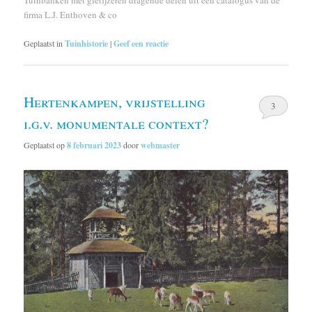
Tuinbanken met gietijzeren dragende delen uit een catalogus van de
firma L.J. Enthoven & co
Geplaatst in
Tuinhistorie
|
Geef een reactie
Hertenkampen, vrijstelling
3
i.g.v. monumentale context?
Geplaatst op
8 februari 2023
door
webmaster