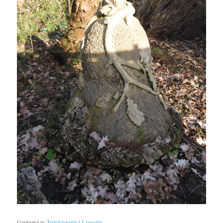
Geplaatst in
Tuinhistorie
|
1
reactie