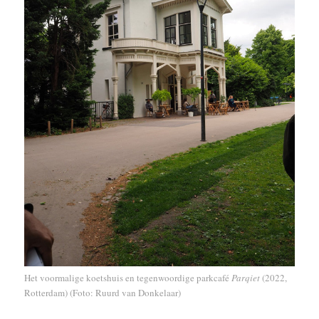
Het voormalige koetshuis en tegenwoordige parkcafé
Parqiet
(2022,
Rotterdam) (Foto: Ruurd van Donkelaar)