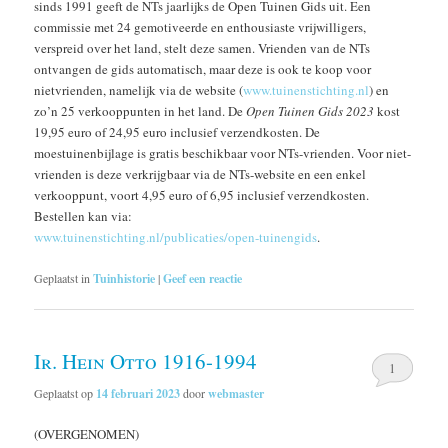
sinds 1991 geeft de NTs jaarlijks de Open Tuinen Gids uit. Een
commissie met 24 gemotiveerde en enthousiaste vrijwilligers,
verspreid over het land, stelt deze samen. Vrienden van de NTs
ontvangen de gids automatisch, maar deze is ook te koop voor
nietvrienden, namelijk via de website (
www.tuinenstichting.nl
) en
zo’n 25 verkooppunten in het land. De
Open Tuinen Gids 2023
kost
19,95 euro of 24,95 euro inclusief verzendkosten. De
moestuinenbijlage is gratis beschikbaar voor NTs-vrienden. Voor niet-
vrienden is deze verkrijgbaar via de NTs-website en een enkel
verkooppunt, voort 4,95 euro of 6,95 inclusief verzendkosten.
Bestellen kan via:
www.tuinenstichting.nl/publicaties/open-tuinengids
.
Geplaatst in
Tuinhistorie
|
Geef een reactie
Ir. Hein Otto 1916-1994
1
Geplaatst op
14 februari 2023
door
webmaster
(OVERGENOMEN)