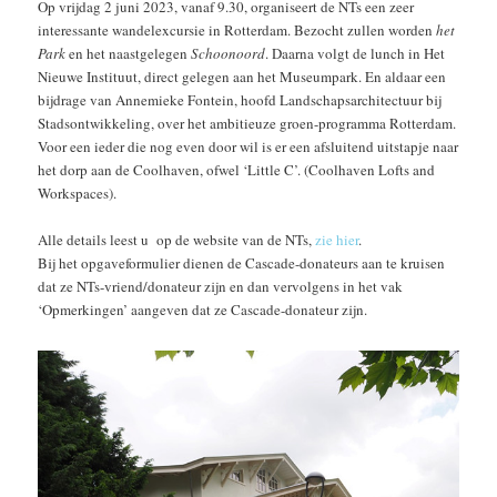
Op vrijdag 2 juni 2023, vanaf 9.30, organiseert de NTs een zeer
interessante wandelexcursie in Rotterdam. Bezocht zullen worden
het
Park
en het naastgelegen
Schoonoord
. Daarna volgt de lunch in Het
Nieuwe Instituut, direct gelegen aan het Museumpark. En aldaar een
bijdrage van Annemieke Fontein, hoofd Landschapsarchitectuur bij
Stadsontwikkeling, over het ambitieuze groen-programma Rotterdam.
Voor een ieder die nog even door wil is er een afsluitend uitstapje naar
het dorp aan de Coolhaven, ofwel ‘Little C’. (Coolhaven Lofts and
Workspaces).
Alle details leest u op de website van de NTs,
zie hier
.
Bij het opgaveformulier dienen de Cascade-donateurs aan te kruisen
dat ze NTs-vriend/donateur zijn en dan vervolgens in het vak
‘Opmerkingen’ aangeven dat ze Cascade-donateur zijn.