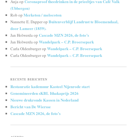
Coronaproof theedrinken in de prieeltjes van Café Valk
Anja
op
(Ubbergen)
Merketon / melocoton
Rob
op
Buitenverblijf Landrust te Bloemendaal,
Nannette E. Dapper
op
door Lameer (1859).
Cascade MZN 2026, de foto’s
Jan Holwerda
op
Wandelpark – C.P. Broersepark
Jan Holwerda
op
Wandelpark – C.P. Broersepark
Carla Oldenburger
op
Wandelpark – C.P. Broersepark
Carla Oldenburger
op
RECENTE BERICHTEN
Restauratie kademuur Kasteel Nijenrode start
Genomineerden sKBL Ithakaprijs 2026
Nieuwe drukronde Kassen in Nederland
Bericht van De Wiersse
Cascade MZN 2026, de foto’s