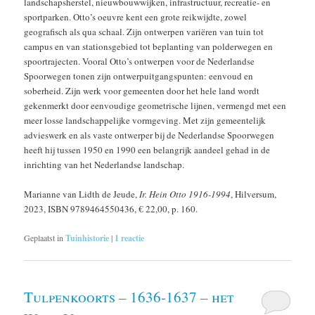
landschapsherstel, nieuwbouwwijken, infrastructuur, recreatie- en
sportparken. Otto’s oeuvre kent een grote reikwijdte, zowel
geografisch als qua schaal. Zijn ontwerpen variëren van tuin tot
campus en van stationsgebied tot beplanting van polderwegen en
spoortrajecten. Vooral Otto’s ontwerpen voor de Nederlandse
Spoorwegen tonen zijn ontwerpuitgangspunten: eenvoud en
soberheid. Zijn werk voor gemeenten door het hele land wordt
gekenmerkt door eenvoudige geometrische lijnen, vermengd met een
meer losse landschappelijke vormgeving. Met zijn gemeentelijk
advieswerk en als vaste ontwerper bij de Nederlandse Spoorwegen
heeft hij tussen 1950 en 1990 een belangrijk aandeel gehad in de
inrichting van het Nederlandse landschap.
Marianne van Lidth de Jeude,
Ir. Hein Otto 1916-1994
, Hilversum,
2023, ISBN 9789464550436,
€ 22,00
, p. 160.
Geplaatst in
Tuinhistorie
|
1
reactie
Tulpenkoorts – 1636-1637 – het