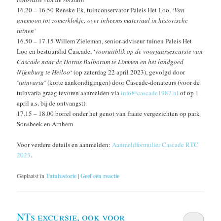
16.20 – 16.50 Renske Ek, tuinconservator Paleis Het Loo, ‘
Van
anemoon tot zomerklokje; over inheems materiaal in historische
tuinen
‘
16.50 – 17.15 Willem Zieleman, senior-adviseur tuinen Paleis Het
Loo en bestuurslid Cascade, ‘
vooruitblik op de voorjaarsexcursie van
Cascade naar de Hortus Bulborum te Limmen en het landgoed
Nijenburg te Heiloo
‘ (op zaterdag 22 april 2023), gevolgd door
‘
tuinvaria
‘ (korte aankondigingen) door Cascade-donateurs (voor de
tuinvaria graag tevoren aanmelden via
info@cascade1987.nl
of op 1
april a.s. bij de ontvangst).
17.15 – 18.00 borrel onder het genot van fraaie vergezichten op park
Sonsbeek en Arnhem
Voor verdere details en aanmelden:
Aanmeldformulier Cascade RTC
2023
.
Geplaatst in
Tuinhistorie
|
Geef een reactie
NTs excursie, ook voor