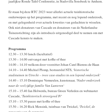
jaarlijkse Ronde Tafel Conferentie, in Stadsvilla Sonsbeek te Arnhem.
Er staan bij deze RTC 2023 weer allerlei actuele tuinhistorische
onderwerpen op het programma, met recent en nog lopend onderzoek,
en met gelegenheid over actuele kwesties van gedachten te wisselen.
Ook niet-donateurs van Cascade en donateurs van de Nederlandse
Tuinenstichting zijn als introducés uitgenodigd deel te nemen om met
Cascade kennis te maken.
Programma
12.30 – 13.30 lunch (facultatief)
13.30 – 14.00 ontvangst met koffie of thee
14.00 – 14.10 welkom door voorzitter Johan Carel Bierens de Haan
14.10 – 14.40 Michiel Plomp, bestuurslid NTS, ‘
historische
stadstuinen in Utrecht – twee case-studies in een lopend onderzoek
‘
14.40 – 15.10 Dominique Vermeulen, kunstenaar, ‘
Nader onderzoek
naar de veelzijdige familie Van Lunteren
‘
15.10 – 15.40 Jan Holwerda, bureau Groen Verleden en webmaster
Cascade, ‘
Tuinhistorisch strooigoed IV
‘
15.10 – 15.30 pauze met koffie of thee
15.50 – 16.20 Rick Mensink, tuinbaas van Twickel, ‘
Twickel, de
renovatie van de rotstuin
‘