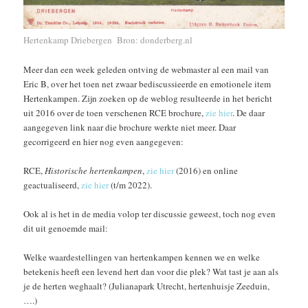
Hertenkamp Driebergen Bron: donderberg.nl
Meer dan een week geleden ontving de webmaster al een mail van
Eric B, over het toen net zwaar bediscussieerde en emotionele item
Hertenkampen. Zijn zoeken op de weblog resulteerde in het bericht
uit 2016 over de toen verschenen RCE brochure,
zie hier
. De daar
aangegeven link naar die brochure werkte niet meer. Daar
gecorrigeerd en hier nog even aangegeven:
RCE,
Historische hertenkampen
,
zie hier
(2016) en online
geactualiseerd,
zie hier
(t/m 2022).
Ook al is het in de media volop ter discussie geweest, toch nog even
dit uit genoemde mail:
Welke waardestellingen van hertenkampen kennen we en welke
betekenis heeft een levend hert dan voor die plek? Wat tast je aan als
je de herten weghaalt? (Julianapark Utrecht, hertenhuisje Zeeduin,
….)