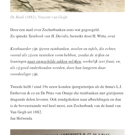
De Bank
(1882), Vincent van Gogh
Door een mail over Zocherbanken eens wat gegoogeld.
Zo spreekt
Tuinboek van H. Davidis
, bewerkt door H. Witte, over
Kostbaarder zijn
ijzeren tuinbanken
, stoelen en tafels, die echter,
vooral als zij een rustieken vorm hebben, zoodat de stijlen en
leuningen
naar ongeschilde takken gelijken
, werkelijk zeer fraai, en,
als zij goed onderhouden worden, door hun langeren duur
voordeeliger zijn.
Tweede helft / eind 19e eeuw konden ijzergieterijen als de firma’s L.J.
Enthoven & co en De Prins van Oranje die tuinbanken met gietijzeren
dragende delen leveren. Ook rondgekeken naar afbeeldingen en dan
is de bovenstaande wel heel mooi, een Zocherbank van de hand van
Van Gogh uit 1882.
Jan Holwerda