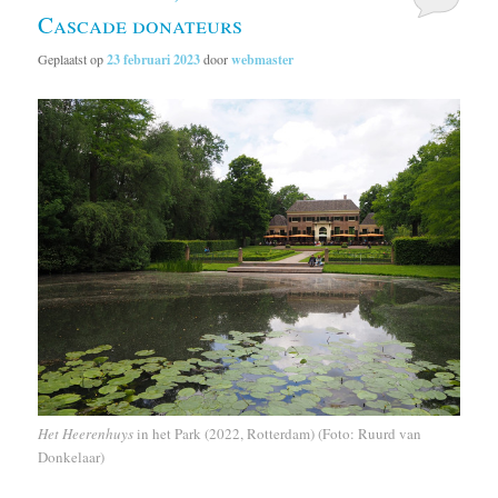
Cascade donateurs
Geplaatst op
23 februari 2023
door
webmaster
Het Heerenhuys
in het Park (2022, Rotterdam) (Foto: Ruurd van
Donkelaar)