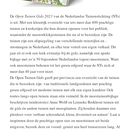
De
Open Tuinen Gids 2023
van de Nederlandse Tuinenstichting (NTs)
is uit. Met een kleurrijk overzicht van iets meer dan 400 prachtige
tuinen en kwekerijen die hun deuren openen voor het publiek,
waaronder de sneeuwklokjestuinen die nu al te bezoeken zijn. De
tuinen zijn een afspiegeling van verschillende tuinstijlen en -
stromingen in Nederland, en elke tuin vertelt een eigen verhaal. Dit
jaar zit er ook een leuk extraatje bij de gids, namelijk een aparte
bijlage met zo’n 50 bijzondere Nederlandse (open) moestuinen. Want
ook moestuinen behoren tot het groen erfgoed waar de NTs zich al
meer dan 40 jaar voor inzet.
De Open Tuinen Gids geeft per provincie een overzicht van de tuinen
die te bezoeken zijn: van traditionele landgoederen met prachtig
groen erfgoed tot moderne tuinen met elk een eigen karakter. Ook
routes langs open tuinen staan erin vermeld. In de moestuinenbijlage
beschrijven tuinhistorici Anne Wolff en Lenneke Berkhout tuinen uit
de gids én andere tuinen met moesplanten. Zij houden daarmee een
pleidooi voor ‘eetbare schoonheid, kleur, diversiteit en natuur’. Laat u
inspireren door de prachtige open sier- en moestuinen uit beide
uitgaven, bezoek deze en vooral: geniet een heel tuinseizoen lang. Al