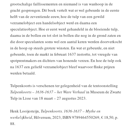
grootschalige faillissementen en niemand is van wanhoop in de
gracht gesprongen. Dit boek vertelt wat er wel gebeurde in de eerste
helft van de zeventiende eeuw, hoe de tulp van een gewild
verzamelobject een handelsobject werd en daarna een
speculatieobject. Hoe er eerst werd gehandeld in de bloeiende tulp,
daarna in de bollen en tot slot in bollen die nog in de grond zaten en
die door speculanten soms wel een aantal keren werden doorverkocht
in de hoop op steeds grotere winsten. En wat er gebeurde, en niet
gebeurde, toen de markt in februari 1637 instortte, tot vreugde van
spotprentmakers en dichters van honende verzen. En hoe de tulp ook
na 1637 een geliefd verzamelobject bleef waarvoor flinke prijzen
werden betaald.
Tulpenkoorts is verschenen ter gelegenheid van de tentoonstelling
Tulpenkoorts – 1636-1637 – het Ware Verhaal
in Museum de Zwarte
Tulp in Lisse van 18 maart – 27 augustus 2023.
Henk Looijesteijn,
Tulpenkoorts. 1636-1637 – Mythe en
werkelijkheid
, Hilversum, 2023, ISBN 9789464550269, € 18,50, p.
88.