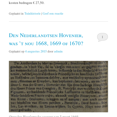
kosten bedragen € 27,50.
Geplaatst in
Tuinhistorie
|
Geef een reactie
Den Nederlandtsen Hovenier,
1
was ’t nou 1668, 1669 of 1670?
Geplaatst op
4 augustus 2015
door
admin
Oprechte Haerlemsche courant
van 5 maart 1669