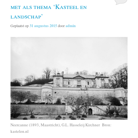
met als thema ‘Kasteel en
landschap’
Geplaatst op
31 augustus 2015
door
admin
Neercanne (1893, Maastricht), G.L. Hasseleij Kirchner Bron:
kastelen.nl