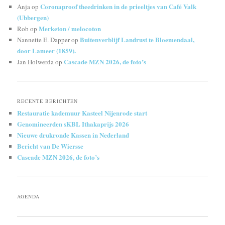
Coronaproof theedrinken in de prieeltjes van Café Valk
Anja
op
(Ubbergen)
Merketon / melocoton
Rob
op
Buitenverblijf Landrust te Bloemendaal,
Nannette E. Dapper
op
door Lameer (1859).
Cascade MZN 2026, de foto’s
Jan Holwerda
op
RECENTE BERICHTEN
Restauratie kademuur Kasteel Nijenrode start
Genomineerden sKBL Ithakaprijs 2026
Nieuwe drukronde Kassen in Nederland
Bericht van De Wiersse
Cascade MZN 2026, de foto’s
AGENDA