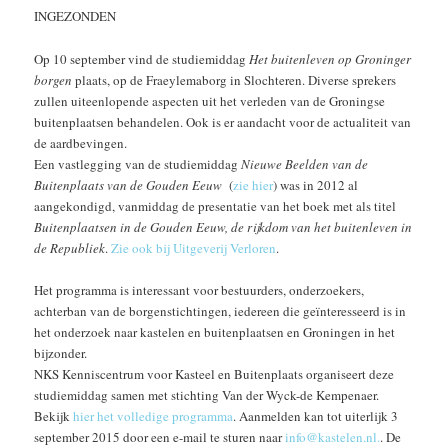
INGEZONDEN
Op 10 september vind de studiemiddag
Het buitenleven op Groninger
borgen
plaats, op de Fraeylemaborg in Slochteren. Diverse sprekers
zullen uiteenlopende aspecten uit het verleden van de Groningse
buitenplaatsen behandelen. Ook is er aandacht voor de actualiteit van
de aardbevingen.
Een vastlegging van de studiemiddag
Nieuwe Beelden van de
Buitenplaats van de Gouden Eeuw
(
zie hier
) was in 2012 al
aangekondigd, vanmiddag de presentatie van het boek met als titel
Buitenplaatsen in de Gouden Eeuw, de rijkdom van het buitenleven in
de Republiek
.
Zie ook bij Uitgeverij Verloren
.
Het programma is interessant voor bestuurders, onderzoekers,
achterban van de borgenstichtingen, iedereen die geïnteresseerd is in
het onderzoek naar kastelen en buitenplaatsen en Groningen in het
bijzonder.
NKS Kenniscentrum voor Kasteel en Buitenplaats organiseert deze
studiemiddag samen met stichting Van der Wyck-de Kempenaer.
Bekijk
hier het volledige programma
. Aanmelden kan tot uiterlijk 3
september 2015 door een e-mail te sturen naar
info@kastelen.nl.
. De