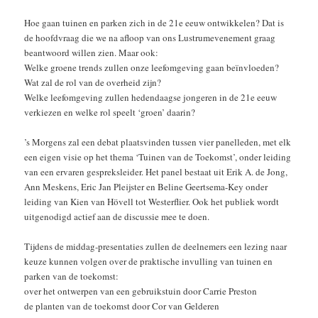
Hoe gaan tuinen en parken zich in de 21e eeuw ontwikkelen? Dat is
de hoofdvraag die we na afloop van ons Lustrumevenement graag
beantwoord willen zien. Maar ook:
Welke groene trends zullen onze leefomgeving gaan beïnvloeden?
Wat zal de rol van de overheid zijn?
Welke leefomgeving zullen hedendaagse jongeren in de 21e eeuw
verkiezen en welke rol speelt ‘groen’ daarin?
’s Morgens zal een debat plaatsvinden tussen vier panelleden, met elk
een eigen visie op het thema ‘Tuinen van de Toekomst’, onder leiding
van een ervaren gespreksleider. Het panel bestaat uit Erik A. de Jong,
Ann Meskens, Eric Jan Pleijster en Beline Geertsema-Key onder
leiding van Kien van Hövell tot Westerflier. Ook het publiek wordt
uitgenodigd actief aan de discussie mee te doen.
Tijdens de middag-presentaties zullen de deelnemers een lezing naar
keuze kunnen volgen over de praktische invulling van tuinen en
parken van de toekomst:
over het ontwerpen van een gebruikstuin door Carrie Preston
de planten van de toekomst door Cor van Gelderen