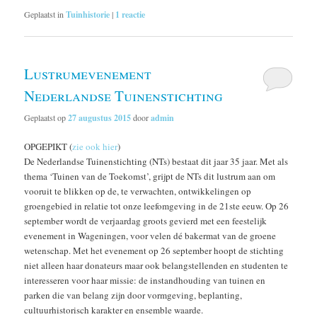
Geplaatst in
Tuinhistorie
|
1
reactie
Lustrumevenement
Nederlandse Tuinenstichting
Geplaatst op
27 augustus 2015
door
admin
OPGEPIKT (
zie ook hier
)
De Nederlandse Tuinenstichting (NTs) bestaat dit jaar 35 jaar. Met als
thema ‘Tuinen van de Toekomst’, grijpt de NTs dit lustrum aan om
vooruit te blikken op de, te verwachten, ontwikkelingen op
groengebied in relatie tot onze leefomgeving in de 21ste eeuw. Op 26
september wordt de verjaardag groots gevierd met een feestelijk
evenement in Wageningen, voor velen dé bakermat van de groene
wetenschap. Met het evenement op 26 september hoopt de stichting
niet alleen haar donateurs maar ook belangstellenden en studenten te
interesseren voor haar missie: de instandhouding van tuinen en
parken die van belang zijn door vormgeving, beplanting,
cultuurhistorisch karakter en ensemble waarde.