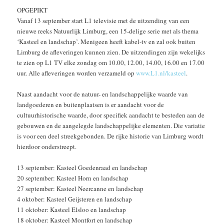
OPGEPIKT
Vanaf 13 september start L1 televisie met de uitzending van een
nieuwe reeks Natuurlijk Limburg, een 15-delige serie met als thema
‘Kasteel en landschap’. Menigeen heeft kabel-tv en zal ook buiten
Limburg de afleveringen kunnen zien. De uitzendingen zijn wekelijks
te zien op L1 TV elke zondag om 10.00, 12.00, 14.00, 16.00 en 17.00
uur. Alle afleveringen worden verzameld op
www.L1.nl/kasteel
.
Naast aandacht voor de natuur- en landschappelijke waarde van
landgoederen en buitenplaatsen is er aandacht voor de
cultuurhistorische waarde, door specifiek aandacht te besteden aan de
gebouwen en de aangelegde landschappelijke elementen. Die variatie
is voor een deel streekgebonden. De rijke historie van Limburg wordt
hierdoor onderstreept.
13 september: Kasteel Goedenraad en landschap
20 september: Kasteel Horn en landschap
27 september: Kasteel Neercanne en landschap
4 oktober: Kasteel Geijsteren en landschap
11 oktober: Kasteel Elsloo en landschap
18 oktober: Kasteel Montfort en landschap