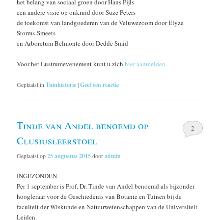
het belang van sociaal groen door Hans Pijls
een andere visie op onkruid door Suze Peters
de toekomst van landgoederen van de Veluwezoom door Elyze
Storms-Smeets
en Arboretum Belmonte door Dedde Smid
Voor het Lustrumevenement kunt u zich
hier aanmelden
.
Geplaatst in
Tuinhistorie
|
Geef een reactie
Tinde van Andel benoemd op
2
Clusiusleerstoel
Geplaatst op
25 augustus 2015
door
admin
INGEZONDEN
Per 1 september is Prof. Dr. Tinde van Andel benoemd als bijzonder
hoogleraar voor de Geschiedenis van Botanie en Tuinen bij de
faculteit der Wiskunde en Natuurwetenschappen van de Universiteit
Leiden.