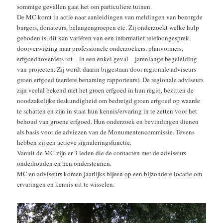
sommige gevallen gaat het om particuliere tuinen.
De MC komt in actie naar aanleidingen van meldingen van bezorgde
burgers, donateurs, belangengroepen etc. Zij onderzoekt welke hulp
geboden is, dit kan variëren van een informatief telefoongesprek,
doorverwijzing naar professionele onderzoekers, planvormers,
erfgoedhoveniers tot – in een enkel geval – jarenlange begeleiding
van projecten. Zij wordt daarin bijgestaan door regionale adviseurs
groen erfgoed (eerdere benaming rapporteurs). De regionale adviseurs
zijn veelal bekend met het groen erfgoed in hun regio, bezitten de
noodzakelijke deskundigheid om bedreigd groen erfgoed op waarde
te schatten en zijn in staat hun kennis/ervaring in te zetten voor het
behoud van groene erfgoed. Hun onderzoek en bevindingen dienen
als basis voor de adviezen van de Monumentencommissie. Tevens
hebben zij een actieve signaleringsfunctie.
Vanuit de MC zijn er 3 leden die de contacten met de adviseurs
onderhouden en hen ondersteunen.
MC en adviseurs komen jaarlijks bijeen op een bijzondere locatie om
ervaringen en kennis uit te wisselen.