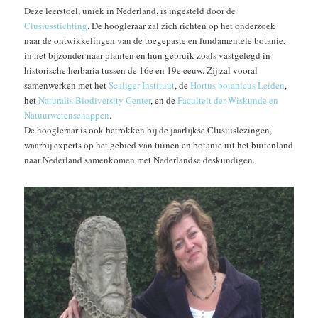
Deze leerstoel, uniek in Nederland, is ingesteld door de
Clusiusstichting
. De hoogleraar zal zich richten op het onderzoek
naar de ontwikkelingen van de toegepaste en fundamentele botanie,
in het bijzonder naar planten en hun gebruik zoals vastgelegd in
historische herbaria tussen de 16e en 19e eeuw. Zij zal vooral
samenwerken met het
Scaliger Instituut
, de
Hortus botanicus Leiden
,
het
Naturalis Biodiversity Center
, en de
Faculteit der Wiskunde en
Natuurwetenschappen
.
De hoogleraar is ook betrokken bij de jaarlijkse Clusiuslezingen,
waarbij experts op het gebied van tuinen en botanie uit het buitenland
naar Nederland samenkomen met Nederlandse deskundigen.