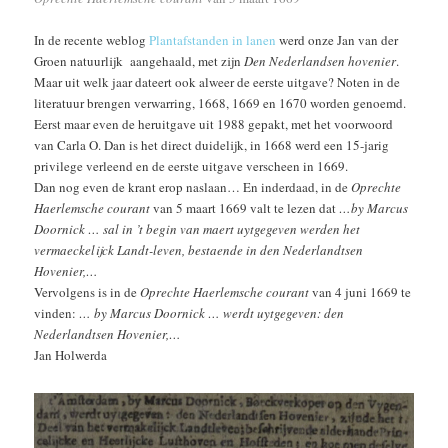
In de recente weblog
Plantafstanden in lanen
werd onze Jan van der
Groen natuurlijk aangehaald, met zijn
Den Nederlandsen hovenier
.
Maar uit welk jaar dateert ook alweer de eerste uitgave? Noten in de
literatuur brengen verwarring, 1668, 1669 en 1670 worden genoemd.
Eerst maar even de heruitgave uit 1988 gepakt, met het voorwoord
van Carla O. Dan is het direct duidelijk, in 1668 werd een 15-jarig
privilege verleend en de eerste uitgave verscheen in 1669.
Dan nog even de krant erop naslaan… En inderdaad, in de
Oprechte
Haerlemsche courant
van 5 maart 1669 valt te lezen dat
…by Marcus
Doornick … sal in ’t begin van maert uytgegeven werden het
vermaeckelijck Landt-leven, bestaende in den Nederlandtsen
Hovenier,…
Vervolgens is in de
Oprechte Haerlemsche courant
van 4 juni 1669 te
vinden:
… by Marcus Doornick … werdt uytgegeven: den
Nederlandtsen Hovenier,…
Jan Holwerda