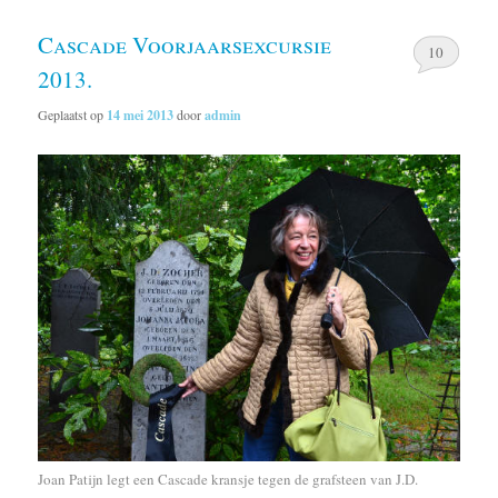
Cascade Voorjaarsexcursie
10
2013.
Geplaatst op
14 mei 2013
door
admin
Joan Patijn legt een Cascade kransje tegen de grafsteen van J.D.