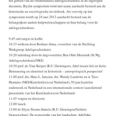
het gebied van de (Nederlandse) adelsgeschiedenis in de afgelopen
decennia. Bij dat symposium werd met name aandacht besteed aan de
historische en sociologische invalshoek. Als vervolg op dat
symposium wordt op 24 mei 2013 aandacht besteed aan de
belangrijkste andere hulpwetenschappen en hun belang voor de
adelsgeschiedenis.
9.45 ontvangst en koffie
10.15 welkom door Redmer Alma, voorzitter van de Stichting
Werkgroep Adelsgeschiedenis
10.20 inleiding door de dagvoorzitter, Ben Olde Meierink (St.Wg.
Adelsgeschiedenis/NKS)
10.30 prof. dr. Yme Kuiper (R.U. Groningen), Adel tussen feit en fictie.
Herinnering en identiteit in historisch – antropologisch perspectief
11.00 prof. drs. Hans L. Janssen, drs. Wendy Landewe en ir. Taco
Hermans (NKS/Kastelenlexicon Nederland), 50 jaar kastelen
onderzoek in Nederland in een internationale context (aansluitend
presentatie van het Kastelenlexicon Nederland)
11.45 vragen en discussie
12.00 lunch
13.00 dr. Elyze Storms-Smeets (R.U. Groningen/Gelders
Genootschap), De iconografie van het landschap. Adellijke