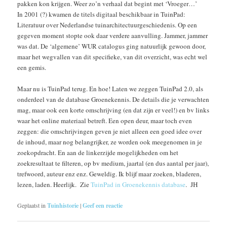
pakken kon krijgen. Weer zo’n verhaal dat begint met ‘Vroeger…’
In 2001 (?) kwamen de titels digitaal beschikbaar in TuinPad:
Literatuur over Nederlandse tuinarchitectuurgeschiedenis. Op een
gegeven moment stopte ook daar verdere aanvulling. Jammer, jammer
was dat. De ‘algemene’ WUR catalogus ging natuurlijk gewoon door,
maar het wegvallen van dit specifieke, van dit overzicht, was echt wel
een gemis.
Maar nu is TuinPad terug. En hoe! Laten we zeggen TuinPad 2.0, als
onderdeel van de database Groenekennis. De details die je verwachten
mag, maar ook een korte omschrijving (en dat zijn er veel!) en bv links
waar het online materiaal betreft. Een open deur, maar toch even
zeggen: die omschrijvingen geven je niet alleen een goed idee over
de inhoud, maar nog belangrijker, ze worden ook meegenomen in je
zoekopdracht. En aan de linkerzijde mogelijkheden om het
zoekresultaat te filteren, op bv medium, jaartal (en dus aantal per jaar),
trefwoord, auteur enz enz. Geweldig. Ik blijf maar zoeken, bladeren,
lezen, laden. Heerlijk. Zie
TuinPad in Groenekennis database
. JH
Geplaatst in
Tuinhistorie
|
Geef een reactie