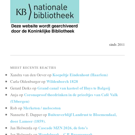
sinds 2011
MEEST RECENTE REACTIES
Koepeltje Eindenhout (Haarlem)
Xandra van den Oever
op
Wildenborch 1828
Carla Oldenburger
op
Grand canal van kasteel of Huys te Balgoij
Gerard Derks
op
Coronaproof theedrinken in de prieeltjes van Café Valk
Anja
op
(Ubbergen)
Merketon / melocoton
Rob
op
Buitenverblijf Landrust te Bloemendaal,
Nannette E. Dapper
op
door Lameer (1859).
Cascade MZN 2026, de foto’s
Jan Holwerda
op
Wandelpark – C.P. Broersepark
Jan Holwerda
op