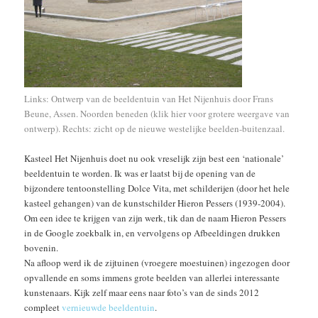
Links: Ontwerp van de beeldentuin van Het Nijenhuis door Frans
Beune, Assen. Noorden beneden (
klik hier
voor grotere weergave van
ontwerp).
Rechts: zicht op de nieuwe westelijke beelden-buitenzaal.
Kasteel Het Nijenhuis doet nu ook vreselijk zijn best een ‘nationale’
beeldentuin te worden. Ik was er laatst bij de opening van de
bijzondere tentoonstelling Dolce Vita, met schilderijen (door het hele
kasteel gehangen) van de kunstschilder Hieron Pessers (1939-2004).
Om een idee te krijgen van zijn werk, tik dan de naam Hieron Pessers
in de Google zoekbalk in, en vervolgens op Afbeeldingen drukken
bovenin.
Na afloop werd ik de zijtuinen (vroegere moestuinen) ingezogen door
opvallende en soms immens grote beelden van allerlei interessante
kunstenaars. Kijk zelf maar eens naar foto’s van de sinds 2012
compleet
vernieuwde beeldentuin
.