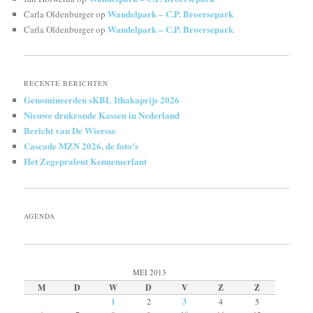
Wandelpark – C.P. Broersepark
Carla Oldenburger
op
Wandelpark – C.P. Broersepark
Carla Oldenburger
op
RECENTE BERICHTEN
Genomineerden sKBL Ithakaprijs 2026
Nieuwe drukronde Kassen in Nederland
Bericht van De Wiersse
Cascade MZN 2026, de foto’s
Het Zegepralent Kennemerlant
AGENDA
MEI 2013
M
D
W
D
V
Z
Z
1
2
3
4
5