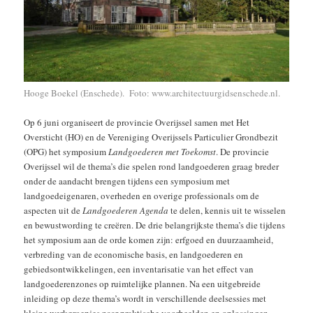
Hooge Boekel (Enschede). Foto: www.architectuurgidsenschede.nl.
Op 6 juni organiseert de provincie Overijssel samen met Het
Oversticht (HO) en de Vereniging Overijssels Particulier Grondbezit
(OPG) het symposium
Landgoederen met Toekomst
. De provincie
Overijssel wil de thema’s die spelen rond landgoederen graag breder
onder de aandacht brengen tijdens een symposium met
landgoedeigenaren, overheden en overige professionals om de
aspecten uit de
Landgoederen Agenda
te delen, kennis uit te wisselen
en bewustwording te creëren. De drie belangrijkste thema’s die tijdens
het symposium aan de orde komen zijn: erfgoed en duurzaamheid,
verbreding van de economische basis, en landgoederen en
gebiedsontwikkelingen, een inventarisatie van het effect van
landgoederenzones op ruimtelijke plannen. Na een uitgebreide
inleiding op deze thema’s wordt in verschillende deelsessies met
kleine werkgroepjes naar praktische voorbeelden en oplossingen