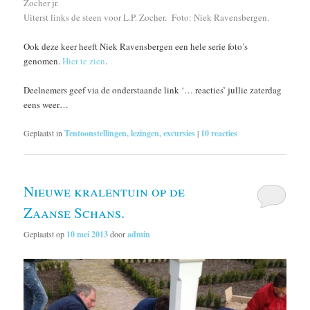
Zocher jr.
Uiterst links de steen voor L.P. Zocher. Foto: Niek Ravensbergen.
Ook deze keer heeft Niek Ravensbergen een hele serie foto’s
genomen.
Hier te zien
.
Deelnemers geef via de onderstaande link ‘… reacties’ jullie zaterdag
eens weer…
Geplaatst in
Tentoonstellingen, lezingen, excursies
|
10
reacties
Nieuwe kralentuin op de
Zaanse Schans.
Geplaatst op
10 mei 2013
door
admin