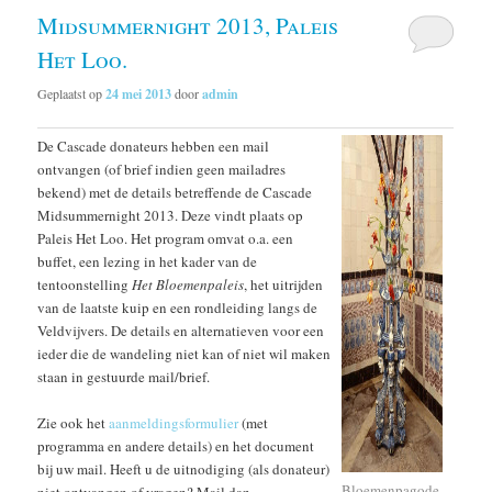
Midsummernight 2013, Paleis
Het Loo.
Geplaatst op
24 mei 2013
door
admin
De Cascade donateurs hebben een mail
ontvangen (of brief indien geen mailadres
bekend) met de details betreffende de Cascade
Midsummernight 2013. Deze vindt plaats op
Paleis Het Loo. Het program omvat o.a. een
buffet, een lezing in het kader van de
tentoonstelling
Het Bloemenpaleis
, het uitrijden
van de laatste kuip en een rondleiding langs de
Veldvijvers. De details en alternatieven voor een
ieder die de wandeling niet kan of niet wil maken
staan in gestuurde mail/brief.
Zie ook het
aanmeldingsformulier
(met
programma en andere details) en het document
bij uw mail. Heeft u de uitnodiging (als donateur)
Bloemenpagode,