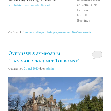
niet ontvangen of vragen? Mail dan
collectie Paleis
administratie@cascade1987.nl
.
Het Loo
Foto: E.
Boeijinga
Geplaatst in
Tentoonstellingen, lezingen, excursies
|
Geef een reactie
Overijssels symposium
‘Landgoederen met Toekomst’.
Geplaatst op
21 mei 2013
door
admin