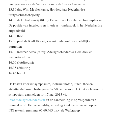
landgoederen en de Veluwezoom in de 18e en 19e eeuw
13.30 drs. Wim Meulenkamp, Honderd jaar Nederlandse
tuingeschiedschrijving
14.00 dr. E. Koldeweij, (RCE), De kern van kastelen en buitenplaatsen.
De positie van interieurs en interieur – onderzoek in het Nederlandse
erfgoedveld
14.30 thee
15.00 prof. dr. Rudi Ekkart, Recent onderzoek naar adellijke
portretten
15.30 Redmer Alma (St.Wg. Adelsgeschiedenis), Heraldiek en
memoriecultuur
16.00 slotdiscussie
16.35 afsluiting
16.45 borrel
De kosten voor dit symposium, inclusief koffie, lunch, thee en
afsluitende borrel, bedragen € 37,50 per persoon. U kunt zich voor dit
symposium aanmelden tot 17 mei 2013 via
info@adelsgeschiedenis.nl
en de aanmelding is op volgorde van
binnenkomst. Het verschuldigde bedrag kunt u overmaken op het
ING-rekeningnummer 65.60.463 t.n.v. de Werkgroep