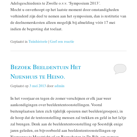
Adelsgeschiedenis te Zwolle o.v.v. ‘Symposium 2013’.
Mocht u onverhoopt op het laatste moment door omstandigheden
verhinderd zijn deel te nemen aan het symposium, dan is restitutie van
de deelnemerskosten alleen mogelijk bij afmelding vóór 17 mei
indien de begroting dat toelaat.
Geplaatst in
Tuinhistorie
|
Geef een reactie
Bezoek Beeldentuin Het
Nijenhuis te Heino.
Geplaatst op
3 mei 2013
door
admin
In het voorjaar en tegen de zomer verschijnen er elk jaar weer
aankondigingen over beeldententoonstellingen. Vooral
buitenplaatsen laten zich tijdelijk opsieren met beelden(groepen), in
de hoop dat de tentoonstelling mensen zal trekken en geld in het la’tje
zal brengen. Denk aan de beeldententoonstelling op Soestdijk enige
jaren geleden, en bijvoorbeeld aan beeldententoonstellingen op
Neercanne te Maastricht of op Beerschoten in De Bilt, om er maar