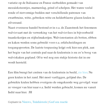
variatie op de Italiaanse en Franse sierbedden gemaakt van
mozaïeksteentjes, marmerslag, grind of schelpen. Het waren veelal
ronde of stervormige bedden met verschillende patronen van
zwartbruine, witte, gebroken witte en helderblauwe glazen kralen in
zilverzand.
Naast overzeese handel bestond er in o.a. de Zaanstreek het fenomeen
walvisvaart met de verwerking van het walvisvlees in bijvoorbeeld
traankokerijen en stijfselmakerijen. Walvisrestanten als botten, ribben
en kaken werden soms gebruikt voor o.a. erfafscheidingen en
toegangspoorten. De laatste toepassing krijgt ook hier een plek, aan
het begin van het centrale pad naar de kralentuin is nu zo’n boog van
walviskaken gepland. Of te wel nog een stukje historie dat in ere
wordt hersteld.
Een film brengt het creëren van de kralentuin in beeld,
zie hier
. Nu
geen kralen in het zand. Het moet vastliggen, gelijmd dus. De
gebruikte kralen hebben overigens de omgekeerde weg gevolgd: waar
ze vroeger van hier naar o.a. Indië werden gebracht, komen nu vanuit
Indië naar hier. JH
Geplaatst in
Nieuws
,
Tuinhistorie
|
Geef een reactie