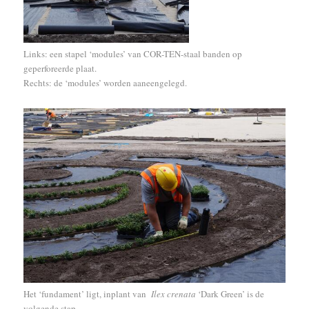
Links: een stapel ‘modules’ van COR-TEN-staal banden op
geperforeerde plaat.
Rechts: de ‘modules’ worden aaneengelegd.
Het ‘fundament’ ligt, inplant van
Ilex crenata
‘Dark Green’ is de
volgende stap.