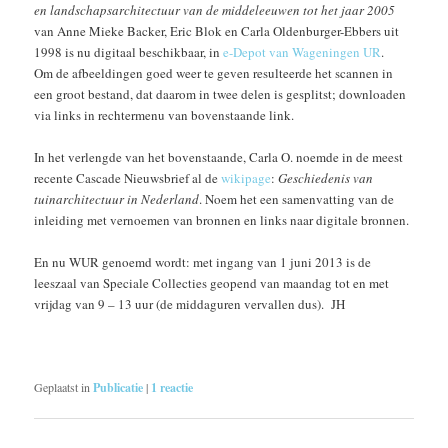
en landschapsarchitectuur van de middeleeuwen tot het jaar 2005
van Anne Mieke Backer, Eric Blok en Carla Oldenburger-Ebbers uit
1998 is nu digitaal beschikbaar, in
e-Depot van Wageningen UR
.
Om de afbeeldingen goed weer te geven resulteerde het scannen in
een groot bestand, dat daarom in twee delen is gesplitst; downloaden
via links in rechtermenu van bovenstaande link.
In het verlengde van het bovenstaande, Carla O. noemde in de meest
recente Cascade Nieuwsbrief al de
wikipage
:
Geschiedenis van
tuinarchitectuur in Nederland
. Noem het een samenvatting van de
inleiding met vernoemen van bronnen en links naar digitale bronnen.
En nu WUR genoemd wordt: met ingang van 1 juni 2013 is de
leeszaal van Speciale Collecties geopend van maandag tot en met
vrijdag van 9 – 13 uur (de middaguren vervallen dus). JH
Geplaatst in
Publicatie
|
1
reactie