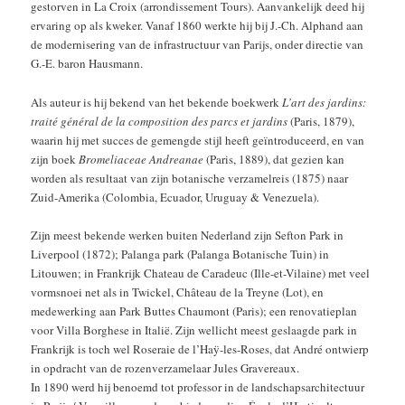
gestorven in La Croix (arrondissement Tours). Aanvankelijk deed hij
ervaring op als kweker. Vanaf 1860 werkte hij bij J.-Ch. Alphand aan
de modernisering van de infrastructuur van Parijs, onder directie van
G.-E. baron Hausmann.
Als auteur is hij bekend van het bekende boekwerk
L’art des jardins:
traité général de la composition des parcs et jardins
(Paris, 1879),
waarin hij met succes de gemengde stijl heeft geïntroduceerd, en van
zijn boek
Bromeliaceae Andreanae
(Paris, 1889), dat gezien kan
worden als resultaat van zijn botanische verzamelreis (1875) naar
Zuid-Amerika (Colombia, Ecuador, Uruguay & Venezuela).
Zijn meest bekende werken buiten Nederland zijn Sefton Park in
Liverpool (1872); Palanga park (Palanga Botanische Tuin) in
Litouwen; in Frankrijk Chateau de Caradeuc (Ille-et-Vilaine) met veel
vormsnoei net als in Twickel, Château de la Treyne (Lot), en
medewerking aan Park Buttes Chaumont (Paris); een renovatieplan
voor Villa Borghese in Italië. Zijn wellicht meest geslaagde park in
Frankrijk is toch wel Roseraie de l’Haÿ-les-Roses, dat André ontwierp
in opdracht van de rozenverzamelaar Jules Gravereaux.
In 1890 werd hij benoemd tot professor in de landschapsarchitectuur