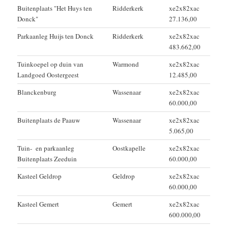
Buitenplaats "Het Huys ten
Ridderkerk
xe2x82xac
Donck"
27.136,00
Parkaanleg Huijs ten Donck
Ridderkerk
xe2x82xac
483.662,00
Tuinkoepel op duin van
Warmond
xe2x82xac
Landgoed Oostergeest
12.485,00
Blanckenburg
Wassenaar
xe2x82xac
60.000,00
Buitenplaats de Paauw
Wassenaar
xe2x82xac
5.065,00
Tuin- en parkaanleg
Oostkapelle
xe2x82xac
Buitenplaats Zeeduin
60.000,00
Kasteel Geldrop
Geldrop
xe2x82xac
60.000,00
Kasteel Gemert
Gemert
xe2x82xac
600.000,00