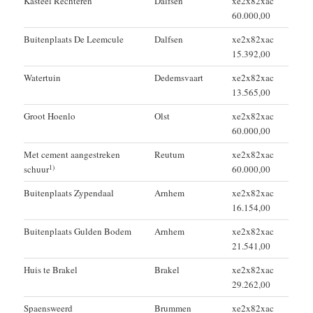
Kasteel Rechteren
Dalfsen
xe2x82xac
60.000,00
Buitenplaats De Leemcule
Dalfsen
xe2x82xac
15.392,00
Watertuin
Dedemsvaart
xe2x82xac
13.565,00
Groot Hoenlo
Olst
xe2x82xac
60.000,00
Met cement aangestreken
Reutum
xe2x82xac
1)
schuur
60.000,00
Buitenplaats Zypendaal
Arnhem
xe2x82xac
16.154,00
Buitenplaats Gulden Bodem
Arnhem
xe2x82xac
21.541,00
Huis te Brakel
Brakel
xe2x82xac
29.262,00
Spaensweerd
Brummen
xe2x82xac