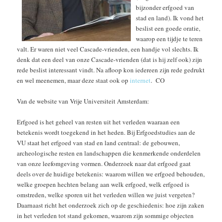
bijzonder erfgoed van
stad en land). Ik vond het
beslist een goede oratie,
waarop een tijdje te teren
valt. Er waren niet veel Cascade-vrienden, een handje vol slechts. Ik
denk dat een deel van onze Cascade-vrienden (dat is hij zelf ook) zijn
rede beslist interessant vindt. Na afloop kon iedereen zijn rede gedrukt
en wel meenemen, maar deze staat ook op
internet
. CO
Van de website van Vrije Universiteit Amsterdam:
Erfgoed is het geheel van resten uit het verleden waaraan een
betekenis wordt toegekend in het heden. Bij Erfgoedstudies aan de
VU staat het erfgoed van stad en land centraal: de gebouwen,
archeologische resten en landschappen die kenmerkende onderdelen
van onze leefomgeving vormen. Onderzoek naar dat erfgoed gaat
deels over de huidige betekenis: waarom willen we erfgoed behouden,
welke groepen hechten belang aan welk erfgoed, welk erfgoed is
omstreden, welke sporen uit het verleden willen we juist vergeten?
Daarnaast richt het onderzoek zich op de geschiedenis: hoe zijn zaken
in het verleden tot stand gekomen, waarom zijn sommige objecten