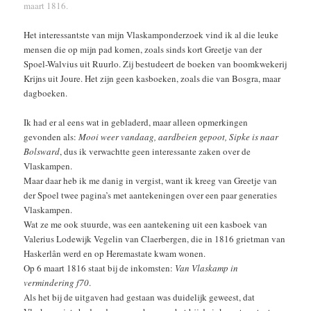
maart 1816.
Het interessantste van mijn Vlaskamponderzoek vind ik al die leuke
mensen die op mijn pad komen, zoals sinds kort Greetje van der
Spoel-Walvius uit Ruurlo. Zij bestudeert de boeken van boomkwekerij
Krijns uit Joure. Het zijn geen kasboeken, zoals die van Bosgra, maar
dagboeken.
Ik had er al eens wat in gebladerd, maar alleen opmerkingen
gevonden als:
Mooi weer vandaag, aardbeien gepoot, Sipke is naar
Bolsward
, dus ik verwachtte geen interessante zaken over de
Vlaskampen.
Maar daar heb ik me danig in vergist, want ik kreeg van Greetje van
der Spoel twee pagina’s met aantekeningen over een paar generaties
Vlaskampen.
Wat ze me ook stuurde, was een aantekening uit een kasboek van
Valerius Lodewijk Vegelin van Claerbergen, die in 1816 grietman van
Haskerlân werd en op Heremastate kwam wonen.
Op 6 maart 1816 staat bij de inkomsten:
Van Vlaskamp in
vermindering f70
.
Als het bij de uitgaven had gestaan was duidelijk geweest, dat