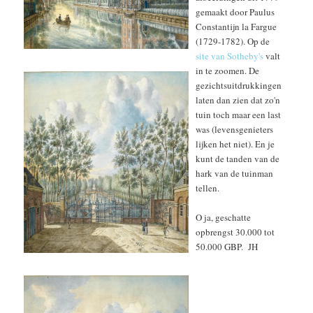
gemaakt door Paulus
Constantijn la Fargue
(1729-1782). Op de
site van Sotheby's
valt
in te zoomen. De
gezichtsuitdrukkingen
laten dan zien dat zo'n
tuin toch maar een last
was (levensgenieters
lijken het niet). En je
kunt de tanden van de
hark van de tuinman
tellen.
O ja, geschatte
opbrengst 30.000 tot
50.000 GBP. JH