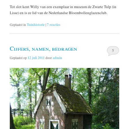
Tot slot kent Willy van een exemplaar in museum de Zwarte Tulp (in
Lisse) en is ze lid van de Nederlandse Bloembollenglazenclub.
Geplaatst in
Tuinhistorie
|
7
reacties
Cijfers, namen, bedragen
5
Geplaatst op
12 juli 2011
door
admin