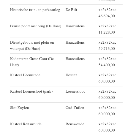
Historische tuin- en parkaanleg
De Bilt
xe2x82xac
46.694,00
Franse poort met brug (De Haar)
Haarzuilens
xe2x82xac
11.228,00
Dienstgebouw met plein en
Haarzuilens
xe2x82xac
waterput (De Haar)
59.713,00
Kademuren Grote Cour (De
Haarzuilens
xe2x82xac
Haar)
54.400,00
Kasteel Heemstede
Houten
xe2x82xac
60.000,00
Kasteel Loenersloot (park)
Loenersloot
xe2x82xac
60.000,00
Slot Zuylen
Oud-Zuilen
xe2x82xac
60.000,00
Kasteel Renswoude
Renswoude
xe2x82xac
60.000,00