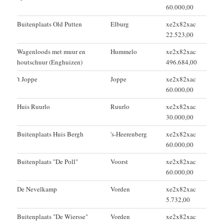
60.000,00
Buitenplaats Old Putten
Elburg
xe2x82xac
22.523,00
Wagenloods met muur en
Hummelo
xe2x82xac
houtschuur (Enghuizen)
496.684,00
't Joppe
Joppe
xe2x82xac
60.000,00
Huis Ruurlo
Ruurlo
xe2x82xac
30.000,00
Buitenplaats Huis Bergh
's-Heerenberg
xe2x82xac
60.000,00
Buitenplaats "De Poll"
Voorst
xe2x82xac
60.000,00
De Nevelkamp
Vorden
xe2x82xac
5.732,00
Buitenplaats "De Wiersse"
Vorden
xe2x82xac