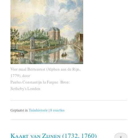
Vier maal Brittenrust (Alphen aan de Rijn,
1779), door
Paulus Constantijn la Fargue Bron:
Sotheby's Londen
Geplaatst in
Tuinhistorie
|
8
reacties
Kaart van Zijnen (1732, 1760)
8