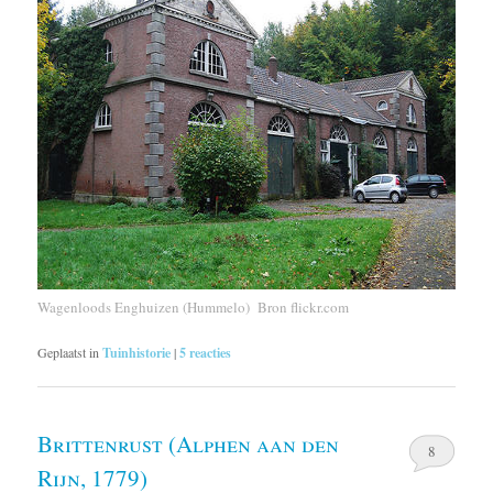
Wagenloods Enghuizen (Hummelo) Bron flickr.com
Geplaatst in
Tuinhistorie
|
5
reacties
Brittenrust (Alphen aan den
8
Rijn, 1779)