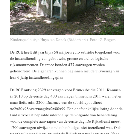
Kinderspeelhuisje Huys ten Donck (Ridderkerk) Foto: G. Bogers
De RCE heeft dit jaar bijna 58 miljoen euro subsidie toegekend voor
de instandhouding van gebouwde, groene en archeologische
rijksmonumenten. Daarmee konden 477 aanvragen worden
gehonoreerd. De eigenaren kunnen beginnen met de uitvoering van
hun 6-jarig instandhoudingsplan.
De RCE ontving 2329 aanvragen voor Brim-subsidie 2011. Kwamen
in 2010 op de eerste dag 400 aanvragen binnen, in 2011 waren het er
maar liefst ruim 2200. Daarmee was de subsidiepot direct
xe2x80x98overvraagdxe2x80x99. Een onafhankelijke loting door de
landsadvocaat bepaalde uiteindelijk de volgorde van behandeling
voor de complete aanvragen van de eerste dag. De Rijksdienst moest
1700 aanvragen afwijzen omdat het budget niet toereikend was. Ook
voor het komend jaar verwacht de Rijksdienst veel aanvragen. Voor