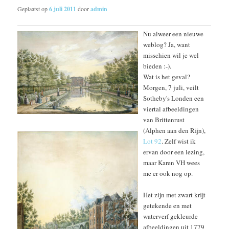
Geplaatst op
6 juli 2011
door
admin
Nu alweer een nieuwe
weblog? Ja, want
misschien wil je wel
bieden :-).
Wat is het geval?
Morgen, 7 juli, veilt
Sotheby's Londen een
viertal afbeeldingen
van Brittenrust
(Alphen aan den Rijn),
Lot 92
. Zelf wist ik
ervan door een lezing,
maar Karen VH wees
me er ook nog op.
Het zijn met zwart krijt
getekende en met
waterverf gekleurde
afbeeldingen uit 1779