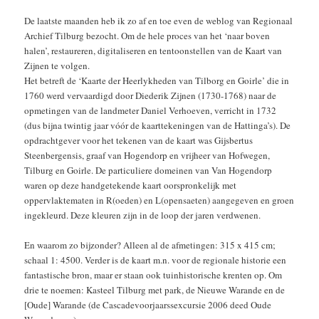
De laatste maanden heb ik zo af en toe even de weblog van Regionaal
Archief Tilburg bezocht. Om de hele proces van het ‘naar boven
halen’, restaureren, digitaliseren en tentoonstellen van de Kaart van
Zijnen te volgen.
Het betreft de ‘Kaarte der Heerlykheden van Tilborg en Goirle’ die in
1760 werd vervaardigd door Diederik Zijnen (1730-1768) naar de
opmetingen van de landmeter Daniel Verhoeven, verricht in 1732
(dus bijna twintig jaar vóór de kaarttekeningen van de Hattinga’s). De
opdrachtgever voor het tekenen van de kaart was Gijsbertus
Steenbergensis, graaf van Hogendorp en vrijheer van Hofwegen,
Tilburg en Goirle. De particuliere domeinen van Van Hogendorp
waren op deze handgetekende kaart oorspronkelijk met
oppervlaktematen in R(oeden) en L(opensaeten) aangegeven en groen
ingekleurd. Deze kleuren zijn in de loop der jaren verdwenen.
En waarom zo bijzonder? Alleen al de afmetingen: 315 x 415 cm;
schaal 1: 4500. Verder is de kaart m.n. voor de regionale historie een
fantastische bron, maar er staan ook tuinhistorische krenten op. Om
drie te noemen: Kasteel Tilburg met park, de Nieuwe Warande en de
[Oude] Warande (de Cascadevoorjaarssexcursie 2006 deed Oude