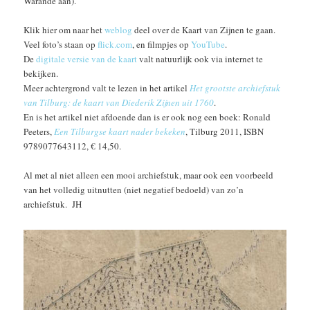
Warande aan).
Klik hier om naar het
weblog
deel over de Kaart van Zijnen te gaan.
Veel foto’s staan op
flick.com
, en filmpjes op
YouTube
.
De
digitale versie van de kaart
valt natuurlijk ook via internet te
bekijken.
Meer achtergrond valt te lezen in het artikel
Het grootste archiefstuk
van Tilburg: de kaart van Diederik Zijnen uit 1760
.
En is het artikel niet afdoende dan is er ook nog een boek: Ronald
Peeters,
Een Tilburgse kaart nader bekeken
, Tilburg 2011, ISBN
9789077643112,
€
14,50.
Al met al niet alleen een mooi archiefstuk, maar ook een voorbeeld
van het volledig uitnutten (niet negatief bedoeld) van zo’n
archiefstuk. JH