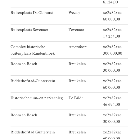
6.124,00
Buitenplaats De Oldhorst
Wezep
xe2x82xac
60.000,00
Buitenplaats Sevenaer
Zevenaar
xe2x82xac
17.254,00
Complex historische
Amersfoort
xe2x82xac
buitenplaats Randenbroek
300.000,00
Boom en Bosch
Breukelen
xe2x82xac
30.000,00
Ridderhofstad-Gunterstein
Breukelen
xe2x82xac
60.000,00
Historische tuin- en parkaanleg
De Bildt
xe2x82xac
46.694,00
Boom en Bosch
Breukelen
xe2x82xac
30.000,00
Ridderhofstad Gunterstein
Breukelen
xe2x82xac
60.000,00