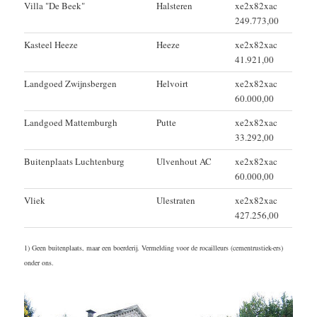
Villa "De Beek"
Halsteren
xe2x82xac
249.773,00
Kasteel Heeze
Heeze
xe2x82xac
41.921,00
Landgoed Zwijnsbergen
Helvoirt
xe2x82xac
60.000,00
Landgoed Mattemburgh
Putte
xe2x82xac
33.292,00
Buitenplaats Luchtenburg
Ulvenhout AC
xe2x82xac
60.000,00
Vliek
Ulestraten
xe2x82xac
427.256,00
1) Geen buitenplaats, maar een boerderij. Vermelding voor de rocailleurs (cementrustiek-ers)
onder ons.