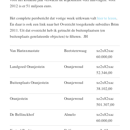
2012 is er 51 miljoen euro.
Het complete persbericht dat vorige week uitkwam valt
hier te lezen
.
En daar is ook een link naar het Overzicht toegekende subsidies Brim
2011. Uit dat overzicht heb ik getracht de buitenplaatsen (en
buitenplaats gerelateerde objecten) te filteren. JH
Van Harinxmastate
Beetsterzwaag
xe2x82xac
60.000,00
Landgoed Oranjestein
Oranjewoud
xe2x82xac
52.346,00
Buitenplaats Oranjestein
Oranjewoud
xe2x82xac
38.102,00
Oranjestein
Oranjewoud
xe2x82xac
501.307,00
De Bellinckhof
Almelo
xe2x82xac
60.000,00