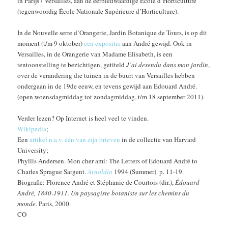
in Parijs / Versailles, aan de eerbiedwaardige École d’Horticulture
(tegenwoordig École Nationale Supérieure d’Horticulture).
In de Nouvelle serre d’Orangerie, Jardin Botanique de Tours, is op dit
moment (t/m 9 oktober)
een expositie
aan André gewijd. Ook in
Versailles, in de Orangerie van Madame Elisabeth, is een
tentoonstelling te bezichtigen, getiteld
J’ai desendu dans mon jardin
,
over de verandering die tuinen in de buurt van Versailles hebben
ondergaan in de 19de eeuw, en tevens gewijd aan Edouard André.
(open woensdagmiddag tot zondagmiddag, t/m 18 september 2011).
Verder lezen? Op Internet is heel veel te vinden.
Wikipedia
;
Een
artikel n.a.v. één van zijn brieven
in de collectie van Harvard
University;
Phyllis Andersen. Mon cher ami: The Letters of Edouard André to
Charles Sprague Sargent.
Arnoldia
1994 (Summer). p. 11-19.
Biografie: Florence André et Stéphanie de Courtois (dir.),
Édouard
André, 1840-1911. Un paysagiste botaniste sur les chemins du
monde
. Paris, 2000.
CO