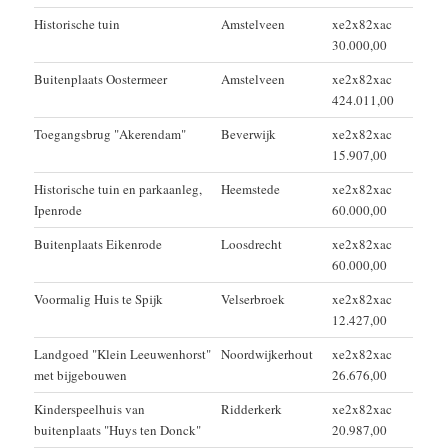
Historische tuin
Amstelveen
xe2x82xac
30.000,00
Buitenplaats Oostermeer
Amstelveen
xe2x82xac
424.011,00
Toegangsbrug "Akerendam"
Beverwijk
xe2x82xac
15.907,00
Historische tuin en parkaanleg,
Heemstede
xe2x82xac
Ipenrode
60.000,00
Buitenplaats Eikenrode
Loosdrecht
xe2x82xac
60.000,00
Voormalig Huis te Spijk
Velserbroek
xe2x82xac
12.427,00
Landgoed "Klein Leeuwenhorst"
Noordwijkerhout
xe2x82xac
met bijgebouwen
26.676,00
Kinderspeelhuis van
Ridderkerk
xe2x82xac
buitenplaats "Huys ten Donck"
20.987,00