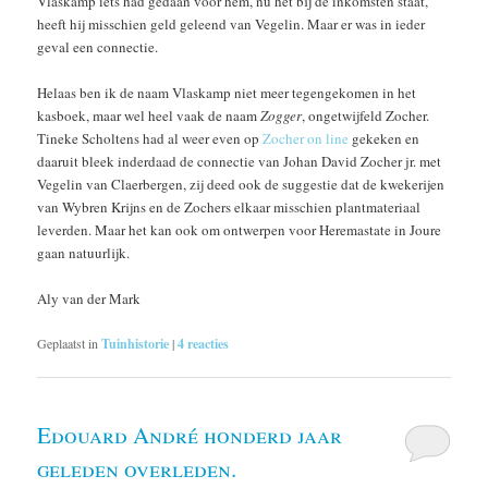
Vlaskamp iets had gedaan voor hem, nu het bij de inkomsten staat,
heeft hij misschien geld geleend van Vegelin. Maar er was in ieder
geval een connectie.
Helaas ben ik de naam Vlaskamp niet meer tegengekomen in het
kasboek, maar wel heel vaak de naam
Zogger
, ongetwijfeld Zocher.
Tineke Scholtens had al weer even op
Zocher on line
gekeken en
daaruit bleek inderdaad de connectie van Johan David Zocher jr. met
Vegelin van Claerbergen, zij deed ook de suggestie dat de kwekerijen
van Wybren Krijns en de Zochers elkaar misschien plantmateriaal
leverden. Maar het kan ook om ontwerpen voor Heremastate in Joure
gaan natuurlijk.
Aly van der Mark
Geplaatst in
Tuinhistorie
|
4
reacties
Edouard André honderd jaar
geleden overleden.