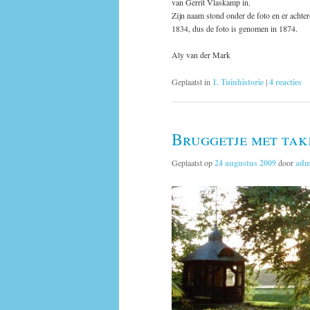
van Gerrit Vlaskamp in.
Zijn naam stond onder de foto en er achtero
1834, dus de foto is genomen in 1874.
Aly van der Mark
Geplaatst in
1. Tuinhistorie
|
4
reacties
Bruggetje met ta
Geplaatst op
24 augustus 2009
door
adm