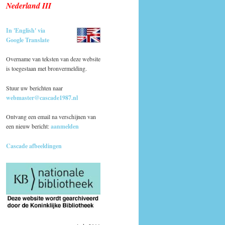
Nederland III
In 'English' via
Google Translate
Overname van teksten van deze website
is toegestaan met bronvermelding.
Stuur uw berichten naar
webmaster@cascade1987.nl
Ontvang een email na verschijnen van
een nieuw bericht:
aanmelden
Cascade afbeeldingen