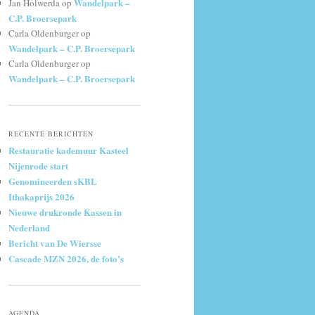
Wandelpark –
Jan Holwerda
op
C.P. Broersepark
Carla Oldenburger
op
Wandelpark – C.P. Broersepark
Carla Oldenburger
op
Wandelpark – C.P. Broersepark
RECENTE BERICHTEN
Restauratie kademuur Kasteel
Nijenrode start
Genomineerden sKBL
Ithakaprijs 2026
Nieuwe drukronde Kassen in
Nederland
Bericht van De Wiersse
Cascade MZN 2026, de foto’s
AGENDA