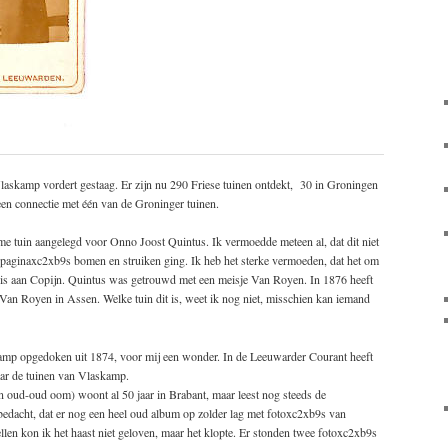
laskamp vordert gestaag. Er zijn nu 290 Friese tuinen ontdekt, 30 in Groningen
een connectie met één van de Groninger tuinen.
e tuin aangelegd voor Onno Joost Quintus. Ik vermoedde meteen al, dat dit niet
 paginaxc2xb9s bomen en struiken ging. Ik heb het sterke vermoeden, dat het om
 is aan Copijn. Quintus was getrouwd met een meisje Van Royen. In 1876 heeft
an Royen in Assen. Welke tuin dit is, weet ik nog niet, misschien kan iemand
kamp opgedoken uit 1874, voor mij een wonder. In de Leeuwarder Courant heeft
naar de tuinen van Vlaskamp.
jn oud-oud oom) woont al 50 jaar in Brabant, maar leest nog steeds de
 bedacht, dat er nog een heel oud album op zolder lag met fotoxc2xb9s van
llen kon ik het haast niet geloven, maar het klopte. Er stonden twee fotoxc2xb9s