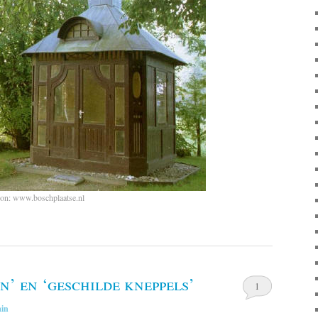
ron:
www.boschplaatse.nl
’ en ‘geschilde kneppels’
1
in