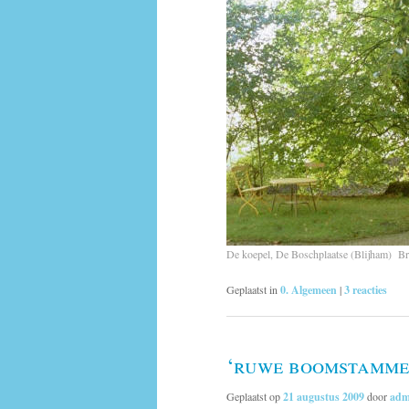
De koepel, De Boschplaatse (Blijham) B
Geplaatst in
0. Algemeen
|
3
reacties
‘ruwe boomstammen
Geplaatst op
21 augustus 2009
door
adm