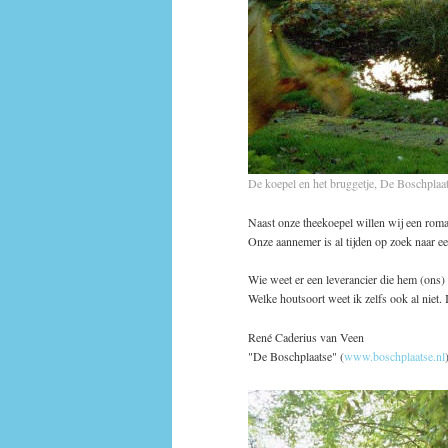
De koepel en het bruggetje, De Boschpla
Naast onze theekoepel willen wij een roma
Onze aannemer is al tijden op zoek naar ee
Wie weet er een leverancier die hem (ons)
Welke houtsoort weet ik zelfs ook al niet.
René Caderius van Veen
"De Boschplaatse" (
www.boschplaatse.nl