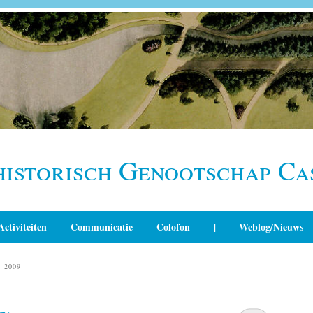
historisch Genootschap Ca
Activiteiten
Communicatie
Colofon
|
Weblog/Nieuws
 2009