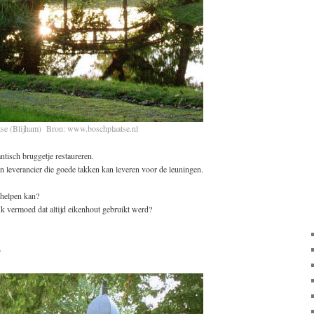
atse (Blijham) Bron:
www.boschplaatse.nl
ntisch bruggetje restaureren.
n leverancier die goede takken kan leveren voor de leuningen.
 helpen kan?
 Ik vermoed dat altijd eikenhout gebruikt werd?
)