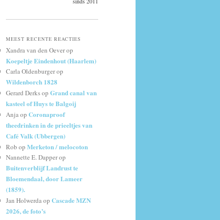
sinds 2011
MEEST RECENTE REACTIES
Xandra van den Oever
op
Koepeltje Eindenhout (Haarlem)
Carla Oldenburger
op
Wildenborch 1828
Grand canal van
Gerard Derks
op
kasteel of Huys te Balgoij
Coronaproof
Anja
op
theedrinken in de prieeltjes van
Café Valk (Ubbergen)
Merketon / melocoton
Rob
op
Nannette E. Dapper
op
Buitenverblijf Landrust te
Bloemendaal, door Lameer
(1859).
Cascade MZN
Jan Holwerda
op
2026, de foto’s