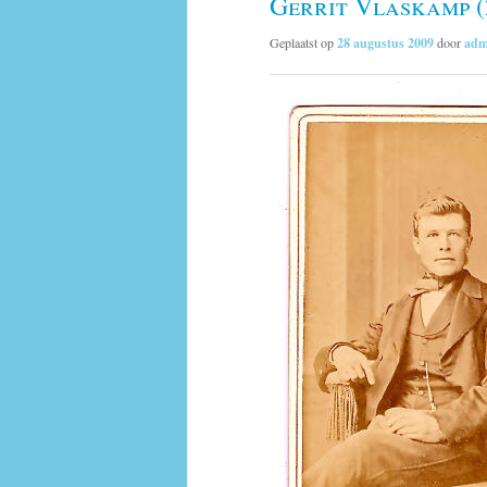
Gerrit Vlaskamp (
Geplaatst op
28 augustus 2009
door
adm