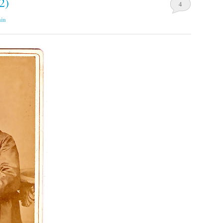
2)
4
in