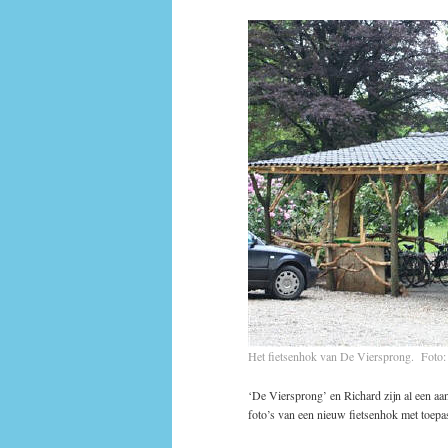
Het fietsenhok van De Viersprong. Foto:
‘De Viersprong’ en Richard zijn al een aan
foto’s van een nieuw fietsenhok met toe