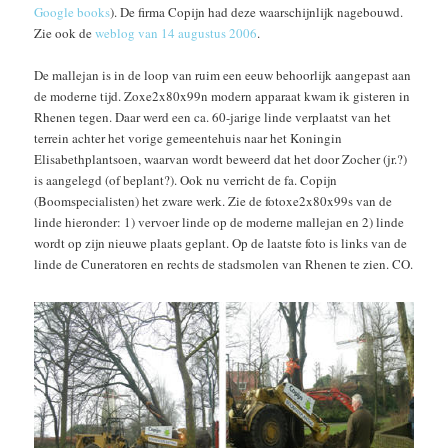
Google books
). De firma Copijn had deze waarschijnlijk nagebouwd.
Zie ook de
weblog van 14 augustus 2006
.
De mallejan is in de loop van ruim een eeuw behoorlijk aangepast aan
de moderne tijd. Zoxe2x80x99n modern apparaat kwam ik gisteren in
Rhenen tegen. Daar werd een ca. 60-jarige linde verplaatst van het
terrein achter het vorige gemeentehuis naar het Koningin
Elisabethplantsoen, waarvan wordt beweerd dat het door Zocher (jr.?)
is aangelegd (of beplant?). Ook nu verricht de fa. Copijn
(Boomspecialisten) het zware werk. Zie de fotoxe2x80x99s van de
linde hieronder: 1) vervoer linde op de moderne mallejan en 2) linde
wordt op zijn nieuwe plaats geplant. Op de laatste foto is links van de
linde de Cuneratoren en rechts de stadsmolen van Rhenen te zien. CO.