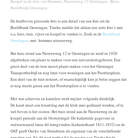
Koepel in de tuin van Hommes, Nieuweweg 12 Groningen. Bron:
Beeldbank Groningen
De hierboven getoonde foto is een detail van een foto uit de
Beeldbank Groningen. Tineke mailde dat aldaar een serie foto’s met
o.a. huis, tuin, vijver en koepel te vinden is. Zoek in de
Beeldbank
Groningen
, met hommes nieuweweg.
Het huis stond aan Nieuweweg 12 te Groningen en werd in 1920
afgebroken om plaats te maken voor een universiteitsgebouw. Een
groot deel van de tuin moest plaats maken voor het Groninger
Transportbedrijf en nog later voor woningen aan het Poortersplein.
Een deel van de tuin resteert, of waarschijnlijk kun je beter zeggen dat
er nog steeds groen aan het Poortersplein is te vinden.
Met wat schuiven en kantelen werd mij het volgende duidelijk.
De kaart moet een kwartslag met de klok mee gedraaid worden, of te
wel boven is het oosten. Het huis stond aan de Nieuweweg en de
koepel grensde aan de Oostersingel. De kadastrale gegevens in
watwaswaar.nl laten dit terugvinden (kadasterkaart 1811-1832) en de
OAT geeft Oncko van Swinderen als eigenaar van de verschillende
percelen aan. En dit past perfect bij de reactie van Tineke bij de