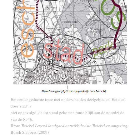
Het eerder gedachte trace met onderscheiden deelgebieden. Het deel
door 'stad' is
niet opgevolgd, de tot stand gekomen route blijft aan de noordzijde
van de N346.
Bron:
Twickel Levend landgoed ontwikkelsvisie Twickel en omgeving
,
Bosch Slabbers (2009)