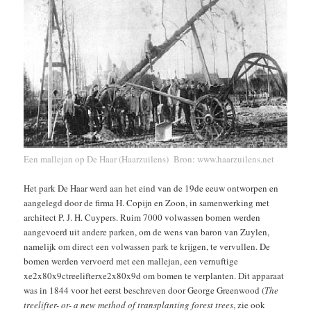
Een mallejan op De Haar (Haarzuilens) Bron: www.haarzuilens.net
Het park De Haar werd aan het eind van de 19de eeuw ontworpen en
aangelegd door de firma H. Copijn en Zoon, in samenwerking met
architect P. J. H. Cuypers. Ruim 7000 volwassen bomen werden
aangevoerd uit andere parken, om de wens van baron van Zuylen,
namelijk om direct een volwassen park te krijgen, te vervullen. De
bomen werden vervoerd met een mallejan, een vernuftige
xe2x80x9ctreelifterxe2x80x9d om bomen te verplanten. Dit apparaat
was in 1844 voor het eerst beschreven door George Greenwood (
The
treelifter- or- a new method of transplanting forest trees
, zie ook