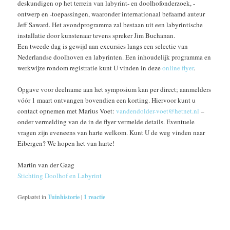
deskundigen op het terrein van labyrint- en doolhofonderzoek, -
ontwerp en -toepassingen, waaronder internationaal befaamd auteur
Jeff Saward. Het avondprogramma zal bestaan uit een labyrintische
installatie door kunstenaar tevens spreker Jim Buchanan.
Een tweede dag is gewijd aan excursies langs een selectie van
Nederlandse doolhoven en labyrinten. Een inhoudelijk programma en
werkwijze rondom registratie kunt U vinden in deze
online flyer
.
Opgave voor deelname aan het symposium kan per direct; aanmelders
vóór 1 maart ontvangen bovendien een korting. Hiervoor kunt u
contact opnemen met Marius Voet:
vandendolder-voet@hetnet.nl
–
onder vermelding van de in de flyer vermelde details. Eventuele
vragen zijn eveneens van harte welkom. Kunt U de weg vinden naar
Eibergen? We hopen het van harte!
Martin van der Gaag
Stichting Doolhof en Labyrint
Geplaatst in
Tuinhistorie
|
1
reactie