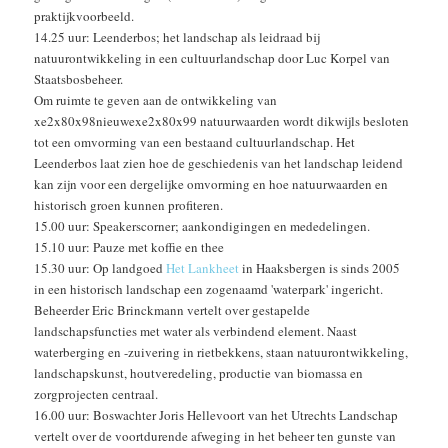
praktijkvoorbeeld.
14.25 uur: Leenderbos; het landschap als leidraad bij
natuurontwikkeling in een cultuurlandschap door Luc Korpel van
Staatsbosbeheer.
Om ruimte te geven aan de ontwikkeling van
xe2x80x98nieuwexe2x80x99 natuurwaarden wordt dikwijls besloten
tot een omvorming van een bestaand cultuurlandschap. Het
Leenderbos laat zien hoe de geschiedenis van het landschap leidend
kan zijn voor een dergelijke omvorming en hoe natuurwaarden en
historisch groen kunnen profiteren.
15.00 uur: Speakerscorner; aankondigingen en mededelingen.
15.10 uur: Pauze met koffie en thee
15.30 uur: Op landgoed
Het Lankheet
in Haaksbergen is sinds 2005
in een historisch landschap een zogenaamd 'waterpark' ingericht.
Beheerder Eric Brinckmann vertelt over gestapelde
landschapsfuncties met water als verbindend element. Naast
waterberging en -zuivering in rietbekkens, staan natuurontwikkeling,
landschapskunst, houtveredeling, productie van biomassa en
zorgprojecten centraal.
16.00 uur: Boswachter Joris Hellevoort van het Utrechts Landschap
vertelt over de voortdurende afweging in het beheer ten gunste van