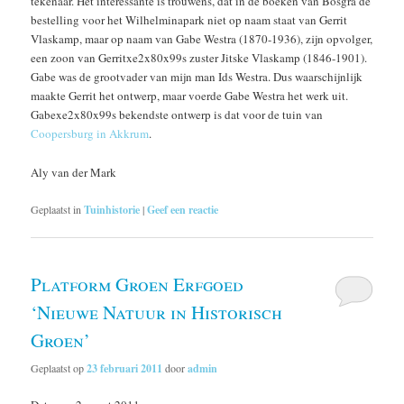
tekenaar. Het interessante is trouwens, dat in de boeken van Bosgra de
bestelling voor het Wilhelminapark niet op naam staat van Gerrit
Vlaskamp, maar op naam van Gabe Westra (1870-1936), zijn opvolger,
een zoon van Gerritxe2x80x99s zuster Jitske Vlaskamp (1846-1901).
Gabe was de grootvader van mijn man Ids Westra. Dus waarschijnlijk
maakte Gerrit het ontwerp, maar voerde Gabe Westra het werk uit.
Gabexe2x80x99s bekendste ontwerp is dat voor de tuin van
Coopersburg in Akkrum
.
Aly van der Mark
Geplaatst in
Tuinhistorie
|
Geef een reactie
Platform Groen Erfgoed
‘Nieuwe Natuur in Historisch
Groen’
Geplaatst op
23 februari 2011
door
admin