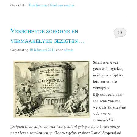
Geplaatst in
Tuinhistorie
|
Geef een reactie
Verscheyde schoone en
10
vermaakelyke gezigten…
Geplaatst op
10 februari 2011
door
admin
Soms is er even
geen weblogtekst,
maar er is altijd wel
iets om naar te
verwijzen.
Bijvoorbeeld naar
een scan van een
werk als
Verscheyde
schoone en
vermaakelyke
gezigten in de hofstede van Clingendaal gelegen by 's Gravenhage
naa t'leven getekent en in t'kooper gebrugt
door Daniel Stopendaal