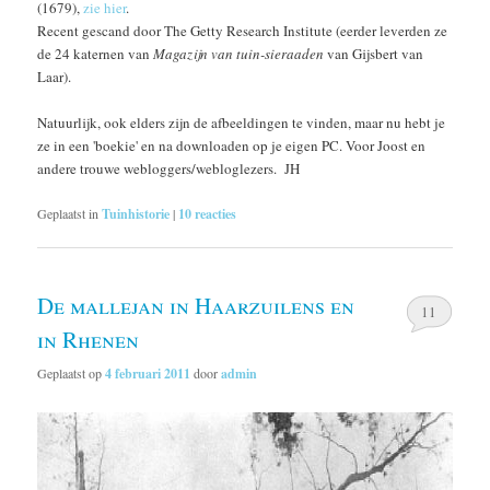
(1679),
zie hier
.
Recent gescand door The Getty Research Institute (eerder leverden ze
de 24 katernen van
Magazijn van tuin-sieraaden
van Gijsbert van
Laar).
Natuurlijk, ook elders zijn de afbeeldingen te vinden, maar nu hebt je
ze in een 'boekie' en na downloaden op je eigen PC. Voor Joost en
andere trouwe webloggers/webloglezers. JH
Geplaatst in
Tuinhistorie
|
10
reacties
De mallejan in Haarzuilens en
11
in Rhenen
Geplaatst op
4 februari 2011
door
admin