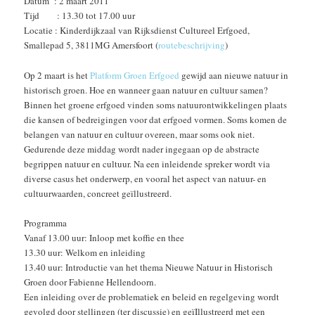
Datum : 2 maart 2011
Tijd : 13.30 tot 17.00 uur
Locatie : Kinderdijkzaal van Rijksdienst Cultureel Erfgoed,
Smallepad 5, 3811MG Amersfoort (
routebeschrijving
)
Op 2 maart is het
Platform Groen Erfgoed
gewijd aan nieuwe natuur in
historisch groen. Hoe en wanneer gaan natuur en cultuur samen?
Binnen het groene erfgoed vinden soms natuurontwikkelingen plaats
die kansen of bedreigingen voor dat erfgoed vormen. Soms komen de
belangen van natuur en cultuur overeen, maar soms ook niet.
Gedurende deze middag wordt nader ingegaan op de abstracte
begrippen natuur en cultuur. Na een inleidende spreker wordt via
diverse casus het onderwerp, en vooral het aspect van natuur- en
cultuurwaarden, concreet geïllustreerd.
Programma
Vanaf 13.00 uur: Inloop met koffie en thee
13.30 uur: Welkom en inleiding
13.40 uur: Introductie van het thema Nieuwe Natuur in Historisch
Groen door Fabienne Hellendoorn.
Een inleiding over de problematiek en beleid en regelgeving wordt
gevolgd door stellingen (ter discussie) en geïIllustreerd met een