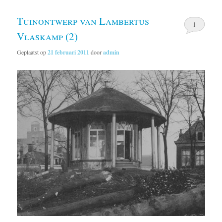
Tuinontwerp van Lambertus
1
Vlaskamp (2)
Geplaatst op
21 februari 2011
door
admin