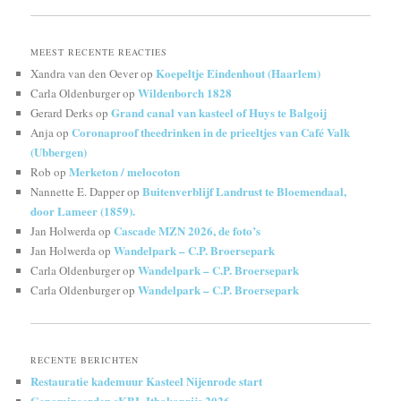
MEEST RECENTE REACTIES
Koepeltje Eindenhout (Haarlem)
Xandra van den Oever
op
Wildenborch 1828
Carla Oldenburger
op
Grand canal van kasteel of Huys te Balgoij
Gerard Derks
op
Coronaproof theedrinken in de prieeltjes van Café Valk
Anja
op
(Ubbergen)
Merketon / melocoton
Rob
op
Buitenverblijf Landrust te Bloemendaal,
Nannette E. Dapper
op
door Lameer (1859).
Cascade MZN 2026, de foto’s
Jan Holwerda
op
Wandelpark – C.P. Broersepark
Jan Holwerda
op
Wandelpark – C.P. Broersepark
Carla Oldenburger
op
Wandelpark – C.P. Broersepark
Carla Oldenburger
op
RECENTE BERICHTEN
Restauratie kademuur Kasteel Nijenrode start
Genomineerden sKBL Ithakaprijs 2026