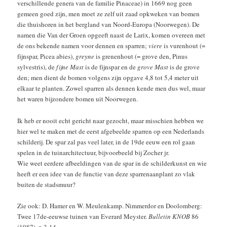
verschillende genera van de familie Pinaceae) in 1669 nog geen
gemeen goed zijn, men moet ze zelf uit zaad opkweken van bomen
die thuishoren in het bergland van Noord-Europa (Noorwegen). De
namen die Van der Groen opgeeft naast de Larix, komen overeen met
de ons bekende namen voor dennen en sparren;
viere
is vurenhout (=
fijnspar, Picea abies),
greyne
is grenenhout (= grove den, Pinus
sylvestris), de
fijne Mast
is de fijnspar en de
grove Mast
is de grove
den; men dient de bomen volgens zijn opgave 4,8 tot 5,4 meter uit
elkaar te planten. Zowel sparren als dennen kende men dus wel, maar
het waren bijzondere bomen uit Noorwegen.
Ik heb er nooit echt gericht naar gezocht, maar misschien hebben we
hier wel te maken met de eerst afgebeelde sparren op een Nederlands
schilderij. De spar zal pas veel later, in de 19de eeuw een rol gaan
spelen in de tuinarchitectuur, bijvoorbeeld bij Zocher jr.
Wie weet eerdere afbeeldingen van de spar in de schilderkunst en wie
heeft er een idee van de functie van deze sparrenaanplant zo vlak
buiten de stadsmuur?
Zie ook: D. Hamer en W. Meulenkamp. Nimmerdor en Doolomberg:
Twee 17de-eeuwse tuinen van Everard Meyster.
Bulletin KNOB
86
(1987), p.3-14.