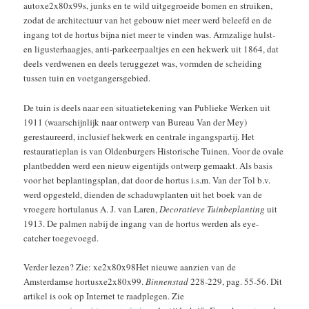
autoxe2x80x99s, junks en te wild uitgegroeide bomen en struiken,
zodat de architectuur van het gebouw niet meer werd beleefd en de
ingang tot de hortus bijna niet meer te vinden was. Armzalige hulst-
en ligusterhaagjes, anti-parkeerpaaltjes en een hekwerk uit 1864, dat
deels verdwenen en deels teruggezet was, vormden de scheiding
tussen tuin en voetgangersgebied.
De tuin is deels naar een situatietekening van Publieke Werken uit
1911 (waarschijnlijk naar ontwerp van Bureau Van der Mey)
gerestaureerd, inclusief hekwerk en centrale ingangspartij. Het
restauratieplan is van Oldenburgers Historische Tuinen. Voor de ovale
plantbedden werd een nieuw eigentijds ontwerp gemaakt. Als basis
voor het beplantingsplan, dat door de hortus i.s.m. Van der Tol b.v.
werd opgesteld, dienden de schaduwplanten uit het boek van de
vroegere hortulanus A. J. van Laren,
Decoratieve Tuinbeplanting
uit
1913. De palmen nabij de ingang van de hortus werden als eye-
catcher toegevoegd.
Verder lezen? Zie: xe2x80x98Het nieuwe aanzien van de
Amsterdamse hortusxe2x80x99.
Binnenstad
228-229, pag. 55-56. Dit
artikel is ook op Internet te raadplegen. Zie