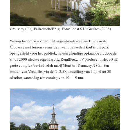
Groussay (FR), PalladischeBrug Foto: Joost S.H. Gieskes (2008)
Weinig tuingidsen zullen het negentiende-eeuwse Château de
Groussay met tuinen vermelden, want pas sedert kort is dit park
opengesteld voor het publiek, na een grondige opknapbeurt door de
sinds 2000 nieuwe eigenaar J.L. Remilleux, TV-producent. Het 30 ha
grote complex bevindt zich nabij Montfort-l’Amaury, 28 km ten
westen van Versailles via de N12. Openstelling van 1 april tot 30
oktober, woensdag t/m zondag van 10 – 19 uur.