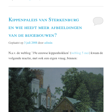
Kippenpaleis van Sterkenburg
en wie heeft meer afbeeldingen
van de bijgebouwen?
Geplaatst op
3 juli 2008
door
admin
N.a.v. de weblog ’19e eeuwse kippenhokken’ (
weblog 5 mei
) kwam de
volgende reactie, met ook een eigen vraag, binnen: