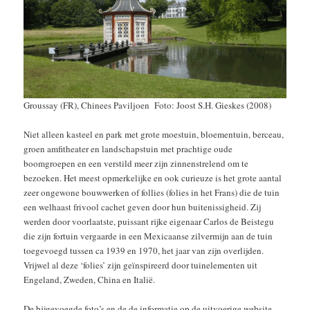
Groussay (FR), Chinees Paviljoen Foto: Joost S.H. Gieskes (2008)
Niet alleen kasteel en park met grote moestuin, bloementuin, berceau,
groen amfitheater en landschapstuin met prachtige oude
boomgroepen en een verstild meer zijn zinnenstrelend om te
bezoeken. Het meest opmerkelijke en ook curieuze is het grote aantal
zeer ongewone bouwwerken of follies (folies in het Frans) die de tuin
een welhaast frivool cachet geven door hun buitenissigheid. Zij
werden door voorlaatste, puissant rijke eigenaar Carlos de Beistegu
die zijn fortuin vergaarde in een Mexicaanse zilvermijn aan de tuin
toegevoegd tussen ca 1939 en 1970, het jaar van zijn overlijden.
Vrijwel al deze ‘folies’ zijn geïnspireerd door tuinelementen uit
Engeland, Zweden, China en Italië.
De bijgevoegde foto’s en de de informatie op de uitvoerige website