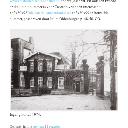
www.amsterdamsebinnenstad.nl
, onder tijdschrift. En ook een tweede
artikel in dit nummer is voor Cascade-vrienden interessant:
xe2x80x98
Ode aan de Amsterdamse iep
xe2x80x99 in hetzelfde
nummer, geschreven door Juliet Oldenburger, p. 48-50. CO.
Ingang hortus 1974.
Geplaatst in
0. Algemeen
|
2
reacties