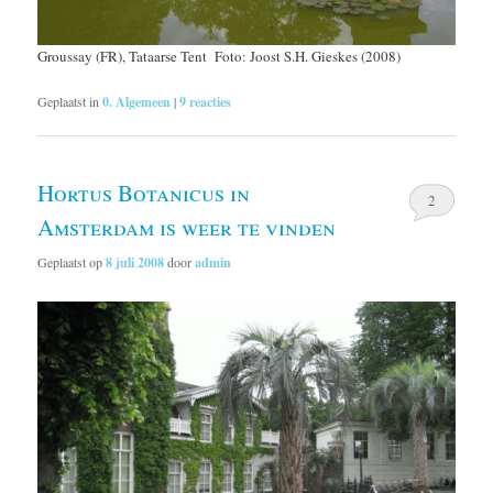
Groussay (FR), Tataarse Tent Foto: Joost S.H. Gieskes (2008)
Geplaatst in
0. Algemeen
|
9
reacties
Hortus Botanicus in
2
Amsterdam is weer te vinden
Geplaatst op
8 juli 2008
door
admin