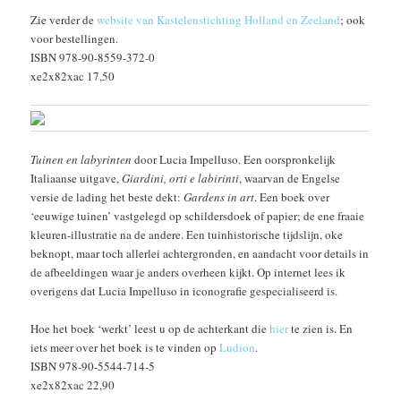
Zie verder de
website van Kastelenstichting Holland en Zeeland
; ook
voor bestellingen.
ISBN 978-90-8559-372-0
xe2x82xac 17,50
Tuinen en labyrinten
door Lucia Impelluso. Een oorspronkelijk
Italiaanse uitgave,
Giardini, orti e labirinti
, waarvan de Engelse
versie de lading het beste dekt:
Gardens in art
. Een boek over
‘eeuwige tuinen’ vastgelegd op schildersdoek of papier; de ene fraaie
kleuren-illustratie na de andere. Een tuinhistorische tijdslijn, oke
beknopt, maar toch allerlei achtergronden, en aandacht voor details in
de afbeeldingen waar je anders overheen kijkt. Op internet lees ik
overigens dat Lucia Impelluso in iconografie gespecialiseerd is.
Hoe het boek ‘werkt’ leest u op de achterkant die
hier
te zien is. En
iets meer over het boek is te vinden op
Ludion
.
ISBN 978-90-5544-714-5
xe2x82xac 22,90