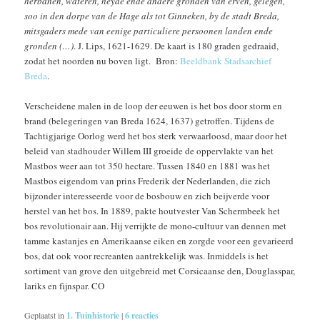
herbanen, wateren, heyde ende andere gronden van erven, gelegen,
soo in den dorpe van de Hage als tot Ginneken, by de stadt Breda,
mitsgaders mede van eenige particuliere persoonen landen ende
gronden (…)
. J. Lips, 1621-1629. De kaart is 180 graden gedraaid,
zodat het noorden nu boven ligt. Bron:
Beeldbank Stadsarchief
Breda
.
Verscheidene malen in de loop der eeuwen is het bos door storm en
brand (belegeringen van Breda 1624, 1637) getroffen. Tijdens de
Tachtigjarige Oorlog werd het bos sterk verwaarloosd, maar door het
beleid van stadhouder Willem III groeide de oppervlakte van het
Mastbos weer aan tot 350 hectare. Tussen 1840 en 1881 was het
Mastbos eigendom van prins Frederik der Nederlanden, die zich
bijzonder interesseerde voor de bosbouw en zich beijverde voor
herstel van het bos. In 1889, pakte houtvester Van Schermbeek het
bos revolutionair aan. Hij verrijkte de mono-cultuur van dennen met
tamme kastanjes en Amerikaanse eiken en zorgde voor een gevarieerd
bos, dat ook voor recreanten aantrekkelijk was. Inmiddels is het
sortiment van grove den uitgebreid met Corsicaanse den, Douglasspar,
lariks en fijnspar. CO
Geplaatst in
1. Tuinhistorie
|
6
reacties