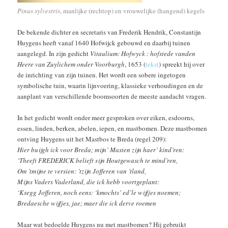
Pinus sylvestris
, manlijke (rechtop) en vrouwelijke (hangend) kegels
De bekende dichter en secretaris van Frederik Hendrik, Constantijn
Huygens heeft vanaf 1640 Hofwijck gebouwd en daarbij tuinen
aangelegd. In zijn gedicht
Vitaulium: Hofwyck : hofstede vanden
Heere van Zuylichem onder Voorburgh
, 1653 (
tekst
) spreekt hij over
de inrichting van zijn tuinen. Het wordt een sobere ingetogen
symbolische tuin, waarin lijnvoering, klassieke verhoudingen en de
aanplant van verschillende boomsoorten de meeste aandacht vragen.
In het gedicht wordt onder meer gesproken over eiken, esdoorns,
essen, linden, berken, abelen, iepen, en mastbomen. Deze mastbomen
ontving Huygens uit het Mastbos te Breda (regel 209):
Hier buijgh ick voor Breda; mijn’ Masten zijn haer’ kind’ren:
‘Theeft FREDERICK belieft sijn Houtgewasch te mind’ren,
Om ’tmijne te versien: ’tzijn Jofferen van ’tland,
Mijns Vaders Vaderland, die ick hebb voortgeplant:
‘Ksegg Jofferen, noch eens: ‘kmochts’ ed’le wijfjes noemen;
Bredaesche wijfjes, jae; maer die ick derve roemen
Maar wat bedoelde Huygens nu met mastbomen? Hij gebruikt