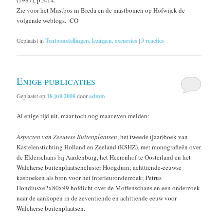
Zie voor het Mastbos in Breda en de mastbomen op Hofwijck de
volgende weblogs. CO
Geplaatst in
Tentoonstellingen, lezingen, excursies
|
3
reacties
Enige publicaties
Geplaatst op
18 juli 2008
door
admin
Al enige tijd uit, maar toch nog maar even melden:
Aspecten van Zeeuwse Buitenplaatsen
, het tweede (jaar)boek van
Kastelenstichting Holland en Zeeland (KSHZ), met monografieën over
de Elderschans bij Aardenburg, het Heerenhof te Oosterland en het
Walcherse buitenplaatsencluster Hoogduin; achttiende-eeuwse
kasboeken als bron voor het interieuronderzoek; Petrus
Hondiusxe2x80x99 hofdicht over de Moffenschans en een onderzoek
naar de aankopen in de zeventiende en achttiende eeuw voor
Walcherse buitenplaatsen.