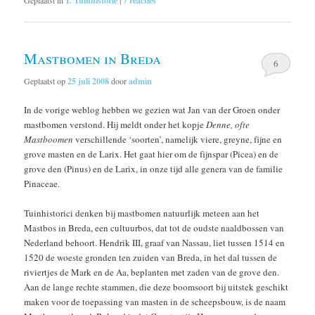
1. Tuinhistorie
7
reacties
Mastbomen in Breda
6
Geplaatst op
25 juli 2008
door
admin
In de vorige weblog hebben we gezien wat Jan van der Groen onder
mastbomen verstond. Hij meldt onder het kopje
Denne, ofte
Mastboomen
verschillende ‘soorten’, namelijk viere, greyne, fijne en
grove masten en de Larix. Het gaat hier om de fijnspar (Picea) en de
grove den (Pinus) en de Larix, in onze tijd alle genera van de familie
Pinaceae.
Tuinhistorici denken bij mastbomen natuurlijk meteen aan het
Mastbos in Breda, een cultuurbos, dat tot de oudste naaldbossen van
Nederland behoort. Hendrik III, graaf van Nassau, liet tussen 1514 en
1520 de woeste gronden ten zuiden van Breda, in het dal tussen de
riviertjes de Mark en de Aa, beplanten met zaden van de grove den.
Aan de lange rechte stammen, die deze boomsoort bij uitstek geschikt
maken voor de toepassing van masten in de scheepsbouw, is de naam