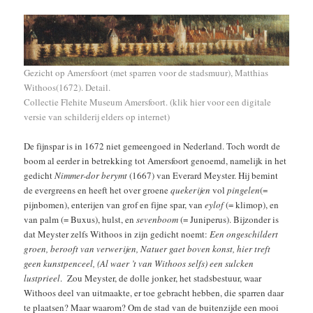
Gezicht op Amersfoort (met sparren voor de stadsmuur), Matthias
Withoos(1672). Detail.
Collectie Flehite Museum Amersfoort. (klik
hier
voor een digitale
versie van schilderij elders op internet)
De fijnspar is in 1672 niet gemeengoed in Nederland. Toch wordt de
boom al eerder in betrekking tot Amersfoort genoemd, namelijk in het
gedicht
Nimmer-dor berymt
(1667) van Everard Meyster. Hij bemint
de evergreens en heeft het over groene
quekerijen
vol
pingelen
(=
pijnbomen), enterijen van grof en fijne spar, van
eylof
(= klimop), en
van palm (= Buxus), hulst, en
sevenboom
(= Juniperus). Bijzonder is
dat Meyster zelfs Withoos in zijn gedicht noemt:
Een ongeschildert
groen, berooft van verwerijen, Natuer gaet boven konst, hier treft
geen kunstpenceel, (Al waer ’t van Withoos selfs) een sulcken
lustprieel
. Zou Meyster, de dolle jonker, het stadsbestuur, waar
Withoos deel van uitmaakte, er toe gebracht hebben, die sparren daar
te plaatsen? Maar waarom? Om de stad van de buitenzijde een mooi