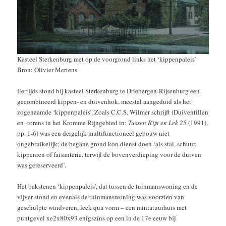
Kasteel Sterkenburg met op de voorgrond links het ‘kippenpaleis’
Bron: Olivier Mertens
Eertijds stond bij kasteel Sterkenburg te Driebergen-Rijsenburg een
gecombineerd kippen- en duivenhok, meestal aangeduid als het
zogenaamde ‘kippenpaleis’. Zoals C.C.S. Wilmer schrijft (Duiventillen
en -torens in het Kromme Rijngebied in:
Tussen Rijn en Lek 25
(1991),
pp. 1-6) was een dergelijk multifunctioneel gebouw niet
ongebruikelijk; de begane grond kon dienst doen ‘als stal, schuur,
kippenren of faisanterie, terwijl de bovenverdieping voor de duiven
was gereserveerd’.
Het bakstenen ‘kippenpaleis’, dat tussen de tuinmanswoning en de
vijver stond en evenals de tuinmanswoning was voorzien van
geschulpte windveren, leek qua vorm – een miniatuurhuis met
puntgevel xe2x80x93 enigszins op een in de 17e eeuw bij