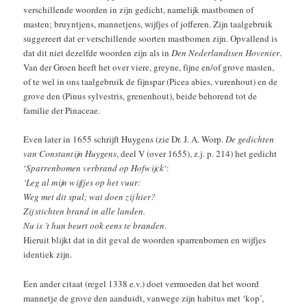
verschillende woorden in zijn gedicht, namelijk mastbomen of
masten; bruyntjens, mannetjens, wijfjes of jofferen. Zijn taalgebruik
suggereert dat er verschillende soorten mastbomen zijn. Opvallend is
dat dit niet dezelfde woorden zijn als in
Den Nederlandtsen Hovenier
.
Van der Groen heeft het over viere, greyne, fijne en/of grove masten,
of te wel in ons taalgebruik de fijnspar (Picea abies, vurenhout) en de
grove den (Pinus sylvestris, grenenhout), beide behorend tot de
familie der Pinaceae.
Even later in 1655 schrijft Huygens (zie Dr. J. A. Worp.
De gedichten
van Constantijn Huygens
, deel V (over 1655), z.j. p. 214) het gedicht
‘
Sparrenbomen verbrand op Hofwijck
‘:
‘Leg al mijn wijfjes op het vuur:
Weg met dit spul; wat doen zij hier?
Zij stichten brand in alle landen.
Nu is ’t hun beurt ook eens te branden.
Hieruit blijkt dat in dit geval de woorden sparrenbomen en wijfjes
identiek zijn.
Een ander citaat (regel 1338 e.v.) doet vermoeden dat het woord
mannetje de grove den aanduidt, vanwege zijn habitus met ‘kop’,