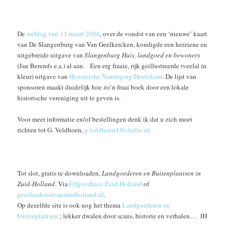
De
weblog van 11 maart 2008
, over de vondst van een ‘nieuwe’ kaart
van De Slangenburg van Van Geelkercken, kondigde een herziene en
uitgebreide uitgave van
Slangenburg Huis, landgoed en bewoners
(Jan Berends e.a.) al aan. Een erg fraaie, rijk geillustreerde (veelal in
kleur) uitgave van
Historische Vereniging Deutekom
. De lijst van
sponsoren maakt duidelijk hoe zo’n fraai boek door een lokale
historische vereniging uit te geven is.
Voor meer informatie en/of bestellingen denk ik dat u zich moet
richten tot G. Veldhoen,
g.veldhoen4@chello.nl
Tot slot, gratis te downloaden,
Landgoederen en Buitenplaatsen in
Zuid-Holland
. Via
Erfgoedhuis Zuid-Holland
of
geschiedenisvanzuidholland.nl
.
Op dezelfde site is ook nog het thema
Landgoederen en
buitenplaatsen
; lekker dwalen door scans, historie en verhalen… JH