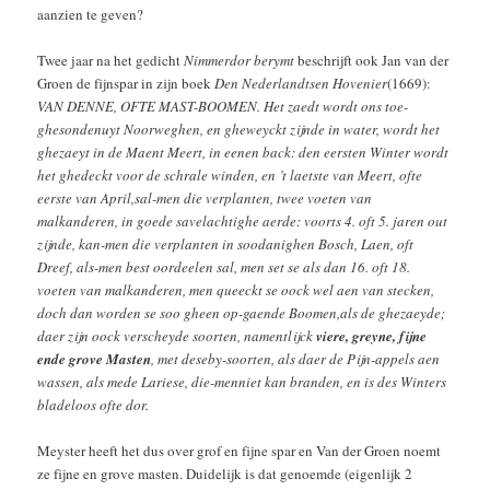
aanzien te geven?
Twee jaar na het gedicht
Nimmerdor berymt
beschrijft ook Jan van der
Groen de fijnspar in zijn boek
Den Nederlandtsen Hovenier
(1669):
VAN DENNE, OFTE MAST-BOOMEN. Het zaedt wordt ons toe-
ghesondenuyt Noorweghen, en gheweyckt zijnde in water, wordt het
ghezaeyt in de Maent Meert, in eenen back: den eersten Winter wordt
het ghedeckt voor de schrale winden, en ’t laetste van Meert, ofte
eerste van April,sal-men die verplanten, twee voeten van
malkanderen, in goede savelachtighe aerde: voorts 4. oft 5. jaren out
zijnde, kan-men die verplanten in soodanighen Bosch, Laen, oft
Dreef, als-men best oordeelen sal, men set se als dan 16. oft 18.
voeten van malkanderen, men queeckt se oock wel aen van stecken,
doch dan worden se soo gheen op-gaende Boomen,als de ghezaeyde;
daer zijn oock verscheyde soorten, namentlijck
viere, greyne, fijne
ende grove Masten
, met deseby-soorten, als daer de Pijn-appels aen
wassen, als mede Lariese, die-menniet kan branden, en is des Winters
bladeloos ofte dor.
Meyster heeft het dus over grof en fijne spar en Van der Groen noemt
ze fijne en grove masten. Duidelijk is dat genoemde (eigenlijk 2