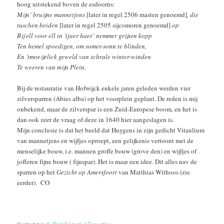
hoog uitstekend boven de esdoorns:
Mijn’ bruijne mannetjens
[later in regel 2506 masten genoemd]
, die
tuschen beiden
[later in regel 2505 sijcomoren genoemd]
op
Bij ell voor ell in ’tjaer haer’ nemmer grijsen kopp
Ten hemel spoedigen, om somer-sonn te blinden,
En ’tmoeijelick geweld van schrale winter-winden
Te weeren van mijn Plein.
Bij de restauratie van Hofwijck enkele jaren geleden werden vier
zilversparren (Abies alba) op het voorplein geplant. De reden is mij
onbekend, maar de zilverspar is een Zuid-Europese boom, en het is
dan ook zeer de vraag of deze in 1640 hier aangeslagen is.
Mijn conclusie is dat het beeld dat Huygens in zijn gedicht Vitaulium
van mannetjens en wijfjes oproept, een gelijkenis vertoont met de
menselijke bouw, i.e. mannen groffe bouw (grove den) en wijfjes of
jofferen fijne bouw ( fijnspar). Het is maar een idee. Dit alles nav de
sparren op het
Gezicht op Amersfoort
van Matthias Withoos (zie
eerder). CO
Geplaatst in
|