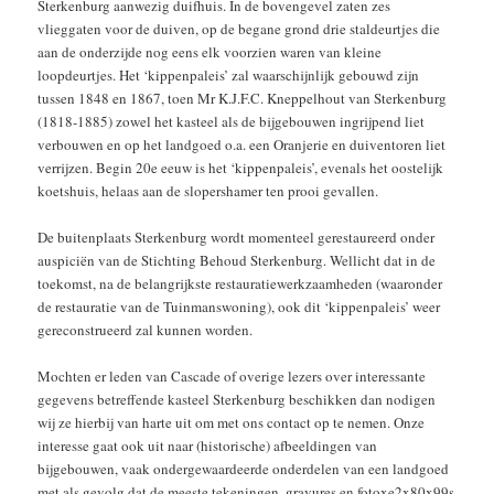
Sterkenburg aanwezig duifhuis. In de bovengevel zaten zes
vlieggaten voor de duiven, op de begane grond drie staldeurtjes die
aan de onderzijde nog eens elk voorzien waren van kleine
loopdeurtjes. Het ‘kippenpaleis’ zal waarschijnlijk gebouwd zijn
tussen 1848 en 1867, toen Mr K.J.F.C. Kneppelhout van Sterkenburg
(1818-1885) zowel het kasteel als de bijgebouwen ingrijpend liet
verbouwen en op het landgoed o.a. een Oranjerie en duiventoren liet
verrijzen. Begin 20e eeuw is het ‘kippenpaleis’, evenals het oostelijk
koetshuis, helaas aan de slopershamer ten prooi gevallen.
De buitenplaats Sterkenburg wordt momenteel gerestaureerd onder
auspiciën van de Stichting Behoud Sterkenburg. Wellicht dat in de
toekomst, na de belangrijkste restauratiewerkzaamheden (waaronder
de restauratie van de Tuinmanswoning), ook dit ‘kippenpaleis’ weer
gereconstrueerd zal kunnen worden.
Mochten er leden van Cascade of overige lezers over interessante
gegevens betreffende kasteel Sterkenburg beschikken dan nodigen
wij ze hierbij van harte uit om met ons contact op te nemen. Onze
interesse gaat ook uit naar (historische) afbeeldingen van
bijgebouwen, vaak ondergewaardeerde onderdelen van een landgoed
met als gevolg dat de meeste tekeningen, gravures en fotoxe2x80x99s