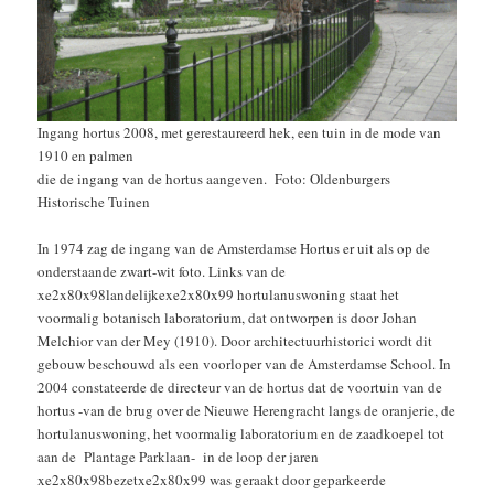
Ingang hortus 2008, met gerestaureerd hek, een tuin in de mode van
1910 en palmen
die de ingang van de hortus aangeven. Foto: Oldenburgers
Historische Tuinen
In 1974 zag de ingang van de Amsterdamse Hortus er uit als op de
onderstaande zwart-wit foto. Links van de
xe2x80x98landelijkexe2x80x99 hortulanuswoning staat het
voormalig botanisch laboratorium, dat ontworpen is door Johan
Melchior van der Mey (1910). Door architectuurhistorici wordt dit
gebouw beschouwd als een voorloper van de Amsterdamse School. In
2004 constateerde de directeur van de hortus dat de voortuin van de
hortus -van de brug over de Nieuwe Herengracht langs de oranjerie, de
hortulanuswoning, het voormalig laboratorium en de zaadkoepel tot
aan de Plantage Parklaan- in de loop der jaren
xe2x80x98bezetxe2x80x99 was geraakt door geparkeerde