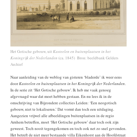
Het Gotische gebouw, uit
Kasteelen en buitenplaatsen in het
Koningrijk der Nederlanden
(ca. 1845)
Bron: beeldbank Gelders
Archief
Naar aanleiding van de weblog van gisteren ‘bladerde’ ik weer eens
door
Kasteelen en buitenplaatsen in het Koningrijk der Nederlanden
.
In de serie zit ‘Het Gotische gebouw’. Ik heb me vaak genoeg
afgevraagd waar dat moet hebben gestaan. En nu lees ik in de
omschrijving van Bijzondere collecties Leiden: ‘Een neogotisch
gebouw, niet te lokaliseren.’ Dat vormt dan toch een uitdaging.
Aangezien vrijwel alle afbeeldingen buitenplaatsen in de regio
Arnhem betreffen, moet ‘Het Gotische gebouw’ daar toch ook zijn
geweest. Toch nooit tegengekomen en toch ook net zo snel gevonden.
Het betreft de niet meer bestaande villa Eikenhorst aan de Hoofdstraat