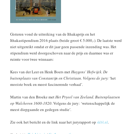
Gisteren vond de uitreiking van de Ithakaprijs en het
Ithakastipendium 2016 plaats (beide groot € 5.000,-). De laatste werd
niet uitgereikt omdat er dit jaar geen passende inzending was. Het
stipendium werd doorgeschoven naar de prijs en daarmee was er
ruimte voor twee winnaars:
Kees van der Leer en Henk Boers met
Huygens’ Hofwijck. De
buitenplaats van Constantijn en Christiaan. Volgens de jury:
‘het
mooiste boek en meest fascinerende verhaal’.
Martin van den Broeke met
Het Pryeel van Zeeland. Buitenplaatsen
op Walcheren 1600-1820
. Volgens de jury: ‘wetenschappelijk de
meest diepgaande en gedegen studie’.
Zie ook het bericht en de link naar het juryrapport op
skbl.nl
.