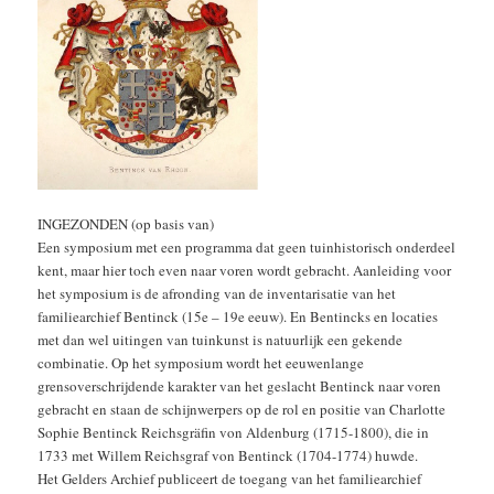
INGEZONDEN (op basis van)
Een symposium met een programma dat geen tuinhistorisch onderdeel
kent, maar hier toch even naar voren wordt gebracht. Aanleiding voor
het symposium is de afronding van de inventarisatie van het
familiearchief Bentinck (15e – 19e eeuw). En Bentincks en locaties
met dan wel uitingen van tuinkunst is natuurlijk een gekende
combinatie. Op het symposium wordt het eeuwenlange
grensoverschrijdende karakter van het geslacht Bentinck naar voren
gebracht en staan de schijnwerpers op de rol en positie van Charlotte
Sophie Bentinck Reichsgräfin von Aldenburg (1715-1800), die in
1733 met Willem Reichsgraf von Bentinck (1704-1774) huwde.
Het Gelders Archief publiceert de toegang van het familiearchief