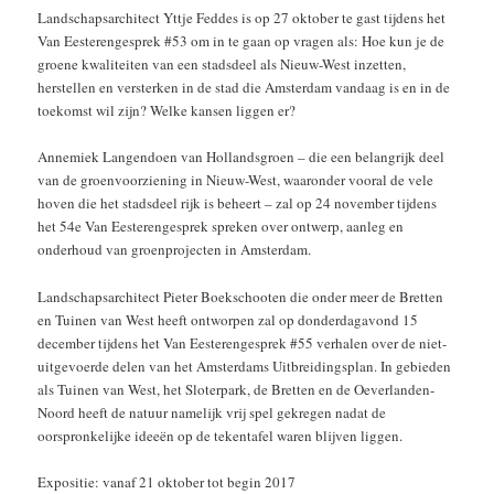
Landschapsarchitect Yttje Feddes is op 27 oktober te gast tijdens het
Van Eesterengesprek #53 om in te gaan op vragen als: Hoe kun je de
groene kwaliteiten van een stadsdeel als Nieuw-West inzetten,
herstellen en versterken in de stad die Amsterdam vandaag is en in de
toekomst wil zijn? Welke kansen liggen er?
Annemiek Langendoen van Hollandsgroen – die een belangrijk deel
van de groenvoorziening in Nieuw-West, waaronder vooral de vele
hoven die het stadsdeel rijk is beheert – zal op 24 november tijdens
het 54e Van Eesterengesprek spreken over ontwerp, aanleg en
onderhoud van groenprojecten in Amsterdam.
Landschapsarchitect Pieter Boekschooten die onder meer de Bretten
en Tuinen van West heeft ontworpen zal op donderdagavond 15
december tijdens het Van Eesterengesprek #55 verhalen over de niet-
uitgevoerde delen van het Amsterdams Uitbreidingsplan. In gebieden
als Tuinen van West, het Sloterpark, de Bretten en de Oeverlanden-
Noord heeft de natuur namelijk vrij spel gekregen nadat de
oorspronkelijke ideeën op de tekentafel waren blijven liggen.
Expositie: vanaf 21 oktober tot begin 2017