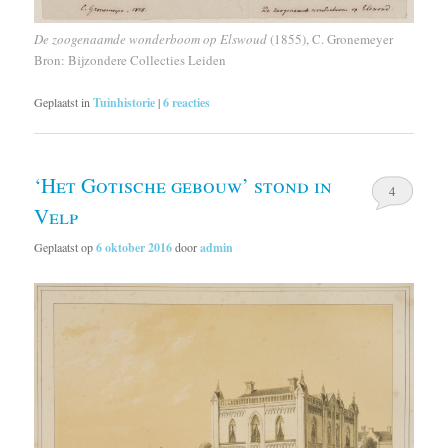
De zoogenaamde wonderboom op Elswoud
(1855), C. Gronemeyer
Bron: Bijzondere Collecties Leiden
Geplaatst in
Tuinhistorie
|
6
reacties
‘Het Gotische gebouw’ stond in
4
Velp
Geplaatst op
6 oktober 2016
door
admin