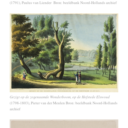
(1791), Paulus van Liender Bron: beeldbank Noord-Hollands archief
Gezigt op de zogenaamde Wonderboom, op de Hofstede Elswoud
(1798-1803), Pieter van der Meulen Bron: beeldbank Noord-Hollands
archief