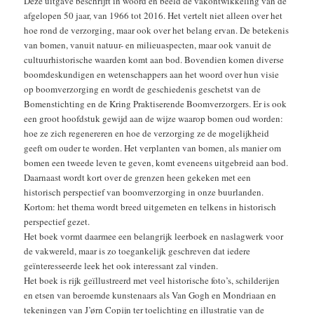
Deze uitgave beschrijft in woord en beeld de vakontwikkeling van de
afgelopen 50 jaar, van 1966 tot 2016. Het vertelt niet alleen over het
hoe rond de verzorging, maar ook over het belang ervan. De betekenis
van bomen, vanuit natuur- en milieuaspecten, maar ook vanuit de
cultuurhistorische waarden komt aan bod. Bovendien komen diverse
boomdeskundigen en wetenschappers aan het woord over hun visie
op boomverzorging en wordt de geschiedenis geschetst van de
Bomenstichting en de Kring Praktiserende Boomverzorgers. Er is ook
een groot hoofdstuk gewijd aan de wijze waarop bomen oud worden:
hoe ze zich regenereren en hoe de verzorging ze de mogelijkheid
geeft om ouder te worden. Het verplanten van bomen, als manier om
bomen een tweede leven te geven, komt eveneens uitgebreid aan bod.
Daarnaast wordt kort over de grenzen heen gekeken met een
historisch perspectief van boomverzorging in onze buurlanden.
Kortom: het thema wordt breed uitgemeten en telkens in historisch
perspectief gezet.
Het boek vormt daarmee een belangrijk leerboek en naslagwerk voor
de vakwereld, maar is zo toegankelijk geschreven dat iedere
geïnteresseerde leek het ook interessant zal vinden.
Het boek is rijk geïllustreerd met veel historische foto’s, schilderijen
en etsen van beroemde kunstenaars als Van Gogh en Mondriaan en
tekeningen van J’ørn Copijn ter toelichting en illustratie van de