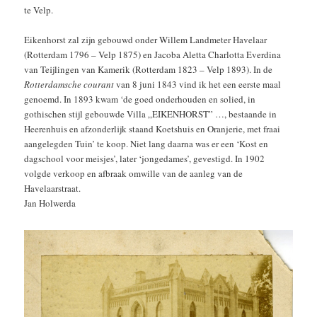
te Velp.
Eikenhorst zal zijn gebouwd onder Willem Landmeter Havelaar
(Rotterdam 1796 – Velp 1875) en Jacoba Aletta Charlotta Everdina
van Teijlingen van Kamerik (Rotterdam 1823 – Velp 1893). In de
Rotterdamsche courant
van 8 juni 1843 vind ik het een eerste maal
genoemd. In 1893 kwam ‘de goed onderhouden en solied, in
gothischen stijl gebouwde Villa „EIKENHORST” …, bestaande in
Heerenhuis en afzonderlijk staand Koetshuis en Oranjerie, met fraai
aangelegden Tuin’ te koop. Niet lang daarna was er een ‘Kost en
dagschool voor meisjes’, later ‘jongedames’, gevestigd. In 1902
volgde verkoop en afbraak omwille van de aanleg van de
Havelaarstraat.
Jan Holwerda