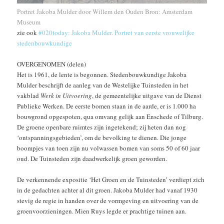
Portret Jakoba Mulder door Willem den Ouden Bron: Amsterdam
Museum
zie ook
#020today: Jakoba Mulder. Portret van eerste vrouwelijke
stedenbouwkundige
OVERGENOMEN (delen)
Het is 1961, de lente is begonnen. Stedenbouwkundige Jakoba
Mulder beschrijft de aanleg van de Westelijke Tuinsteden in het
vakblad
Werk in Uitvoering
, de gemeentelijke uitgave van de Dienst
Publieke Werken. De eerste bomen staan in de aarde, er is 1.000 ha
bouwgrond opgespoten, qua omvang gelijk aan Enschede of Tilburg.
De groene openbare ruimtes zijn ingetekend; zij heten dan nog
‘ontspanningsgebieden’, om de bevolking te dienen. Die jonge
boompjes van toen zijn nu volwassen bomen van soms 50 of 60 jaar
oud. De Tuinsteden zijn daadwerkelijk groen geworden.
De verkennende expositie ‘Het Groen en de Tuinsteden’ verdiept zich
in de gedachten achter al dit groen. Jakoba Mulder had vanaf 1930
stevig de regie in handen over de vormgeving en uitvoering van de
groenvoorzieningen. Mien Ruys legde er prachtige tuinen aan.