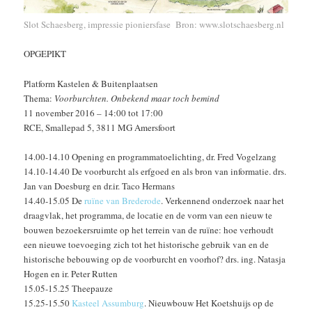
Slot Schaesberg, impressie pioniersfase Bron: www.slotschaesberg.nl
OPGEPIKT
Platform Kastelen & Buitenplaatsen
Thema:
Voorburchten. Onbekend maar toch bemind
11 november 2016 – 14:00 tot 17:00
RCE, Smallepad 5, 3811 MG Amersfoort
14.00-14.10 Opening en programmatoelichting, dr. Fred Vogelzang
14.10-14.40 De voorburcht als erfgoed en als bron van informatie. drs.
Jan van Doesburg en dr.ir. Taco Hermans
14.40-15.05 De
ruïne van Brederode
. Verkennend onderzoek naar het
draagvlak, het programma, de locatie en de vorm van een nieuw te
bouwen bezoekersruimte op het terrein van de ruïne: hoe verhoudt
een nieuwe toevoeging zich tot het historische gebruik van en de
historische bebouwing op de voorburcht en voorhof? drs. ing. Natasja
Hogen en ir. Peter Rutten
15.05-15.25 Theepauze
15.25-15.50
Kasteel Assumburg
. Nieuwbouw Het Koetshuijs op de