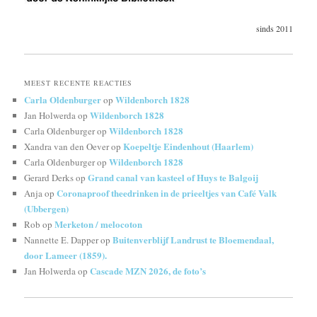
sinds 2011
MEEST RECENTE REACTIES
Carla Oldenburger
Wildenborch 1828
op
Wildenborch 1828
Jan Holwerda
op
Wildenborch 1828
Carla Oldenburger
op
Koepeltje Eindenhout (Haarlem)
Xandra van den Oever
op
Wildenborch 1828
Carla Oldenburger
op
Grand canal van kasteel of Huys te Balgoij
Gerard Derks
op
Coronaproof theedrinken in de prieeltjes van Café Valk
Anja
op
(Ubbergen)
Merketon / melocoton
Rob
op
Buitenverblijf Landrust te Bloemendaal,
Nannette E. Dapper
op
door Lameer (1859).
Cascade MZN 2026, de foto’s
Jan Holwerda
op