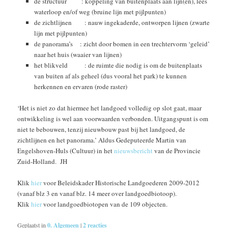
de structuur : koppeling van buitenplaats aan lijn(en), lees
waterloop en/of weg (bruine lijn met pijlpunten)
de zichtlijnen : nauw ingekaderde, ontworpen lijnen (zwarte
lijn met pijlpunten)
de panorama’s : zicht door bomen in een trechtervorm ‘geleid’
naar het huis (waaier van lijnen)
het blikveld : de ruimte die nodig is om de buitenplaats
van buiten af als geheel (dus vooral het park) te kunnen
herkennen en ervaren (rode raster)
‘Het is niet zo dat hiermee het landgoed volledig op slot gaat, maar
ontwikkeling is wel aan voorwaarden verbonden. Uitgangspunt is om
niet te bebouwen, tenzij nieuwbouw past bij het landgoed, de
zichtlijnen en het panorama.’ Aldus Gedeputeerde Martin van
Engelshoven-Huls (Cultuur) in het
nieuwsbericht
van de Provincie
Zuid-Holland. JH
Klik
hier
voor Beleidskader Historische Landgoederen 2009-2012
(vanaf blz 3 en vanaf blz. 14 meer over landgoedbiotoop).
Klik
hier
voor landgoedbiotopen van de 109 objecten.
Geplaatst in
0. Algemeen
|
2
reacties