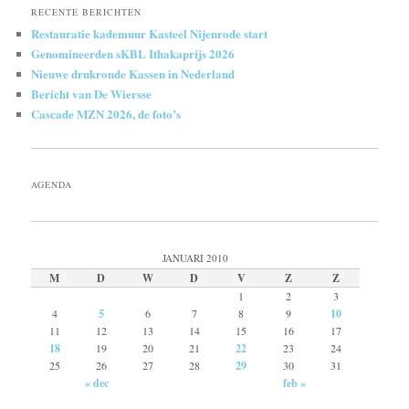
RECENTE BERICHTEN
Restauratie kademuur Kasteel Nijenrode start
Genomineerden sKBL Ithakaprijs 2026
Nieuwe drukronde Kassen in Nederland
Bericht van De Wiersse
Cascade MZN 2026, de foto’s
AGENDA
JANUARI 2010
M
D
W
D
V
Z
Z
1
2
3
4
5
6
7
8
9
10
11
12
13
14
15
16
17
18
19
20
21
22
23
24
25
26
27
28
29
30
31
« dec
feb »