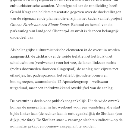
cultuurhistorische waarden. Voorafgaand aan de rondleiding heeft
Gerald Kragt een heldere presentatie gegeven over de doelstellingen
van de eigenaar en de plannen die er zijn in het kader van het project
Groene Parels aan een Blauw Snoer
. Behoud en herstel van de
parkaanleg van landgoed Olterterp-Lauswolt is daar een belangrijk
onderdeel van.
Als belangrijke cultuurhistorische elementen in de overtuin worden
aangemerkt: de zichtas over de weide (relatie met het huis) met
schaduwboom (verdwenen) voor het vee, de lanen links en rechts
(rechts doorsneden door een slingerpad), de aanleg met vijvers met
eilandjes, het padenpatroon, het reliëf, bijzondere bomen en
boomgroepen, waaronder de 12 Apostelengroep – weliswaar
uitgedund, maar een indrukwekkend overblijfsel van de aanleg.
De overtuin is deels voor publiek toegankelijk. Uit de wijde omtrek
komen de mensen hier in het weekend voor een wandeling, die start
bij de linker laan (de rechter laan is ontoegankelijk); de Slotlaan (een
dijkje, zie foto). De Slotlaan staat – vanwege slechte vitaliteit – op de
nominatie gekapt en opnieuw aangeplant te worden.