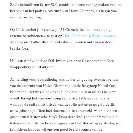
Zoals beloofd zou ik, uw SOL-coördinator, een verslag maken van ons
bezoek aan het park en overtuin van Huize Olterterp, als begin van
een nieuwe weblog.
Op 11 december jl. waren wij – 24 Cascade-deelnemers en enige
externe betrokkenen – te gast op
Huis Olterterp bij Beetsterzwaag
,
waar wij met koffie, thee en suikerbrood werden ontvangen door It
Fryske Gea.
Het initiatief voor deze SOL kwam van onze Cascadevriend Nico
Kloppenborg uit Mantgum.
Aanleiding voor de studiedag was de berichtgeving over het beheer
van de overtuin van Huize Olterterp door de Bosgroep Noord-Oost
Nederland. Het was Nico opgevallen dat dit terrein als bos beheerd
wordt, terwijl het van oorsprong een vroeg 19de-eeuws park is,
waarvan de cultuurhistorisch waardevolle restanten nog duidelijk
aanwijsbaar zijn. Nico had documentatie verzameld, waaronder een
groot aantal historische foto’s. Door deze foto’s en de informatie die
leden van de historische vereniging van Beetsterzwaag op de dag zelf
inbrachten,konden wij ons een goed beeld vormen van de