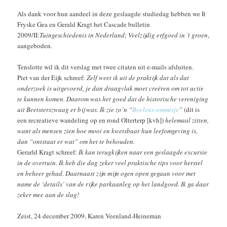
Als dank voor hun aandeel in deze geslaagde studiedag hebben we It
Fryske Gea en Gerald Kragt het Cascade bulletin
2009/II:
Tuingeschiedenis in Nederland; Veelzijdig erfgoed in ’t groen
,
aangeboden.
Tenslotte wil ik dit verslag met twee citaten uit e-mails afsluiten.
Piet van der Eijk schreef:
Zelf weet ik uit de praktijk dat als dat
onderzoek is uitgevoerd, je dan draagvlak moet creëren om tot actie
te kunnen komen. Daarom was het goed dat de historische vereniging
uit Beetsterszwaag er bij was. Ik zie zo’n “
Boelens-ommetje
”
(dit is
een recreatieve wandeling op en rond Olterterp [kvh])
helemaal zitten,
want als mensen zien hoe mooi en kwetsbaar hun leefomgeving is,
dan “ontstaat er wat” om het te behouden.
Gerarld Kragt schreef:
Ik kan terugkijken naar een geslaagde excursie
in de overtuin. Ik heb die dag zeker veel praktische tips voor herstel
en beheer gehad. Daarnaast zijn mijn ogen open gegaan voor met
name de ‘details’ van de rijke parkaanleg op het landgoed. Ik ga daar
zeker mee aan de slag!
Zeist, 24 december 2009, Karen Veenland-Heineman