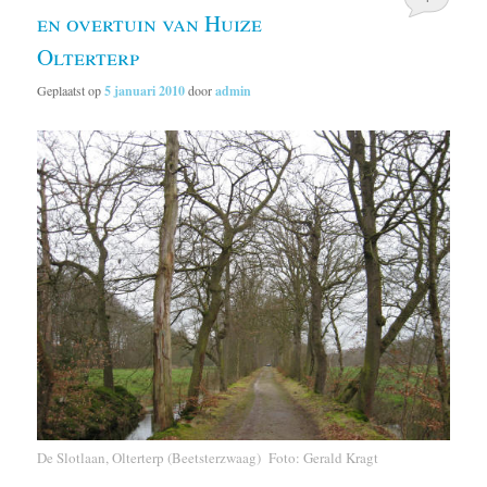
en overtuin van Huize
Olterterp
Geplaatst op
5 januari 2010
door
admin
De Slotlaan, Olterterp (Beetsterzwaag) Foto: Gerald Kragt