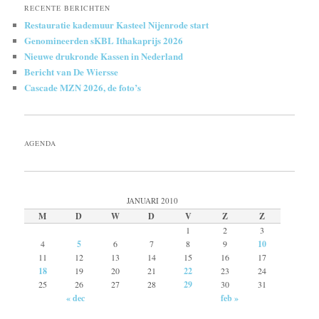
RECENTE BERICHTEN
Restauratie kademuur Kasteel Nijenrode start
Genomineerden sKBL Ithakaprijs 2026
Nieuwe drukronde Kassen in Nederland
Bericht van De Wiersse
Cascade MZN 2026, de foto’s
AGENDA
JANUARI 2010
M
D
W
D
V
Z
Z
1
2
3
4
5
6
7
8
9
10
11
12
13
14
15
16
17
18
19
20
21
22
23
24
25
26
27
28
29
30
31
« dec
feb »