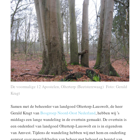
De voormalige 12 Apostelen, Olterterp (Beetsterzwaag) Foto: Gerald
Kragt
Samen met de beheerder van landgoed Olterterp-Lauswolt, de heer
Gerald Kragt van
Bosgroep Noord-Oost Nederland
, hebben wij ’s
middags een lange wandeling in de overtuin gemaakt. De overtuin is
een onderdeel van landgoed Olterterp-Lauswolt en is in eigendom
van Amvest. Tijdens de wandeling hebben wij met hem en onderling
gepraat over mogelijkheden van beheer met behoud en herstel van