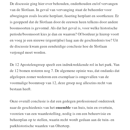
De discussie ging hier over behouden, onderhouden en/of vervangen
van de Slotlaan. In geval van vervanging staat de beheerder voor
afwegingen zoals locatie herplant, fasering herplant en soortkeuze. Er
is geopperd dat de Slotlaan door de eeuwen heen telkens door andere
boomsoorten is gevormd. Als dat het geval is, voor welke historische
periode/boomsoort kies je dan en waarom? Of borduur je hierop voort
en voeg je een nieuwe (eigentijdse) laag aan de geschiedenis toe? Uit
de discussie kwam geen eenduidige conclusie hoe de Slotlaan
verjongd moet worden.
De 12 Apostelengroep speelt een indrukwekkende rol in het park. Van
de 12 bomen resteren nog 7. De algemene opinie was, dat ondanks dat
afgelopen zomer wederom een exemplaar is omgevallen van de
voormalige boomroep van 12, deze groep nog alleszins recht van
bestaan heeft.
Onze overall conclusie is dat een gedegen professioneel onderzoek
ensemble
naar de geschiedenis van het
van huis, tuin en overtuin,
voorzien van een waardestelling, nodig is om een beheervisie en
beheerplan op te stellen, waarin recht wordt gedaan aan de tuin- en
parkhistorische waarden van Olterterp.