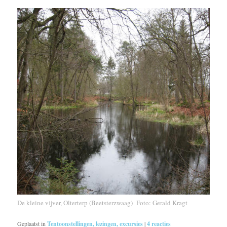
De kleine vijver, Olterterp (Beetsterzwaag) Foto: Gerald Kragt
Geplaatst in
Tentoonstellingen, lezingen, excursies
|
4
reacties