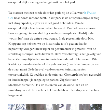
oorspronkelijke aanleg en het gebruik van het park.
We startten met een ronde door het park bij de villa, waar
It Fryske
Gea
haar hoofdkantoor heeft. In dit park is de oorspronkelijke aanleg
met slingerpaden, vijver en reliëf goed behouden. Van de
oorspronkelijke laan is een restant bewaard. Parallel is een nieuwe
laan aangelegd ter ontsluiting van de parkeerplaats. Hierbij is de
‘voorrijlus’ naar de entree verdwenen. In de presentatie door Nico
Kloppenborg hebben we op historische foto’s gezien dat de
beplanting vroeger (kleur)rijker en gevarieerder is geweest. Van de
struiklaag is vrijwel niets bewaard. Deze versobering is het gevolg van
beperkte mogelijkheden om intensief onderhoud uit te voeren. Rita
Radetzky benadrukte de rol die gebouwtjes (hier is het koepeltje aan
de straat naast (!) de heuvel verdwenen) en tuinornamenten
(oorspronkelijk 12 beelden in de tuin van Olterterp!) hebben gespeeld
in landschappelijk aangelegde parken. Zij pleit voor
(deel)reconstructie. Ook de restanten van de oude laan en de
inrichting van de tuin achter het huis hebben uiteenlopende reacties
losgemaakt.