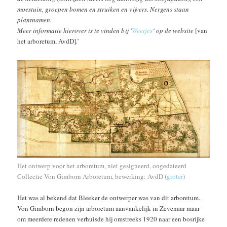
moestuin, groepen bomen en struiken en vijvers. Nergens staan
plantnamen.
Meer informatie hierover is te vinden bij ‘
Weetjes
‘ op de website
[van
het arboretum, AvdD].’
Het ontwerp voor het arboretum, niet gesigneerd, ongedateerd
Collectie Von Gimborn Arboretum, bewerking: AvdD (
groter
)
Het was al bekend dat Bleeker de ontwerper was van dit arboretum.
Von Gimborn begon zijn arboretum aanvankelijk in Zevenaar maar
om meerdere redenen verhuisde hij omstreeks 1920 naar een bosrijke