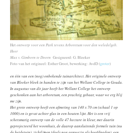
Het
ontwerp voor een Park tevens Arboretum voor den weledelgeb.
Heer
Max v. Gimborn te Doorn
Gesigneerd: G. Bleeker
Foto van het origineel: Esther Groot, bewerking: AvdD (
groter
)
en één van een (nog) onbekende tuinarchitect. Het originele ontwerp
van Bleeker bleek in handen te zijn van het Wellant College in Gouda.
In augustus van dit jaar heeft het Wellant College het ontwerp
geschonken aan het arboretum, een prachtig gebaar, waar we erg blij
me zijn.
Het grote ontwerp heeft een afmeting van 140 x 70 cm (schaal 1 op
1000) en is gevat achter glas in een houten lijst. Het is een vrij
schetsmatig ontwerp van de volle 47 hectare in kleur, met daarin
geprojecteerd het woonhuis, de daarop aansluitende formele tuin (nu
de heidetuin), zichtlijnen (deels nog aanwezig als hoofdpaden), een