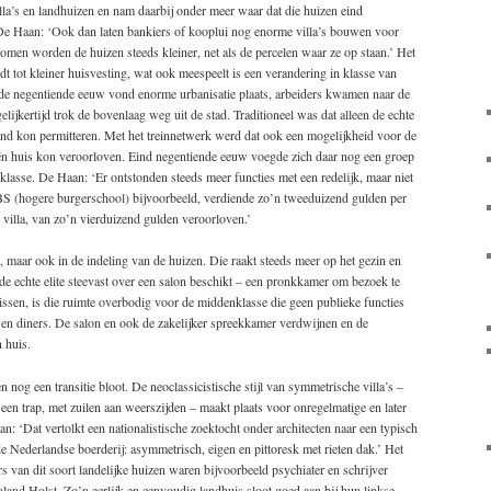
la’s en landhuizen en nam daarbij onder meer waar dat die huizen eind
De Haan: ‘Ook dan laten bankiers of kooplui nog enorme villa’s bouwen voor
men worden de huizen steeds kleiner, net als de percelen waar ze op staan.’ Het
eidt tot kleiner huisvesting, wat ook meespeelt is een verandering in klasse van
n de negentiende eeuw vond enorme urbanisatie plaats, arbeiders kwamen naar de
elijkertijd trok de bovenlaag weg uit de stad. Traditioneel was dat alleen de echte
teland kon permitteren. Met het treinnetwerk werd dat ook een mogelijkheid voor de
één huis kon veroorloven. Eind negentiende eeuw voegde zich daar nog een groep
klasse. De Haan: ‘Er ontstonden steeds meer functies met een redelijk, maar niet
 HBS (hogere burgerschool) bijvoorbeeld, verdiende zo’n tweeduizend gulden per
e villa, van zo’n vierduizend gulden veroorloven.’
tte, maar ook in de indeling van de huizen. Die raakt steeds meer op het gezin en
de echte elite steevast over een salon beschikt – een pronkkamer om bezoek te
issen, is die ruimte overbodig voor de middenklasse die geen publieke functies
es en diners. De salon en ook de zakelijker spreekkamer verdwijnen en de
 huis.
n nog een transitie bloot. De neoclassicistische stijl van symmetrische villa’s –
 een trap, met zuilen aan weerszijden – maakt plaats voor onregelmatige en later
n: ‘Dat vertolkt een nationalistische zoektocht onder architecten naar een typisch
e Nederlandse boerderij: asymmetrisch, eigen en pittoresk met rieten dak.’ Het
rs van dit soort landelijke huizen waren bijvoorbeeld psychiater en schrijver
land Holst. Zo’n eerlijk en eenvoudig landhuis sloot goed aan bij hun linkse