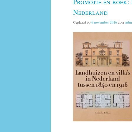
Promotie en boek: 
Nederland
Geplaatst op
6 november 2016
door
adm