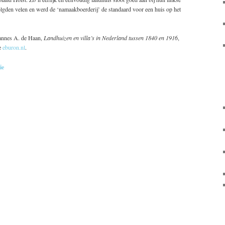
olgden velen en werd de ‘namaakboerderij’ de standaard voor een huis op het
Jannes A. de Haan,
Landhuizen en villa’s in Nederland tussen 1840 en 1916
,
e
eburon.nl
.
ie