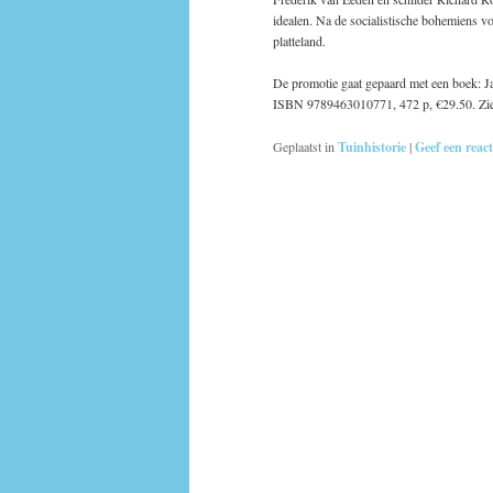
idealen. Na de socialistische bohemiens v
platteland.
De promotie gaat gepaard met een boek: 
ISBN 9789463010771, 472 p, €29.50. Zi
Geplaatst in
Tuinhistorie
|
Geef een react