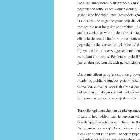
De Haan analyseerde plattegronden van vil
negentiende eeuw steeds kleiner werden. 
gigantische bedragen, maar gemiddeld geno
is niet alleen de stijgende grondprijs die l
mensen die naar het platteland trekken. I
stad op zoek naar werk in de industrie. Teg
elite, die zich een buitenhuis op het plat
gegoede middenklasse die zich ‘slechts’ 
bij, van de iets minder welgestelde midden
exorbitant vast salaris. Een leraar op de
jaar en daarmee kon die zich net een klein
Dat is niet alleen terug te zien in de groo
minder op publieke functies gericht. Waar 
ontvangen en van je hoge status te vergew
bekleedt en zijn dagen niet vult met visit
huiskamer wordt de belangrijkste ruimte in
Tenslotte legt inspectie van de plattegronde
ingang in het midden, vaak te bereiken via
boerderijachtige schilderachtigheid. De Haa
Nederlandse bouwstijl. Die vonden ze in d
bleek een schot in de roos. De eerste kope
Frederik van Eeden en schilder Richard Ro