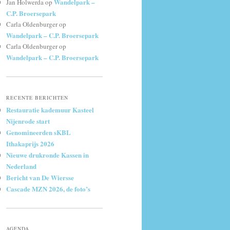
Wandelpark –
Jan Holwerda
op
C.P. Broersepark
Carla Oldenburger
op
Wandelpark – C.P. Broersepark
Carla Oldenburger
op
Wandelpark – C.P. Broersepark
RECENTE BERICHTEN
Restauratie kademuur Kasteel
Nijenrode start
Genomineerden sKBL
Ithakaprijs 2026
Nieuwe drukronde Kassen in
Nederland
Bericht van De Wiersse
Cascade MZN 2026, de foto’s
AGENDA