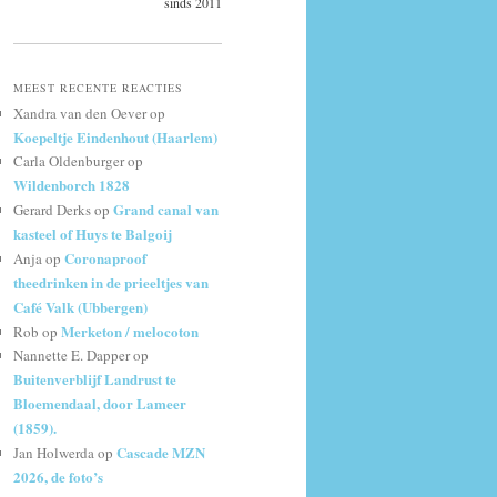
sinds 2011
MEEST RECENTE REACTIES
Xandra van den Oever
op
Koepeltje Eindenhout (Haarlem)
Carla Oldenburger
op
Wildenborch 1828
Grand canal van
Gerard Derks
op
kasteel of Huys te Balgoij
Coronaproof
Anja
op
theedrinken in de prieeltjes van
Café Valk (Ubbergen)
Merketon / melocoton
Rob
op
Nannette E. Dapper
op
Buitenverblijf Landrust te
Bloemendaal, door Lameer
(1859).
Cascade MZN
Jan Holwerda
op
2026, de foto’s