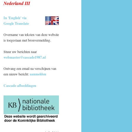
Nederland III
In 'English' via
Google Translate
Overname van teksten van deze website
is toegestaan met bronvermelding.
Stuur uw berichten naar
webmaster@cascade1987.nl
Ontvang een email na verschijnen van
een nieuw bericht:
aanmelden
Cascade afbeeldingen