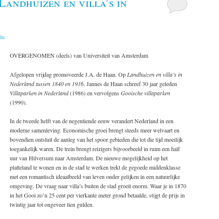
Landhuizen en villa’s in
in
OVERGENOMEN (deels) van Universiteit van Amsterdam
Afgelopen vrijdag promoveerde J.A. de Haan. Op
Landhuizen en villa’s in
Nederland tussen 1840 en 1916
. Jannes de Haan schreef 30 jaar geleden
Villaparken in Nederland
(1986) en vervolgens
Gooische villaparken
(1990).
In de tweede helft van de negentiende eeuw verandert Nederland in een
moderne samenleving. Economische groei brengt steeds meer welvaart en
bovendien ontsluit de aanleg van het spoor gebieden die tot die tijd moeilijk
toegankelijk waren. De trein brengt reizigers bijvoorbeeld in ruim een half
uur van Hilversum naar Amsterdam. De nieuwe mogelijkheid op het
platteland te wonen en in de stad te werken trekt de gegoede middenklasse
met een romantisch ideaalbeeld van leven onder gelijken in een natuurlijke
omgeving. De vraag naar villa’s buiten de stad groeit enorm. Waar je in 1870
in het Gooi zo’n 25 cent per vierkante meter grond betaalde, stijgt de prijs in
twintig jaar tot ongeveer tien gulden.