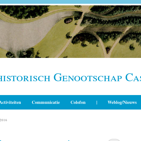
historisch Genootschap Ca
Activiteiten
Communicatie
Colofon
|
Weblog/Nieuws
2016