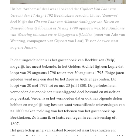
Uit het ‘Arnhemse’ deel was al bekend dat
Gijsbert Van Laar van
Utrecht den 17 Aug: 1792
Beekhuizen bezocht. Uit het ‘Zeeuwse’
deel blijkt dat
Gbt van Laar van Alkmaar Aanlegger van Hoven en
Buiteplaatsen & bloemist
er
16 aug 1799
opnieuw was. Met
Anthonie
van Wetering bloemist etc te Oegstgeest bij Leiden
[broer van Arie van
Wetering, compagnon van Gijsbert van Laar]. Tussen de twee staat
nog ene
Jansen
.
In de tuingeschiedenis is het gastenboek van Beekhuizen (Velp)
mogelijk het meest bekende. In het Gelders Archief ligt een kopie dat
loopt van 29 augustus 1790 tot en met 30 augustus 1795. Enige jaren
geleden werd nog een deel bij het Zeeuws Archief gevonden. Dit
loopt van 20 mei 1797 tot en met 23 juli 1800. De periodes laten
vermoeden dat er ook een tussenliggend deel bestond en misschien
nog bestaat. Verder is er het vermoeden dat er ook navolgende delen
hebben en mogelijk nog bestaan want verschillende reisverslagen van
na 1800 maken melding van het tekenen van het gastenboek op
Beekhuizen. Zo kwam ik er laatst een tegen in een reisverslag uit
1807.
Het gezelschap ging van kasteel Rosendael naar Beekhuizen en: