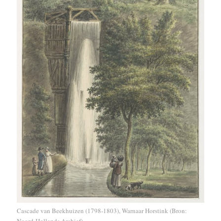
Cascade van Beekhuizen (1798-1803), Warnaar Horstink (Bron: