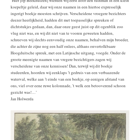
‘Hier [op Beekhuizen] wierden wij eerst door den tuinman in een klein
koepeltje geleid, daar wij onze naamen in een hiertoe expresselijk
ingerigt boekje moesten schrijven. Verscheidene vroegere bezichters
deezer heerlijkheid, hadden dit met toepasselijke spreuken of
dichtstukjes gedaan, dan, daar onze geest juist op dit ogenblik zoo
vlug niet was, en wij dit niet van te vooren geweeten hadden,
schreeven wij slechts eenvoudig onze naamen, behalven mijn broeder,
die achter de zijne nog een half onlees, althans onvertolkbaare
Hoogduitsche spreuk, met een Latijnsche uitgang, voegde. Onder de
groote meenigte naamen van vregere bezichtigers zagen wij
verscheidene van onze kennissen! Dan, terwijl wij dit boekje
studeerden, hoorden wij eenklaps ’t gedruis van een verbaazende
waterval, welke aan ’t einde van een beekje, op eenigen afstand van
ons, viel over eene ruwe kolonnade, ’t welk een betooverend schoon
gezicht was!…’
Jan Holwerda