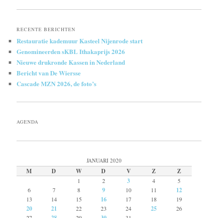
RECENTE BERICHTEN
Restauratie kademuur Kasteel Nijenrode start
Genomineerden sKBL Ithakaprijs 2026
Nieuwe drukronde Kassen in Nederland
Bericht van De Wiersse
Cascade MZN 2026, de foto’s
AGENDA
JANUARI 2020
M
D
W
D
V
Z
Z
1
2
3
4
5
6
7
8
9
10
11
12
13
14
15
16
17
18
19
20
21
22
23
24
25
26
27
28
29
30
31