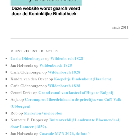
sinds 2011
MEEST RECENTE REACTIES
Carla Oldenburger
Wildenborch 1828
op
Wildenborch 1828
Jan Holwerda
op
Wildenborch 1828
Carla Oldenburger
op
Koepeltje Eindenhout (Haarlem)
Xandra van den Oever
op
Wildenborch 1828
Carla Oldenburger
op
Grand canal van kasteel of Huys te Balgoij
Gerard Derks
op
Coronaproof theedrinken in de prieeltjes van Café Valk
Anja
op
(Ubbergen)
Merketon / melocoton
Rob
op
Buitenverblijf Landrust te Bloemendaal,
Nannette E. Dapper
op
door Lameer (1859).
Cascade MZN 2026, de foto’s
Jan Holwerda
op