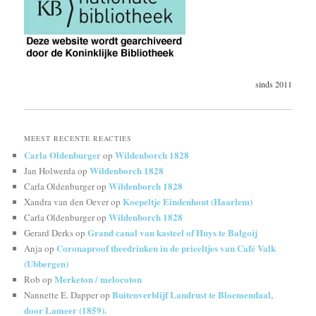
sinds 2011
MEEST RECENTE REACTIES
Carla Oldenburger
Wildenborch 1828
op
Wildenborch 1828
Jan Holwerda
op
Wildenborch 1828
Carla Oldenburger
op
Koepeltje Eindenhout (Haarlem)
Xandra van den Oever
op
Wildenborch 1828
Carla Oldenburger
op
Grand canal van kasteel of Huys te Balgoij
Gerard Derks
op
Coronaproof theedrinken in de prieeltjes van Café Valk
Anja
op
(Ubbergen)
Merketon / melocoton
Rob
op
Buitenverblijf Landrust te Bloemendaal,
Nannette E. Dapper
op
door Lameer (1859).