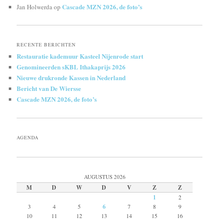
Cascade MZN 2026, de foto’s
Jan Holwerda
op
RECENTE BERICHTEN
Restauratie kademuur Kasteel Nijenrode start
Genomineerden sKBL Ithakaprijs 2026
Nieuwe drukronde Kassen in Nederland
Bericht van De Wiersse
Cascade MZN 2026, de foto’s
AGENDA
AUGUSTUS 2026
M
D
W
D
V
Z
Z
1
2
3
4
5
6
7
8
9
10
11
12
13
14
15
16