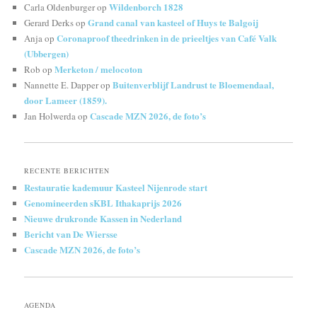
Wildenborch 1828
Carla Oldenburger
op
Grand canal van kasteel of Huys te Balgoij
Gerard Derks
op
Coronaproof theedrinken in de prieeltjes van Café Valk
Anja
op
(Ubbergen)
Merketon / melocoton
Rob
op
Buitenverblijf Landrust te Bloemendaal,
Nannette E. Dapper
op
door Lameer (1859).
Cascade MZN 2026, de foto’s
Jan Holwerda
op
RECENTE BERICHTEN
Restauratie kademuur Kasteel Nijenrode start
Genomineerden sKBL Ithakaprijs 2026
Nieuwe drukronde Kassen in Nederland
Bericht van De Wiersse
Cascade MZN 2026, de foto’s
AGENDA