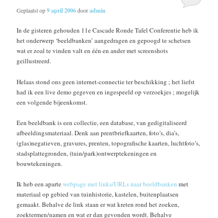
Geplaatst op
9 april 2006
door
admin
In de gisteren gehouden 11e Cascade Ronde Tafel Conferentie heb ik
het onderwerp ‘beeldbanken’ aangedragen en gepoogd te schetsen
wat er zoal te vinden valt en één en ander met screenshots
geillustreerd.
Helaas stond ons geen internet-connectie ter beschikking ; het liefst
had ik een live demo gegeven en ingespeeld op verzoekjes ; mogelijk
een volgende bijeenkomst.
Een beeldbank is een collectie, een database, van gedigitaliseerd
afbeeldingsmateriaal. Denk aan prentbriefkaarten, foto’s, dia’s,
(glas)negatieven, gravures, prenten, topografische kaarten, luchtfoto’s,
stadsplattegronden, (tuin/park)ontwerptekeningen en
bouwtekeningen.
Ik heb een aparte
webpage met links/URLs naar beeldbanken
met
materiaal op gebied van tuinhistorie, kastelen, buitenplaatsen
gemaakt. Behalve de link staan er wat kreten rond het zoeken,
zoektermen/namen en wat er dan gevonden wordt. Behalve