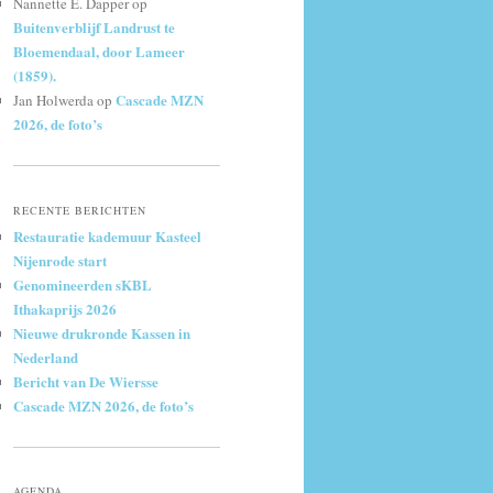
Nannette E. Dapper
op
Buitenverblijf Landrust te
Bloemendaal, door Lameer
(1859).
Cascade MZN
Jan Holwerda
op
2026, de foto’s
RECENTE BERICHTEN
Restauratie kademuur Kasteel
Nijenrode start
Genomineerden sKBL
Ithakaprijs 2026
Nieuwe drukronde Kassen in
Nederland
Bericht van De Wiersse
Cascade MZN 2026, de foto’s
AGENDA